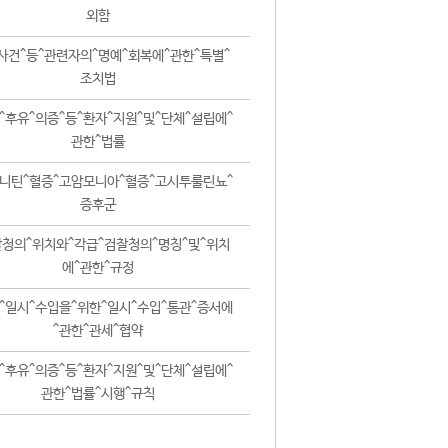
외함
사건^등^관련자의^명예^회복에^관한^특별^
조치법
^후유^의증^등^환자^지원^및^단체^설립에^
관한^법률
니틴^혈증^고암모니아^혈증^고시투룰린뇨^
증후군
청의^위치와^각급^검찰청의^명칭^및^위치
에^관한^규정
^일시^수입을^위한^일시^수입^통관^증서에
^관한^관세^협약
^후유^의증^등^환자^지원^및^단체^설립에^
관한^법률^시행^규칙