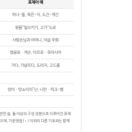
표제어 예
하나-둘, 묵은-지, 도긴-개긴
윗몸^일으키기, 고가^도로
사랑손님과 어머니, 이솝 우화
앵글로ㆍ색슨, 아프로ㆍ유라시아
가다, 가냘프다, 도라지, 고드름
망이ㆍ망소이의^난, 니만ㆍ피크-병
 번만 씀. 둘 이상의 구성 성분으로 이루어진 표제
않으며, 가운뎃점(•) 이외의 다른 기호와는 함께