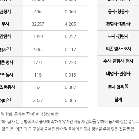
관형사
496
0.064
동사·형용사
부사
32657
4.205
관형사·감탄사
감탄사
1959
0.252
부사·감탄사
의존 명사·조사
2)
906
0.117
접사
수사·관형사·명사
의존 명사
1771
0.228
대명사·관형사
보조 동사
115
0.015
3)
조 형용사
52
0.007
품사 없음
합계
2)
2837
0.365
어미
품사별 현황' 통계는 '단어'를 대상으로 함.
어미’와 ‘접사’는 문법적으로 품사에 속하지 않지만 사용자 편의를 위하여 품사와 같은 층위로
품사 없음’은 ‘어근’과 구 구성이 줄어든 한 어절 표제어로 품사 정보를 주지 않은 것을 말함.