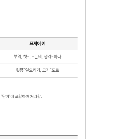
표제어 예
부엌, 햇-, -는데, 생각-하다
윗몸^일으키기, 고가^도로
 ‘단어’에 포함하여 처리함.