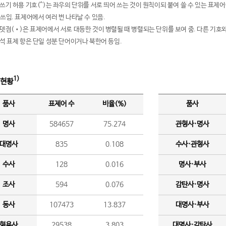
여쓰기 허용 기호(^)는 좌우의 단위를 서로 띄어 쓰는 것이 원칙이되 붙여 쓸 수 있는 표
 쓰임. 표제어에서 여러 번 나타날 수 있음.
운뎃점(•)은 표제어에서 서로 대등한 것이 병렬될 때 병렬되는 단위를 보여 줌. 다른 기호와
분석 표제 항은 단일 성분 단어이거나 북한어 등임.
1)
 현황
품사
표제어 수
비율(%)
품사
명사
584657
75.274
관형사·명사
대명사
835
0.108
수사·관형사
수사
128
0.016
명사·부사
조사
594
0.076
감탄사·명사
동사
107473
13.837
대명사·부사
형용사
29538
3.803
대명사·감탄사