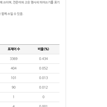
제어에 쓰이며, 전문어와 고유 명사의 띄어쓰기를 표기
 함께 쓰일 수 있음.
표제어 수
비율(%)
3369
0.434
404
0.052
101
0.013
90
0.012
1
0
4
0.001