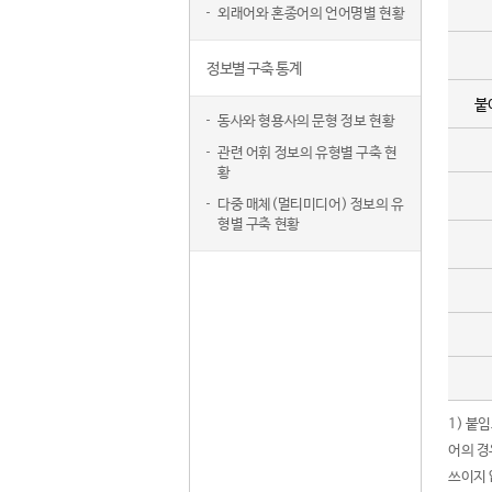
외래어와 혼종어의 언어명별 현황
정보별 구축 통계
붙
동사와 형용사의 문형 정보 현황
관련 어휘 정보의 유형별 구축 현
황
다중 매체(멀티미디어) 정보의 유
형별 구축 현황
1) 붙
어의 경
쓰이지 