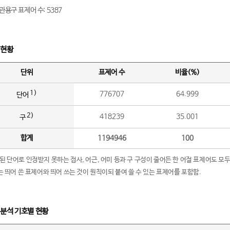
관용구 표제어 수: 5387
 현황
단위
표제어 수
비율(%)
1)
776707
64.999
단어
2)
418239
35.001
구
합계
1194946
100
립된 단어로 인정받지 못하는 접사, 어근, 어미 등과 구 구성이 줄어든 한 어절 표제어도 모두
구’는 띄어 쓴 표제어와 띄어 쓰는 것이 원칙이되 붙여 쓸 수 있는 표제어를 포함함.
 분석 기호별 현황