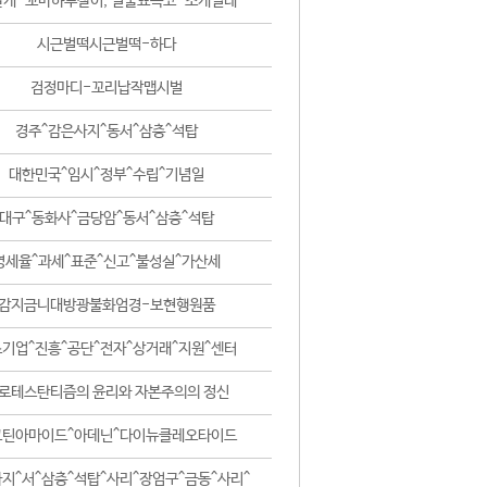
날개-꼬마하루살이, 털줄뾰족코-조개벌레
시근벌떡시근벌떡-하다
검정마디-꼬리납작맵시벌
경주^감은사지^동서^삼층^석탑
대한민국^임시^정부^수립^기념일
대구^동화사^금당암^동서^삼층^석탑
영세율^과세^표준^신고^불성실^가산세
감지금니대방광불화엄경-보현행원품
기업^진흥^공단^전자^상거래^지원^센터
로테스탄티즘의 윤리와 자본주의의 정신
코틴아마이드^아데닌^다이뉴클레오타이드
지^서^삼층^석탑^사리^장엄구^금동^사리^