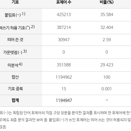
기호
표제어 수
비율(%)
1)
425213
35.584
붙임표(-)
2)
387214
32.404
여쓰기 허용 기호(^)
띄어 쓴 것
30947
2.59
3)
0
0
가운뎃점(·)
4)
351588
29.423
미분석
합산
1194962
100
기호 중복
15
0.001
합계
1194947
-
임표(-)는 독립된 단어 표제어의 직접 구성 성분을 분석한 결과를 표시하며 한 표제어에 한
우에도 최종 분석 결과만 보여 줌. 붙임표(-)가 쓰인 표제어는 띄어 쓰는 것이 허용되지 
않음.