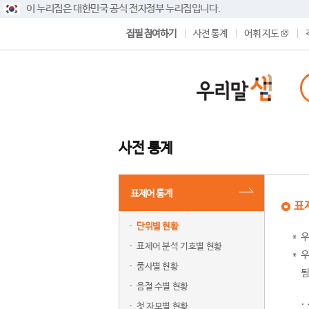
이 누리집은 대한민국 공식 전자정부 누리집입니다.
집필 참여하기
사전 통계
어휘 지도
사전 통계
표제어 통계
표
단위별 현황
우
표제어 분석 기호별 현황
우
품사별 현황
됨
음절 수별 현황
첫 자모별 현황