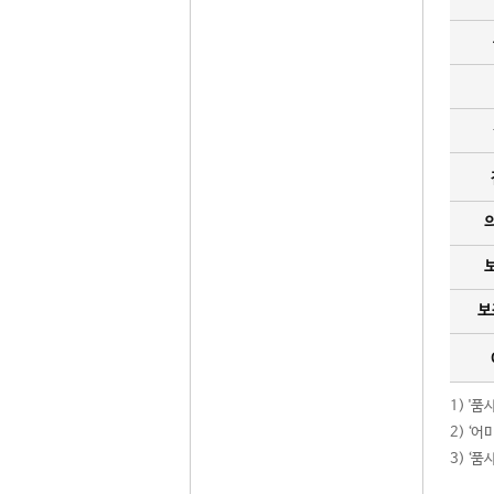
보
1) '
2) ‘
3) ‘