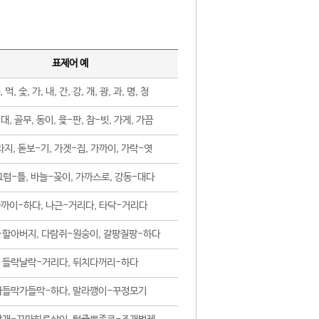
표제어 예
, 먹, 숯, 가, 내, 간, 강, 개, 광, 과, 명, 청
대, 골무, 동이, 윷-판, 참-빗, 가게, 가끔
지, 돋보-기, 가겟-집, 가까이, 가락-엿
럼-틀, 바늘-꽂이, 가까스로, 강동-대다
까이-하다, 나근-거리다, 타닥-거리다
-할아버지, 다람쥐-원숭이, 갈팡질팡-하다
들락날락-거리다, 뒤치다꺼리-하다
가들막가들막-하다, 말라깽이-꾸정모기