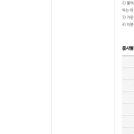
2) 붙
하는 데
3) 가
4) 미
품사별