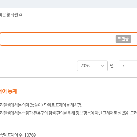
작은 창 사전
옛한글
2026
7
년
제어 통계
리말샘에서는 의미(뜻풀이) 단위로 표제어를 제시함.
리말샘에서는 속담과 관용구의 검색 편의를 위해 정보 항목이 아닌 표제어로 실었음. 그러
.
속담 표제어 수: 10769