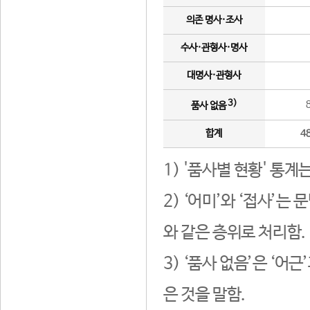
의존 명사·조사
수사·관형사·명사
대명사·관형사
3)
품사 없음
합계
4
1) '품사별 현황' 통계
2) ‘어미’와 ‘접사’
와 같은 층위로 처리함.
3) ‘품사 없음’은 ‘어
은 것을 말함.