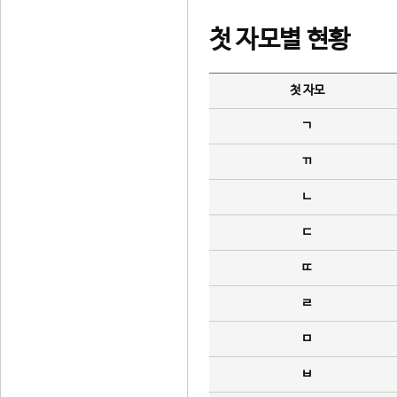
첫 자모별 현황
첫 자모
ㄱ
ㄲ
ㄴ
ㄷ
ㄸ
ㄹ
ㅁ
ㅂ