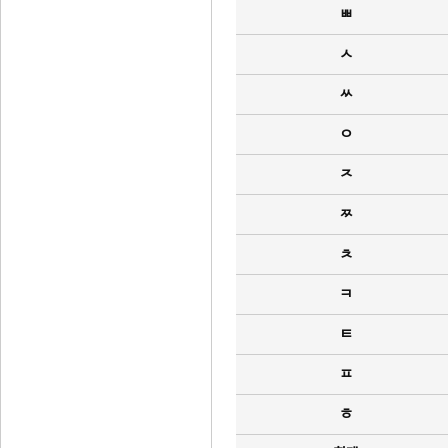
ㅃ
ㅅ
ㅆ
ㅇ
ㅈ
ㅉ
ㅊ
ㅋ
ㅌ
ㅍ
ㅎ