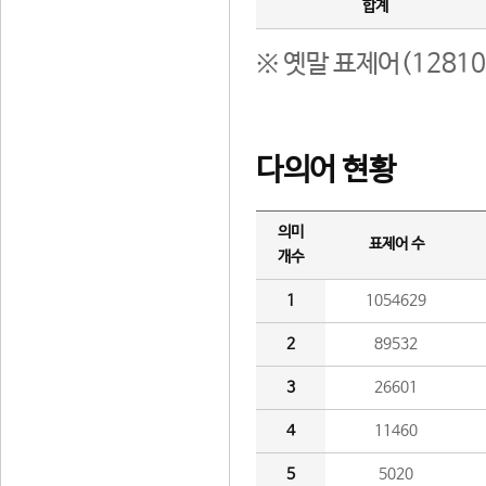
합계
※ 옛말 표제어(1281
다의어 현황
의미
표제어 수
개수
1
1054629
2
89532
3
26601
4
11460
5
5020