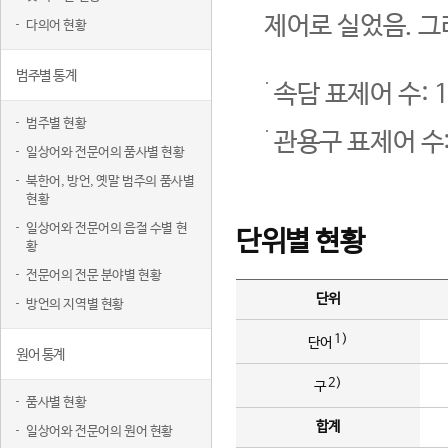
제어로 실었음. 그
다의어 현황
범주별 통계
속담 표제어 수: 1
범주별 현황
관용구 표제어 수:
일상어와 전문어의 품사별 현황
북한어, 방언, 옛말 범주의 품사별
현황
일상어와 전문어의 음절 수별 현
단위별 현황
황
전문어의 전문 분야별 현황
단위
방언의 지역별 현황
1)
단어
원어 통계
2)
구
품사별 현황
합계
일상어와 전문어의 원어 현황