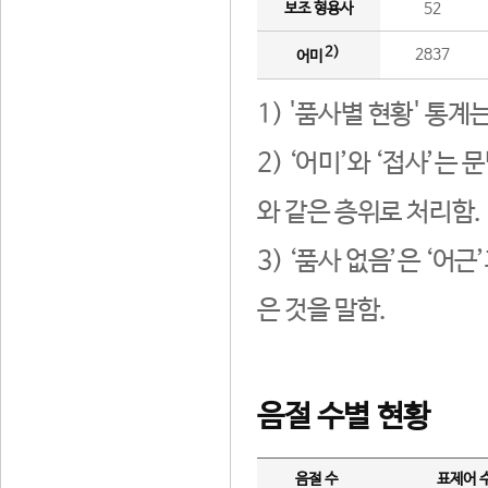
보조 형용사
52
2)
2837
어미
1) '품사별 현황' 통계
2) ‘어미’와 ‘접사’
와 같은 층위로 처리함.
3) ‘품사 없음’은 ‘어
은 것을 말함.
음절 수별 현황
음절 수
표제어 