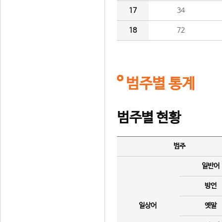
17
34
18
72
범주별 통계
범주별 현황
범주
일반어
방언
일상어
옛말