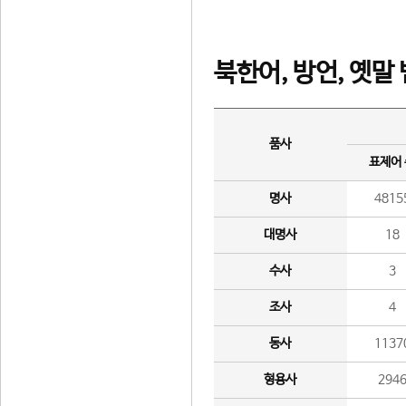
북한어, 방언, 옛말
품사
표제어
명사
4815
대명사
18
수사
3
조사
4
동사
1137
형용사
294