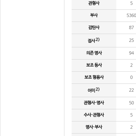
관형사
5
부사
536
감탄사
87
2)
25
접사
의존 명사
94
보조 동사
2
보조 형용사
0
2)
22
어미
관형사·명사
50
수사·관형사
5
명사·부사
2