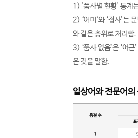
1) '품사별 현황' 통계
2) ‘어미’와 ‘접사’
와 같은 층위로 처리함.
3) ‘품사 없음’은 ‘어
은 것을 말함.
일상어와 전문어의 
음절 수
표
1