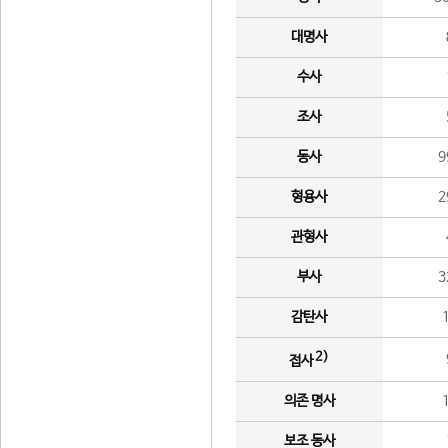
대명사
수사
조사
동사
9
형용사
2
관형사
부사
3
감탄사
2)
접사
의존 명사
보조 동사