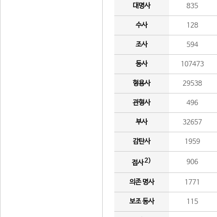
대명사
835
수사
128
조사
594
동사
107473
형용사
29538
관형사
496
부사
32657
감탄사
1959
2)
906
접사
의존 명사
1771
보조 동사
115