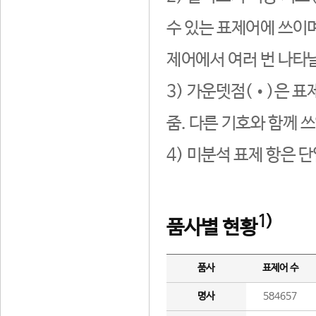
수 있는 표제어에 쓰이며
제어에서 여러 번 나타날
3) 가운뎃점(•)은 표
줌. 다른 기호와 함께 쓰
4) 미분석 표제 항은 
1)
품사별 현황
품사
표제어 수
명사
584657