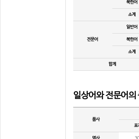
북한어
소계
일반어
전문어
북한어
소계
합계
일상어와 전문어의 
품사
표
명사
3