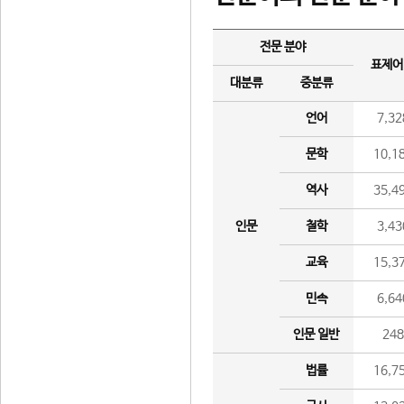
전문 분야
표제어
대분류
중분류
언어
7,32
문학
10,1
역사
35,4
인문
철학
3,43
교육
15,3
민속
6,64
인문 일반
24
법률
16,7