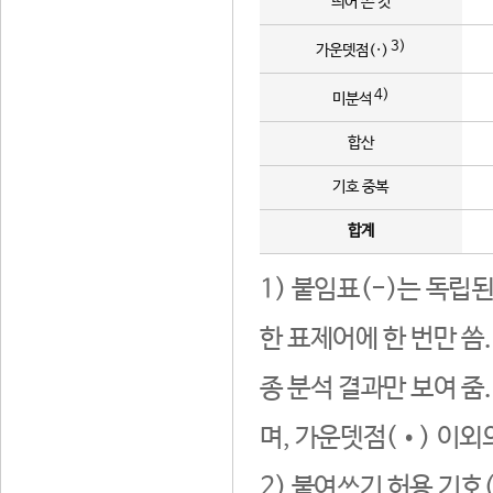
띄어 쓴 것
3)
가운뎃점(·)
4)
미분석
합산
기호 중복
합계
1) 붙임표(-)는 독립
한 표제어에 한 번만 씀
종 분석 결과만 보여 줌
며, 가운뎃점(•) 이외
2) 붙여쓰기 허용 기호