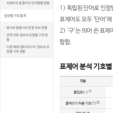
외래어와 혼종어의 언어명별 현황
1) 독립된 단어로 인정
정보별 구축 통계
표제어도 모두 ‘단어’에
동사와 형용사의 문형 정보 현황
2) ‘구’는 띄어 쓴 표
관련 어휘 정보의 유형별 구축 현
황
함함.
다중 매체(멀티미디어) 정보의 유
형별 구축 현황
표제어 분석 기호별
기호
1)
붙임표(-)
2)
붙여쓰기 허용 기호(^)