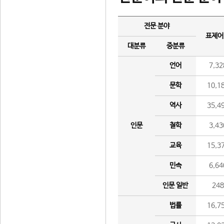
전문 분야
표제어
대분류
중분류
언어
7,32
문학
10,1
역사
35,4
인문
철학
3,43
교육
15,3
민속
6,64
인문 일반
24
법률
16,7