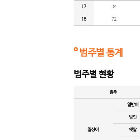
17
34
18
72
범주별 통계
범주별 현황
범주
일반어
방언
일상어
옛말