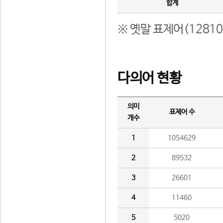
합계
※ 옛말 표제어(1281
다의어 현황
의미
표제어 수
개수
1
1054629
2
89532
3
26601
4
11460
5
5020