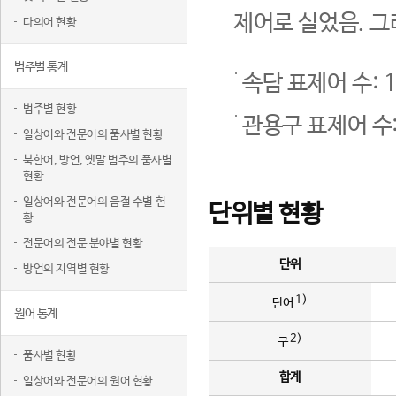
제어로 실었음. 그
다의어 현황
범주별 통계
속담 표제어 수: 1
범주별 현황
관용구 표제어 수:
일상어와 전문어의 품사별 현황
북한어, 방언, 옛말 범주의 품사별
현황
일상어와 전문어의 음절 수별 현
단위별 현황
황
전문어의 전문 분야별 현황
단위
방언의 지역별 현황
1)
단어
원어 통계
2)
구
품사별 현황
합계
일상어와 전문어의 원어 현황