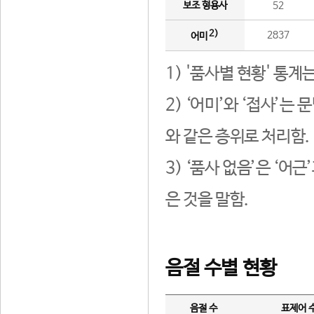
보조 형용사
52
2)
2837
어미
1) '품사별 현황' 통계
2) ‘어미’와 ‘접사’
와 같은 층위로 처리함.
3) ‘품사 없음’은 ‘어
은 것을 말함.
음절 수별 현황
음절 수
표제어 