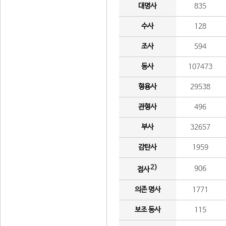
대명사
835
수사
128
조사
594
동사
107473
형용사
29538
관형사
496
부사
32657
감탄사
1959
2)
906
접사
의존 명사
1771
보조 동사
115