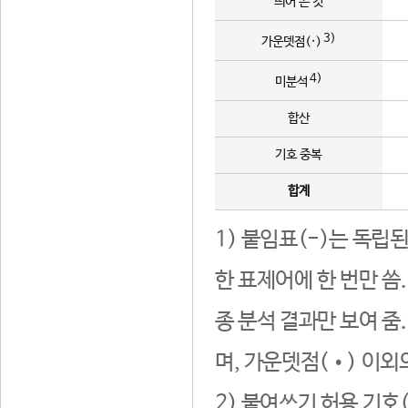
띄어 쓴 것
3)
가운뎃점(·)
4)
미분석
합산
기호 중복
합계
1) 붙임표(-)는 독립
한 표제어에 한 번만 씀
종 분석 결과만 보여 줌
며, 가운뎃점(•) 이외
2) 붙여쓰기 허용 기호