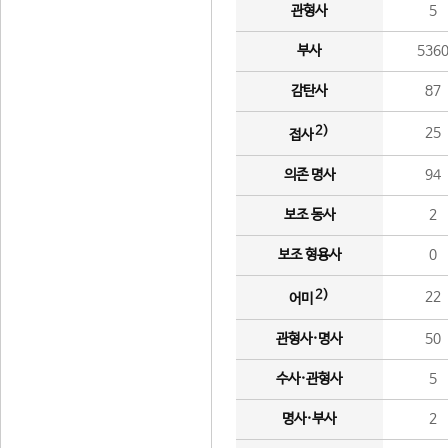
관형사
5
부사
536
감탄사
87
2)
25
접사
의존 명사
94
보조 동사
2
보조 형용사
0
2)
22
어미
관형사·명사
50
수사·관형사
5
명사·부사
2