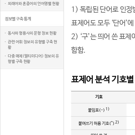
외래어와 혼종어의 언어명별 현황
1) 독립된 단어로 인정
정보별 구축 통계
표제어도 모두 ‘단어’에
동사와 형용사의 문형 정보 현황
2) ‘구’는 띄어 쓴 표
관련 어휘 정보의 유형별 구축 현
황
함함.
다중 매체(멀티미디어) 정보의 유
형별 구축 현황
표제어 분석 기호별
기호
1)
붙임표(-)
2)
붙여쓰기 허용 기호(^)