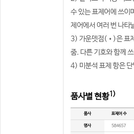
수 있는 표제어에 쓰이며
제어에서 여러 번 나타날
3) 가운뎃점(•)은 표
줌. 다른 기호와 함께 쓰
4) 미분석 표제 항은 
1)
품사별 현황
품사
표제어 수
명사
584657