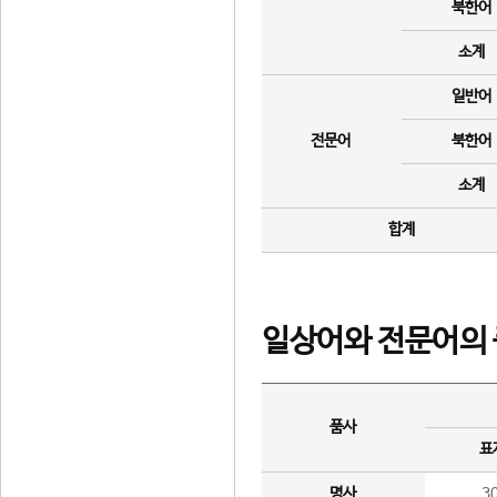
북한어
소계
일반어
전문어
북한어
소계
합계
일상어와 전문어의 
품사
표
명사
3