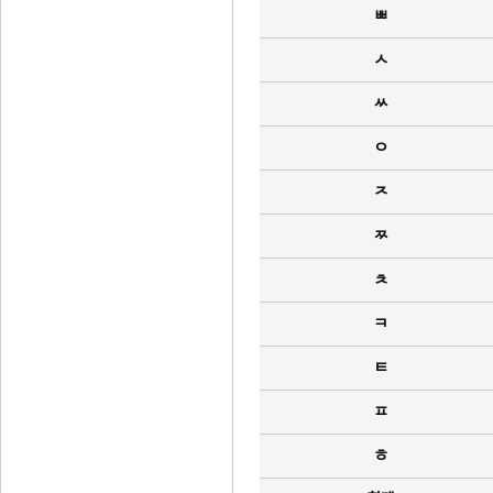
ㅃ
ㅅ
ㅆ
ㅇ
ㅈ
ㅉ
ㅊ
ㅋ
ㅌ
ㅍ
ㅎ