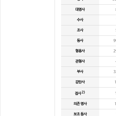
대명사
수사
조사
동사
9
형용사
2
관형사
부사
3
감탄사
2)
접사
의존 명사
보조 동사