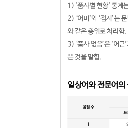
1) '품사별 현황' 통계
2) ‘어미’와 ‘접사’
와 같은 층위로 처리함.
3) ‘품사 없음’은 ‘어
은 것을 말함.
일상어와 전문어의 
음절 수
표
1