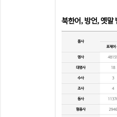
북한어, 방언, 옛말
품사
표제어
명사
4815
대명사
18
수사
3
조사
4
동사
1137
형용사
294