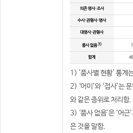
의존 명사·조사
수사·관형사·명사
대명사·관형사
3)
품사 없음
합계
4
1) '품사별 현황' 통계
2) ‘어미’와 ‘접사’
와 같은 층위로 처리함.
3) ‘품사 없음’은 ‘어
은 것을 말함.