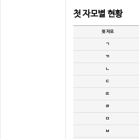
첫 자모별 현황
첫 자모
ㄱ
ㄲ
ㄴ
ㄷ
ㄸ
ㄹ
ㅁ
ㅂ