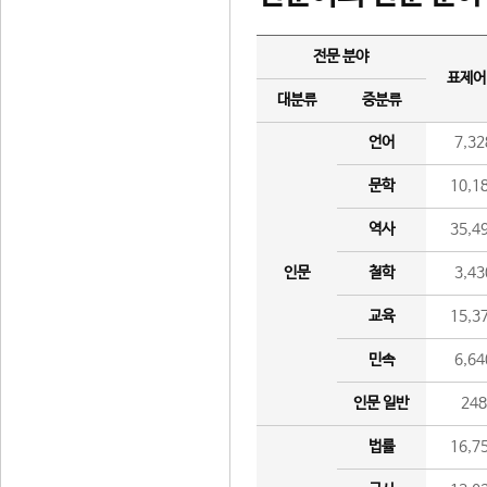
전문 분야
표제어
대분류
중분류
언어
7,32
문학
10,1
역사
35,4
인문
철학
3,43
교육
15,3
민속
6,64
인문 일반
24
법률
16,7