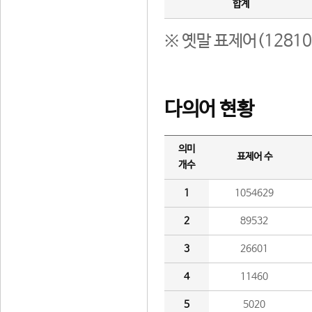
합계
※ 옛말 표제어(1281
다의어 현황
의미
표제어 수
개수
1
1054629
2
89532
3
26601
4
11460
5
5020