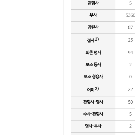
관형사
5
부사
536
감탄사
87
2)
25
접사
의존 명사
94
보조 동사
2
보조 형용사
0
2)
22
어미
관형사·명사
50
수사·관형사
5
명사·부사
2