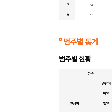
17
34
18
72
범주별 통계
범주별 현황
범주
일반어
방언
일상어
옛말