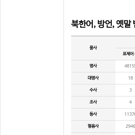
북한어, 방언, 옛말
품사
표제어
명사
4815
대명사
18
수사
3
조사
4
동사
1137
형용사
294