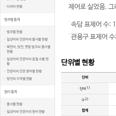
제어로 실었음. 그
다의어 현황
범주별 통계
속담 표제어 수: 1
범주별 현황
관용구 표제어 수:
일상어와 전문어의 품사별 현황
북한어, 방언, 옛말 범주의 품사별
현황
일상어와 전문어의 음절 수별 현
단위별 현황
황
전문어의 전문 분야별 현황
단위
방언의 지역별 현황
1)
단어
원어 통계
2)
구
품사별 현황
합계
일상어와 전문어의 원어 현황