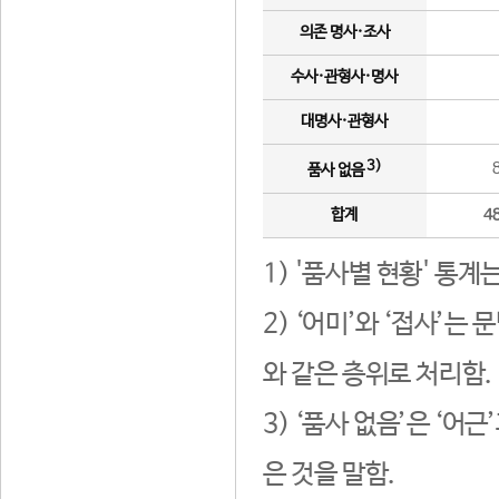
의존 명사·조사
수사·관형사·명사
대명사·관형사
3)
품사 없음
합계
4
1) '품사별 현황' 통계
2) ‘어미’와 ‘접사’
와 같은 층위로 처리함.
3) ‘품사 없음’은 ‘어
은 것을 말함.