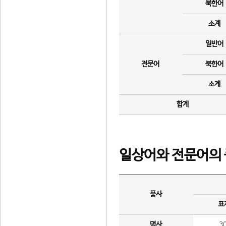
북한어
소계
일반어
전문어
북한어
소계
합계
일상어와 전문어의 
품사
표
명사
3