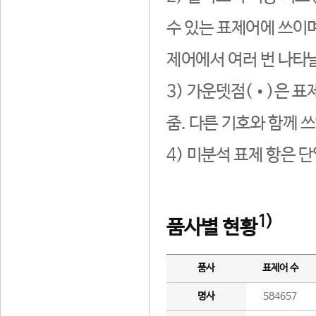
수 있는 표제어에 쓰이며
제어에서 여러 번 나타날
3) 가운뎃점(•)은 표
줌. 다른 기호와 함께 쓰
4) 미분석 표제 항은 
1)
품사별 현황
품사
표제어 수
명사
584657