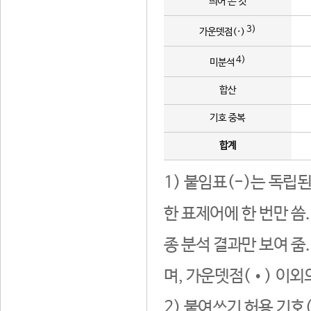
띄어 쓴 것
3)
가운뎃점(·)
4)
미분석
합산
기호 중복
합계
1) 붙임표(-)는 독립
한 표제어에 한 번만 씀
종 분석 결과만 보여 줌
며, 가운뎃점(•) 이외
2) 붙여쓰기 허용 기호