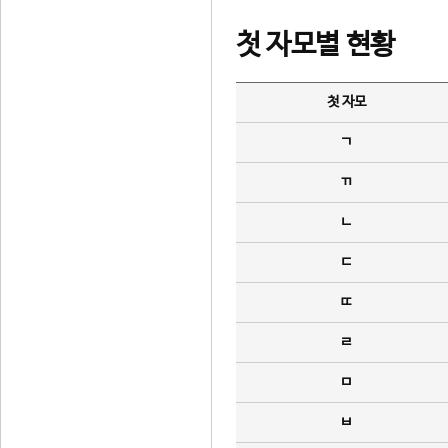
첫 자모별 현황
첫 자모
ㄱ
ㄲ
ㄴ
ㄷ
ㄸ
ㄹ
ㅁ
ㅂ