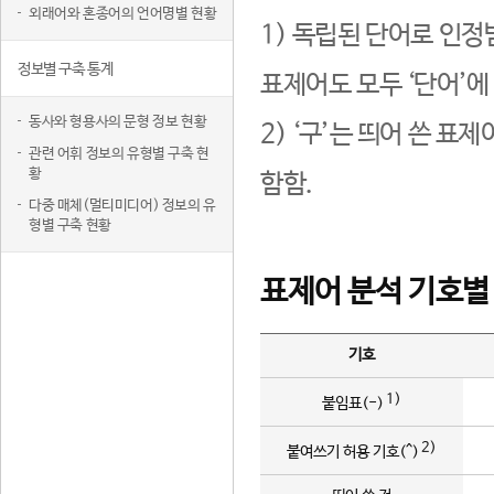
외래어와 혼종어의 언어명별 현황
1) 독립된 단어로 인정
정보별 구축 통계
표제어도 모두 ‘단어’에
동사와 형용사의 문형 정보 현황
2) ‘구’는 띄어 쓴 표
관련 어휘 정보의 유형별 구축 현
황
함함.
다중 매체(멀티미디어) 정보의 유
형별 구축 현황
표제어 분석 기호별
기호
1)
붙임표(-)
2)
붙여쓰기 허용 기호(^)