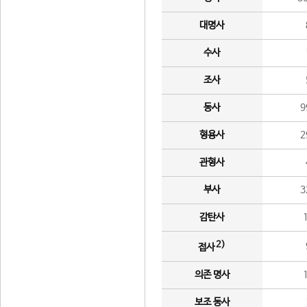
대명사
수사
조사
동사
9
형용사
2
관형사
부사
3
감탄사
2)
접사
의존 명사
보조 동사