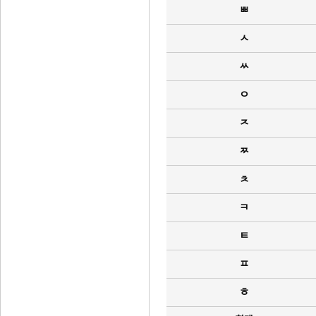
ㅃ
ㅅ
ㅆ
ㅇ
ㅈ
ㅉ
ㅊ
ㅋ
ㅌ
ㅍ
ㅎ