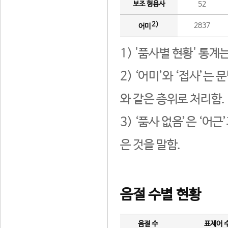
보조 형용사
52
2)
2837
어미
1) '품사별 현황' 통계
2) ‘어미’와 ‘접사’
와 같은 층위로 처리함.
3) ‘품사 없음’은 ‘어
은 것을 말함.
음절 수별 현황
음절 수
표제어 