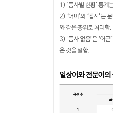
1) '품사별 현황' 통계
2) ‘어미’와 ‘접사’
와 같은 층위로 처리함.
3) ‘품사 없음’은 ‘어
은 것을 말함.
일상어와 전문어의 
음절 수
표
1