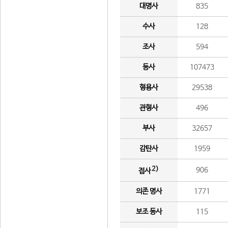
대명사
835
수사
128
조사
594
동사
107473
형용사
29538
관형사
496
부사
32657
감탄사
1959
2)
906
접사
의존 명사
1771
보조 동사
115