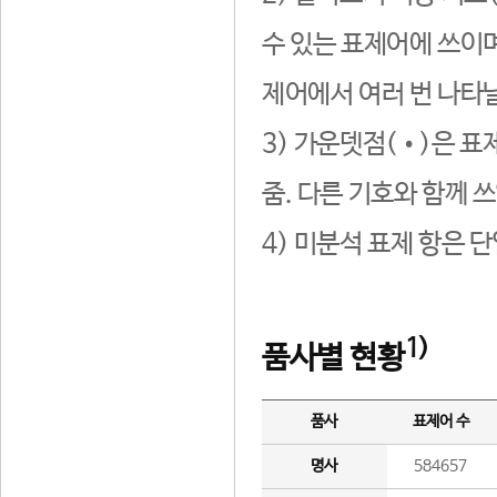
수 있는 표제어에 쓰이며
제어에서 여러 번 나타날
3) 가운뎃점(•)은 표
줌. 다른 기호와 함께 쓰
4) 미분석 표제 항은 
1)
품사별 현황
품사
표제어 수
명사
584657