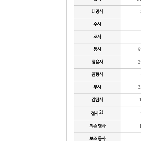
대명사
수사
조사
동사
9
형용사
2
관형사
부사
3
감탄사
2)
접사
의존 명사
보조 동사