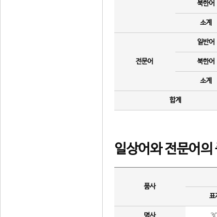
북한어
소계
일반어
전문어
북한어
소계
합계
일상어와 전문어의 
품사
표
명사
3