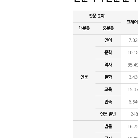
전문 분야
표제어
대분류
중분류
언어
7,32
문학
10,1
역사
35,4
인문
철학
3,43
교육
15,3
민속
6,64
인문 일반
24
법률
16,7