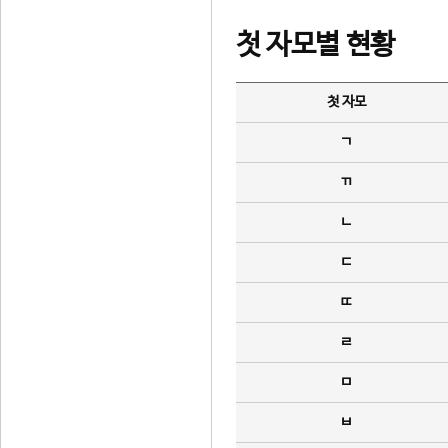
첫 자모별 현황
첫 자모
ㄱ
ㄲ
ㄴ
ㄷ
ㄸ
ㄹ
ㅁ
ㅂ