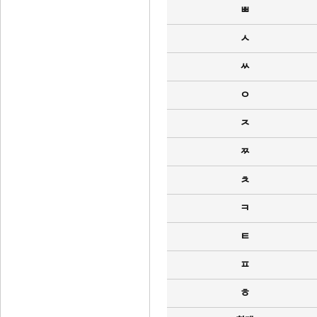
ㅃ
ㅅ
ㅆ
ㅇ
ㅈ
ㅉ
ㅊ
ㅋ
ㅌ
ㅍ
ㅎ