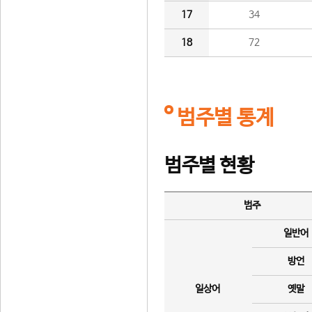
17
34
18
72
범주별 통계
범주별 현황
범주
일반어
방언
일상어
옛말