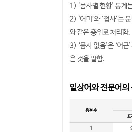
1) '품사별 현황' 통계
2) ‘어미’와 ‘접사’
와 같은 층위로 처리함.
3) ‘품사 없음’은 ‘어
은 것을 말함.
일상어와 전문어의 
음절 수
표
1