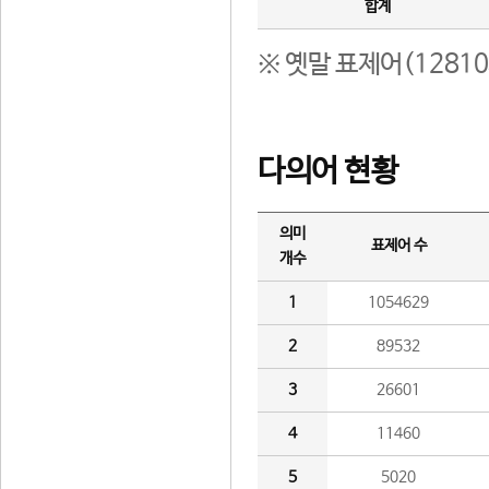
합계
※ 옛말 표제어(1281
다의어 현황
의미
표제어 수
개수
1
1054629
2
89532
3
26601
4
11460
5
5020