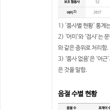
보조 형용사
52
2)
2837
어미
1) '품사별 현황' 통계
2) ‘어미’와 ‘접사’
와 같은 층위로 처리함.
3) ‘품사 없음’은 ‘어
은 것을 말함.
음절 수별 현황
음절 수
표제어 