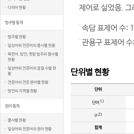
제어로 실었음. 그
다의어 현황
범주별 통계
속담 표제어 수: 1
범주별 현황
관용구 표제어 수:
일상어와 전문어의 품사별 현황
북한어, 방언, 옛말 범주의 품사별
현황
일상어와 전문어의 음절 수별 현
단위별 현황
황
전문어의 전문 분야별 현황
단위
방언의 지역별 현황
1)
단어
원어 통계
2)
구
품사별 현황
합계
일상어와 전문어의 원어 현황