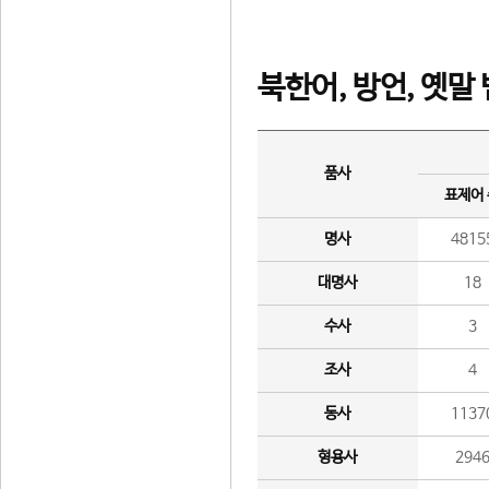
북한어, 방언, 옛말
품사
표제어
명사
4815
대명사
18
수사
3
조사
4
동사
1137
형용사
294