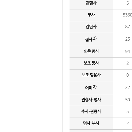
관형사
5
부사
536
감탄사
87
2)
25
접사
의존 명사
94
보조 동사
2
보조 형용사
0
2)
22
어미
관형사·명사
50
수사·관형사
5
명사·부사
2