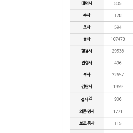
대명사
835
수사
128
조사
594
동사
107473
형용사
29538
관형사
496
부사
32657
감탄사
1959
2)
906
접사
의존 명사
1771
보조 동사
115