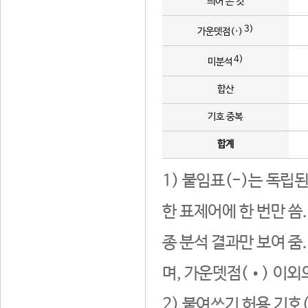
띄어 쓴 것
3)
가운뎃점(·)
4)
미분석
합산
기호 중복
합계
1) 붙임표(-)는 독립
한 표제어에 한 번만 씀
종 분석 결과만 보여 줌
며, 가운뎃점(•) 이외
2) 붙여쓰기 허용 기호