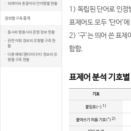
외래어와 혼종어의 언어명별 현황
1) 독립된 단어로 인정
정보별 구축 통계
표제어도 모두 ‘단어’에
동사와 형용사의 문형 정보 현황
2) ‘구’는 띄어 쓴 표
관련 어휘 정보의 유형별 구축 현
황
함함.
다중 매체(멀티미디어) 정보의 유
형별 구축 현황
표제어 분석 기호별
기호
1)
붙임표(-)
2)
붙여쓰기 허용 기호(^)