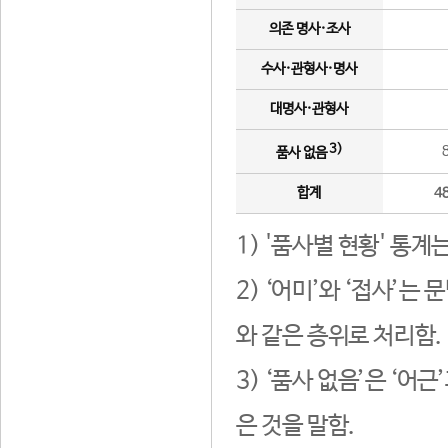
의존 명사·조사
수사·관형사·명사
대명사·관형사
3)
품사 없음
합계
4
1) '품사별 현황' 통계
2) ‘어미’와 ‘접사’
와 같은 층위로 처리함.
3) ‘품사 없음’은 ‘어
은 것을 말함.