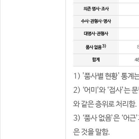
의존 명사·조사
수사·관형사·명사
대명사·관형사
3)
품사 없음
합계
4
1) '품사별 현황' 통계
2) ‘어미’와 ‘접사’
와 같은 층위로 처리함.
3) ‘품사 없음’은 ‘어
은 것을 말함.