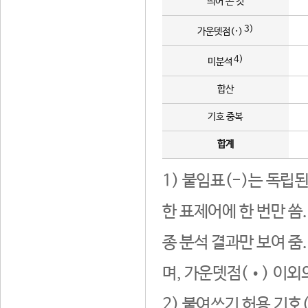
띄어 쓴 것
3)
가운뎃점(·)
4)
미분석
합산
기호 중복
합계
1) 붙임표(-)는 독립
한 표제어에 한 번만 씀
종 분석 결과만 보여 줌
며, 가운뎃점(•) 이외
2) 붙여쓰기 허용 기호