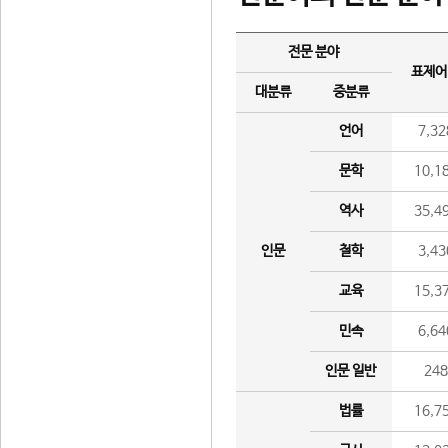
전문 분야
표제어
대분류
중분류
언어
7,32
문학
10,1
역사
35,4
인문
철학
3,43
교육
15,3
민속
6,64
인문 일반
24
법률
16,7