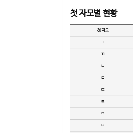
첫 자모별 현황
첫 자모
ㄱ
ㄲ
ㄴ
ㄷ
ㄸ
ㄹ
ㅁ
ㅂ