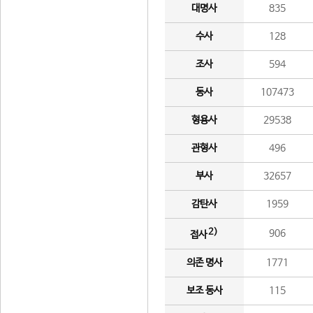
대명사
835
수사
128
조사
594
동사
107473
형용사
29538
관형사
496
부사
32657
감탄사
1959
2)
906
접사
의존 명사
1771
보조 동사
115