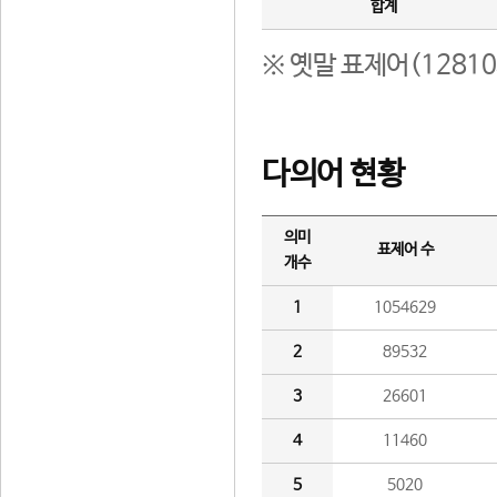
합계
※ 옛말 표제어(1281
다의어 현황
의미
표제어 수
개수
1
1054629
2
89532
3
26601
4
11460
5
5020