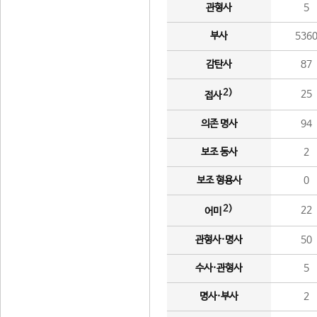
관형사
5
부사
536
감탄사
87
2)
25
접사
의존 명사
94
보조 동사
2
보조 형용사
0
2)
22
어미
관형사·명사
50
수사·관형사
5
명사·부사
2