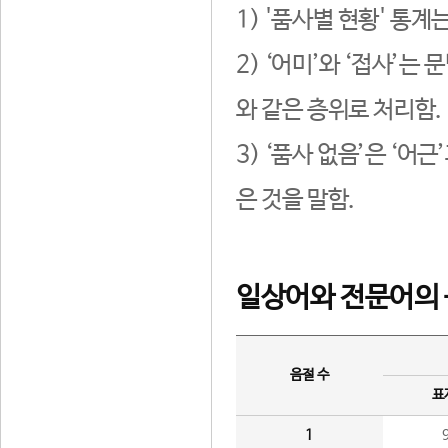
1) '품사별 현황' 통계
2) ‘어미’와 ‘접사’
와 같은 층위로 처리함.
3) ‘품사 없음’은 ‘어
은 것을 말함.
일상어와 전문어의 
음절 수
표
1