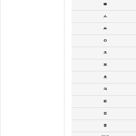
ㅃ
ㅅ
ㅆ
ㅇ
ㅈ
ㅉ
ㅊ
ㅋ
ㅌ
ㅍ
ㅎ