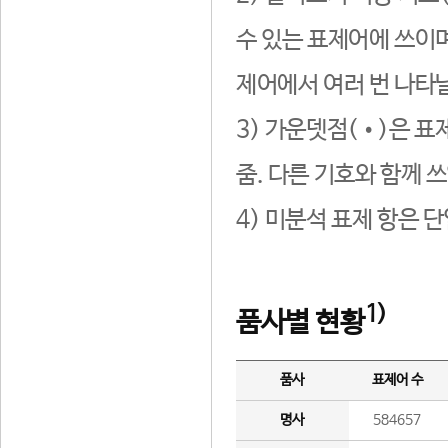
수 있는 표제어에 쓰이며
제어에서 여러 번 나타날
3) 가운뎃점(•)은 표
줌. 다른 기호와 함께 쓰
4) 미분석 표제 항은 
1)
품사별 현황
품사
표제어 수
명사
584657