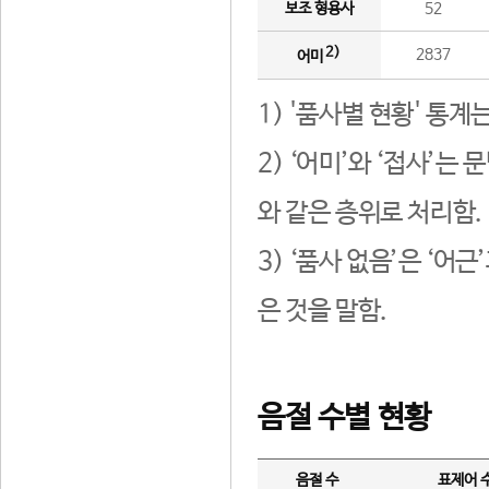
보조 형용사
52
2)
2837
어미
1) '품사별 현황' 통계
2) ‘어미’와 ‘접사’
와 같은 층위로 처리함.
3) ‘품사 없음’은 ‘어
은 것을 말함.
음절 수별 현황
음절 수
표제어 