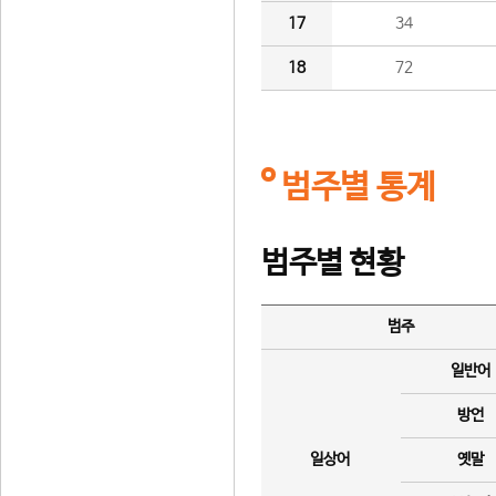
17
34
18
72
범주별 통계
범주별 현황
범주
일반어
방언
일상어
옛말