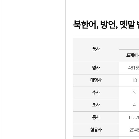
북한어, 방언, 옛말
품사
표제어
명사
4815
대명사
18
수사
3
조사
4
동사
1137
형용사
294