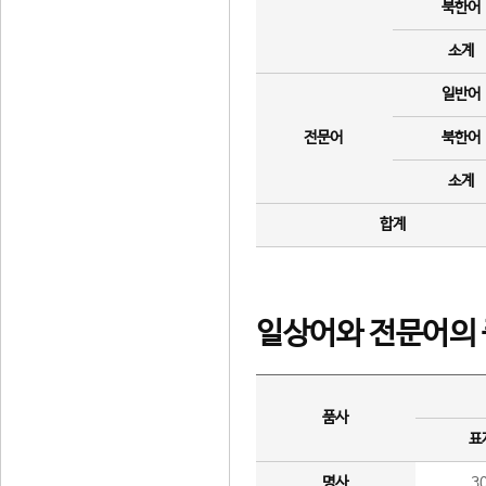
북한어
소계
일반어
전문어
북한어
소계
합계
일상어와 전문어의 
품사
표
명사
3