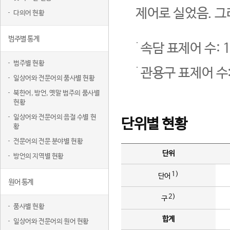
제어로 실었음. 그
다의어 현황
범주별 통계
속담 표제어 수: 1
범주별 현황
관용구 표제어 수:
일상어와 전문어의 품사별 현황
북한어, 방언, 옛말 범주의 품사별
현황
일상어와 전문어의 음절 수별 현
단위별 현황
황
전문어의 전문 분야별 현황
단위
방언의 지역별 현황
1)
단어
원어 통계
2)
구
품사별 현황
합계
일상어와 전문어의 원어 현황