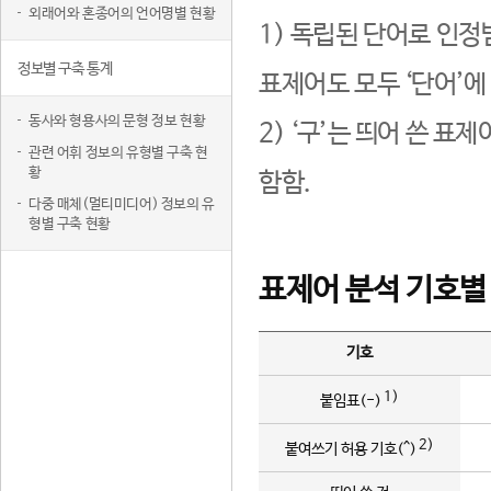
외래어와 혼종어의 언어명별 현황
1) 독립된 단어로 인정
정보별 구축 통계
표제어도 모두 ‘단어’에
동사와 형용사의 문형 정보 현황
2) ‘구’는 띄어 쓴 표
관련 어휘 정보의 유형별 구축 현
황
함함.
다중 매체(멀티미디어) 정보의 유
형별 구축 현황
표제어 분석 기호별
기호
1)
붙임표(-)
2)
붙여쓰기 허용 기호(^)