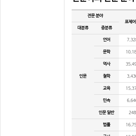
전문 분야
표제어
대분류
중분류
언어
7,32
문학
10,1
역사
35,4
인문
철학
3,43
교육
15,3
민속
6,64
인문 일반
24
법률
16,7