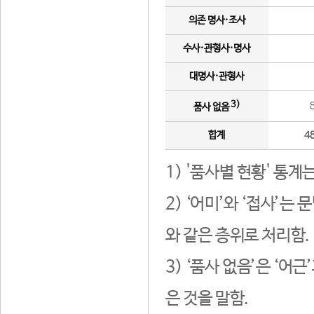
의존 명사·조사
수사·관형사·명사
대명사·관형사
3)
품사 없음
합계
4
1) '품사별 현황' 통계
2) ‘어미’와 ‘접사’
와 같은 층위로 처리함.
3) ‘품사 없음’은 ‘어
은 것을 말함.