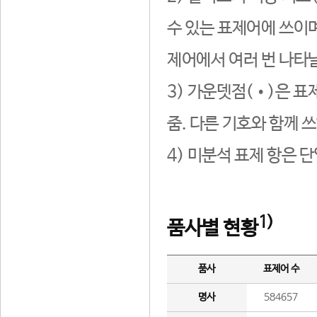
수 있는 표제어에 쓰이며
제어에서 여러 번 나타날
3) 가운뎃점(•)은 표
줌. 다른 기호와 함께 쓰
4) 미분석 표제 항은 
1)
품사별 현황
품사
표제어 수
명사
584657