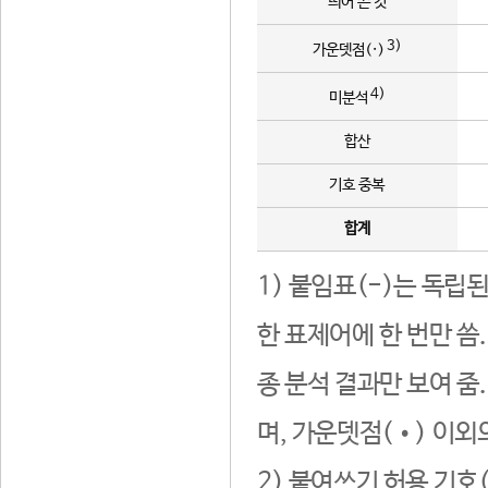
띄어 쓴 것
3)
가운뎃점(·)
4)
미분석
합산
기호 중복
합계
1) 붙임표(-)는 독립
한 표제어에 한 번만 씀
종 분석 결과만 보여 줌
며, 가운뎃점(•) 이외
2) 붙여쓰기 허용 기호