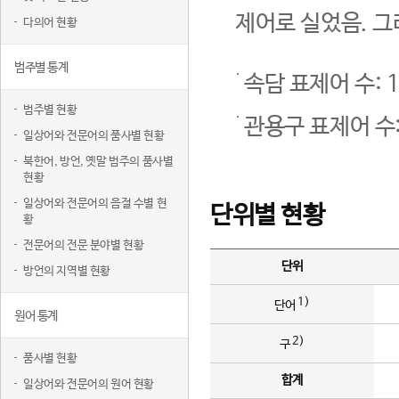
제어로 실었음. 그
다의어 현황
범주별 통계
속담 표제어 수: 1
범주별 현황
관용구 표제어 수:
일상어와 전문어의 품사별 현황
북한어, 방언, 옛말 범주의 품사별
현황
일상어와 전문어의 음절 수별 현
단위별 현황
황
전문어의 전문 분야별 현황
단위
방언의 지역별 현황
1)
단어
원어 통계
2)
구
품사별 현황
합계
일상어와 전문어의 원어 현황