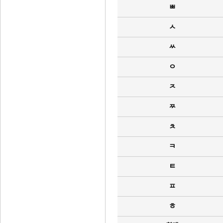
ㅃ
ㅅ
ㅆ
ㅇ
ㅈ
ㅉ
ㅊ
ㅋ
ㅌ
ㅍ
ㅎ