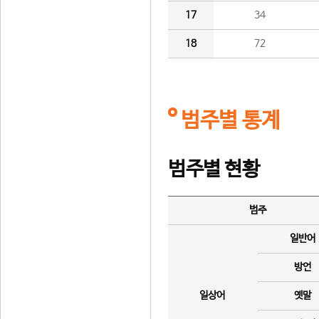
17
34
18
72
범주별 통계
범주별 현황
범주
일반어
방언
일상어
옛말