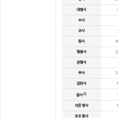
대명사
수사
조사
동사
9
형용사
2
관형사
부사
3
감탄사
2)
접사
의존 명사
보조 동사