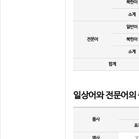
북한어
소계
일반어
전문어
북한어
소계
합계
일상어와 전문어의 
품사
표
명사
3