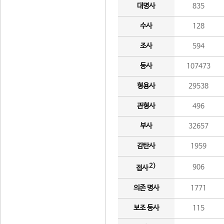
대명사
835
수사
128
조사
594
동사
107473
형용사
29538
관형사
496
부사
32657
감탄사
1959
2)
906
접사
의존 명사
1771
보조 동사
115