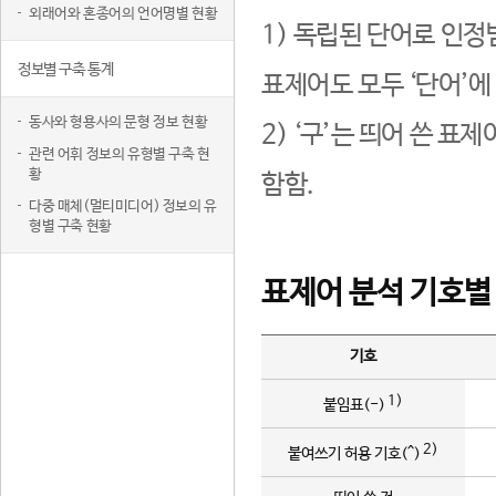
외래어와 혼종어의 언어명별 현황
1) 독립된 단어로 인정
정보별 구축 통계
표제어도 모두 ‘단어’에
동사와 형용사의 문형 정보 현황
2) ‘구’는 띄어 쓴 표
관련 어휘 정보의 유형별 구축 현
황
함함.
다중 매체(멀티미디어) 정보의 유
형별 구축 현황
표제어 분석 기호별
기호
1)
붙임표(-)
2)
붙여쓰기 허용 기호(^)