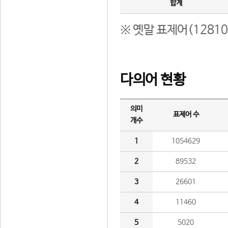
합계
※ 옛말 표제어(1281
다의어 현황
의미
표제어 수
개수
1
1054629
2
89532
3
26601
4
11460
5
5020