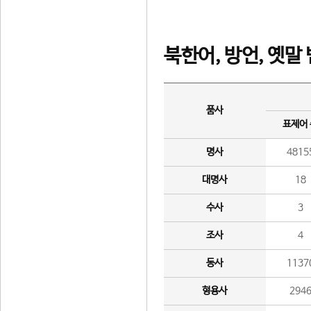
북한어, 방언, 옛말
품사
표제어
명사
4815
대명사
18
수사
3
조사
4
동사
1137
형용사
294