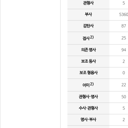
관형사
5
부사
536
감탄사
87
2)
25
접사
의존 명사
94
보조 동사
2
보조 형용사
0
2)
22
어미
관형사·명사
50
수사·관형사
5
명사·부사
2