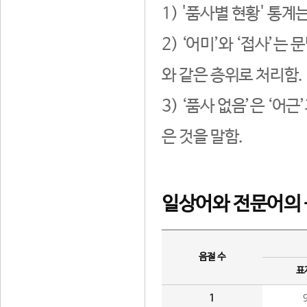
1) '품사별 현황' 통계
2) ‘어미’와 ‘접사’
와 같은 층위로 처리함.
3) ‘품사 없음’은 ‘어
은 것을 말함.
일상어와 전문어의 
음절 수
표
1