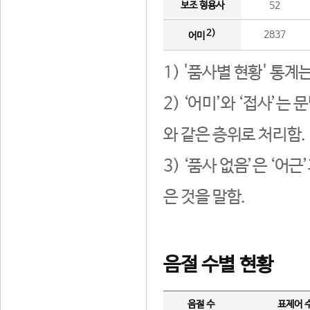
보조 형용사
52
2)
2837
어미
1) '품사별 현황' 통계
2) ‘어미’와 ‘접사’
와 같은 층위로 처리함.
3) ‘품사 없음’은 ‘어
은 것을 말함.
음절 수별 현황
음절 수
표제어 