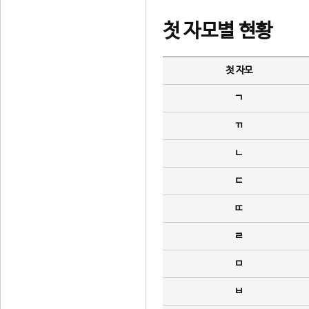
첫 자모별 현황
첫 자모
ㄱ
ㄲ
ㄴ
ㄷ
ㄸ
ㄹ
ㅁ
ㅂ