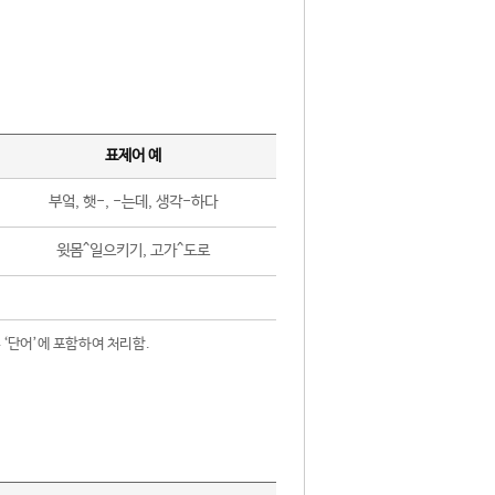
표제어 예
부엌, 햇-, -는데, 생각-하다
윗몸^일으키기, 고가^도로
 ‘단어’에 포함하여 처리함.