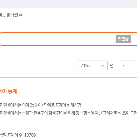
작은 창 사전
옛한글
2026
7
년
제어 통계
리말샘에서는 의미(뜻풀이) 단위로 표제어를 제시함.
리말샘에서는 속담과 관용구의 검색 편의를 위해 정보 항목이 아닌 표제어로 실었음. 그러
.
속담 표제어 수: 10769