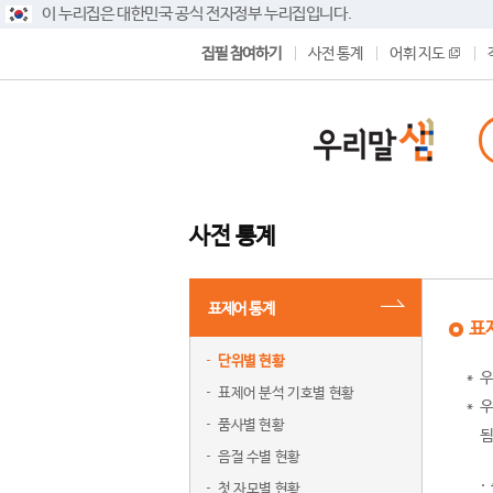
이 누리집은 대한민국 공식 전자정부 누리집입니다.
집필 참여하기
사전 통계
어휘 지도
사전 통계
표제어 통계
표
단위별 현황
우
표제어 분석 기호별 현황
우
품사별 현황
됨
음절 수별 현황
첫 자모별 현황