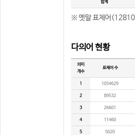
합계
※ 옛말 표제어(1281
다의어 현황
의미
표제어 수
개수
1
1054629
2
89532
3
26601
4
11460
5
5020