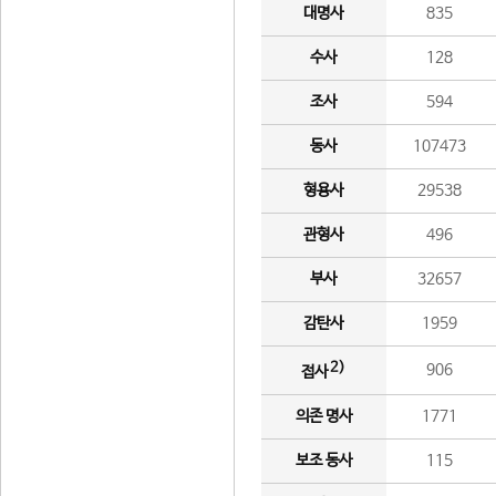
대명사
835
수사
128
조사
594
동사
107473
형용사
29538
관형사
496
부사
32657
감탄사
1959
2)
906
접사
의존 명사
1771
보조 동사
115