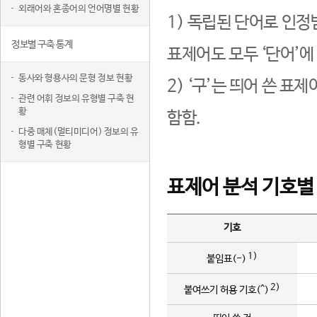
외래어와 혼종어의 언어명별 현황
1) 독립된 단어로 인정
정보별 구축 통계
표제어도 모두 ‘단어’에
동사와 형용사의 문형 정보 현황
2) ‘구’는 띄어 쓴 표
관련 어휘 정보의 유형별 구축 현
황
함함.
다중 매체(멀티미디어) 정보의 유
형별 구축 현황
표제어 분석 기호별
기호
1)
붙임표(-)
2)
붙여쓰기 허용 기호(^)