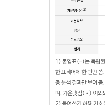
띄어 쓴 것
3)
가운뎃점(·)
4)
미분석
합산
기호 중복
합계
1) 붙임표(-)는 독립
한 표제어에 한 번만 씀
종 분석 결과만 보여 줌
며, 가운뎃점(•) 이외
2) 붙여쓰기 허용 기호