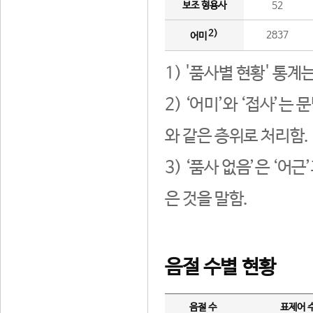
보조 형용사
52
2)
2837
어미
1) '품사별 현황' 통계
2) ‘어미’와 ‘접사’
와 같은 층위로 처리함.
3) ‘품사 없음’은 ‘어
은 것을 말함.
음절 수별 현황
음절 수
표제어 