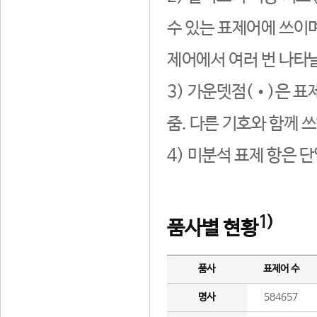
수 있는 표제어에 쓰이며
제어에서 여러 번 나타날
3) 가운뎃점(•)은 표
줌. 다른 기호와 함께 쓰
4) 미분석 표제 항은 
1)
품사별 현황
품사
표제어 수
명사
584657