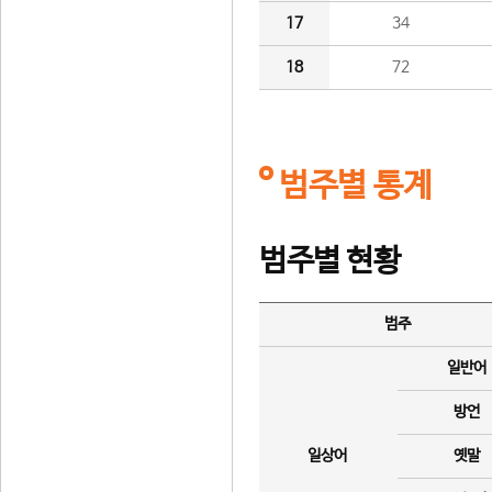
17
34
18
72
범주별 통계
범주별 현황
범주
일반어
방언
일상어
옛말