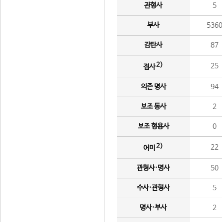
관형사
5
부사
536
감탄사
87
2)
25
접사
의존 명사
94
보조 동사
2
보조 형용사
0
2)
22
어미
관형사·명사
50
수사·관형사
5
명사·부사
2