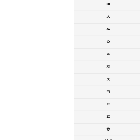
ㅃ
ㅅ
ㅆ
ㅇ
ㅈ
ㅉ
ㅊ
ㅋ
ㅌ
ㅍ
ㅎ