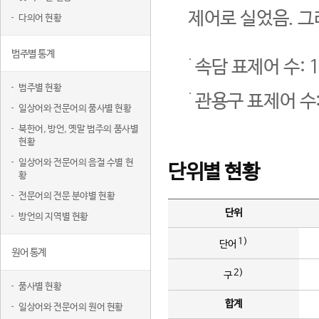
제어로 실었음. 그
다의어 현황
범주별 통계
속담 표제어 수: 1
범주별 현황
관용구 표제어 수:
일상어와 전문어의 품사별 현황
북한어, 방언, 옛말 범주의 품사별
현황
일상어와 전문어의 음절 수별 현
단위별 현황
황
전문어의 전문 분야별 현황
단위
방언의 지역별 현황
1)
단어
원어 통계
2)
구
품사별 현황
합계
일상어와 전문어의 원어 현황