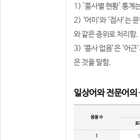
1) '품사별 현황' 통계
2) ‘어미’와 ‘접사’
와 같은 층위로 처리함.
3) ‘품사 없음’은 ‘어
은 것을 말함.
일상어와 전문어의 
음절 수
표
1