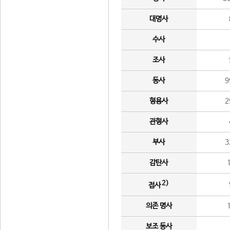
대명사
수사
조사
동사
9
형용사
2
관형사
부사
3
감탄사
2)
접사
의존 명사
보조 동사