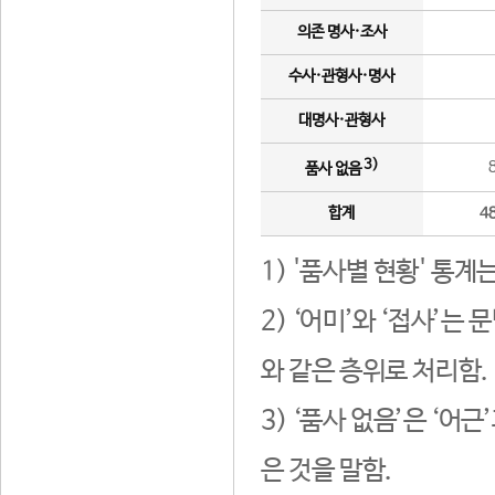
의존 명사·조사
수사·관형사·명사
대명사·관형사
3)
품사 없음
합계
4
1) '품사별 현황' 통계
2) ‘어미’와 ‘접사’
와 같은 층위로 처리함.
3) ‘품사 없음’은 ‘어
은 것을 말함.