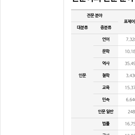
전문 분야
표제어
대분류
중분류
언어
7,32
문학
10,1
역사
35,4
인문
철학
3,43
교육
15,3
민속
6,64
인문 일반
24
법률
16,7