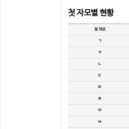
첫 자모별 현황
첫 자모
ㄱ
ㄲ
ㄴ
ㄷ
ㄸ
ㄹ
ㅁ
ㅂ