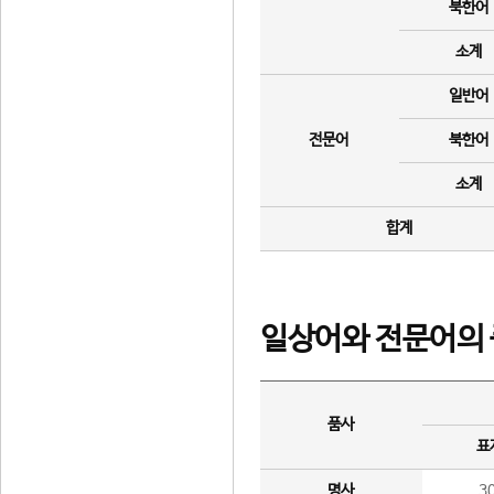
북한어
소계
일반어
전문어
북한어
소계
합계
일상어와 전문어의 
품사
표
명사
3