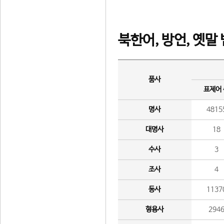
북한어, 방언, 옛말
품사
표제어
명사
4815
대명사
18
수사
3
조사
4
동사
1137
형용사
294