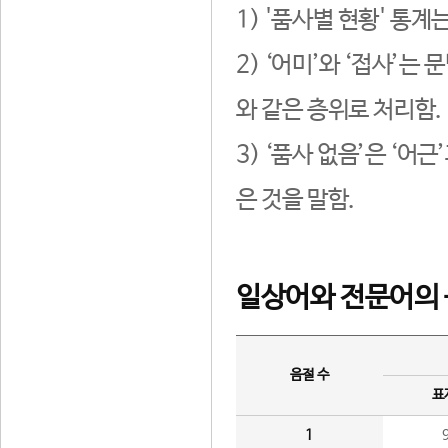
1) '품사별 현황' 통계
2) ‘어미’와 ‘접사’
와 같은 층위로 처리함.
3) ‘품사 없음’은 ‘어
은 것을 말함.
일상어와 전문어의 
음절 수
표
1