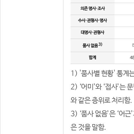
의존 명사·조사
수사·관형사·명사
대명사·관형사
3)
품사 없음
합계
4
1) '품사별 현황' 통계
2) ‘어미’와 ‘접사’
와 같은 층위로 처리함.
3) ‘품사 없음’은 ‘어
은 것을 말함.