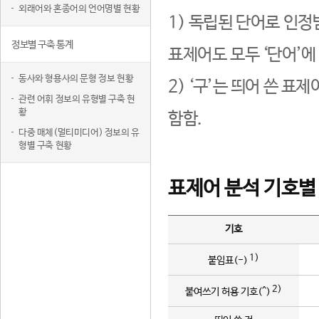
외래어와 혼종어의 언어명별 현황
1) 독립된 단어로 인정
정보별 구축 통계
표제어도 모두 ‘단어’에
동사와 형용사의 문형 정보 현황
2) ‘구’는 띄어 쓴 표
관련 어휘 정보의 유형별 구축 현
황
함함.
다중 매체(멀티미디어) 정보의 유
형별 구축 현황
표제어 분석 기호별
기호
1)
붙임표(-)
2)
붙여쓰기 허용 기호(^)