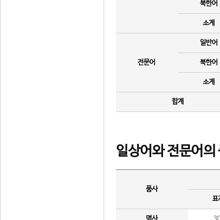
북한어
소계
일반어
전문어
북한어
소계
합계
일상어와 전문어의 
품사
표
명사
3