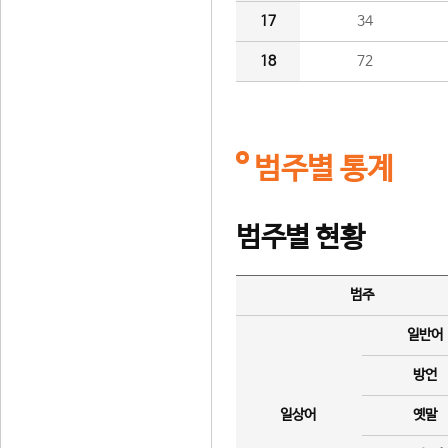
17
34
18
72
범주별 통계
범주별 현황
범주
일반어
방언
일상어
옛말