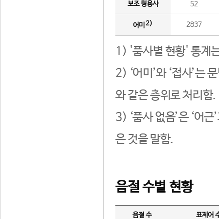
보조 형용사
52
2)
2837
어미
1) '품사별 현황' 통계
2) ‘어미’와 ‘접사’
와 같은 층위로 처리함.
3) ‘품사 없음’은 ‘어
은 것을 말함.
음절 수별 현황
음절 수
표제어 