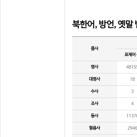
북한어, 방언, 옛말
품사
표제어
명사
4815
대명사
18
수사
3
조사
4
동사
1137
형용사
294