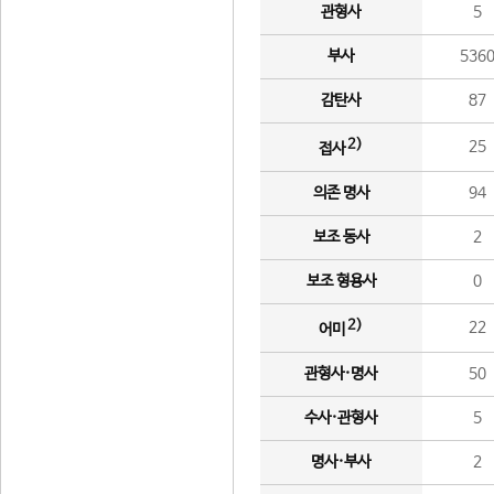
관형사
5
부사
536
감탄사
87
2)
25
접사
의존 명사
94
보조 동사
2
보조 형용사
0
2)
22
어미
관형사·명사
50
수사·관형사
5
명사·부사
2