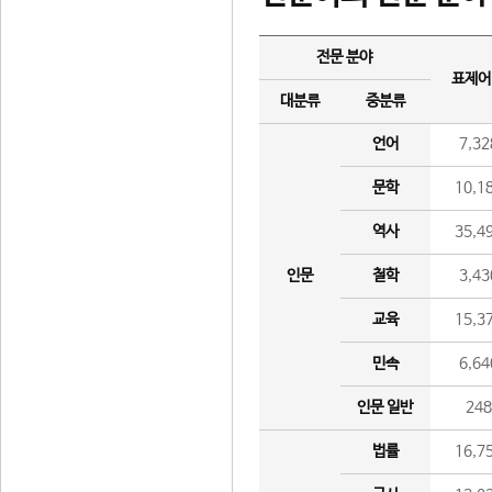
전문 분야
표제어
대분류
중분류
언어
7,32
문학
10,1
역사
35,4
인문
철학
3,43
교육
15,3
민속
6,64
인문 일반
24
법률
16,7