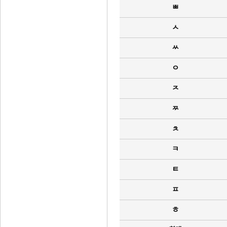
ㅃ
ㅅ
ㅆ
ㅇ
ㅈ
ㅉ
ㅊ
ㅋ
ㅌ
ㅍ
ㅎ