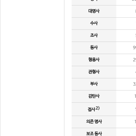
대명사
수사
조사
동사
9
형용사
2
관형사
부사
3
감탄사
2)
접사
의존 명사
보조 동사