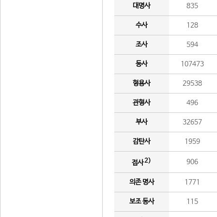
대명사
835
수사
128
조사
594
동사
107473
형용사
29538
관형사
496
부사
32657
감탄사
1959
2)
906
접사
의존 명사
1771
보조 동사
115