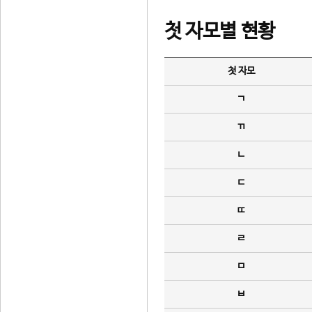
첫 자모별 현황
첫 자모
ㄱ
ㄲ
ㄴ
ㄷ
ㄸ
ㄹ
ㅁ
ㅂ