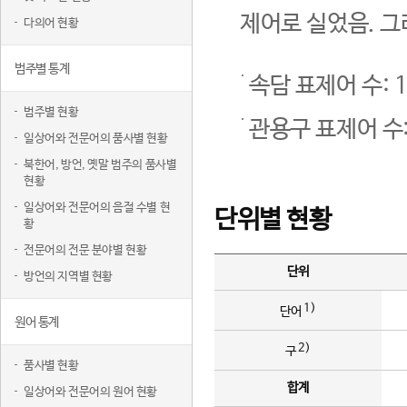
제어로 실었음. 그
다의어 현황
범주별 통계
속담 표제어 수: 1
범주별 현황
관용구 표제어 수:
일상어와 전문어의 품사별 현황
북한어, 방언, 옛말 범주의 품사별
현황
일상어와 전문어의 음절 수별 현
단위별 현황
황
전문어의 전문 분야별 현황
단위
방언의 지역별 현황
1)
단어
원어 통계
2)
구
품사별 현황
합계
일상어와 전문어의 원어 현황