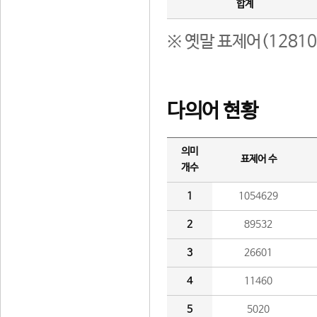
합계
※ 옛말 표제어(1281
다의어 현황
의미
표제어 수
개수
1
1054629
2
89532
3
26601
4
11460
5
5020