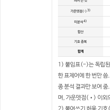
띄어 쓴 것
3)
가운뎃점(·)
4)
미분석
합산
기호 중복
합계
1) 붙임표(-)는 독립
한 표제어에 한 번만 씀
종 분석 결과만 보여 줌
며, 가운뎃점(•) 이외
2) 붙여쓰기 허용 기호