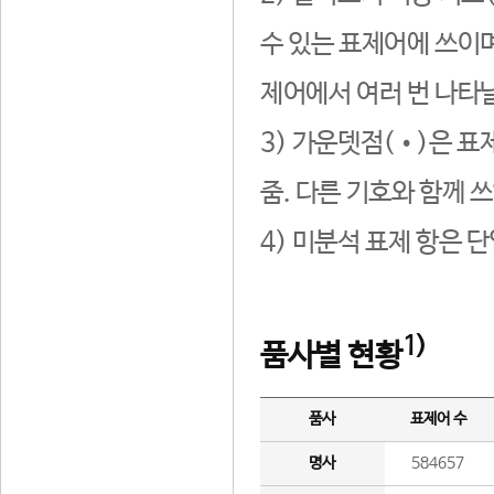
수 있는 표제어에 쓰이며
제어에서 여러 번 나타날
3) 가운뎃점(•)은 표
줌. 다른 기호와 함께 쓰
4) 미분석 표제 항은 
1)
품사별 현황
품사
표제어 수
명사
584657