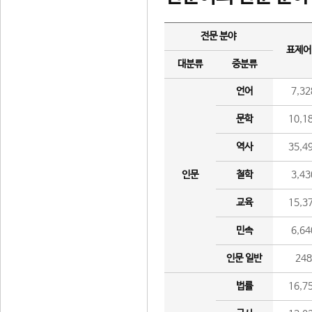
전문 분야
표제어
대분류
중분류
언어
7,32
문학
10,1
역사
35,4
인문
철학
3,43
교육
15,3
민속
6,64
인문 일반
24
법률
16,7