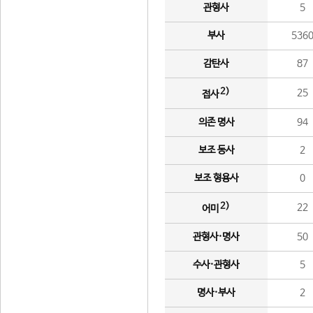
관형사
5
부사
536
감탄사
87
2)
25
접사
의존 명사
94
보조 동사
2
보조 형용사
0
2)
22
어미
관형사·명사
50
수사·관형사
5
명사·부사
2