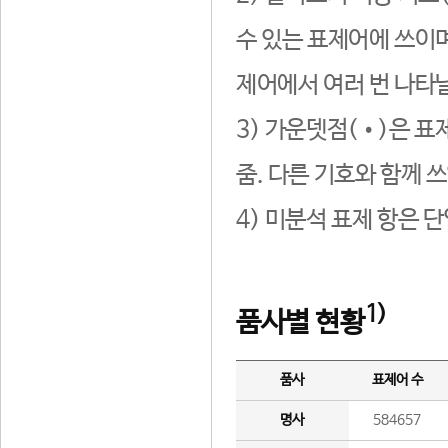
수 있는 표제어에 쓰이며
제어에서 여러 번 나타날
3) 가운뎃점(•)은 표
줌. 다른 기호와 함께 쓰
4) 미분석 표제 항은 
1)
품사별 현황
품사
표제어 수
명사
584657