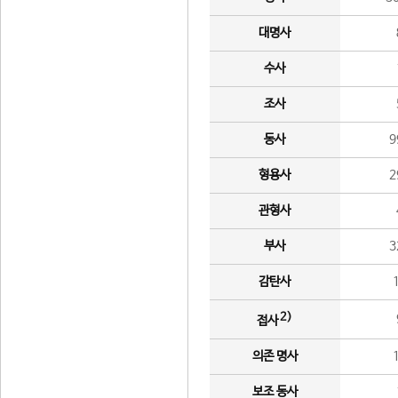
대명사
수사
조사
동사
9
형용사
2
관형사
부사
3
감탄사
2)
접사
의존 명사
보조 동사