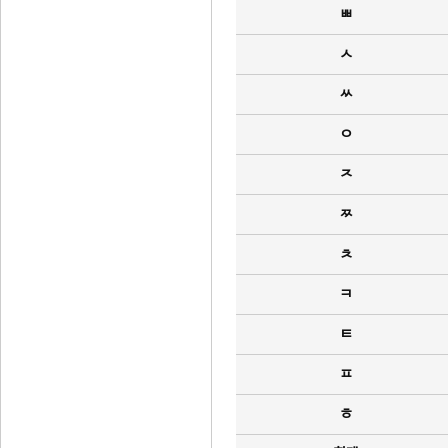
ㅃ
ㅅ
ㅆ
ㅇ
ㅈ
ㅉ
ㅊ
ㅋ
ㅌ
ㅍ
ㅎ