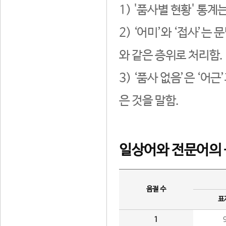
1) '품사별 현황' 통계
2) ‘어미’와 ‘접사’
와 같은 층위로 처리함.
3) ‘품사 없음’은 ‘어
은 것을 말함.
일상어와 전문어의 
음절 수
표
1