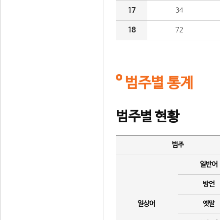
17
34
18
72
범주별 통계
범주별 현황
범주
일반어
방언
일상어
옛말