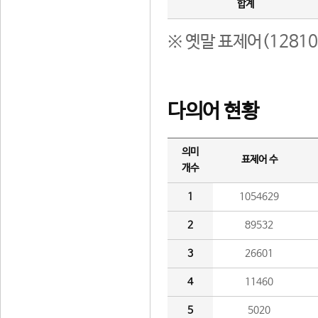
합계
※ 옛말 표제어(1281
다의어 현황
의미
표제어 수
개수
1
1054629
2
89532
3
26601
4
11460
5
5020