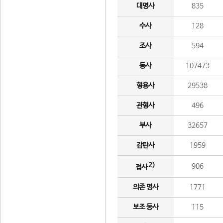
대명사
835
수사
128
조사
594
동사
107473
형용사
29538
관형사
496
부사
32657
감탄사
1959
2)
906
접사
의존 명사
1771
보조 동사
115