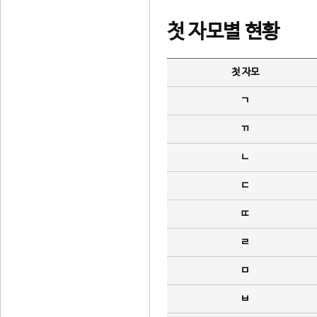
첫 자모별 현황
첫 자모
ㄱ
ㄲ
ㄴ
ㄷ
ㄸ
ㄹ
ㅁ
ㅂ