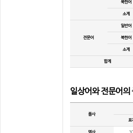
북한어
소계
일반어
전문어
북한어
소계
합계
일상어와 전문어의 
품사
표
명사
3