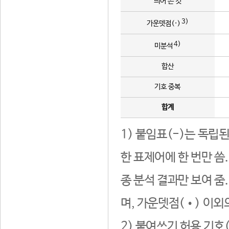
띄어 쓴 것
3)
가운뎃점(·)
4)
미분석
합산
기호 중복
합계
1) 붙임표(-)는 독립
한 표제어에 한 번만 씀
종 분석 결과만 보여 줌
며, 가운뎃점(•) 이외
2) 붙여쓰기 허용 기호