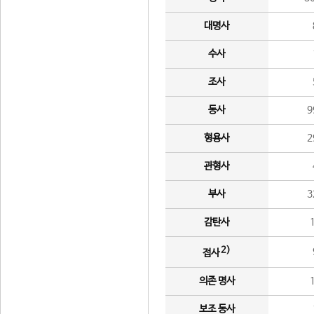
대명사
수사
조사
동사
9
형용사
2
관형사
부사
3
감탄사
2)
접사
의존 명사
보조 동사