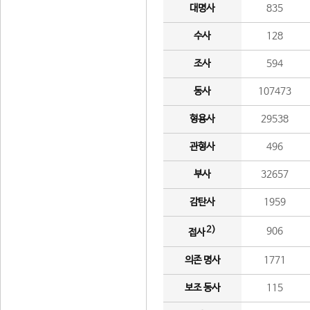
대명사
835
수사
128
조사
594
동사
107473
형용사
29538
관형사
496
부사
32657
감탄사
1959
2)
906
접사
의존 명사
1771
보조 동사
115