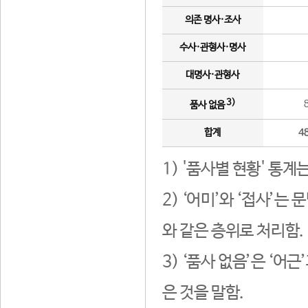
의존 명사·조사
수사·관형사·명사
대명사·관형사
3)
품사 없음
합계
4
1) '품사별 현황' 통계
2) ‘어미’와 ‘접사’
와 같은 층위로 처리함.
3) ‘품사 없음’은 ‘어
은 것을 말함.