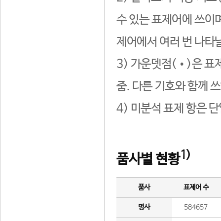
수 있는 표제어에 쓰이며
제어에서 여러 번 나타날
3) 가운뎃점(•)은 표
줌. 다른 기호와 함께 쓰
4) 미분석 표제 항은 
1)
품사별 현황
품사
표제어 수
명사
584657