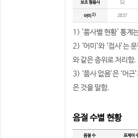
보조 형용사
52
2)
2837
어미
1) '품사별 현황' 통계
2) ‘어미’와 ‘접사’
와 같은 층위로 처리함.
3) ‘품사 없음’은 ‘어
은 것을 말함.
음절 수별 현황
음절 수
표제어 