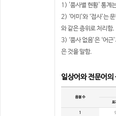
1) '품사별 현황' 통계
2) ‘어미’와 ‘접사’
와 같은 층위로 처리함.
3) ‘품사 없음’은 ‘어
은 것을 말함.
일상어와 전문어의 
음절 수
표
1