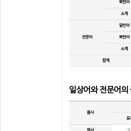
북한어
소계
일반어
전문어
북한어
소계
합계
일상어와 전문어의 
품사
표
명사
3