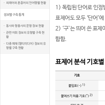
외래어와 혼종어의 언어명별 현황
1) 독립된 단어로 인정
정보별 구축 통계
표제어도 모두 ‘단어’에
동사와 형용사의 문형 정보 현황
2) ‘구’는 띄어 쓴 표
관련 어휘 정보의 유형별 구축 현
황
함함.
다중 매체(멀티미디어) 정보의 유
형별 구축 현황
표제어 분석 기호별
기호
1)
붙임표(-)
2)
붙여쓰기 허용 기호(^)