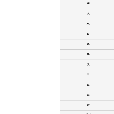
ㅃ
ㅅ
ㅆ
ㅇ
ㅈ
ㅉ
ㅊ
ㅋ
ㅌ
ㅍ
ㅎ