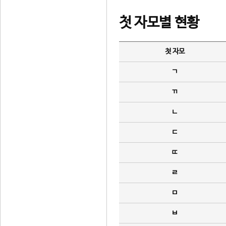
첫 자모별 현황
첫 자모
ㄱ
ㄲ
ㄴ
ㄷ
ㄸ
ㄹ
ㅁ
ㅂ