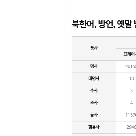
북한어, 방언, 옛말
품사
표제어
명사
4815
대명사
18
수사
3
조사
4
동사
1137
형용사
294