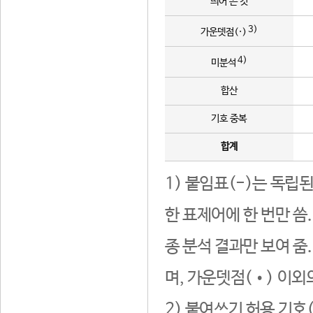
띄어 쓴 것
3)
가운뎃점(·)
4)
미분석
합산
기호 중복
합계
1) 붙임표(-)는 독립
한 표제어에 한 번만 씀
종 분석 결과만 보여 줌
며, 가운뎃점(•) 이외
2) 붙여쓰기 허용 기호