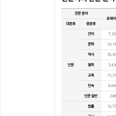
전문 분야
표제어
대분류
중분류
언어
7,32
문학
10,1
역사
35,4
인문
철학
3,43
교육
15,3
민속
6,64
인문 일반
24
법률
16,7