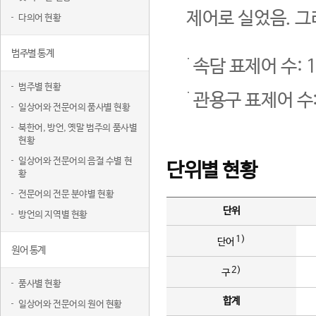
제어로 실었음. 그
다의어 현황
범주별 통계
속담 표제어 수: 1
범주별 현황
관용구 표제어 수:
일상어와 전문어의 품사별 현황
북한어, 방언, 옛말 범주의 품사별
현황
일상어와 전문어의 음절 수별 현
단위별 현황
황
전문어의 전문 분야별 현황
단위
방언의 지역별 현황
1)
단어
원어 통계
2)
구
품사별 현황
합계
일상어와 전문어의 원어 현황