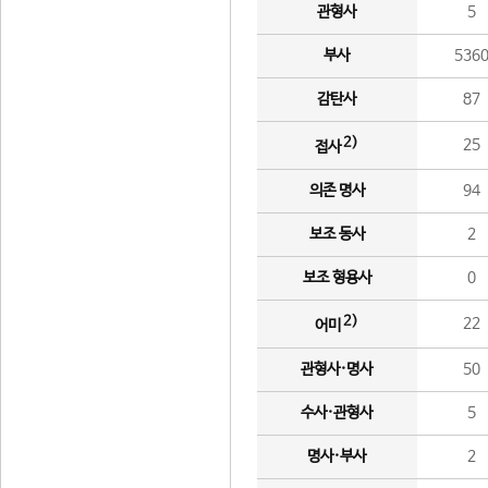
관형사
5
부사
536
감탄사
87
2)
25
접사
의존 명사
94
보조 동사
2
보조 형용사
0
2)
22
어미
관형사·명사
50
수사·관형사
5
명사·부사
2