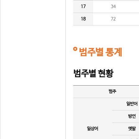
17
34
18
72
범주별 통계
범주별 현황
범주
일반어
방언
일상어
옛말