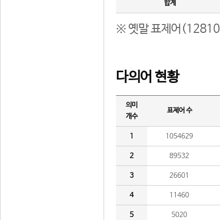
합계
※ 옛말 표제어(1281
다의어 현황
의미
표제어 수
개수
1
1054629
2
89532
3
26601
4
11460
5
5020