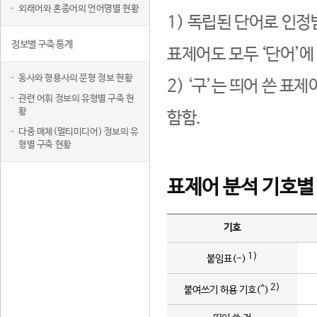
외래어와 혼종어의 언어명별 현황
1) 독립된 단어로 인정
정보별 구축 통계
표제어도 모두 ‘단어’에
동사와 형용사의 문형 정보 현황
2) ‘구’는 띄어 쓴 표
관련 어휘 정보의 유형별 구축 현
황
함함.
다중 매체(멀티미디어) 정보의 유
형별 구축 현황
표제어 분석 기호별
기호
1)
붙임표(-)
2)
붙여쓰기 허용 기호(^)