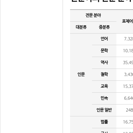
전문 분야
표제어
대분류
중분류
언어
7,32
문학
10,1
역사
35,4
인문
철학
3,43
교육
15,3
민속
6,64
인문 일반
24
법률
16,7