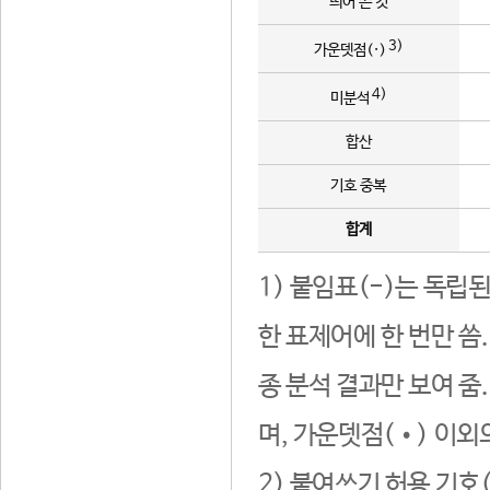
띄어 쓴 것
3)
가운뎃점(·)
4)
미분석
합산
기호 중복
합계
1) 붙임표(-)는 독립
한 표제어에 한 번만 씀
종 분석 결과만 보여 줌
며, 가운뎃점(•) 이외
2) 붙여쓰기 허용 기호