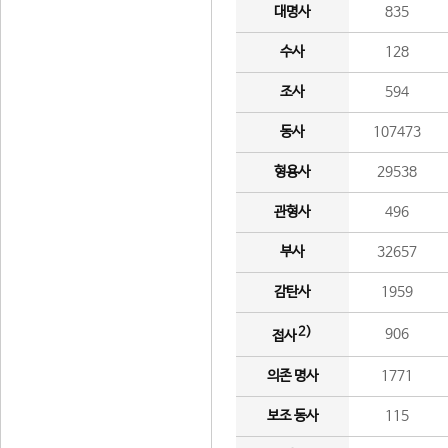
대명사
835
수사
128
조사
594
동사
107473
형용사
29538
관형사
496
부사
32657
감탄사
1959
2)
906
접사
의존 명사
1771
보조 동사
115