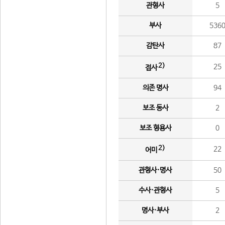
관형사
5
부사
536
감탄사
87
2)
25
접사
의존 명사
94
보조 동사
2
보조 형용사
0
2)
22
어미
관형사·명사
50
수사·관형사
5
명사·부사
2