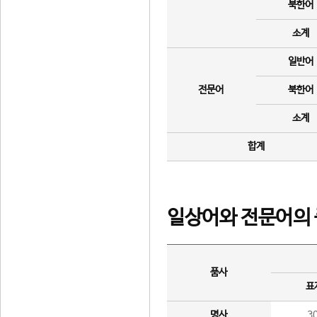
북한어
소계
일반어
전문어
북한어
소계
합계
일상어와 전문어의 
품사
표
명사
3