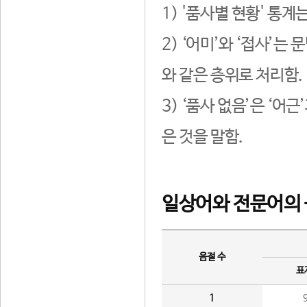
1) '품사별 현황' 통계
2) ‘어미’와 ‘접사’
와 같은 층위로 처리함.
3) ‘품사 없음’은 ‘어
은 것을 말함.
일상어와 전문어의 
음절 수
표
1