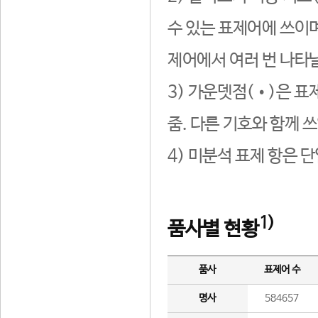
수 있는 표제어에 쓰이며
제어에서 여러 번 나타날
3) 가운뎃점(•)은 표
줌. 다른 기호와 함께 쓰
4) 미분석 표제 항은 
1)
품사별 현황
품사
표제어 수
명사
584657