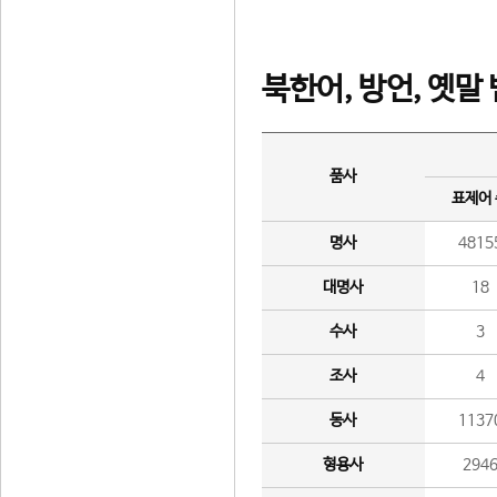
북한어, 방언, 옛말
품사
표제어
명사
4815
대명사
18
수사
3
조사
4
동사
1137
형용사
294