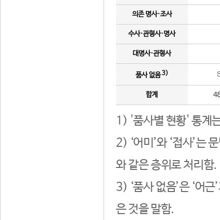
의존 명사·조사
수사·관형사·명사
대명사·관형사
3)
품사 없음
합계
4
1) '품사별 현황' 통계
2) ‘어미’와 ‘접사’
와 같은 층위로 처리함.
3) ‘품사 없음’은 ‘어
은 것을 말함.