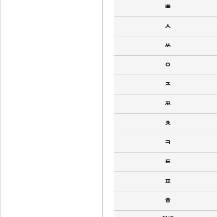
ㅃ
ㅅ
ㅆ
ㅇ
ㅈ
ㅉ
ㅊ
ㅋ
ㅌ
ㅍ
ㅎ