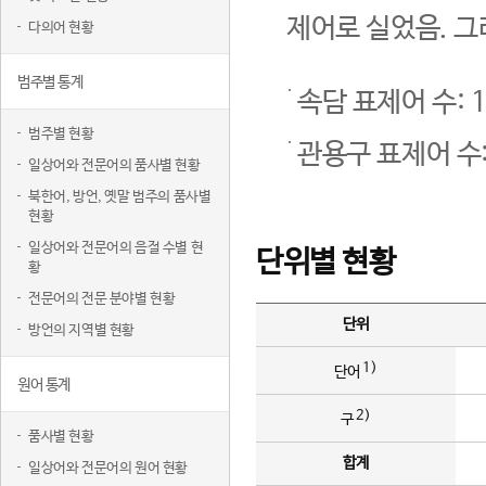
제어로 실었음. 그
다의어 현황
범주별 통계
속담 표제어 수: 1
범주별 현황
관용구 표제어 수:
일상어와 전문어의 품사별 현황
북한어, 방언, 옛말 범주의 품사별
현황
일상어와 전문어의 음절 수별 현
단위별 현황
황
전문어의 전문 분야별 현황
단위
방언의 지역별 현황
1)
단어
원어 통계
2)
구
품사별 현황
합계
일상어와 전문어의 원어 현황