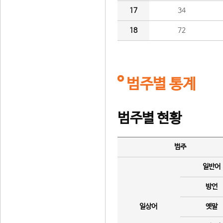
17
34
18
72
범주별 통계
범주별 현황
범주
일반어
방언
일상어
옛말