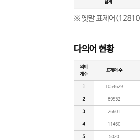
합계
※ 옛말 표제어(1281
다의어 현황
의미
표제어 수
개수
1
1054629
2
89532
3
26601
4
11460
5
5020