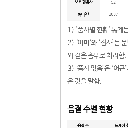
보조 형용사
52
2)
2837
어미
1) '품사별 현황' 통계
2) ‘어미’와 ‘접사’
와 같은 층위로 처리함.
3) ‘품사 없음’은 ‘어
은 것을 말함.
음절 수별 현황
음절 수
표제어 