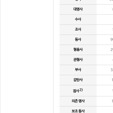
대명사
수사
조사
동사
9
형용사
2
관형사
부사
3
감탄사
2)
접사
의존 명사
보조 동사