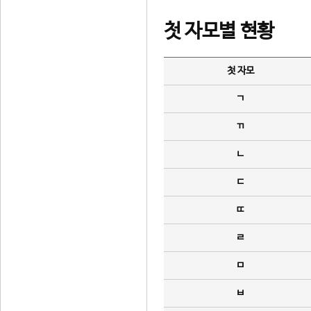
첫 자모별 현황
첫 자모
ㄱ
ㄲ
ㄴ
ㄷ
ㄸ
ㄹ
ㅁ
ㅂ