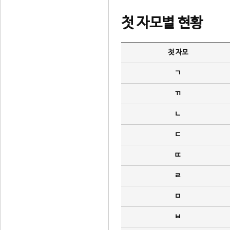
첫 자모별 현황
첫 자모
ㄱ
ㄲ
ㄴ
ㄷ
ㄸ
ㄹ
ㅁ
ㅂ