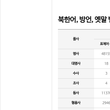
북한어, 방언, 옛말
품사
표제어
명사
4815
대명사
18
수사
3
조사
4
동사
1137
형용사
294