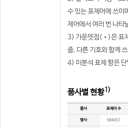
수 있는 표제어에 쓰이며
제어에서 여러 번 나타날
3) 가운뎃점(•)은 표
줌. 다른 기호와 함께 쓰
4) 미분석 표제 항은 
1)
품사별 현황
품사
표제어 수
명사
584657