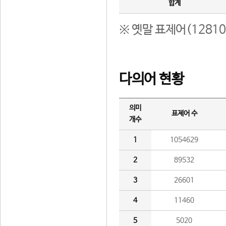
합계
※ 옛말 표제어(1281
다의어 현황
의미
표제어 수
개수
1
1054629
2
89532
3
26601
4
11460
5
5020