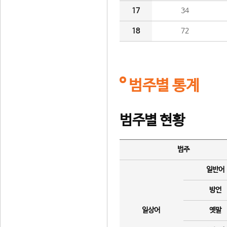
17
34
18
72
범주별 통계
범주별 현황
범주
일반어
방언
일상어
옛말