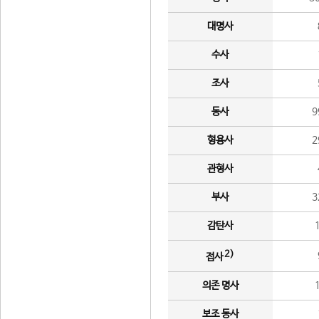
대명사
수사
조사
동사
9
형용사
2
관형사
부사
3
감탄사
2)
접사
의존 명사
보조 동사