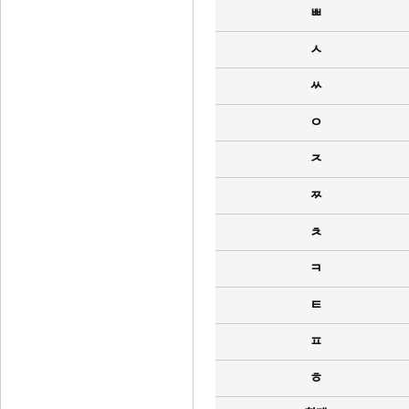
ㅃ
ㅅ
ㅆ
ㅇ
ㅈ
ㅉ
ㅊ
ㅋ
ㅌ
ㅍ
ㅎ