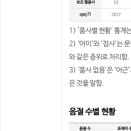
보조 형용사
52
2)
2837
어미
1) '품사별 현황' 통계
2) ‘어미’와 ‘접사’
와 같은 층위로 처리함.
3) ‘품사 없음’은 ‘어
은 것을 말함.
음절 수별 현황
음절 수
표제어 