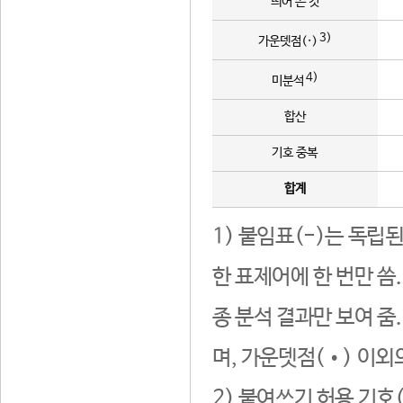
띄어 쓴 것
3)
가운뎃점(·)
4)
미분석
합산
기호 중복
합계
1) 붙임표(-)는 독립
한 표제어에 한 번만 씀
종 분석 결과만 보여 줌
며, 가운뎃점(•) 이외
2) 붙여쓰기 허용 기호