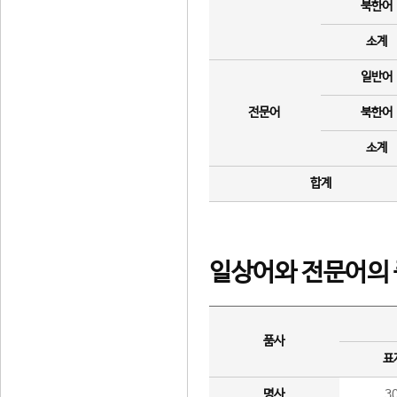
북한어
소계
일반어
전문어
북한어
소계
합계
일상어와 전문어의 
품사
표
명사
3