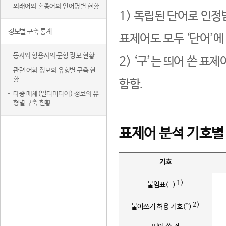
외래어와 혼종어의 언어명별 현황
1) 독립된 단어로 인정
정보별 구축 통계
표제어도 모두 ‘단어’에
동사와 형용사의 문형 정보 현황
2) ‘구’는 띄어 쓴 표
관련 어휘 정보의 유형별 구축 현
황
함함.
다중 매체(멀티미디어) 정보의 유
형별 구축 현황
표제어 분석 기호별
기호
1)
붙임표(-)
2)
붙여쓰기 허용 기호(^)