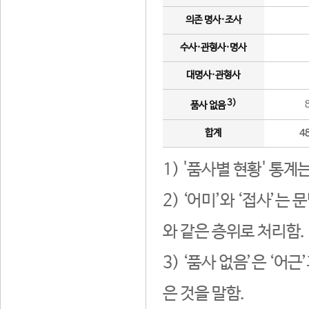
의존 명사·조사
수사·관형사·명사
대명사·관형사
3)
품사 없음
합계
4
1) '품사별 현황' 통계
2) ‘어미’와 ‘접사’
와 같은 층위로 처리함.
3) ‘품사 없음’은 ‘어
은 것을 말함.