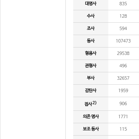
대명사
835
수사
128
조사
594
동사
107473
형용사
29538
관형사
496
부사
32657
감탄사
1959
2)
906
접사
의존 명사
1771
보조 동사
115