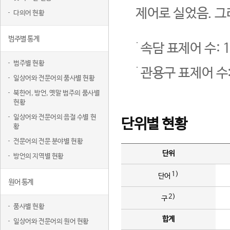
제어로 실었음. 그
다의어 현황
범주별 통계
속담 표제어 수: 1
범주별 현황
관용구 표제어 수:
일상어와 전문어의 품사별 현황
북한어, 방언, 옛말 범주의 품사별
현황
일상어와 전문어의 음절 수별 현
단위별 현황
황
전문어의 전문 분야별 현황
단위
방언의 지역별 현황
1)
단어
원어 통계
2)
구
품사별 현황
합계
일상어와 전문어의 원어 현황