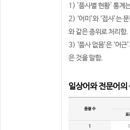
1) '품사별 현황' 통계
2) ‘어미’와 ‘접사’
와 같은 층위로 처리함.
3) ‘품사 없음’은 ‘어
은 것을 말함.
일상어와 전문어의 
음절 수
표
1