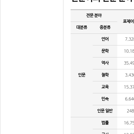
전문 분야
표제어
대분류
중분류
언어
7,32
문학
10,1
역사
35,4
인문
철학
3,43
교육
15,3
민속
6,64
인문 일반
24
법률
16,7