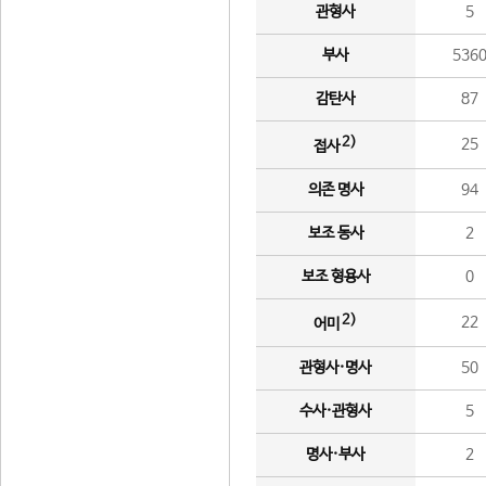
관형사
5
부사
536
감탄사
87
2)
25
접사
의존 명사
94
보조 동사
2
보조 형용사
0
2)
22
어미
관형사·명사
50
수사·관형사
5
명사·부사
2