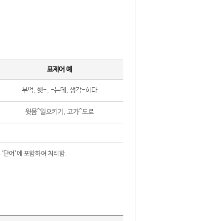
표제어 예
부엌, 햇-, -는데, 생각-하다
윗몸^일으키기, 고가^도로
 ‘단어’에 포함하여 처리함.