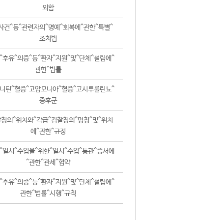
외함
사건^등^관련자의^명예^회복에^관한^특별^
조치법
^후유^의증^등^환자^지원^및^단체^설립에^
관한^법률
니틴^혈증^고암모니아^혈증^고시투룰린뇨^
증후군
청의^위치와^각급^검찰청의^명칭^및^위치
에^관한^규정
^일시^수입을^위한^일시^수입^통관^증서에
^관한^관세^협약
^후유^의증^등^환자^지원^및^단체^설립에^
관한^법률^시행^규칙