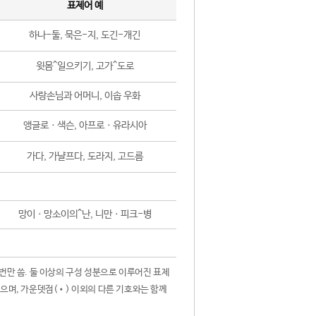
표제어 예
하나-둘, 묵은-지, 도긴-개긴
윗몸^일으키기, 고가^도로
사랑손님과 어머니, 이솝 우화
앵글로ㆍ색슨, 아프로ㆍ유라시아
가다, 가냘프다, 도라지, 고드름
망이ㆍ망소이의^난, 니만ㆍ피크-병
 번만 씀. 둘 이상의 구성 성분으로 이루어진 표제
않으며, 가운뎃점(•) 이외의 다른 기호와는 함께