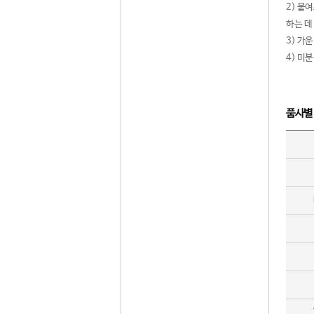
2) 붙
하는 데
3) 가
4) 미
품사별