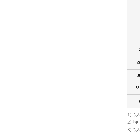
보
1) '
2) ‘
3) ‘