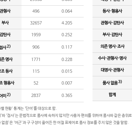
관형사
496
0.064
동사·형용사
부사
32657
4.205
관형사·감탄사
감탄사
1959
0.252
부사·감탄사
의존 명사·조사
2)
906
0.117
접사
수사·관형사·명사
의존 명사
1771
0.228
대명사·관형사
보조 동사
115
0.015
3)
조 형용사
52
0.007
품사 없음
합계
2)
2837
0.365
어미
품사별 현황' 통계는 '단어'를 대상으로 함.
어미’와 ‘접사’는 문법적으로 품사에 속하지 않지만 사용자 편의를 위하여 품사와 같은 층위로
품사 없음’은 ‘어근’과 구 구성이 줄어든 한 어절 표제어로 품사 정보를 주지 않은 것을 말함.