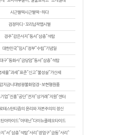
날개-꼬마하루살이, 털줄뾰족코-조개벌레
시근벌떡시근벌떡-하다
검정마디-꼬리납작맵시벌
경주^감은사지^동서^삼층^석탑
대한민국^임시^정부^수립^기념일
대구^동화사^금당암^동서^삼층^석탑
영세율^과세^표준^신고^불성실^가산세
감지금니대방광불화엄경-보현행원품
기업^진흥^공단^전자^상거래^지원^센터
로테스탄티즘의 윤리와 자본주의의 정신
코틴아마이드^아데닌^다이뉴클레오타이드
지^서^삼층^석탑^사리^장엄구^금동^사리^