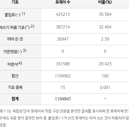
기호
표제어 수
비율(%)
1)
425213
35.584
붙임표(-)
2)
387214
32.404
여쓰기 허용 기호(^)
띄어 쓴 것
30947
2.59
3)
0
0
가운뎃점(·)
4)
351588
29.423
미분석
합산
1194962
100
기호 중복
15
0.001
합계
1194947
-
임표(-)는 독립된 단어 표제어의 직접 구성 성분을 분석한 결과를 표시하며 한 표제어에 한
우에도 최종 분석 결과만 보여 줌. 붙임표(-)가 쓰인 표제어는 띄어 쓰는 것이 허용되지 
않음.