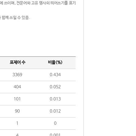
제어에 쓰이며, 전문어와 고유 명사의 띄어쓰기를 표기
 함께 쓰일 수 있음.
표제어 수
비율(%)
3369
0.434
404
0.052
101
0.013
90
0.012
1
0
4
0.001