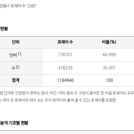
관용구 표제어 수: 5387
 현황
단위
표제어 수
비율(%)
1)
776707
64.999
단어
2)
418239
35.001
구
합계
1194946
100
립된 단어로 인정받지 못하는 접사, 어근, 어미 등과 구 구성이 줄어든 한 어절 표제어도 모두
구’는 띄어 쓴 표제어와 띄어 쓰는 것이 원칙이되 붙여 쓸 수 있는 표제어를 포함함.
 분석 기호별 현황