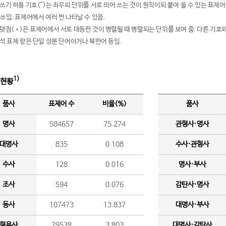
여쓰기 허용 기호(^)는 좌우의 단위를 서로 띄어 쓰는 것이 원칙이되 붙여 쓸 수 있는 표
 쓰임. 표제어에서 여러 번 나타날 수 있음.
운뎃점(•)은 표제어에서 서로 대등한 것이 병렬될 때 병렬되는 단위를 보여 줌. 다른 기호와
분석 표제 항은 단일 성분 단어이거나 북한어 등임.
1)
 현황
품사
표제어 수
비율(%)
품사
명사
584657
75.274
관형사·명사
대명사
835
0.108
수사·관형사
수사
128
0.016
명사·부사
조사
594
0.076
감탄사·명사
동사
107473
13.837
대명사·부사
형용사
29538
3.803
대명사·감탄사