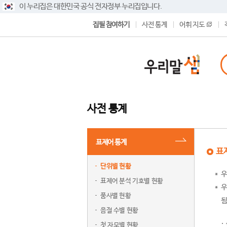
이 누리집은 대한민국 공식 전자정부 누리집입니다.
집필 참여하기
사전 통계
어휘 지도
사전 통계
표제어 통계
표
단위별 현황
우
표제어 분석 기호별 현황
우
품사별 현황
됨
음절 수별 현황
첫 자모별 현황