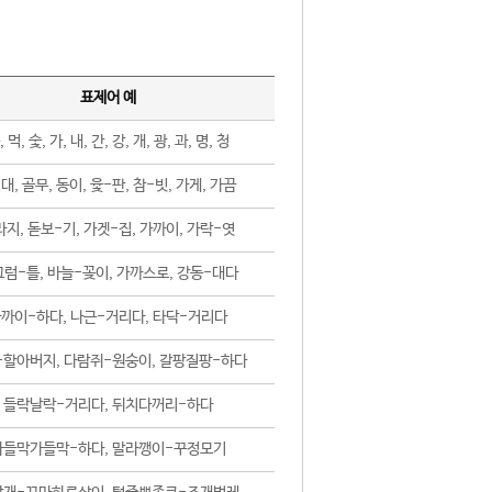
표제어 예
, 먹, 숯, 가, 내, 간, 강, 개, 광, 과, 명, 청
대, 골무, 동이, 윷-판, 참-빗, 가게, 가끔
지, 돋보-기, 가겟-집, 가까이, 가락-엿
럼-틀, 바늘-꽂이, 가까스로, 강동-대다
까이-하다, 나근-거리다, 타닥-거리다
-할아버지, 다람쥐-원숭이, 갈팡질팡-하다
들락날락-거리다, 뒤치다꺼리-하다
가들막가들막-하다, 말라깽이-꾸정모기