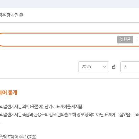
작은 창 사전
옛한글
2026
7
년
제어 통계
리말샘에서는 의미(뜻풀이) 단위로 표제어를 제시함.
리말샘에서는 속담과 관용구의 검색 편의를 위해 정보 항목이 아닌 표제어로 실었음. 그러
.
속담 표제어 수: 10769