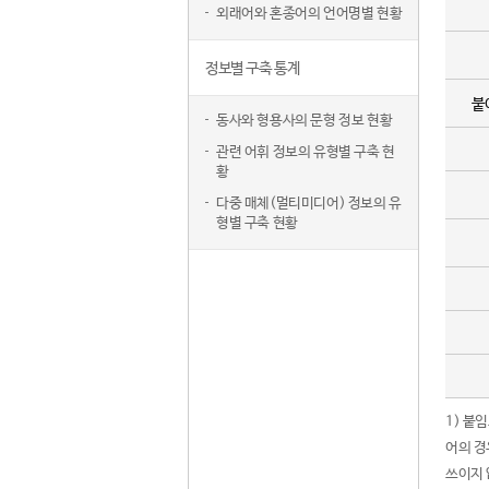
외래어와 혼종어의 언어명별 현황
정보별 구축 통계
붙
동사와 형용사의 문형 정보 현황
관련 어휘 정보의 유형별 구축 현
황
다중 매체(멀티미디어) 정보의 유
형별 구축 현황
1) 붙
어의 경
쓰이지 