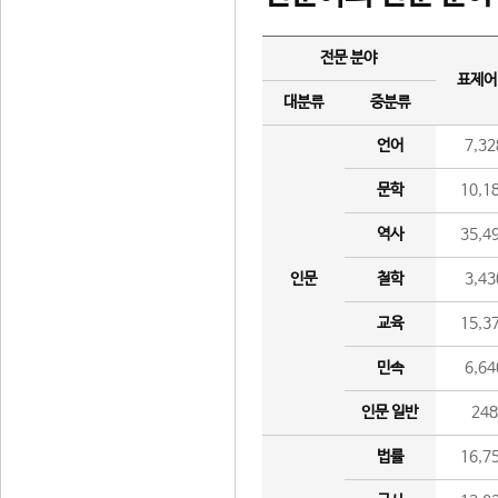
전문 분야
표제어
대분류
중분류
언어
7,32
문학
10,1
역사
35,4
인문
철학
3,43
교육
15,3
민속
6,64
인문 일반
24
법률
16,7