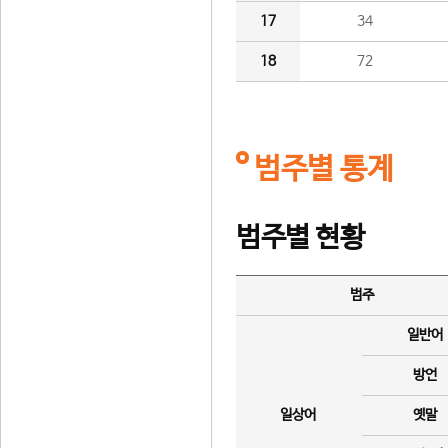
17
34
18
72
범주별 통계
범주별 현황
범주
일반어
방언
일상어
옛말