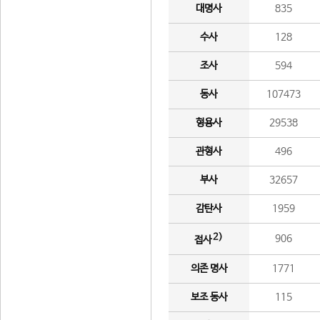
대명사
835
수사
128
조사
594
동사
107473
형용사
29538
관형사
496
부사
32657
감탄사
1959
2)
906
접사
의존 명사
1771
보조 동사
115