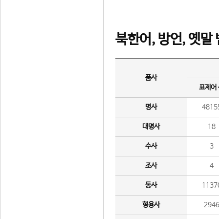
북한어, 방언, 옛말
품사
표제어
명사
4815
대명사
18
수사
3
조사
4
동사
1137
형용사
294