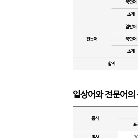
북한어
소계
일반어
전문어
북한어
소계
합계
일상어와 전문어의 
품사
표
명사
3