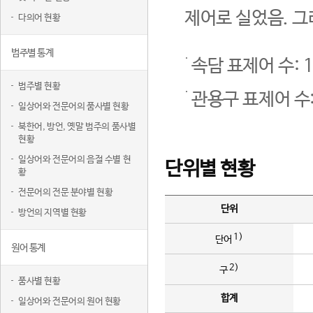
제어로 실었음. 그
다의어 현황
범주별 통계
속담 표제어 수: 1
범주별 현황
관용구 표제어 수:
일상어와 전문어의 품사별 현황
북한어, 방언, 옛말 범주의 품사별
현황
일상어와 전문어의 음절 수별 현
단위별 현황
황
전문어의 전문 분야별 현황
단위
방언의 지역별 현황
1)
단어
원어 통계
2)
구
품사별 현황
합계
일상어와 전문어의 원어 현황