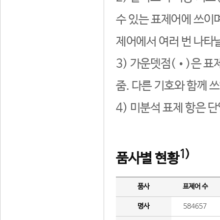
수 있는 표제어에 쓰이며
제어에서 여러 번 나타날
3) 가운뎃점(•)은 표
줌. 다른 기호와 함께 쓰
4) 미분석 표제 항은 
1)
품사별 현황
품사
표제어 수
명사
584657