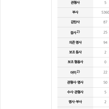
관형사
5
부사
536
감탄사
87
2)
25
접사
의존 명사
94
보조 동사
2
보조 형용사
0
2)
22
어미
관형사·명사
50
수사·관형사
5
명사·부사
2