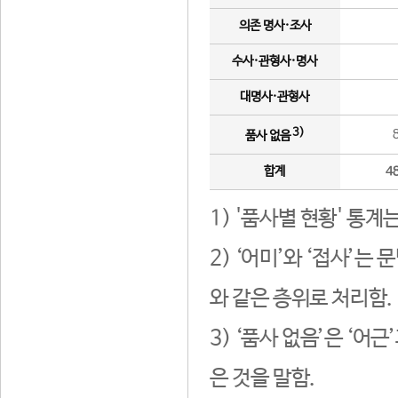
의존 명사·조사
수사·관형사·명사
대명사·관형사
3)
품사 없음
합계
4
1) '품사별 현황' 통계
2) ‘어미’와 ‘접사’
와 같은 층위로 처리함.
3) ‘품사 없음’은 ‘어
은 것을 말함.