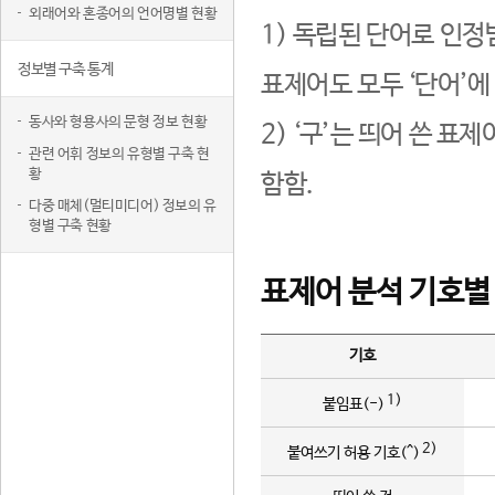
외래어와 혼종어의 언어명별 현황
1) 독립된 단어로 인정
정보별 구축 통계
표제어도 모두 ‘단어’에
동사와 형용사의 문형 정보 현황
2) ‘구’는 띄어 쓴 표
관련 어휘 정보의 유형별 구축 현
황
함함.
다중 매체(멀티미디어) 정보의 유
형별 구축 현황
표제어 분석 기호별
기호
1)
붙임표(-)
2)
붙여쓰기 허용 기호(^)