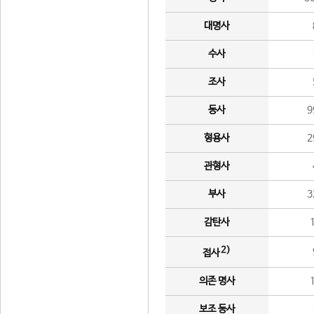
대명사
수사
조사
동사
9
형용사
2
관형사
부사
3
감탄사
2)
접사
의존 명사
보조 동사