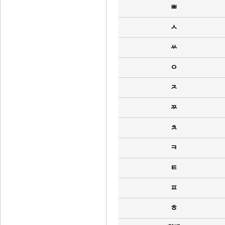
ㅃ
ㅅ
ㅆ
ㅇ
ㅈ
ㅉ
ㅊ
ㅋ
ㅌ
ㅍ
ㅎ