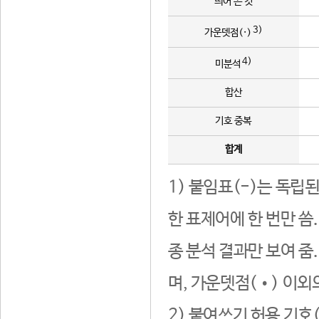
띄어 쓴 것
3)
가운뎃점(·)
4)
미분석
합산
기호 중복
합계
1) 붙임표(-)는 독립
한 표제어에 한 번만 씀
종 분석 결과만 보여 줌
며, 가운뎃점(•) 이외
2) 붙여쓰기 허용 기호