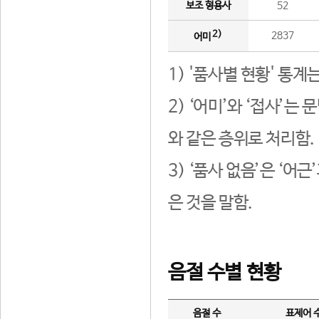
보조 형용사
52
2)
2837
어미
1) '품사별 현황' 통계
2) ‘어미’와 ‘접사’
와 같은 층위로 처리함.
3) ‘품사 없음’은 ‘어
은 것을 말함.
음절 수별 현황
음절 수
표제어 