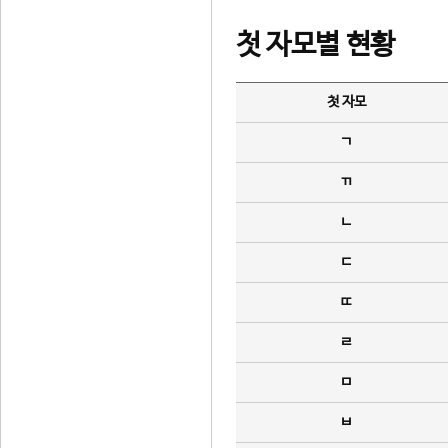
첫 자모별 현황
첫 자모
ㄱ
ㄲ
ㄴ
ㄷ
ㄸ
ㄹ
ㅁ
ㅂ