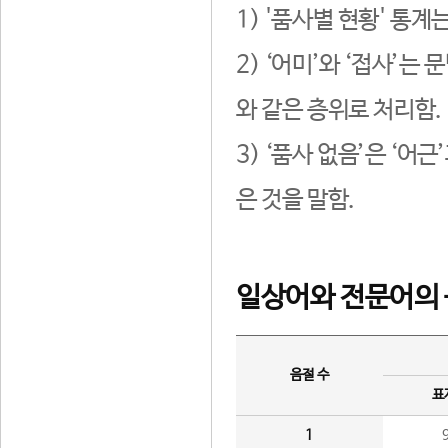
1) '품사별 현황' 통계
2) ‘어미’와 ‘접사’
와 같은 층위로 처리함.
3) ‘품사 없음’은 ‘어
은 것을 말함.
일상어와 전문어의 
음절 수
표
1