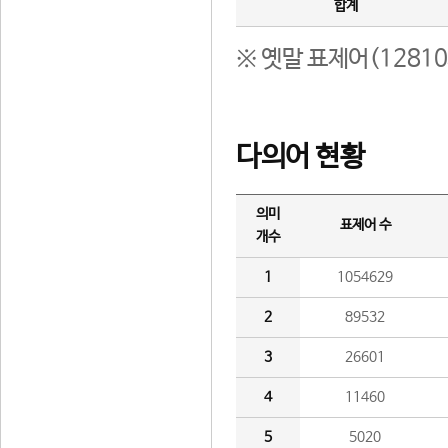
합계
※ 옛말 표제어(1281
다의어 현황
의미
표제어 수
개수
1
1054629
2
89532
3
26601
4
11460
5
5020