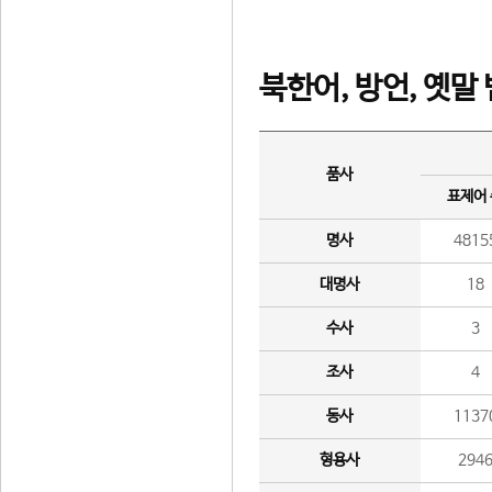
북한어, 방언, 옛말
품사
표제어
명사
4815
대명사
18
수사
3
조사
4
동사
1137
형용사
294