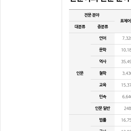
전문 분야
표제어
대분류
중분류
언어
7,32
문학
10,1
역사
35,4
인문
철학
3,43
교육
15,3
민속
6,64
인문 일반
24
법률
16,7