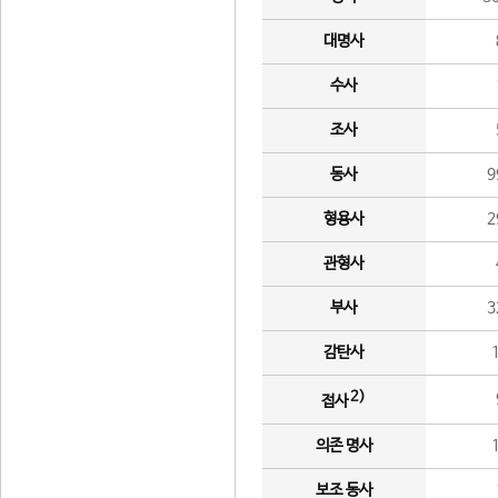
대명사
수사
조사
동사
9
형용사
2
관형사
부사
3
감탄사
2)
접사
의존 명사
보조 동사