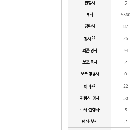
관형사
5
부사
536
감탄사
87
2)
25
접사
의존 명사
94
보조 동사
2
보조 형용사
0
2)
22
어미
관형사·명사
50
수사·관형사
5
명사·부사
2