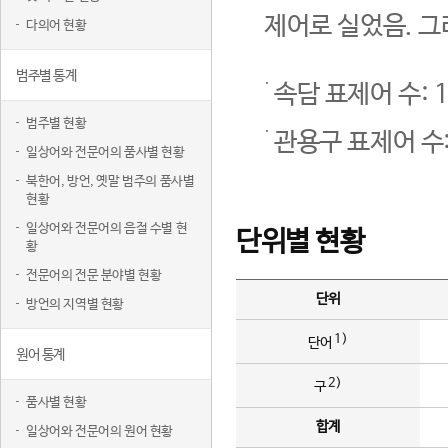
제어로 실었음. 그
다의어 현황
범주별 통계
속담 표제어 수: 1
범주별 현황
관용구 표제어 수:
일상어와 전문어의 품사별 현황
북한어, 방언, 옛말 범주의 품사별
현황
일상어와 전문어의 음절 수별 현
단위별 현황
황
전문어의 전문 분야별 현황
단위
방언의 지역별 현황
1)
단어
원어 통계
2)
구
품사별 현황
합계
일상어와 전문어의 원어 현황