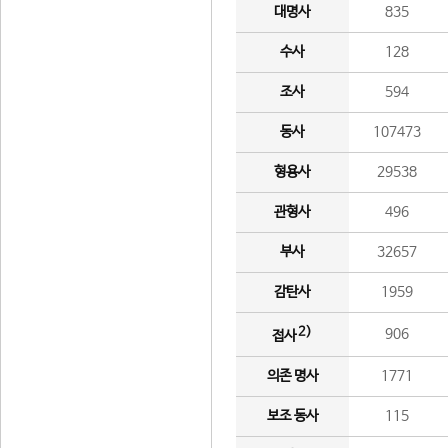
대명사
835
수사
128
조사
594
동사
107473
형용사
29538
관형사
496
부사
32657
감탄사
1959
2)
906
접사
의존 명사
1771
보조 동사
115