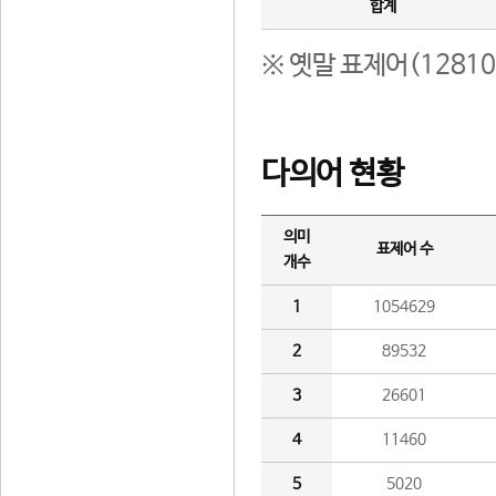
합계
※ 옛말 표제어(1281
다의어 현황
의미
표제어 수
개수
1
1054629
2
89532
3
26601
4
11460
5
5020