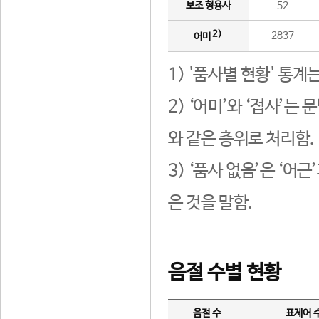
보조 형용사
52
2)
2837
어미
1) '품사별 현황' 통계
2) ‘어미’와 ‘접사’
와 같은 층위로 처리함.
3) ‘품사 없음’은 ‘어
은 것을 말함.
음절 수별 현황
음절 수
표제어 