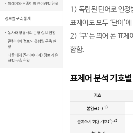
외래어와 혼종어의 언어명별 현황
1) 독립된 단어로 인정
정보별 구축 통계
표제어도 모두 ‘단어’에
동사와 형용사의 문형 정보 현황
2) ‘구’는 띄어 쓴 표
관련 어휘 정보의 유형별 구축 현
황
함함.
다중 매체(멀티미디어) 정보의 유
형별 구축 현황
표제어 분석 기호별
기호
1)
붙임표(-)
2)
붙여쓰기 허용 기호(^)