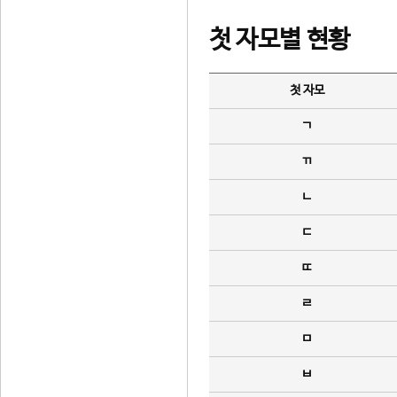
첫 자모별 현황
첫 자모
ㄱ
ㄲ
ㄴ
ㄷ
ㄸ
ㄹ
ㅁ
ㅂ