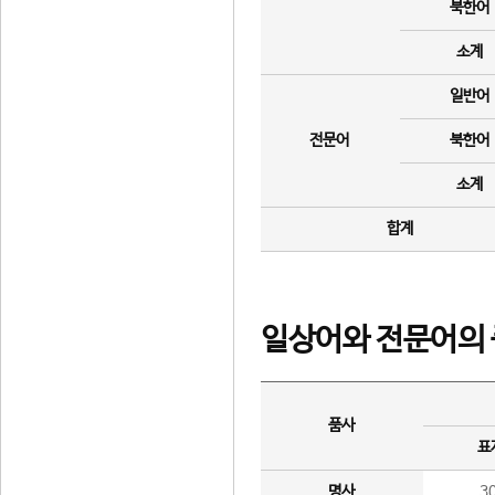
북한어
소계
일반어
전문어
북한어
소계
합계
일상어와 전문어의 
품사
표
명사
3