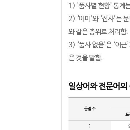
1) '품사별 현황' 통계
2) ‘어미’와 ‘접사’
와 같은 층위로 처리함.
3) ‘품사 없음’은 ‘어
은 것을 말함.
일상어와 전문어의 
음절 수
표
1