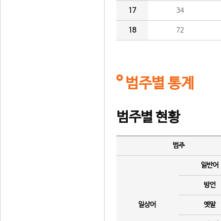
17
34
18
72
범주별 통계
범주별 현황
범주
일반어
방언
일상어
옛말