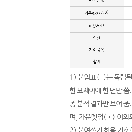
띄어 쓴 것
3)
가운뎃점(·)
4)
미분석
합산
기호 중복
합계
1) 붙임표(-)는 독립
한 표제어에 한 번만 씀
종 분석 결과만 보여 줌
며, 가운뎃점(•) 이외
2) 붙여쓰기 허용 기호