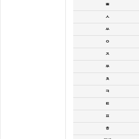
ㅃ
ㅅ
ㅆ
ㅇ
ㅈ
ㅉ
ㅊ
ㅋ
ㅌ
ㅍ
ㅎ