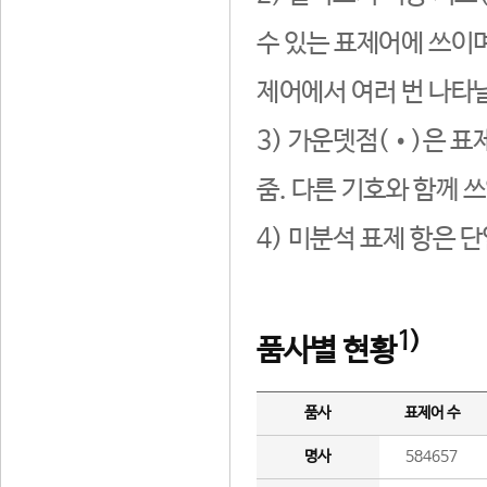
수 있는 표제어에 쓰이며
제어에서 여러 번 나타날
3) 가운뎃점(•)은 표
줌. 다른 기호와 함께 쓰
4) 미분석 표제 항은 
1)
품사별 현황
품사
표제어 수
명사
584657