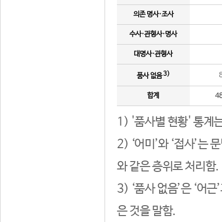
의존 명사·조사
수사·관형사·명사
대명사·관형사
3)
품사 없음
합계
4
1) '품사별 현황' 통계
2) ‘어미’와 ‘접사’
와 같은 층위로 처리함.
3) ‘품사 없음’은 ‘어
은 것을 말함.