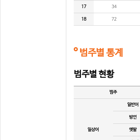
17
34
18
72
범주별 통계
범주별 현황
범주
일반어
방언
일상어
옛말