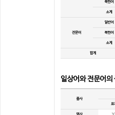
북한어
소계
일반어
전문어
북한어
소계
합계
일상어와 전문어의 
품사
표
명사
3