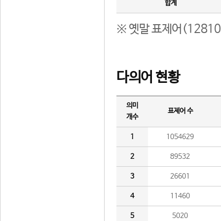
합계
※ 옛말 표제어(1281
다의어 현황
의미
표제어 수
개수
1
1054629
2
89532
3
26601
4
11460
5
5020