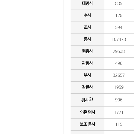
대명사
835
수사
128
조사
594
동사
107473
형용사
29538
관형사
496
부사
32657
감탄사
1959
2)
906
접사
의존 명사
1771
보조 동사
115