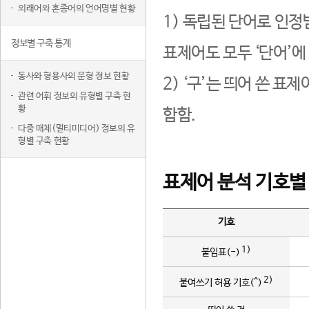
외래어와 혼종어의 언어명별 현황
1) 독립된 단어로 인정
정보별 구축 통계
표제어도 모두 ‘단어’에
동사와 형용사의 문형 정보 현황
2) ‘구’는 띄어 쓴 표
관련 어휘 정보의 유형별 구축 현
황
함함.
다중 매체(멀티미디어) 정보의 유
형별 구축 현황
표제어 분석 기호별
기호
1)
붙임표(-)
2)
붙여쓰기 허용 기호(^)