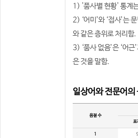
1) '품사별 현황' 통계
2) ‘어미’와 ‘접사’
와 같은 층위로 처리함.
3) ‘품사 없음’은 ‘어
은 것을 말함.
일상어와 전문어의 
음절 수
표
1