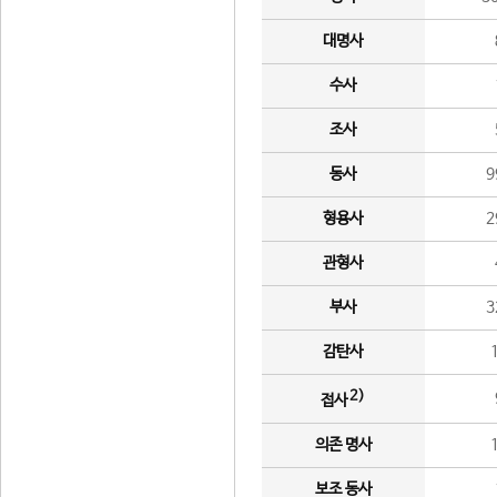
대명사
수사
조사
동사
9
형용사
2
관형사
부사
3
감탄사
2)
접사
의존 명사
보조 동사