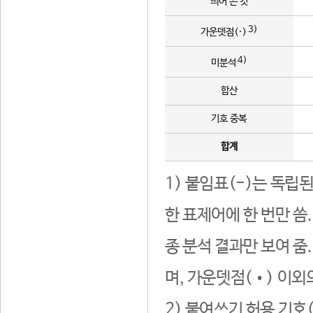
띄어 쓴 것
3)
가운뎃점(·)
4)
미분석
합산
기호 중복
합계
1) 붙임표(-)는 독립
한 표제어에 한 번만 씀
종 분석 결과만 보여 줌
며, 가운뎃점(•) 이외
2) 붙여쓰기 허용 기호