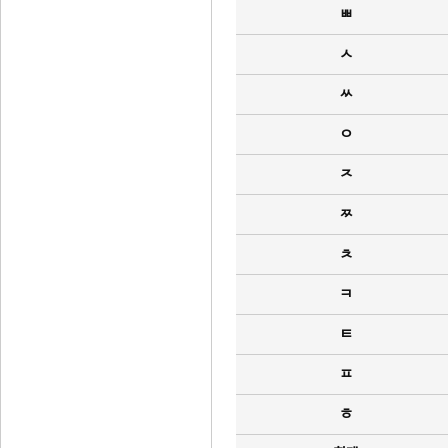
ㅃ
ㅅ
ㅆ
ㅇ
ㅈ
ㅉ
ㅊ
ㅋ
ㅌ
ㅍ
ㅎ