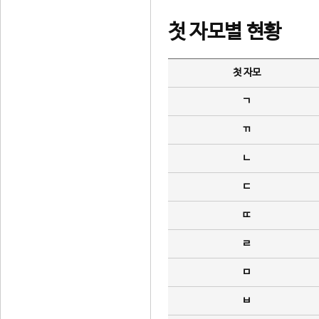
첫 자모별 현황
첫 자모
ㄱ
ㄲ
ㄴ
ㄷ
ㄸ
ㄹ
ㅁ
ㅂ