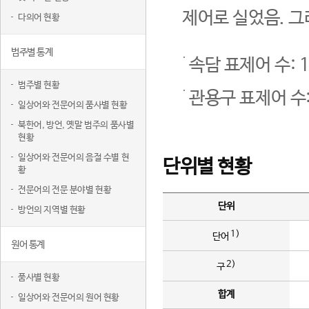
제어로 실었음. 그
다의어 현황
범주별 통계
속담 표제어 수: 1
범주별 현황
관용구 표제어 수:
일상어와 전문어의 품사별 현황
북한어, 방언, 옛말 범주의 품사별
현황
일상어와 전문어의 음절 수별 현
단위별 현황
황
전문어의 전문 분야별 현황
단위
방언의 지역별 현황
1)
단어
원어 통계
2)
구
품사별 현황
합계
일상어와 전문어의 원어 현황