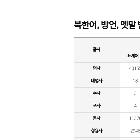
북한어, 방언, 옛말
품사
표제어
명사
4815
대명사
18
수사
3
조사
4
동사
1137
형용사
294