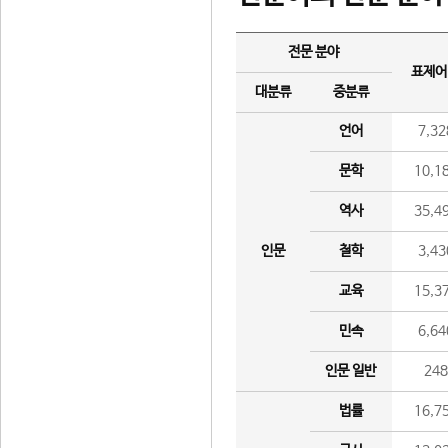
전문 분야
표제어
대분류
중분류
언어
7,32
문학
10,1
역사
35,4
인문
철학
3,43
교육
15,3
민속
6,64
인문 일반
24
법률
16,7