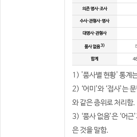
의존 명사·조사
수사·관형사·명사
대명사·관형사
3)
품사 없음
합계
4
1) '품사별 현황' 통계
2) ‘어미’와 ‘접사’
와 같은 층위로 처리함.
3) ‘품사 없음’은 ‘어
은 것을 말함.