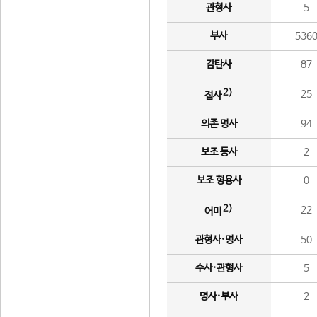
관형사
5
부사
536
감탄사
87
2)
25
접사
의존 명사
94
보조 동사
2
보조 형용사
0
2)
22
어미
관형사·명사
50
수사·관형사
5
명사·부사
2