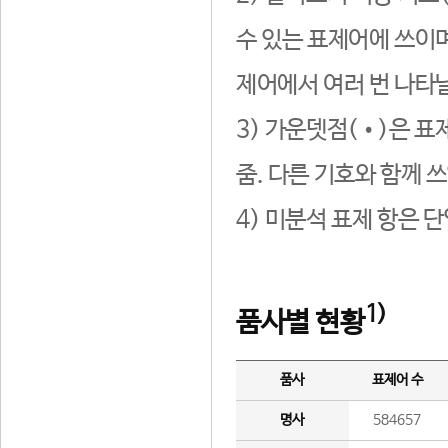
수 있는 표제어에 쓰이며
제어에서 여러 번 나타날
3) 가운뎃점(•)은 표
줌. 다른 기호와 함께 쓰
4) 미분석 표제 항은 
1)
품사별 현황
품사
표제어 수
명사
584657