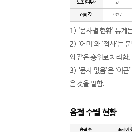
보조 형용사
52
2)
2837
어미
1) '품사별 현황' 통계
2) ‘어미’와 ‘접사’
와 같은 층위로 처리함.
3) ‘품사 없음’은 ‘어
은 것을 말함.
음절 수별 현황
음절 수
표제어 