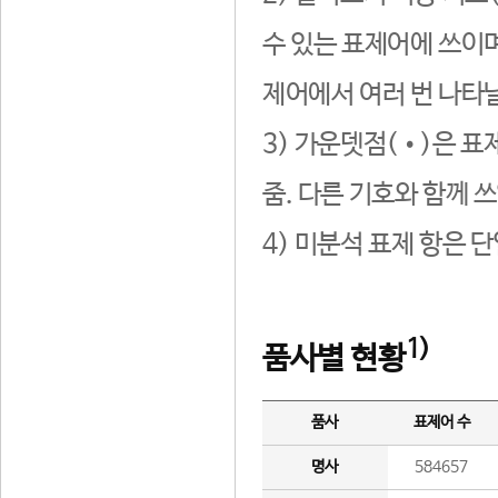
수 있는 표제어에 쓰이며
제어에서 여러 번 나타날
3) 가운뎃점(•)은 표
줌. 다른 기호와 함께 쓰
4) 미분석 표제 항은 
1)
품사별 현황
품사
표제어 수
명사
584657