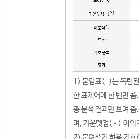
띄어 쓴 것
3)
가운뎃점(·)
4)
미분석
합산
기호 중복
합계
1) 붙임표(-)는 독립
한 표제어에 한 번만 씀
종 분석 결과만 보여 줌
며, 가운뎃점(•) 이외
2) 붙여쓰기 허용 기호