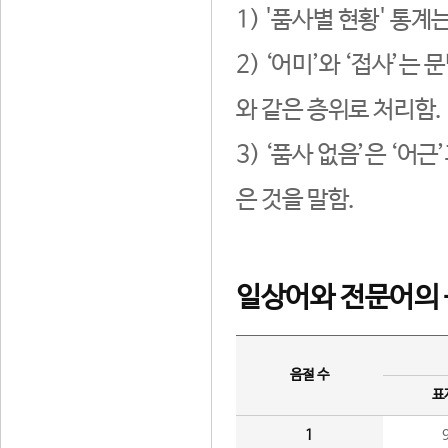
1) '품사별 현황' 통계
2) ‘어미’와 ‘접사’
와 같은 층위로 처리함.
3) ‘품사 없음’은 ‘어
은 것을 말함.
일상어와 전문어의 
음절 수
표
1