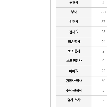
관형사
5
부사
536
감탄사
87
2)
25
접사
의존 명사
94
보조 동사
2
보조 형용사
0
2)
22
어미
관형사·명사
50
수사·관형사
5
명사·부사
2