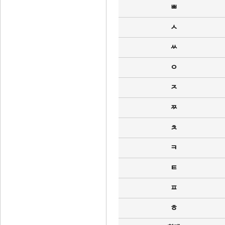
ㅃ
ㅅ
ㅆ
ㅇ
ㅈ
ㅉ
ㅊ
ㅋ
ㅌ
ㅍ
ㅎ