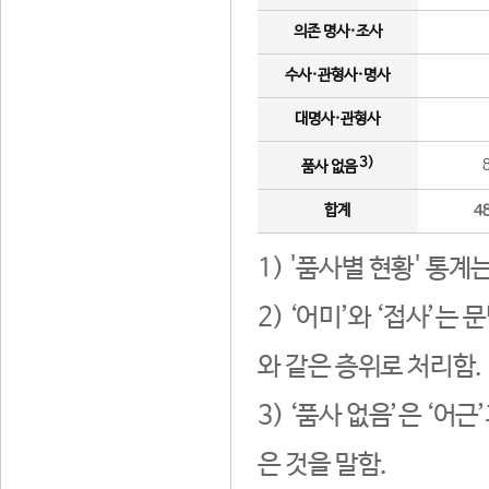
의존 명사·조사
수사·관형사·명사
대명사·관형사
3)
품사 없음
합계
4
1) '품사별 현황' 통계
2) ‘어미’와 ‘접사’
와 같은 층위로 처리함.
3) ‘품사 없음’은 ‘어
은 것을 말함.