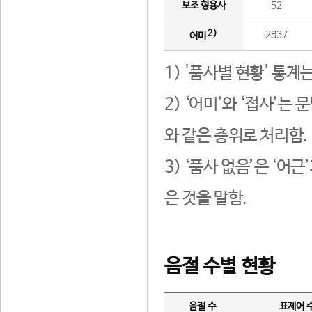
보조 형용사
52
2)
2837
어미
1) '품사별 현황' 통계
2) ‘어미’와 ‘접사’
와 같은 층위로 처리함.
3) ‘품사 없음’은 ‘어
은 것을 말함.
음절 수별 현황
음절 수
표제어 