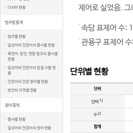
제어로 실었음. 그
다의어 현황
범주별 통계
속담 표제어 수: 1
범주별 현황
관용구 표제어 수:
일상어와 전문어의 품사별 현황
북한어, 방언, 옛말 범주의 품사별
현황
일상어와 전문어의 음절 수별 현
단위별 현황
황
전문어의 전문 분야별 현황
단위
방언의 지역별 현황
1)
단어
원어 통계
2)
구
품사별 현황
합계
일상어와 전문어의 원어 현황