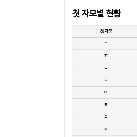
첫 자모별 현황
첫 자모
ㄱ
ㄲ
ㄴ
ㄷ
ㄸ
ㄹ
ㅁ
ㅂ