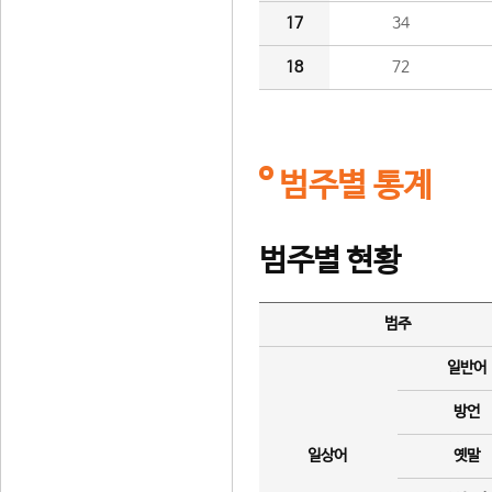
17
34
18
72
범주별 통계
범주별 현황
범주
일반어
방언
일상어
옛말