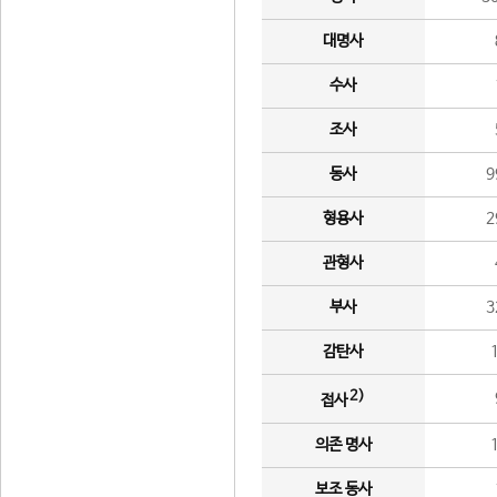
대명사
수사
조사
동사
9
형용사
2
관형사
부사
3
감탄사
2)
접사
의존 명사
보조 동사