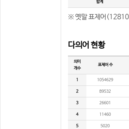
합계
※ 옛말 표제어(1281
다의어 현황
의미
표제어 수
개수
1
1054629
2
89532
3
26601
4
11460
5
5020