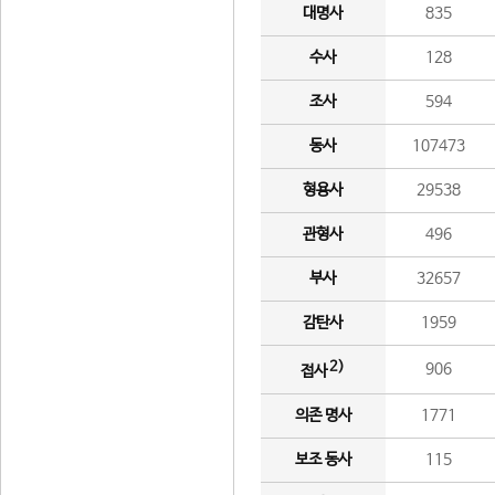
대명사
835
수사
128
조사
594
동사
107473
형용사
29538
관형사
496
부사
32657
감탄사
1959
2)
906
접사
의존 명사
1771
보조 동사
115