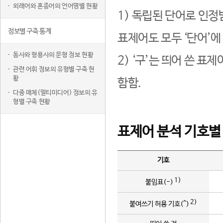
외래어와 혼종어의 언어명별 현황
1) 독립된 단어로 인정
정보별 구축 통계
표제어도 모두 ‘단어’에
동사와 형용사의 문형 정보 현황
2) ‘구’는 띄어 쓴 표
관련 어휘 정보의 유형별 구축 현
황
함함.
다중 매체(멀티미디어) 정보의 유
형별 구축 현황
표제어 분석 기호별
기호
1)
붙임표(-)
2)
붙여쓰기 허용 기호(^)