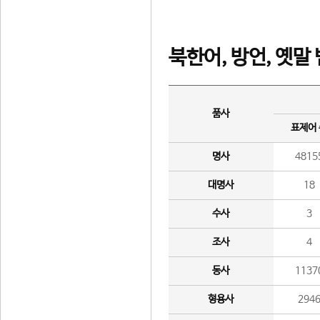
북한어, 방언, 옛말
품사
표제어
명사
4815
대명사
18
수사
3
조사
4
동사
1137
형용사
294