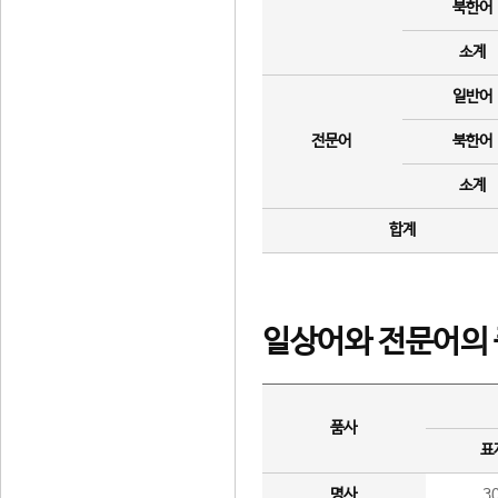
북한어
소계
일반어
전문어
북한어
소계
합계
일상어와 전문어의 
품사
표
명사
3