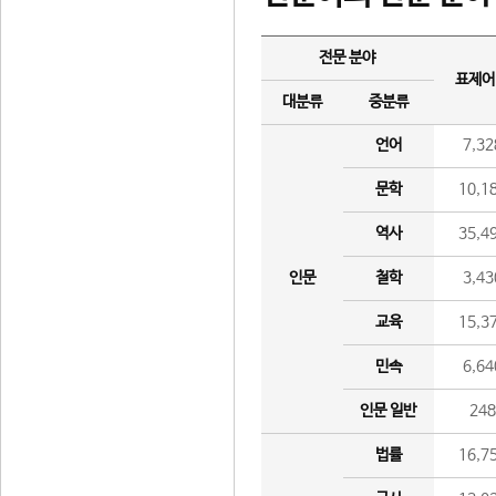
전문 분야
표제어
대분류
중분류
언어
7,32
문학
10,1
역사
35,4
인문
철학
3,43
교육
15,3
민속
6,64
인문 일반
24
법률
16,7