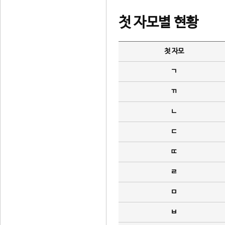
첫 자모별 현황
첫 자모
ㄱ
ㄲ
ㄴ
ㄷ
ㄸ
ㄹ
ㅁ
ㅂ