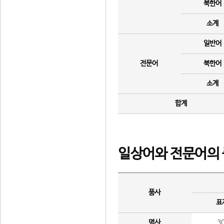
북한어
소계
일반어
전문어
북한어
소계
합계
일상어와 전문어의 
품사
표
명사
3