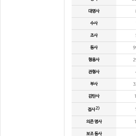
대명사
수사
조사
동사
9
형용사
2
관형사
부사
3
감탄사
2)
접사
의존 명사
보조 동사