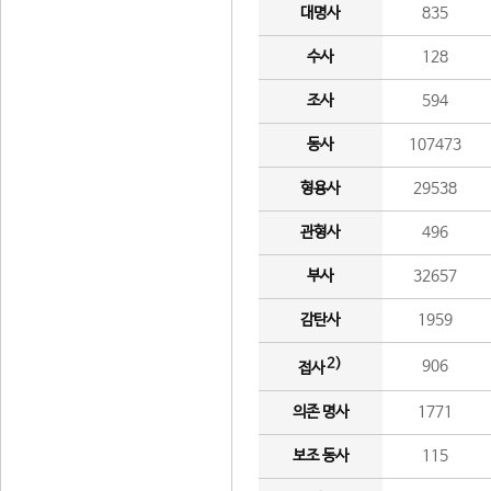
대명사
835
수사
128
조사
594
동사
107473
형용사
29538
관형사
496
부사
32657
감탄사
1959
2)
906
접사
의존 명사
1771
보조 동사
115