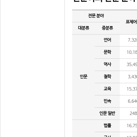
전문 분야
표제어
대분류
중분류
언어
7,32
문학
10,1
역사
35,4
인문
철학
3,43
교육
15,3
민속
6,64
인문 일반
24
법률
16,7