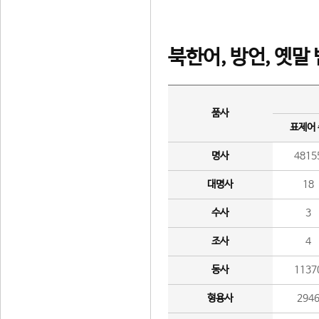
북한어, 방언, 옛말
품사
표제어
명사
4815
대명사
18
수사
3
조사
4
동사
1137
형용사
294