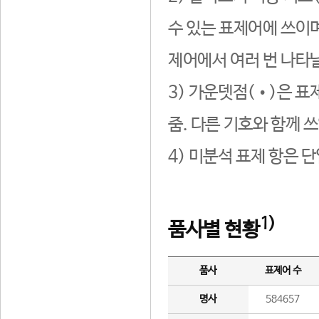
수 있는 표제어에 쓰이며
제어에서 여러 번 나타날
3) 가운뎃점(•)은 표
줌. 다른 기호와 함께 쓰
4) 미분석 표제 항은 
1)
품사별 현황
품사
표제어 수
명사
584657