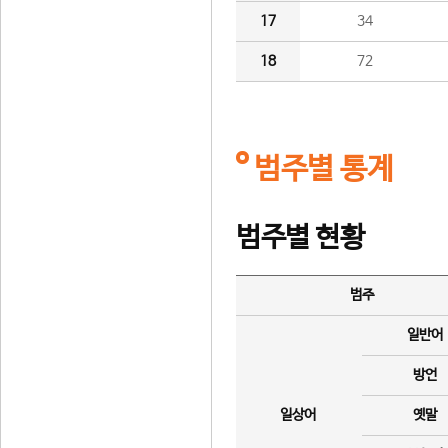
17
34
18
72
범주별 통계
범주별 현황
범주
일반어
방언
일상어
옛말