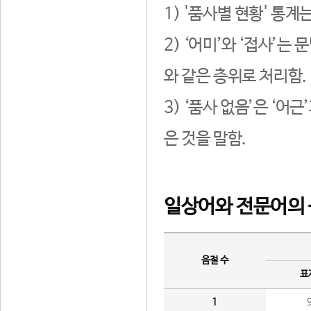
1) '품사별 현황' 통계
2) ‘어미’와 ‘접사’
와 같은 층위로 처리함.
3) ‘품사 없음’은 ‘어
은 것을 말함.
일상어와 전문어의 
음절 수
표
1