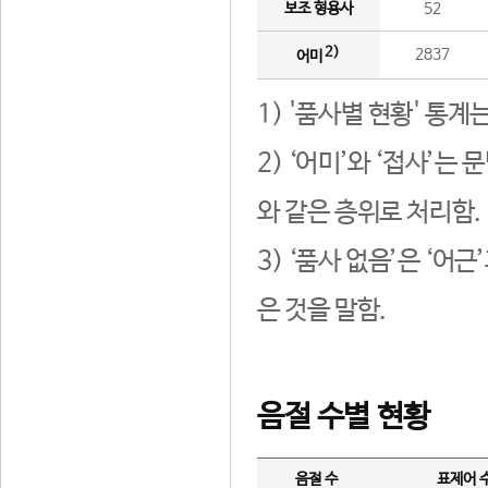
보조 형용사
52
2)
2837
어미
1) '품사별 현황' 통계
2) ‘어미’와 ‘접사’
와 같은 층위로 처리함.
3) ‘품사 없음’은 ‘어
은 것을 말함.
음절 수별 현황
음절 수
표제어 