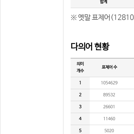
합계
※ 옛말 표제어(1281
다의어 현황
의미
표제어 수
개수
1
1054629
2
89532
3
26601
4
11460
5
5020