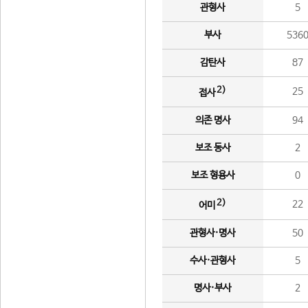
관형사
5
부사
536
감탄사
87
2)
25
접사
의존 명사
94
보조 동사
2
보조 형용사
0
2)
22
어미
관형사·명사
50
수사·관형사
5
명사·부사
2