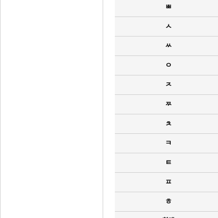
ㅃ
ㅅ
ㅆ
ㅇ
ㅈ
ㅉ
ㅊ
ㅋ
ㅌ
ㅍ
ㅎ