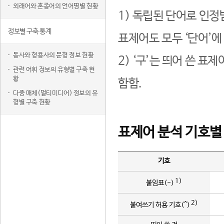
외래어와 혼종어의 언어명별 현황
1) 독립된 단어로 인정
정보별 구축 통계
표제어도 모두 ‘단어’에
동사와 형용사의 문형 정보 현황
2) ‘구’는 띄어 쓴 표
관련 어휘 정보의 유형별 구축 현
황
함함.
다중 매체(멀티미디어) 정보의 유
형별 구축 현황
표제어 분석 기호별
기호
1)
붙임표(-)
2)
붙여쓰기 허용 기호(^)