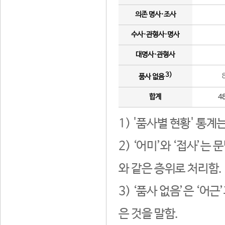
의존 명사·조사
수사·관형사·명사
대명사·관형사
3)
품사 없음
합계
4
1) '품사별 현황' 통계
2) ‘어미’와 ‘접사’
와 같은 층위로 처리함.
3) ‘품사 없음’은 ‘어
은 것을 말함.