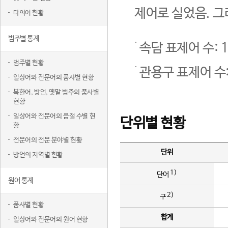
제어로 실었음. 그
다의어 현황
범주별 통계
속담 표제어 수: 1
범주별 현황
관용구 표제어 수:
일상어와 전문어의 품사별 현황
북한어, 방언, 옛말 범주의 품사별
현황
일상어와 전문어의 음절 수별 현
단위별 현황
황
전문어의 전문 분야별 현황
단위
방언의 지역별 현황
1)
단어
원어 통계
2)
구
품사별 현황
합계
일상어와 전문어의 원어 현황