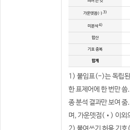
띄어 쓴 것
3)
가운뎃점(·)
4)
미분석
합산
기호 중복
합계
1) 붙임표(-)는 독립
한 표제어에 한 번만 씀
종 분석 결과만 보여 줌
며, 가운뎃점(•) 이외
2) 붙여쓰기 허용 기호