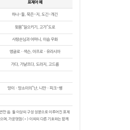
표제어 예
하나-둘, 묵은-지, 도긴-개긴
윗몸^일으키기, 고가^도로
사랑손님과 어머니, 이솝 우화
앵글로ㆍ색슨, 아프로ㆍ유라시아
가다, 가냘프다, 도라지, 고드름
망이ㆍ망소이의^난, 니만ㆍ피크-병
 번만 씀. 둘 이상의 구성 성분으로 이루어진 표제
않으며, 가운뎃점(•) 이외의 다른 기호와는 함께