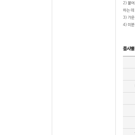
2) 붙
하는 데
3) 가
4) 미
품사별