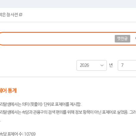
작은 창 사전
옛한글
2026
7
년
제어 통계
리말샘에서는 의미(뜻풀이) 단위로 표제어를 제시함.
리말샘에서는 속담과 관용구의 검색 편의를 위해 정보 항목이 아닌 표제어로 실었음. 그러
.
속담 표제어 수: 10769