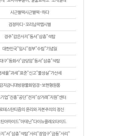
날개-꼬마하루살이, 털줄뾰족코-조개벌레
시근벌떡시근벌떡-하다
검정마디-꼬리납작맵시벌
경주^감은사지^동서^삼층^석탑
대한민국^임시^정부^수립^기념일
대구^동화사^금당암^동서^삼층^석탑
영세율^과세^표준^신고^불성실^가산세
감지금니대방광불화엄경-보현행원품
기업^진흥^공단^전자^상거래^지원^센터
로테스탄티즘의 윤리와 자본주의의 정신
코틴아마이드^아데닌^다이뉴클레오타이드
지^서^삼층^석탑^사리^장엄구^금동^사리^