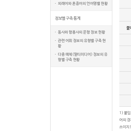
외래어와 혼종어의 언어명별 현황
정보별 구축 통계
붙
동사와 형용사의 문형 정보 현황
관련 어휘 정보의 유형별 구축 현
황
다중 매체(멀티미디어) 정보의 유
형별 구축 현황
1) 붙
어의 경
쓰이지 