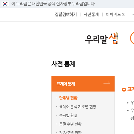
이 누리집은 대한민국 공식 전자정부 누리집입니다.
집필 참여하기
사전 통계
어휘 지도
사전 통계
표제어 통계
표
단위별 현황
우
표제어 분석 기호별 현황
우
품사별 현황
됨
음절 수별 현황
첫 자모별 현황