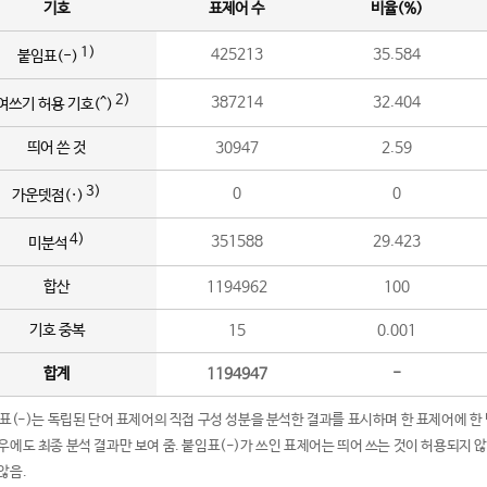
기호
표제어 수
비율(%)
1)
425213
35.584
붙임표(-)
2)
387214
32.404
여쓰기 허용 기호(^)
띄어 쓴 것
30947
2.59
3)
0
0
가운뎃점(·)
4)
351588
29.423
미분석
합산
1194962
100
기호 중복
15
0.001
합계
1194947
-
임표(-)는 독립된 단어 표제어의 직접 구성 성분을 분석한 결과를 표시하며 한 표제어에 한
우에도 최종 분석 결과만 보여 줌. 붙임표(-)가 쓰인 표제어는 띄어 쓰는 것이 허용되지 
않음.