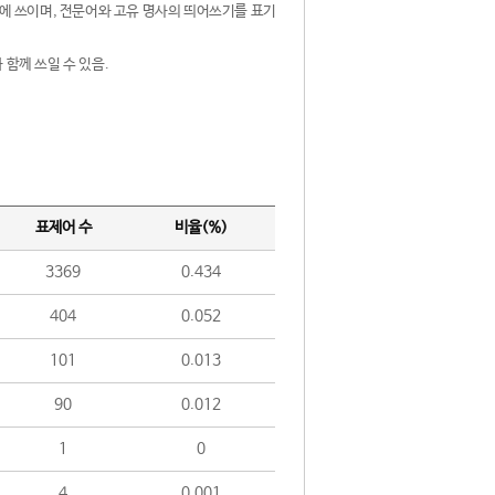
제어에 쓰이며, 전문어와 고유 명사의 띄어쓰기를 표기
 함께 쓰일 수 있음.
표제어 수
비율(%)
3369
0.434
404
0.052
101
0.013
90
0.012
1
0
4
0.001