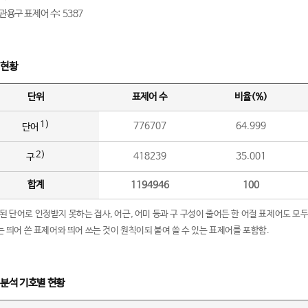
관용구 표제어 수: 5387
 현황
단위
표제어 수
비율(%)
1)
776707
64.999
단어
2)
418239
35.001
구
합계
1194946
100
립된 단어로 인정받지 못하는 접사, 어근, 어미 등과 구 구성이 줄어든 한 어절 표제어도 모두
구’는 띄어 쓴 표제어와 띄어 쓰는 것이 원칙이되 붙여 쓸 수 있는 표제어를 포함함.
 분석 기호별 현황