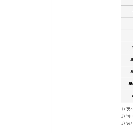
보
1) '
2) ‘
3) ‘