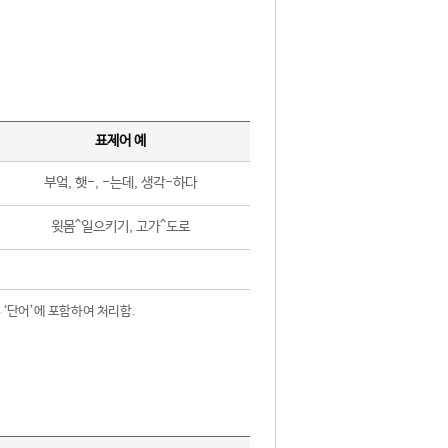
표제어 예
부엌, 햇-, -는데, 생각-하다
윗몸^일으키기, 고가^도로
 ‘단어’에 포함하여 처리함.