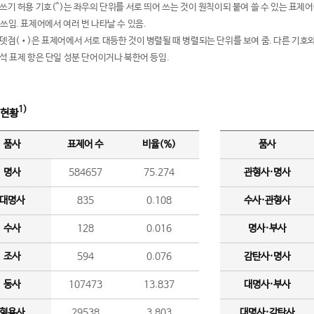
여쓰기 허용 기호(^)는 좌우의 단위를 서로 띄어 쓰는 것이 원칙이되 붙여 쓸 수 있는 표
 쓰임. 표제어에서 여러 번 나타날 수 있음.
운뎃점(•)은 표제어에서 서로 대등한 것이 병렬될 때 병렬되는 단위를 보여 줌. 다른 기호와
분석 표제 항은 단일 성분 단어이거나 북한어 등임.
1)
 현황
품사
표제어 수
비율(%)
품사
명사
584657
75.274
관형사·명사
대명사
835
0.108
수사·관형사
수사
128
0.016
명사·부사
조사
594
0.076
감탄사·명사
동사
107473
13.837
대명사·부사
형용사
29538
3.803
대명사·감탄사