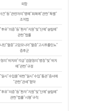
외함
사건^등^관련자의^명예^회복에^관한^특별^
조치법
^후유^의증^등^환자^지원^및^단체^설립에^
관한^법률
니틴^혈증^고암모니아^혈증^고시투룰린뇨^
증후군
청의^위치와^각급^검찰청의^명칭^및^위치
에^관한^규정
^일시^수입을^위한^일시^수입^통관^증서에
^관한^관세^협약
^후유^의증^등^환자^지원^및^단체^설립에^
관한^법률^시행^규칙