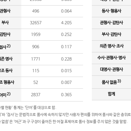
관형사
496
0.064
동사·형용사
부사
32657
4.205
관형사·감탄사
감탄사
1959
0.252
부사·감탄사
의존 명사·조사
2)
906
0.117
접사
수사·관형사·명사
의존 명사
1771
0.228
대명사·관형사
보조 동사
115
0.015
3)
조 형용사
52
0.007
품사 없음
합계
2)
2837
0.365
어미
품사별 현황' 통계는 '단어'를 대상으로 함.
어미’와 ‘접사’는 문법적으로 품사에 속하지 않지만 사용자 편의를 위하여 품사와 같은 층위로
품사 없음’은 ‘어근’과 구 구성이 줄어든 한 어절 표제어로 품사 정보를 주지 않은 것을 말함.