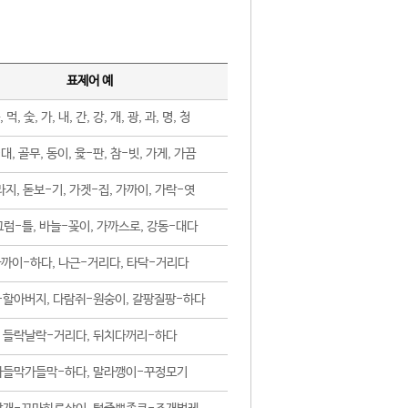
표제어 예
, 먹, 숯, 가, 내, 간, 강, 개, 광, 과, 명, 청
대, 골무, 동이, 윷-판, 참-빗, 가게, 가끔
지, 돋보-기, 가겟-집, 가까이, 가락-엿
럼-틀, 바늘-꽂이, 가까스로, 강동-대다
까이-하다, 나근-거리다, 타닥-거리다
-할아버지, 다람쥐-원숭이, 갈팡질팡-하다
들락날락-거리다, 뒤치다꺼리-하다
가들막가들막-하다, 말라깽이-꾸정모기