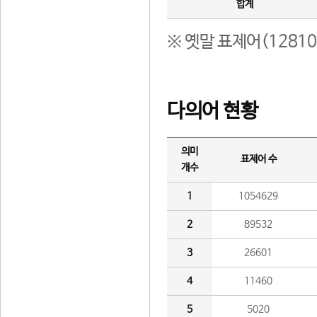
합계
※ 옛말 표제어(1281
다의어 현황
의미
표제어 수
개수
1
1054629
2
89532
3
26601
4
11460
5
5020