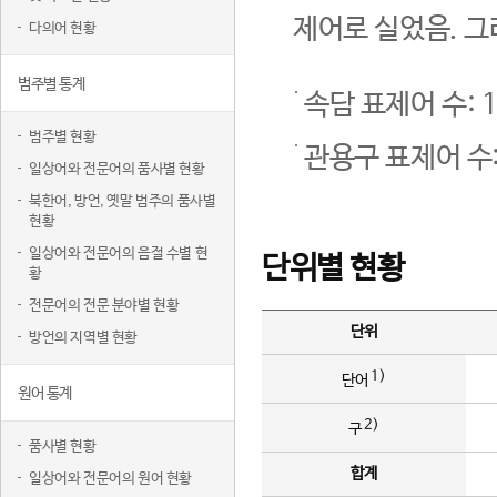
제어로 실었음. 그
다의어 현황
범주별 통계
속담 표제어 수: 1
범주별 현황
관용구 표제어 수:
일상어와 전문어의 품사별 현황
북한어, 방언, 옛말 범주의 품사별
현황
일상어와 전문어의 음절 수별 현
단위별 현황
황
전문어의 전문 분야별 현황
단위
방언의 지역별 현황
1)
단어
원어 통계
2)
구
품사별 현황
합계
일상어와 전문어의 원어 현황