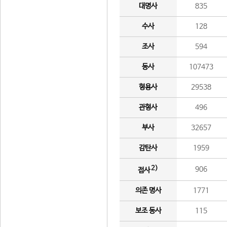
대명사
835
수사
128
조사
594
동사
107473
형용사
29538
관형사
496
부사
32657
감탄사
1959
2)
906
접사
의존 명사
1771
보조 동사
115