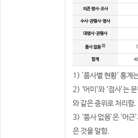
의존 명사·조사
수사·관형사·명사
대명사·관형사
3)
품사 없음
합계
4
1) '품사별 현황' 통계
2) ‘어미’와 ‘접사’
와 같은 층위로 처리함.
3) ‘품사 없음’은 ‘어
은 것을 말함.