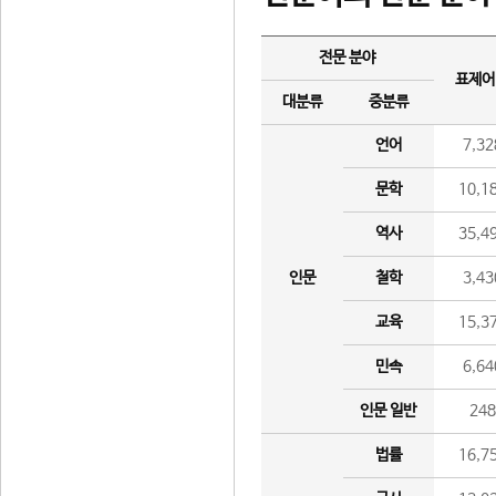
전문 분야
표제어
대분류
중분류
언어
7,32
문학
10,1
역사
35,4
인문
철학
3,43
교육
15,3
민속
6,64
인문 일반
24
법률
16,7