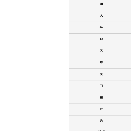
ㅃ
ㅅ
ㅆ
ㅇ
ㅈ
ㅉ
ㅊ
ㅋ
ㅌ
ㅍ
ㅎ