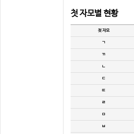
첫 자모별 현황
첫 자모
ㄱ
ㄲ
ㄴ
ㄷ
ㄸ
ㄹ
ㅁ
ㅂ