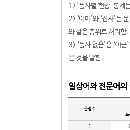
1) '품사별 현황' 통계
2) ‘어미’와 ‘접사’
와 같은 층위로 처리함.
3) ‘품사 없음’은 ‘어
은 것을 말함.
일상어와 전문어의 
음절 수
표
1