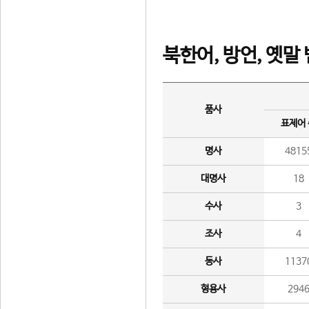
북한어, 방언, 옛말
품사
표제어
명사
4815
대명사
18
수사
3
조사
4
동사
1137
형용사
294