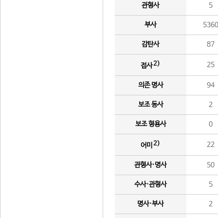
관형사
5
부사
536
감탄사
87
2)
25
접사
의존 명사
94
보조 동사
2
보조 형용사
0
2)
22
어미
관형사·명사
50
수사·관형사
5
명사·부사
2