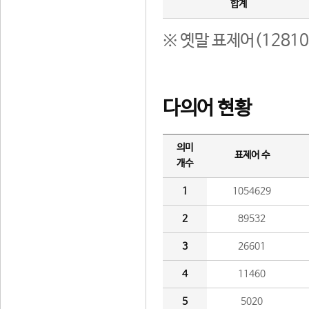
합계
※ 옛말 표제어(1281
다의어 현황
의미
표제어 수
개수
1
1054629
2
89532
3
26601
4
11460
5
5020