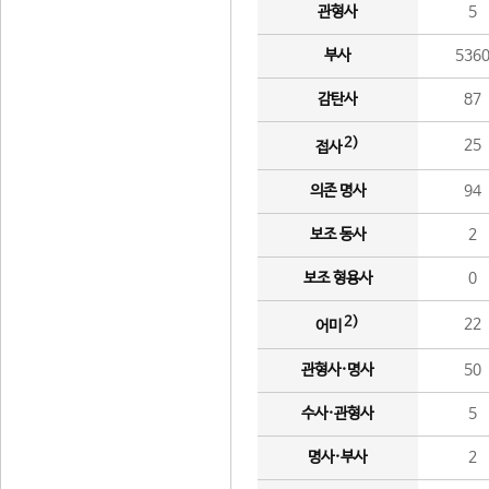
관형사
5
부사
536
감탄사
87
2)
25
접사
의존 명사
94
보조 동사
2
보조 형용사
0
2)
22
어미
관형사·명사
50
수사·관형사
5
명사·부사
2