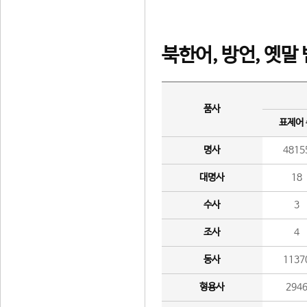
북한어, 방언, 옛말
품사
표제어
명사
4815
대명사
18
수사
3
조사
4
동사
1137
형용사
294