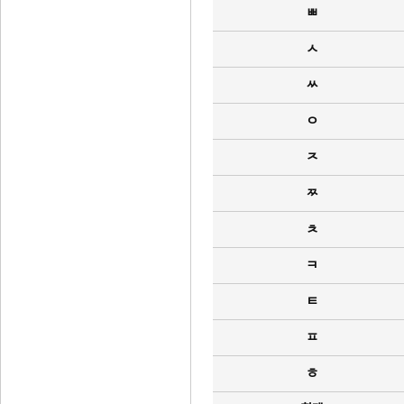
ㅃ
ㅅ
ㅆ
ㅇ
ㅈ
ㅉ
ㅊ
ㅋ
ㅌ
ㅍ
ㅎ