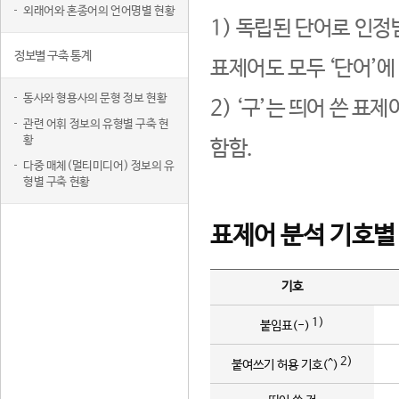
외래어와 혼종어의 언어명별 현황
1) 독립된 단어로 인정
정보별 구축 통계
표제어도 모두 ‘단어’에
동사와 형용사의 문형 정보 현황
2) ‘구’는 띄어 쓴 표
관련 어휘 정보의 유형별 구축 현
황
함함.
다중 매체(멀티미디어) 정보의 유
형별 구축 현황
표제어 분석 기호별
기호
1)
붙임표(-)
2)
붙여쓰기 허용 기호(^)