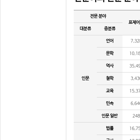
전문 분야
표제어
대분류
중분류
언어
7,32
문학
10,1
역사
35,4
인문
철학
3,43
교육
15,3
민속
6,64
인문 일반
24
법률
16,7