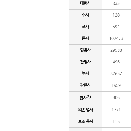
대명사
835
수사
128
조사
594
동사
107473
형용사
29538
관형사
496
부사
32657
감탄사
1959
2)
906
접사
의존 명사
1771
보조 동사
115