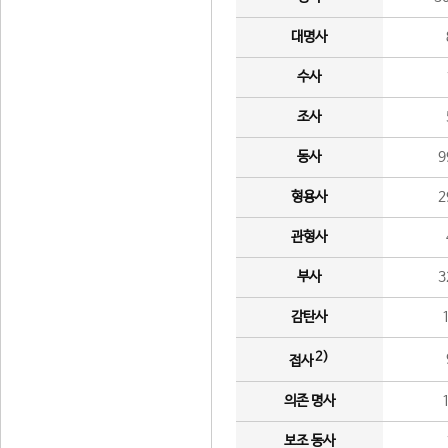
대명사
수사
조사
동사
9
형용사
2
관형사
부사
3
감탄사
2)
접사
의존 명사
보조 동사