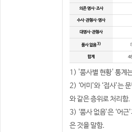
의존 명사·조사
수사·관형사·명사
대명사·관형사
3)
품사 없음
합계
4
1) '품사별 현황' 통계
2) ‘어미’와 ‘접사’
와 같은 층위로 처리함.
3) ‘품사 없음’은 ‘어
은 것을 말함.