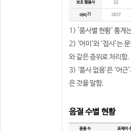
보조 형용사
52
2)
2837
어미
1) '품사별 현황' 통계
2) ‘어미’와 ‘접사’
와 같은 층위로 처리함.
3) ‘품사 없음’은 ‘어
은 것을 말함.
음절 수별 현황
음절 수
표제어 