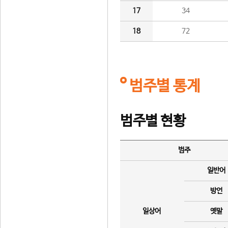
17
34
18
72
범주별 통계
범주별 현황
범주
일반어
방언
일상어
옛말