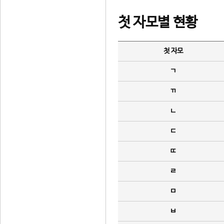
첫 자모별 현황
첫 자모
ㄱ
ㄲ
ㄴ
ㄷ
ㄸ
ㄹ
ㅁ
ㅂ