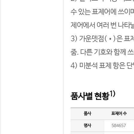
수 있는 표제어에 쓰이며
제어에서 여러 번 나타날
3) 가운뎃점(•)은 표
줌. 다른 기호와 함께 쓰
4) 미분석 표제 항은 
1)
품사별 현황
품사
표제어 수
명사
584657