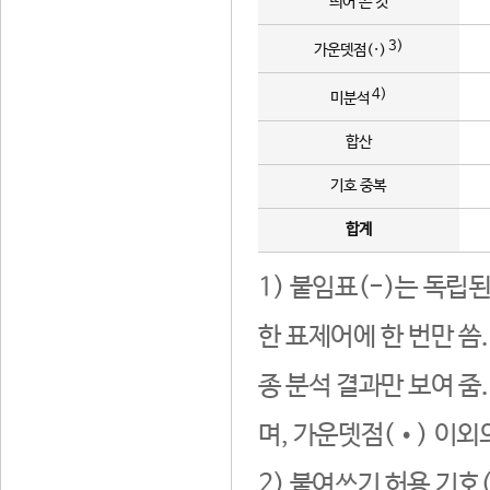
띄어 쓴 것
3)
가운뎃점(·)
4)
미분석
합산
기호 중복
합계
1) 붙임표(-)는 독립
한 표제어에 한 번만 씀
종 분석 결과만 보여 줌
며, 가운뎃점(•) 이외
2) 붙여쓰기 허용 기호