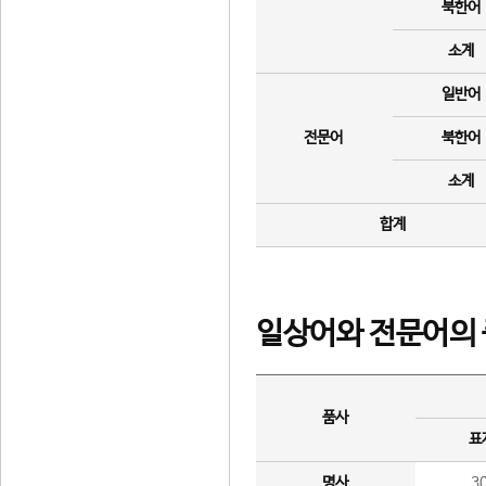
북한어
소계
일반어
전문어
북한어
소계
합계
일상어와 전문어의 
품사
표
명사
3