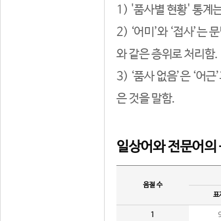
1) '품사별 현황' 통계
2) ‘어미’와 ‘접사’
와 같은 층위로 처리함.
3) ‘품사 없음’은 ‘어
은 것을 말함.
일상어와 전문어의 
음절 수
표
1