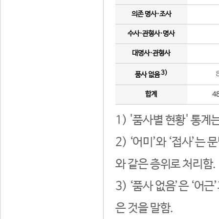
의존 명사·조사
수사·관형사·명사
대명사·관형사
3)
품사 없음
합계
4
1) '품사별 현황' 통계
2) ‘어미’와 ‘접사’
와 같은 층위로 처리함.
3) ‘품사 없음’은 ‘어
은 것을 말함.