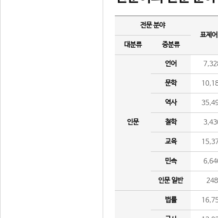
전문 분야
표제어
대분류
중분류
언어
7,32
문학
10,1
역사
35,4
인문
철학
3,43
교육
15,3
민속
6,64
인문 일반
24
법률
16,7