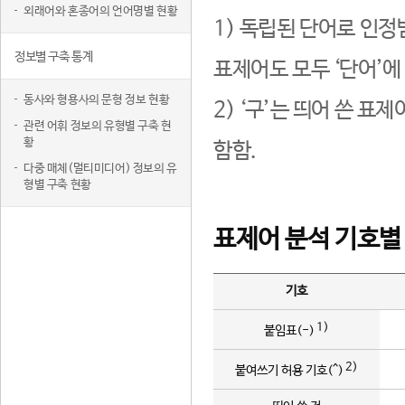
외래어와 혼종어의 언어명별 현황
1) 독립된 단어로 인정
정보별 구축 통계
표제어도 모두 ‘단어’에
동사와 형용사의 문형 정보 현황
2) ‘구’는 띄어 쓴 표
관련 어휘 정보의 유형별 구축 현
황
함함.
다중 매체(멀티미디어) 정보의 유
형별 구축 현황
표제어 분석 기호별
기호
1)
붙임표(-)
2)
붙여쓰기 허용 기호(^)