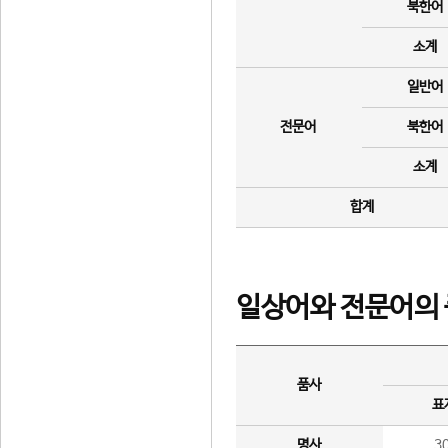
북한어
소계
일반어
전문어
북한어
소계
합계
일상어와 전문어의 
품사
표
명사
3