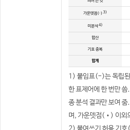
띄어 쓴 것
3)
가운뎃점(·)
4)
미분석
합산
기호 중복
합계
1) 붙임표(-)는 독립
한 표제어에 한 번만 씀
종 분석 결과만 보여 줌
며, 가운뎃점(•) 이외
2) 붙여쓰기 허용 기호