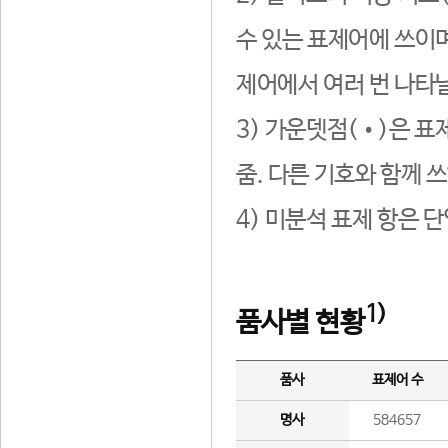
수 있는 표제어에 쓰이며
제어에서 여러 번 나타날
3) 가운뎃점(•)은 표
줌. 다른 기호와 함께 쓰
4) 미분석 표제 항은 
1)
품사별 현황
품사
표제어 수
명사
584657