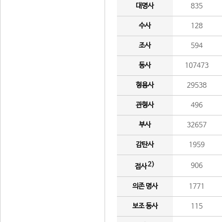
대명사
835
수사
128
조사
594
동사
107473
형용사
29538
관형사
496
부사
32657
감탄사
1959
2)
906
접사
의존 명사
1771
보조 동사
115