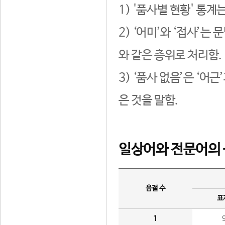
1) '품사별 현황' 통계
2) ‘어미’와 ‘접사’
와 같은 층위로 처리함.
3) ‘품사 없음’은 ‘어
은 것을 말함.
일상어와 전문어의 
음절 수
표
1