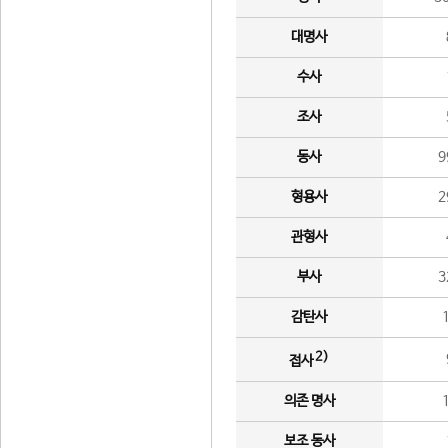
대명사
수사
조사
동사
9
형용사
2
관형사
부사
3
감탄사
2)
접사
의존 명사
보조 동사