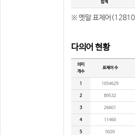
합계
※ 옛말 표제어(1281
다의어 현황
의미
표제어 수
개수
1
1054629
2
89532
3
26601
4
11460
5
5020