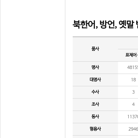
북한어, 방언, 옛말
품사
표제어
명사
4815
대명사
18
수사
3
조사
4
동사
1137
형용사
294