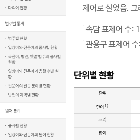
제어로 실었음. 그
다의어 현황
범주별 통계
속담 표제어 수: 1
범주별 현황
관용구 표제어 수:
일상어와 전문어의 품사별 현황
북한어, 방언, 옛말 범주의 품사별
현황
일상어와 전문어의 음절 수별 현
단위별 현황
황
전문어의 전문 분야별 현황
단위
방언의 지역별 현황
1)
단어
원어 통계
2)
구
품사별 현황
합계
일상어와 전문어의 원어 현황