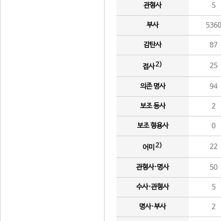
관형사
5
부사
536
감탄사
87
2)
25
접사
의존 명사
94
보조 동사
2
보조 형용사
0
2)
22
어미
관형사·명사
50
수사·관형사
5
명사·부사
2