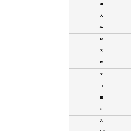
ㅃ
ㅅ
ㅆ
ㅇ
ㅈ
ㅉ
ㅊ
ㅋ
ㅌ
ㅍ
ㅎ