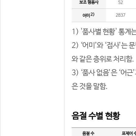
보조 형용사
52
2)
2837
어미
1) '품사별 현황' 통계
2) ‘어미’와 ‘접사’
와 같은 층위로 처리함.
3) ‘품사 없음’은 ‘어
은 것을 말함.
음절 수별 현황
음절 수
표제어 