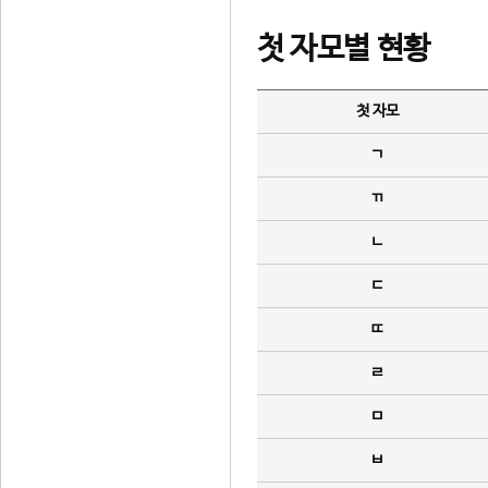
첫 자모별 현황
첫 자모
ㄱ
ㄲ
ㄴ
ㄷ
ㄸ
ㄹ
ㅁ
ㅂ