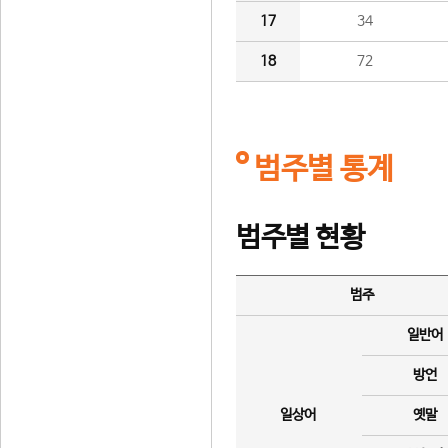
17
34
18
72
범주별 통계
범주별 현황
범주
일반어
방언
일상어
옛말