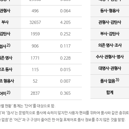
관형사
496
0.064
동사·형용사
부사
32657
4.205
관형사·감탄사
감탄사
1959
0.252
부사·감탄사
의존 명사·조사
2)
906
0.117
접사
수사·관형사·명사
의존 명사
1771
0.228
대명사·관형사
보조 동사
115
0.015
3)
조 형용사
52
0.007
품사 없음
합계
2)
2837
0.365
어미
품사별 현황' 통계는 '단어'를 대상으로 함.
어미’와 ‘접사’는 문법적으로 품사에 속하지 않지만 사용자 편의를 위하여 품사와 같은 층위로
품사 없음’은 ‘어근’과 구 구성이 줄어든 한 어절 표제어로 품사 정보를 주지 않은 것을 말함.