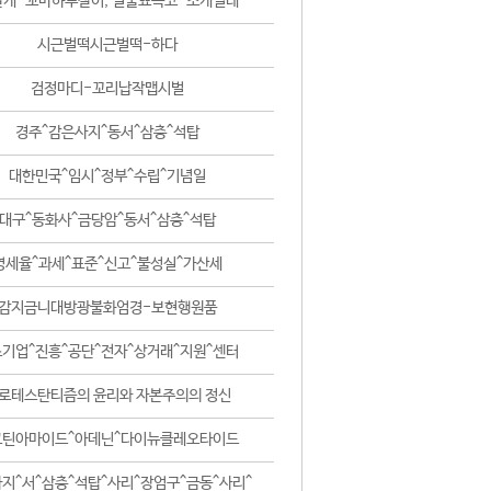
날개-꼬마하루살이, 털줄뾰족코-조개벌레
시근벌떡시근벌떡-하다
검정마디-꼬리납작맵시벌
경주^감은사지^동서^삼층^석탑
대한민국^임시^정부^수립^기념일
대구^동화사^금당암^동서^삼층^석탑
영세율^과세^표준^신고^불성실^가산세
감지금니대방광불화엄경-보현행원품
기업^진흥^공단^전자^상거래^지원^센터
로테스탄티즘의 윤리와 자본주의의 정신
코틴아마이드^아데닌^다이뉴클레오타이드
지^서^삼층^석탑^사리^장엄구^금동^사리^