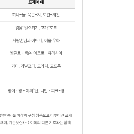
표제어 예
하나-둘, 묵은-지, 도긴-개긴
윗몸^일으키기, 고가^도로
사랑손님과 어머니, 이솝 우화
앵글로ㆍ색슨, 아프로ㆍ유라시아
가다, 가냘프다, 도라지, 고드름
망이ㆍ망소이의^난, 니만ㆍ피크-병
 번만 씀. 둘 이상의 구성 성분으로 이루어진 표제
않으며, 가운뎃점(•) 이외의 다른 기호와는 함께