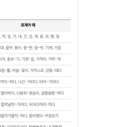
표제어 예
, 먹, 숯, 가, 내, 간, 강, 개, 광, 과, 명, 청
대, 골무, 동이, 윷-판, 참-빗, 가게, 가끔
지, 돋보-기, 가겟-집, 가까이, 가락-엿
럼-틀, 바늘-꽂이, 가까스로, 강동-대다
까이-하다, 나근-거리다, 타닥-거리다
-할아버지, 다람쥐-원숭이, 갈팡질팡-하다
들락날락-거리다, 뒤치다꺼리-하다
가들막가들막-하다, 말라깽이-꾸정모기