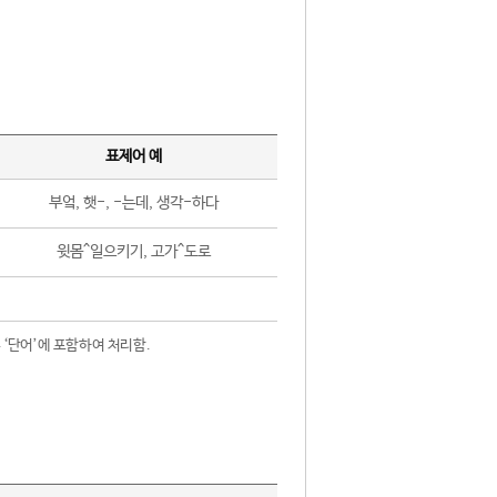
표제어 예
부엌, 햇-, -는데, 생각-하다
윗몸^일으키기, 고가^도로
 ‘단어’에 포함하여 처리함.