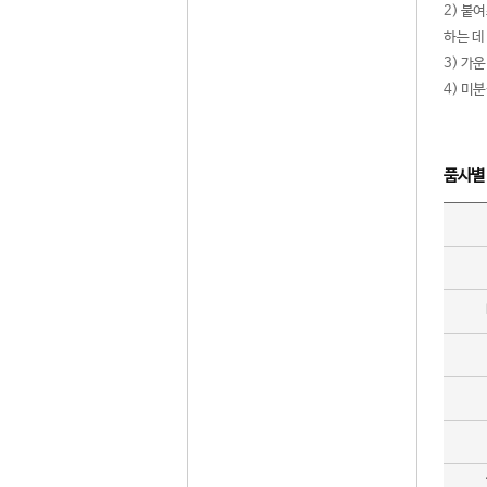
2) 붙
하는 데
3) 가
4) 미
품사별