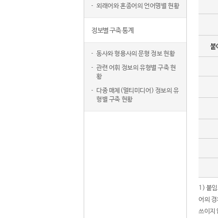
외래어와 혼종어의 언어명별 현황
정보별 구축 통계
붙
동사와 형용사의 문형 정보 현황
관련 어휘 정보의 유형별 구축 현
황
다중 매체(멀티미디어) 정보의 유
형별 구축 현황
1) 붙
어의 경
쓰이지 