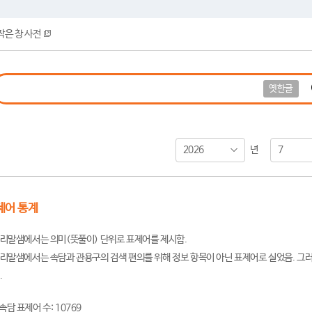
작은 창 사전
옛한글
2026
7
년
제어 통계
리말샘에서는 의미(뜻풀이) 단위로 표제어를 제시함.
리말샘에서는 속담과 관용구의 검색 편의를 위해 정보 항목이 아닌 표제어로 실었음. 그러
.
속담 표제어 수: 10769