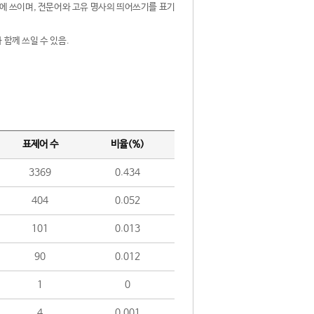
제어에 쓰이며, 전문어와 고유 명사의 띄어쓰기를 표기
 함께 쓰일 수 있음.
표제어 수
비율(%)
3369
0.434
404
0.052
101
0.013
90
0.012
1
0
4
0.001