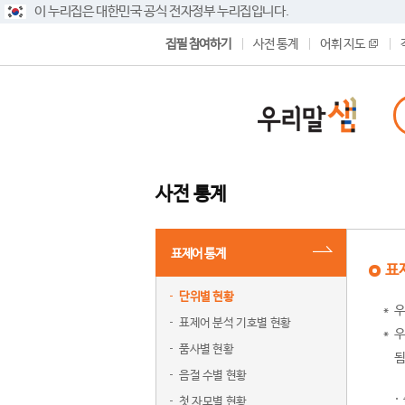
이 누리집은 대한민국 공식 전자정부 누리집입니다.
집필 참여하기
사전 통계
어휘 지도
사전 통계
표제어 통계
표
단위별 현황
우
표제어 분석 기호별 현황
우
품사별 현황
됨
음절 수별 현황
첫 자모별 현황