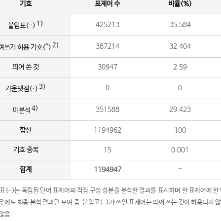
기호
표제어 수
비율(%)
1)
425213
35.584
붙임표(-)
2)
387214
32.404
여쓰기 허용 기호(^)
띄어 쓴 것
30947
2.59
3)
0
0
가운뎃점(·)
4)
351588
29.423
미분석
합산
1194962
100
기호 중복
15
0.001
합계
1194947
-
임표(-)는 독립된 단어 표제어의 직접 구성 성분을 분석한 결과를 표시하며 한 표제어에 한
우에도 최종 분석 결과만 보여 줌. 붙임표(-)가 쓰인 표제어는 띄어 쓰는 것이 허용되지 
않음.