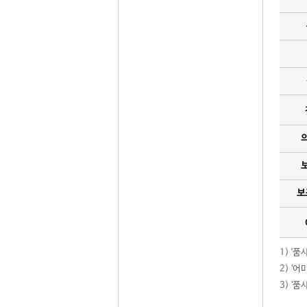
보
1) '
2) ‘
3) ‘