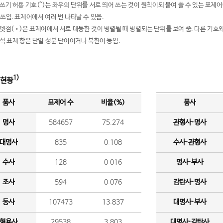
여쓰기 허용 기호(^)는 좌우의 단위를 서로 띄어 쓰는 것이 원칙이되 붙여 쓸 수 있는 표
 쓰임. 표제어에서 여러 번 나타날 수 있음.
운뎃점(•)은 표제어에서 서로 대등한 것이 병렬될 때 병렬되는 단위를 보여 줌. 다른 기호와
분석 표제 항은 단일 성분 단어이거나 북한어 등임.
1)
 현황
품사
표제어 수
비율(%)
품사
명사
584657
75.274
관형사·명사
대명사
835
0.108
수사·관형사
수사
128
0.016
명사·부사
조사
594
0.076
감탄사·명사
동사
107473
13.837
대명사·부사
형용사
29538
3.803
대명사·감탄사