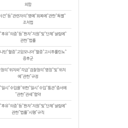
외함
사건^등^관련자의^명예^회복에^관한^특별^
조치법
^후유^의증^등^환자^지원^및^단체^설립에^
관한^법률
니틴^혈증^고암모니아^혈증^고시투룰린뇨^
증후군
청의^위치와^각급^검찰청의^명칭^및^위치
에^관한^규정
^일시^수입을^위한^일시^수입^통관^증서에
^관한^관세^협약
^후유^의증^등^환자^지원^및^단체^설립에^
관한^법률^시행^규칙