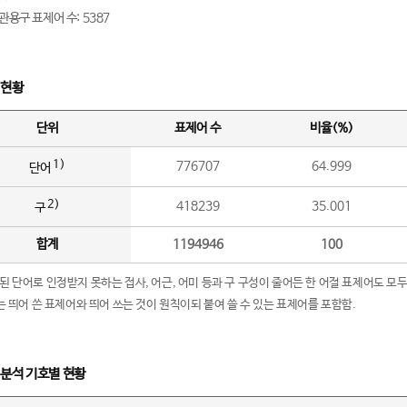
관용구 표제어 수: 5387
 현황
단위
표제어 수
비율(%)
1)
776707
64.999
단어
2)
418239
35.001
구
합계
1194946
100
립된 단어로 인정받지 못하는 접사, 어근, 어미 등과 구 구성이 줄어든 한 어절 표제어도 모두
구’는 띄어 쓴 표제어와 띄어 쓰는 것이 원칙이되 붙여 쓸 수 있는 표제어를 포함함.
 분석 기호별 현황