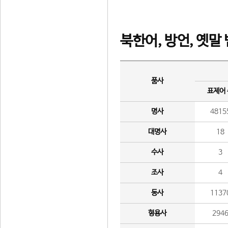
북한어, 방언, 옛말
품사
표제어
명사
4815
대명사
18
수사
3
조사
4
동사
1137
형용사
294