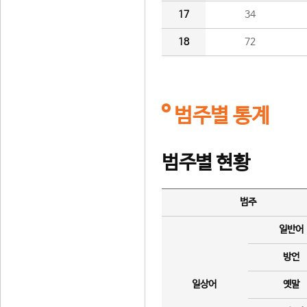
17
34
18
72
범주별 통계
범주별 현황
범주
일반어
방언
일상어
옛말