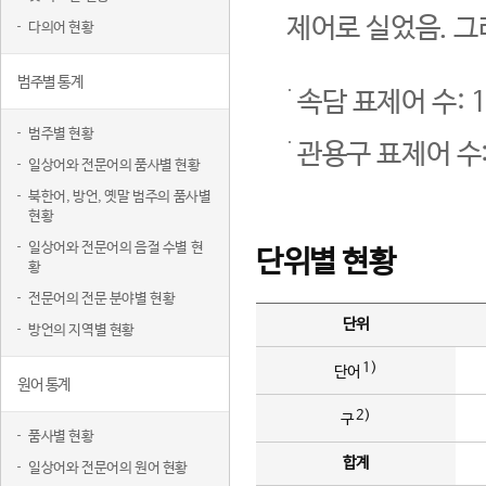
제어로 실었음. 그
다의어 현황
범주별 통계
속담 표제어 수: 1
범주별 현황
관용구 표제어 수:
일상어와 전문어의 품사별 현황
북한어, 방언, 옛말 범주의 품사별
현황
일상어와 전문어의 음절 수별 현
단위별 현황
황
전문어의 전문 분야별 현황
단위
방언의 지역별 현황
1)
단어
원어 통계
2)
구
품사별 현황
합계
일상어와 전문어의 원어 현황