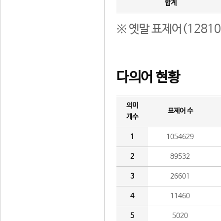
합계
※ 옛말 표제어(1281
다의어 현황
의미
표제어 수
개수
1
1054629
2
89532
3
26601
4
11460
5
5020