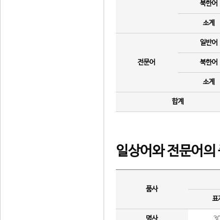
북한어
소계
일반어
전문어
북한어
소계
합계
일상어와 전문어의 
품사
표
명사
3