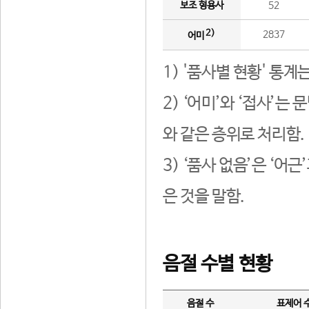
보조 형용사
52
2)
2837
어미
1) '품사별 현황' 통계
2) ‘어미’와 ‘접사’
와 같은 층위로 처리함.
3) ‘품사 없음’은 ‘어
은 것을 말함.
음절 수별 현황
음절 수
표제어 