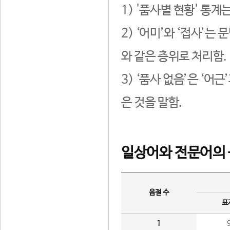
1) '품사별 현황' 통계
2) ‘어미’와 ‘접사’
와 같은 층위로 처리함.
3) ‘품사 없음’은 ‘어
은 것을 말함.
일상어와 전문어의 
음절 수
표
1