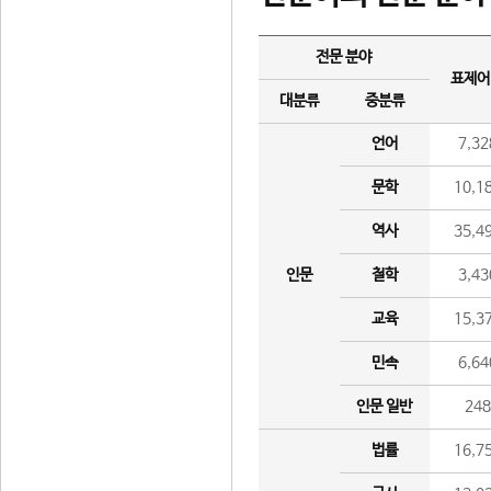
전문 분야
표제어
대분류
중분류
언어
7,32
문학
10,1
역사
35,4
인문
철학
3,43
교육
15,3
민속
6,64
인문 일반
24
법률
16,7