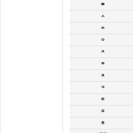
ㅃ
ㅅ
ㅆ
ㅇ
ㅈ
ㅉ
ㅊ
ㅋ
ㅌ
ㅍ
ㅎ