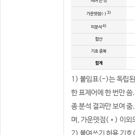
띄어 쓴 것
3)
가운뎃점(·)
4)
미분석
합산
기호 중복
합계
1) 붙임표(-)는 독립
한 표제어에 한 번만 씀
종 분석 결과만 보여 줌
며, 가운뎃점(•) 이외
2) 붙여쓰기 허용 기호