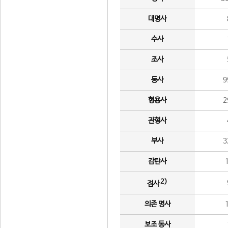
대명사
수사
조사
동사
9
형용사
2
관형사
부사
3
감탄사
2)
접사
의존 명사
보조 동사