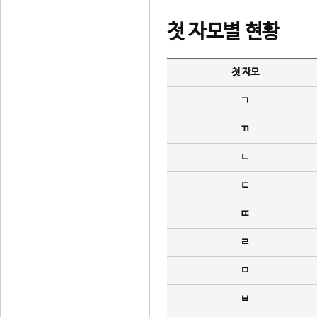
첫 자모별 현황
첫 자모
ㄱ
ㄲ
ㄴ
ㄷ
ㄸ
ㄹ
ㅁ
ㅂ