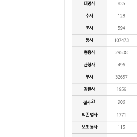
대명사
835
수사
128
조사
594
동사
107473
형용사
29538
관형사
496
부사
32657
감탄사
1959
2)
906
접사
의존 명사
1771
보조 동사
115