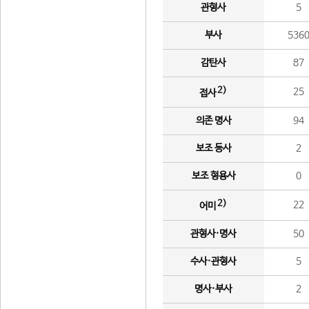
관형사
5
부사
536
감탄사
87
2)
25
접사
의존 명사
94
보조 동사
2
보조 형용사
0
2)
22
어미
관형사·명사
50
수사·관형사
5
명사·부사
2