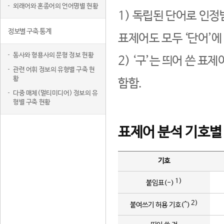
외래어와 혼종어의 언어명별 현황
1) 독립된 단어로 인정
정보별 구축 통계
표제어도 모두 ‘단어’에
동사와 형용사의 문형 정보 현황
2) ‘구’는 띄어 쓴 표
관련 어휘 정보의 유형별 구축 현
황
함함.
다중 매체(멀티미디어) 정보의 유
형별 구축 현황
표제어 분석 기호별
기호
1)
붙임표(-)
2)
붙여쓰기 허용 기호(^)