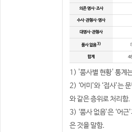
의존 명사·조사
수사·관형사·명사
대명사·관형사
3)
품사 없음
합계
4
1) '품사별 현황' 통계
2) ‘어미’와 ‘접사’
와 같은 층위로 처리함.
3) ‘품사 없음’은 ‘어
은 것을 말함.