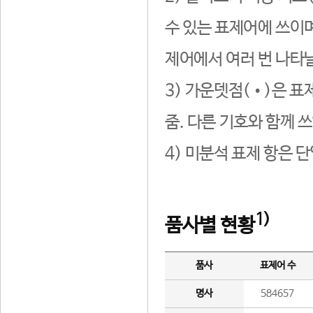
수 있는 표제어에 쓰이며
제어에서 여러 번 나타날
3) 가운뎃점(•)은 표
줌. 다른 기호와 함께 쓰
4) 미분석 표제 항은 
1)
품사별 현황
품사
표제어 수
명사
584657