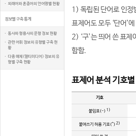
외래어와 혼종어의 언어명별 현황
1) 독립된 단어로 인정
정보별 구축 통계
표제어도 모두 ‘단어’에
동사와 형용사의 문형 정보 현황
2) ‘구’는 띄어 쓴 표
관련 어휘 정보의 유형별 구축 현
황
함함.
다중 매체(멀티미디어) 정보의 유
형별 구축 현황
표제어 분석 기호별
기호
1)
붙임표(-)
2)
붙여쓰기 허용 기호(^)