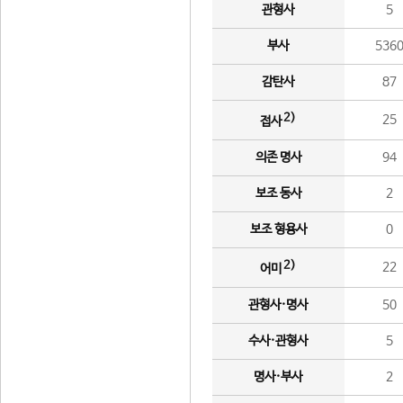
관형사
5
부사
536
감탄사
87
2)
25
접사
의존 명사
94
보조 동사
2
보조 형용사
0
2)
22
어미
관형사·명사
50
수사·관형사
5
명사·부사
2