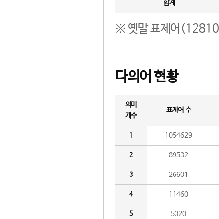
합계
※ 옛말 표제어(1281
다의어 현황
의미
표제어 수
개수
1
1054629
2
89532
3
26601
4
11460
5
5020