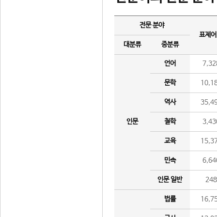
전문 분야
표제어
대분류
중분류
언어
7,32
문학
10,1
역사
35,4
인문
철학
3,43
교육
15,3
민속
6,64
인문 일반
24
법률
16,7