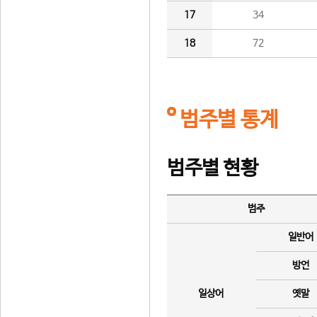
17
34
18
72
범주별 통계
범주별 현황
범주
일반어
방언
일상어
옛말