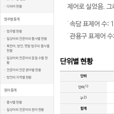
제어로 실었음. 그
다의어 현황
범주별 통계
속담 표제어 수: 1
범주별 현황
관용구 표제어 수:
일상어와 전문어의 품사별 현황
북한어, 방언, 옛말 범주의 품사별
현황
일상어와 전문어의 음절 수별 현
단위별 현황
황
전문어의 전문 분야별 현황
단위
방언의 지역별 현황
1)
단어
원어 통계
2)
구
품사별 현황
합계
일상어와 전문어의 원어 현황