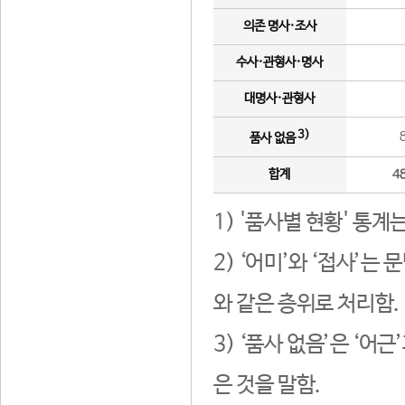
의존 명사·조사
수사·관형사·명사
대명사·관형사
3)
품사 없음
합계
4
1) '품사별 현황' 통계
2) ‘어미’와 ‘접사’
와 같은 층위로 처리함.
3) ‘품사 없음’은 ‘어
은 것을 말함.