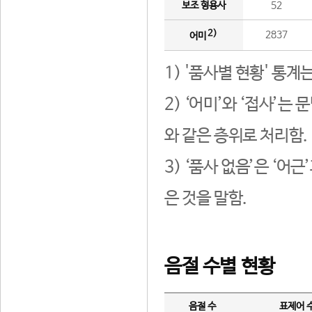
보조 형용사
52
2)
2837
어미
1) '품사별 현황' 통계
2) ‘어미’와 ‘접사’
와 같은 층위로 처리함.
3) ‘품사 없음’은 ‘어
은 것을 말함.
음절 수별 현황
음절 수
표제어 