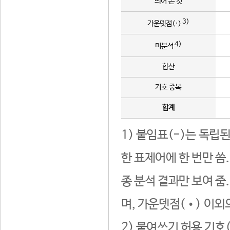
띄어 쓴 것
3)
가운뎃점(·)
4)
미분석
합산
기호 중복
합계
1) 붙임표(-)는 독립
한 표제어에 한 번만 씀
종 분석 결과만 보여 줌
며, 가운뎃점(•) 이외
2) 붙여쓰기 허용 기호