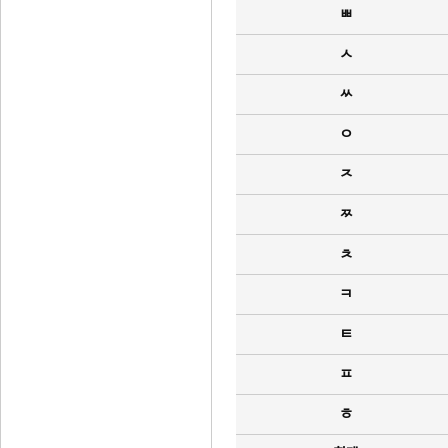
ㅃ
ㅅ
ㅆ
ㅇ
ㅈ
ㅉ
ㅊ
ㅋ
ㅌ
ㅍ
ㅎ