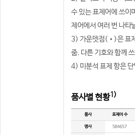
수 있는 표제어에 쓰이며
제어에서 여러 번 나타날
3) 가운뎃점(•)은 표
줌. 다른 기호와 함께 쓰
4) 미분석 표제 항은 
1)
품사별 현황
품사
표제어 수
명사
584657