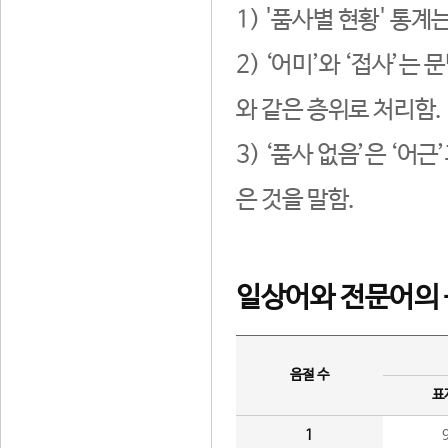
1) '품사별 현황' 통계
2) ‘어미’와 ‘접사’
와 같은 층위로 처리함.
3) ‘품사 없음’은 ‘어
은 것을 말함.
일상어와 전문어의 
음절 수
표
1