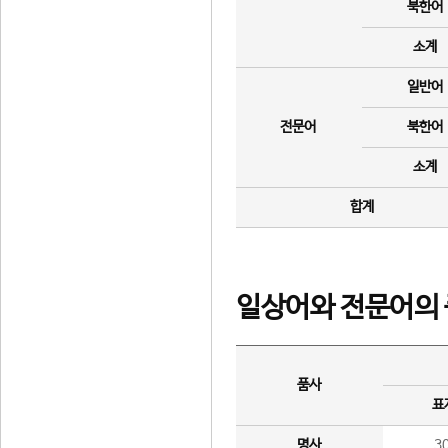
북한어
소계
일반어
전문어
북한어
소계
합계
일상어와 전문어의 
품사
표
명사
3