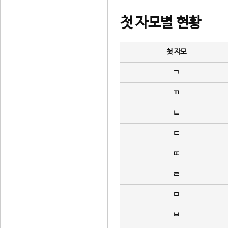
첫 자모별 현황
첫 자모
ㄱ
ㄲ
ㄴ
ㄷ
ㄸ
ㄹ
ㅁ
ㅂ