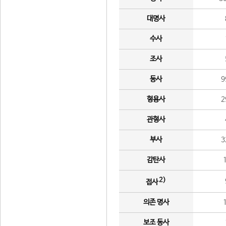
대명사
수사
조사
동사
9
형용사
2
관형사
부사
3
감탄사
2)
접사
의존 명사
보조 동사