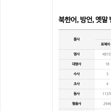
북한어, 방언, 옛말
품사
표제어
명사
4815
대명사
18
수사
3
조사
4
동사
1137
형용사
294