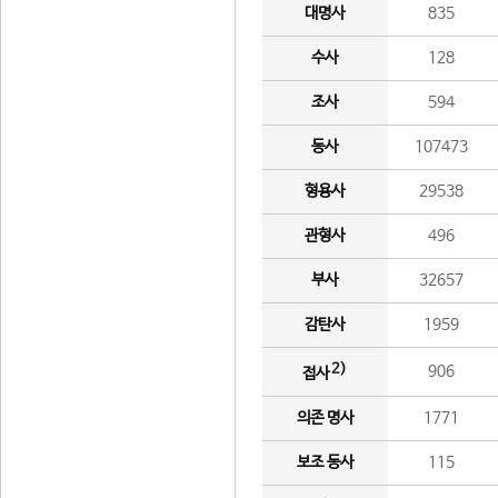
대명사
835
수사
128
조사
594
동사
107473
형용사
29538
관형사
496
부사
32657
감탄사
1959
2)
906
접사
의존 명사
1771
보조 동사
115