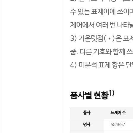
수 있는 표제어에 쓰이며
제어에서 여러 번 나타날
3) 가운뎃점(•)은 표
줌. 다른 기호와 함께 쓰
4) 미분석 표제 항은 
1)
품사별 현황
품사
표제어 수
명사
584657