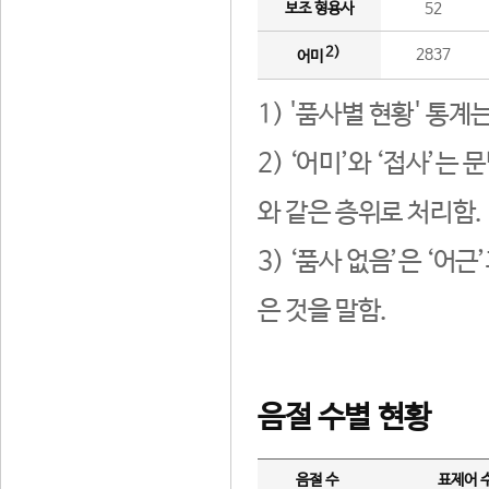
보조 형용사
52
2)
2837
어미
1) '품사별 현황' 통계
2) ‘어미’와 ‘접사’
와 같은 층위로 처리함.
3) ‘품사 없음’은 ‘어
은 것을 말함.
음절 수별 현황
음절 수
표제어 