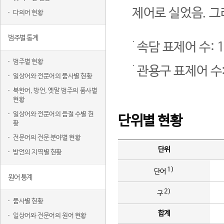
제어로 실었음. 그
다의어 현황
범주별 통계
속담 표제어 수: 1
범주별 현황
관용구 표제어 수:
일상어와 전문어의 품사별 현황
북한어, 방언, 옛말 범주의 품사별
현황
일상어와 전문어의 음절 수별 현
단위별 현황
황
전문어의 전문 분야별 현황
단위
방언의 지역별 현황
1)
단어
원어 통계
2)
구
품사별 현황
합계
일상어와 전문어의 원어 현황