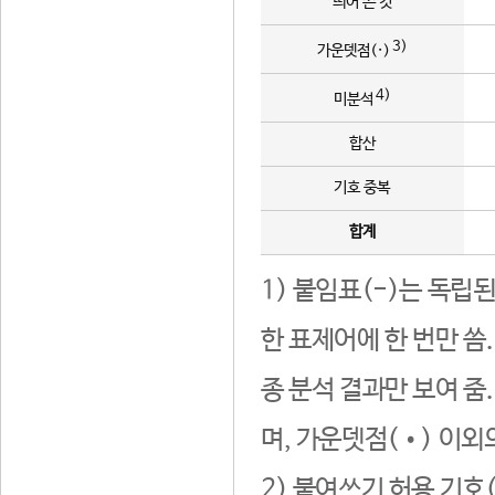
띄어 쓴 것
3)
가운뎃점(·)
4)
미분석
합산
기호 중복
합계
1) 붙임표(-)는 독립
한 표제어에 한 번만 씀
종 분석 결과만 보여 줌
며, 가운뎃점(•) 이외
2) 붙여쓰기 허용 기호