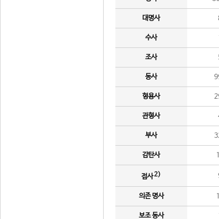
대명사
수사
조사
동사
9
형용사
2
관형사
부사
3
감탄사
2)
접사
의존 명사
보조 동사