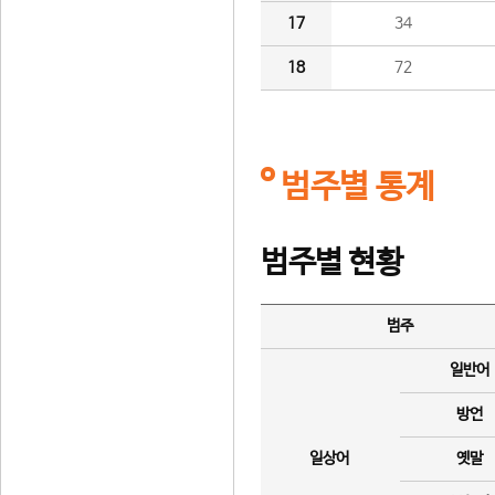
17
34
18
72
범주별 통계
범주별 현황
범주
일반어
방언
일상어
옛말