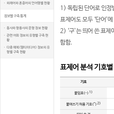
외래어와 혼종어의 언어명별 현황
1) 독립된 단어로 인정
정보별 구축 통계
표제어도 모두 ‘단어’에
동사와 형용사의 문형 정보 현황
2) ‘구’는 띄어 쓴 표
관련 어휘 정보의 유형별 구축 현
황
함함.
다중 매체(멀티미디어) 정보의 유
형별 구축 현황
표제어 분석 기호별
기호
1)
붙임표(-)
2)
붙여쓰기 허용 기호(^)