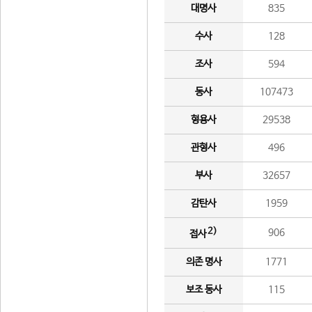
대명사
835
수사
128
조사
594
동사
107473
형용사
29538
관형사
496
부사
32657
감탄사
1959
2)
906
접사
의존 명사
1771
보조 동사
115