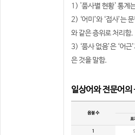
1) '품사별 현황' 통계
2) ‘어미’와 ‘접사’
와 같은 층위로 처리함.
3) ‘품사 없음’은 ‘어
은 것을 말함.
일상어와 전문어의 
음절 수
표
1