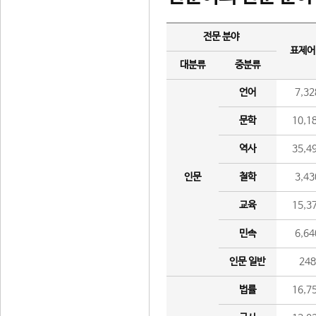
전문 분야
표제어
대분류
중분류
언어
7,32
문학
10,1
역사
35,4
인문
철학
3,43
교육
15,3
민속
6,64
인문 일반
24
법률
16,7