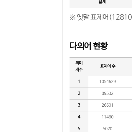
합계
※ 옛말 표제어(1281
다의어 현황
의미
표제어 수
개수
1
1054629
2
89532
3
26601
4
11460
5
5020