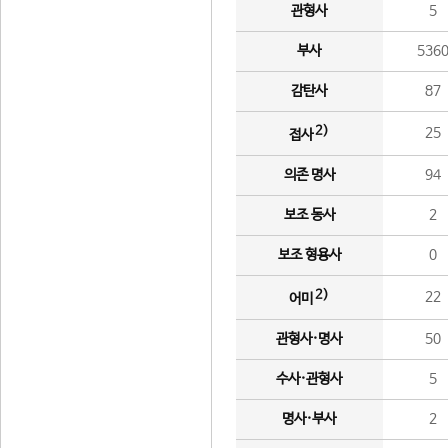
관형사
5
부사
536
감탄사
87
2)
25
접사
의존 명사
94
보조 동사
2
보조 형용사
0
2)
22
어미
관형사·명사
50
수사·관형사
5
명사·부사
2