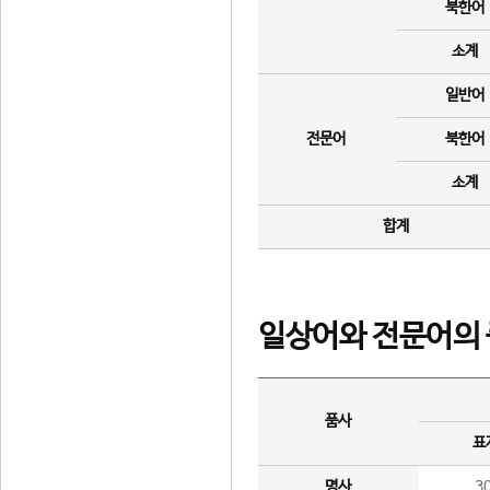
북한어
소계
일반어
전문어
북한어
소계
합계
일상어와 전문어의 
품사
표
명사
3