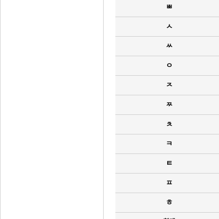
ㅃ
ㅅ
ㅆ
ㅇ
ㅈ
ㅉ
ㅊ
ㅋ
ㅌ
ㅍ
ㅎ