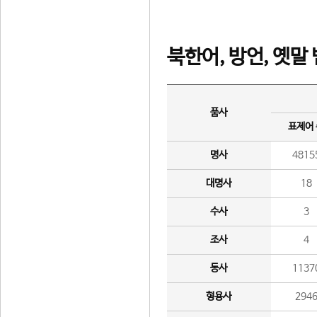
북한어, 방언, 옛말
품사
표제어
명사
4815
대명사
18
수사
3
조사
4
동사
1137
형용사
294