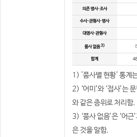
의존 명사·조사
수사·관형사·명사
대명사·관형사
3)
품사 없음
합계
4
1) '품사별 현황' 통계
2) ‘어미’와 ‘접사’
와 같은 층위로 처리함.
3) ‘품사 없음’은 ‘어
은 것을 말함.