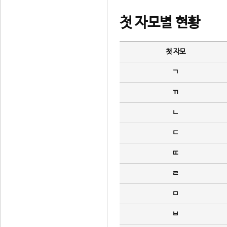
첫 자모별 현황
첫 자모
ㄱ
ㄲ
ㄴ
ㄷ
ㄸ
ㄹ
ㅁ
ㅂ