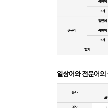
북한어
소계
일반어
전문어
북한어
소계
합계
일상어와 전문어의 
품사
표
명사
3