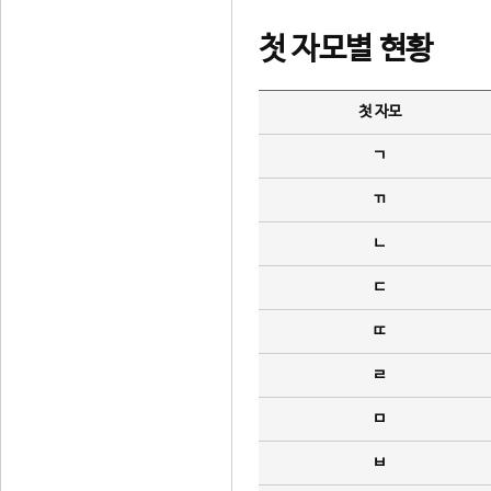
첫 자모별 현황
첫 자모
ㄱ
ㄲ
ㄴ
ㄷ
ㄸ
ㄹ
ㅁ
ㅂ