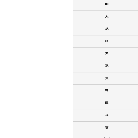
ㅃ
ㅅ
ㅆ
ㅇ
ㅈ
ㅉ
ㅊ
ㅋ
ㅌ
ㅍ
ㅎ