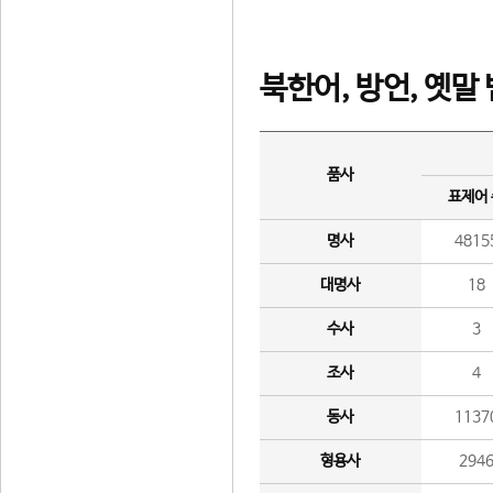
북한어, 방언, 옛말
품사
표제어
명사
4815
대명사
18
수사
3
조사
4
동사
1137
형용사
294