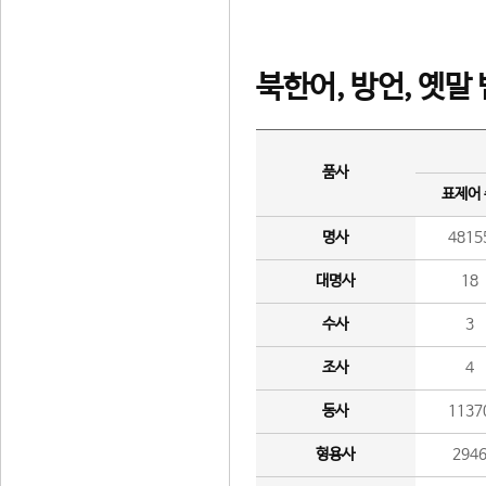
북한어, 방언, 옛말
품사
표제어
명사
4815
대명사
18
수사
3
조사
4
동사
1137
형용사
294