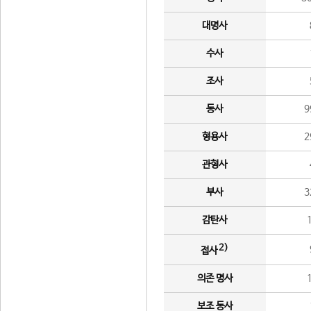
대명사
수사
조사
동사
9
형용사
2
관형사
부사
3
감탄사
2)
접사
의존 명사
보조 동사