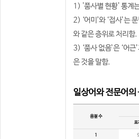
1) '품사별 현황' 통계
2) ‘어미’와 ‘접사’
와 같은 층위로 처리함.
3) ‘품사 없음’은 ‘어
은 것을 말함.
일상어와 전문어의 
음절 수
표
1