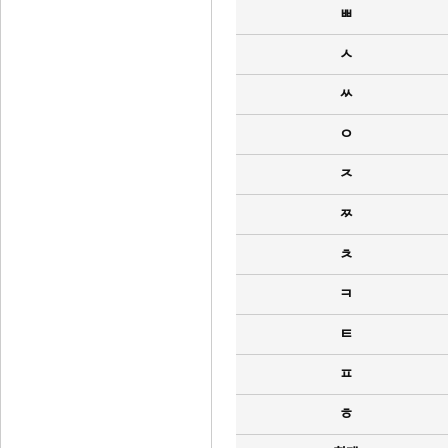
ㅃ
ㅅ
ㅆ
ㅇ
ㅈ
ㅉ
ㅊ
ㅋ
ㅌ
ㅍ
ㅎ