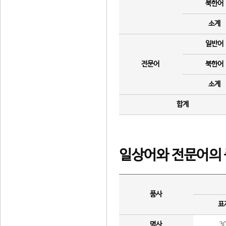
북한어
소계
일반어
전문어
북한어
소계
합계
일상어와 전문어의 
품사
표
명사
3