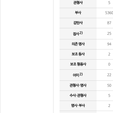
관형사
5
부사
536
감탄사
87
2)
25
접사
의존 명사
94
보조 동사
2
보조 형용사
0
2)
22
어미
관형사·명사
50
수사·관형사
5
명사·부사
2