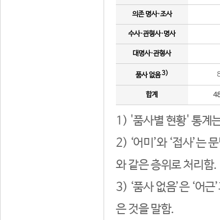
의존 명사·조사
수사·관형사·명사
대명사·관형사
3)
품사 없음
합계
4
1) '품사별 현황' 통계
2) ‘어미’와 ‘접사’
와 같은 층위로 처리함.
3) ‘품사 없음’은 ‘어
은 것을 말함.