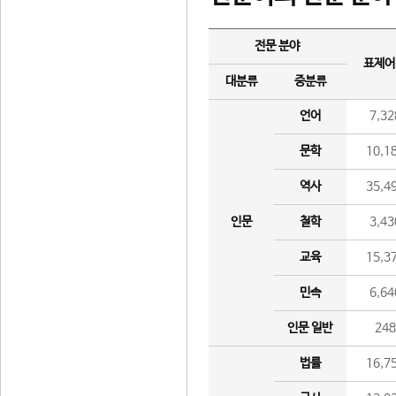
전문 분야
표제어
대분류
중분류
언어
7,32
문학
10,1
역사
35,4
인문
철학
3,43
교육
15,3
민속
6,64
인문 일반
24
법률
16,7