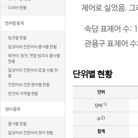
제어로 실었음. 그
다의어 현황
범주별 통계
속담 표제어 수: 1
범주별 현황
관용구 표제어 수:
일상어와 전문어의 품사별 현황
북한어, 방언, 옛말 범주의 품사별
현황
일상어와 전문어의 음절 수별 현
단위별 현황
황
전문어의 전문 분야별 현황
단위
방언의 지역별 현황
1)
단어
원어 통계
2)
구
품사별 현황
합계
일상어와 전문어의 원어 현황