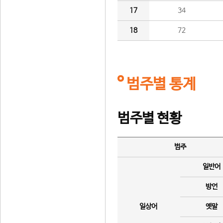
17
34
18
72
범주별 통계
범주별 현황
범주
일반어
방언
일상어
옛말