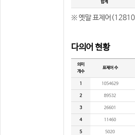
합계
※ 옛말 표제어(1281
다의어 현황
의미
표제어 수
개수
1
1054629
2
89532
3
26601
4
11460
5
5020