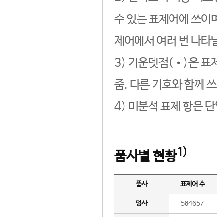
수 있는 표제어에 쓰이며
제어에서 여러 번 나타날
3) 가운뎃점(•)은 표
줌. 다른 기호와 함께 쓰
4) 미분석 표제 항은 
1)
품사별 현황
품사
표제어 수
명사
584657