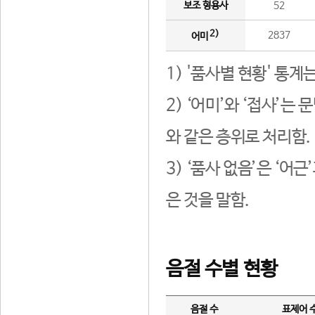
보조 형용사
52
2)
2837
어미
1) '품사별 현황' 통계
2) ‘어미’와 ‘접사’
와 같은 층위로 처리함.
3) ‘품사 없음’은 ‘어
은 것을 말함.
음절 수별 현황
음절 수
표제어 