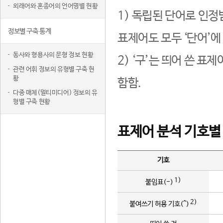
외래어와 혼종어의 언어명별 현황
1) 독립된 단어로 인정
정보별 구축 통계
표제어도 모두 ‘단어’에
동사와 형용사의 문형 정보 현황
2) ‘구’는 띄어 쓴 표
관련 어휘 정보의 유형별 구축 현
황
함함.
다중 매체(멀티미디어) 정보의 유
형별 구축 현황
표제어 분석 기호별
기호
1)
붙임표(-)
2)
붙여쓰기 허용 기호(^)