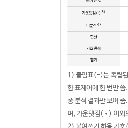
띄어 쓴 것
3)
가운뎃점(·)
4)
미분석
합산
기호 중복
합계
1) 붙임표(-)는 독립
한 표제어에 한 번만 씀
종 분석 결과만 보여 줌
며, 가운뎃점(•) 이외
2) 붙여쓰기 허용 기호