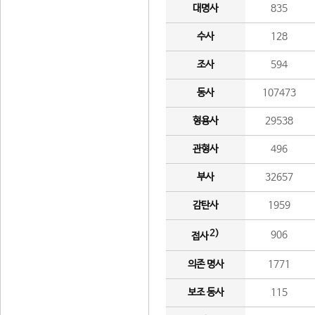
대명사
835
수사
128
조사
594
동사
107473
형용사
29538
관형사
496
부사
32657
감탄사
1959
2)
906
접사
의존 명사
1771
보조 동사
115