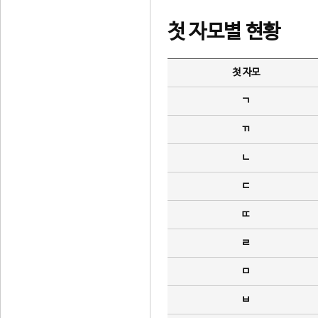
첫 자모별 현황
첫 자모
ㄱ
ㄲ
ㄴ
ㄷ
ㄸ
ㄹ
ㅁ
ㅂ