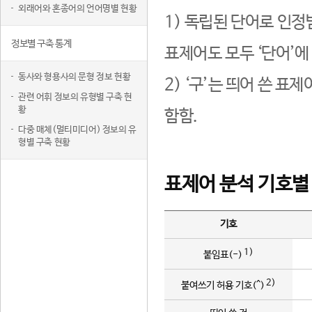
외래어와 혼종어의 언어명별 현황
1) 독립된 단어로 인정
정보별 구축 통계
표제어도 모두 ‘단어’에
동사와 형용사의 문형 정보 현황
2) ‘구’는 띄어 쓴 표
관련 어휘 정보의 유형별 구축 현
황
함함.
다중 매체(멀티미디어) 정보의 유
형별 구축 현황
표제어 분석 기호별
기호
1)
붙임표(-)
2)
붙여쓰기 허용 기호(^)