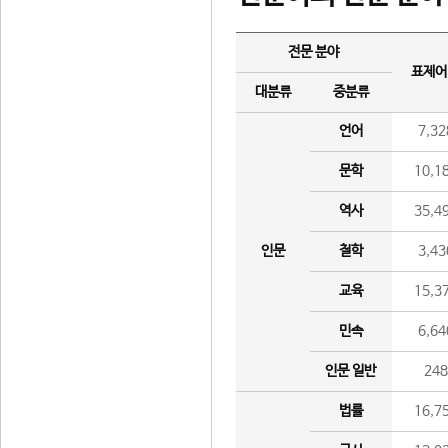
전문 분야
표제어
대분류
중분류
언어
7,32
문학
10,1
역사
35,4
인문
철학
3,43
교육
15,3
민속
6,64
인문 일반
24
법률
16,7