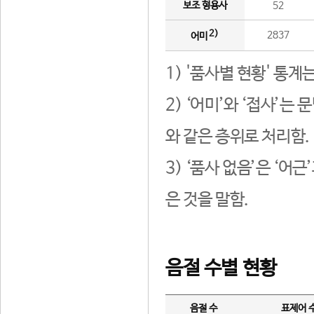
보조 형용사
52
2)
2837
어미
1) '품사별 현황' 통계
2) ‘어미’와 ‘접사’
와 같은 층위로 처리함.
3) ‘품사 없음’은 ‘어
은 것을 말함.
음절 수별 현황
음절 수
표제어 