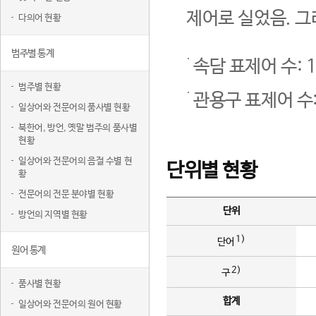
제어로 실었음. 그
다의어 현황
범주별 통계
속담 표제어 수: 1
범주별 현황
관용구 표제어 수:
일상어와 전문어의 품사별 현황
북한어, 방언, 옛말 범주의 품사별
현황
일상어와 전문어의 음절 수별 현
단위별 현황
황
전문어의 전문 분야별 현황
단위
방언의 지역별 현황
1)
단어
원어 통계
2)
구
품사별 현황
합계
일상어와 전문어의 원어 현황