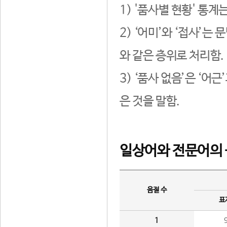
1) '품사별 현황' 통계
2) ‘어미’와 ‘접사’
와 같은 층위로 처리함.
3) ‘품사 없음’은 ‘어
은 것을 말함.
일상어와 전문어의 
음절 수
표
1