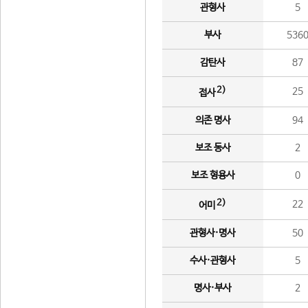
관형사
5
부사
536
감탄사
87
2)
25
접사
의존 명사
94
보조 동사
2
보조 형용사
0
2)
22
어미
관형사·명사
50
수사·관형사
5
명사·부사
2