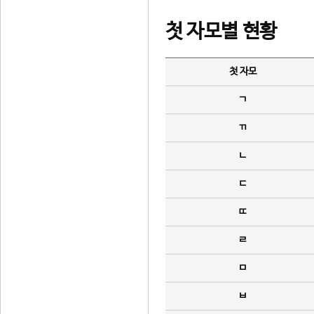
첫 자모별 현황
첫 자모
ㄱ
ㄲ
ㄴ
ㄷ
ㄸ
ㄹ
ㅁ
ㅂ