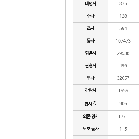
대명사
835
수사
128
조사
594
동사
107473
형용사
29538
관형사
496
부사
32657
감탄사
1959
2)
906
접사
의존 명사
1771
보조 동사
115