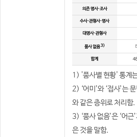
의존 명사·조사
수사·관형사·명사
대명사·관형사
3)
품사 없음
합계
4
1) '품사별 현황' 통계
2) ‘어미’와 ‘접사’
와 같은 층위로 처리함.
3) ‘품사 없음’은 ‘어
은 것을 말함.