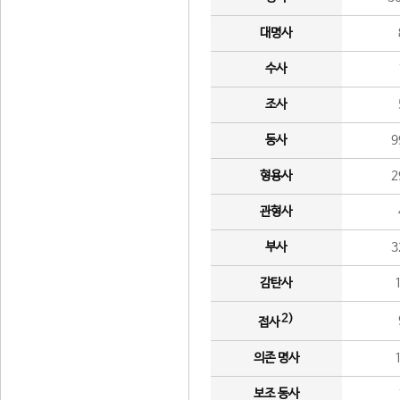
대명사
수사
조사
동사
9
형용사
2
관형사
부사
3
감탄사
2)
접사
의존 명사
보조 동사