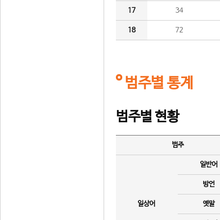
17
34
18
72
범주별 통계
범주별 현황
범주
일반어
방언
일상어
옛말