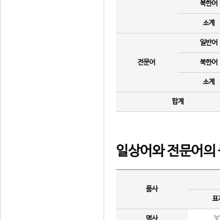
북한어
소계
일반어
전문어
북한어
소계
합계
일상어와 전문어의 
품사
표
명사
3