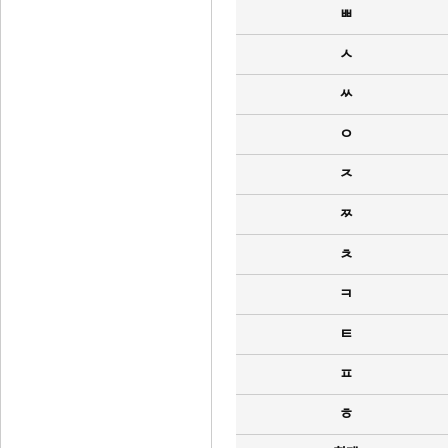
ㅃ
ㅅ
ㅆ
ㅇ
ㅈ
ㅉ
ㅊ
ㅋ
ㅌ
ㅍ
ㅎ