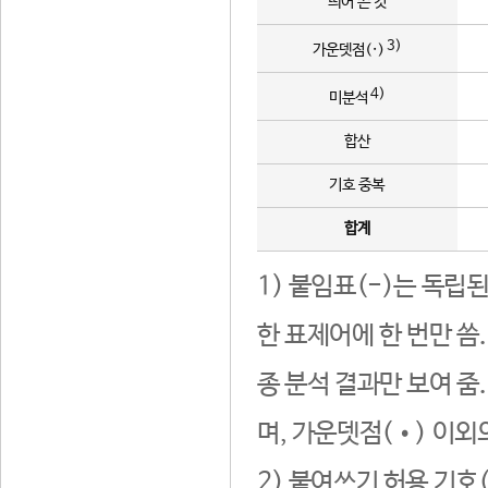
띄어 쓴 것
3)
가운뎃점(·)
4)
미분석
합산
기호 중복
합계
1) 붙임표(-)는 독립
한 표제어에 한 번만 씀
종 분석 결과만 보여 줌
며, 가운뎃점(•) 이외
2) 붙여쓰기 허용 기호