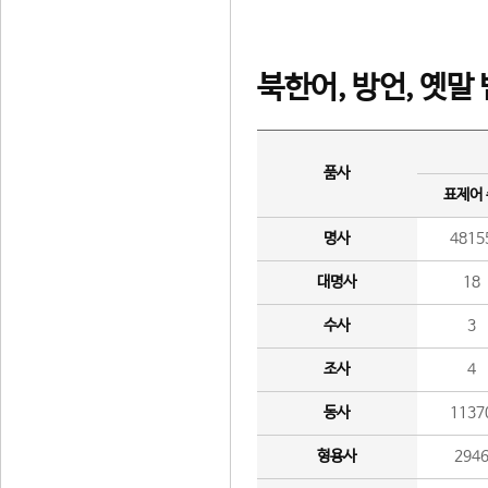
북한어, 방언, 옛말
품사
표제어
명사
4815
대명사
18
수사
3
조사
4
동사
1137
형용사
294