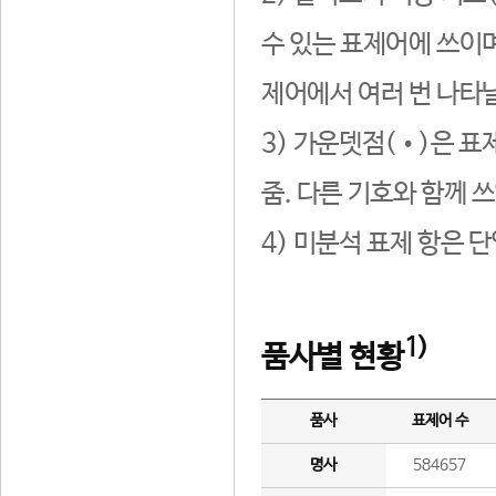
수 있는 표제어에 쓰이며
제어에서 여러 번 나타날
3) 가운뎃점(•)은 표
줌. 다른 기호와 함께 쓰
4) 미분석 표제 항은 
1)
품사별 현황
품사
표제어 수
명사
584657