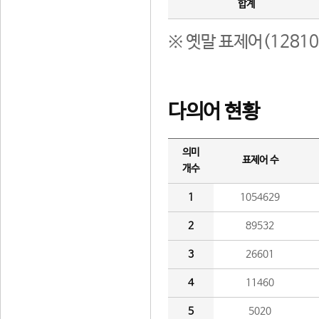
합계
※ 옛말 표제어(1281
다의어 현황
의미
표제어 수
개수
1
1054629
2
89532
3
26601
4
11460
5
5020