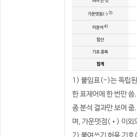
띄어 쓴 것
3)
가운뎃점(·)
4)
미분석
합산
기호 중복
합계
1) 붙임표(-)는 독립
한 표제어에 한 번만 씀
종 분석 결과만 보여 줌
며, 가운뎃점(•) 이외
2) 붙여쓰기 허용 기호