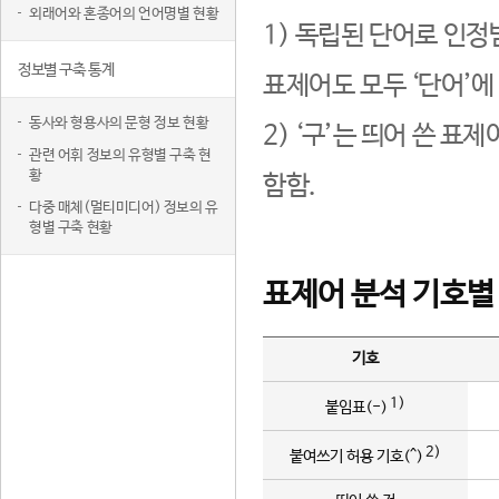
외래어와 혼종어의 언어명별 현황
1) 독립된 단어로 인정
정보별 구축 통계
표제어도 모두 ‘단어’에
동사와 형용사의 문형 정보 현황
2) ‘구’는 띄어 쓴 표
관련 어휘 정보의 유형별 구축 현
황
함함.
다중 매체(멀티미디어) 정보의 유
형별 구축 현황
표제어 분석 기호별
기호
1)
붙임표(-)
2)
붙여쓰기 허용 기호(^)