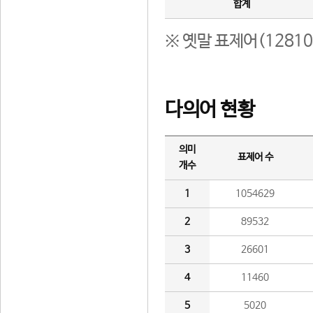
합계
※ 옛말 표제어(1281
다의어 현황
의미
표제어 수
개수
1
1054629
2
89532
3
26601
4
11460
5
5020