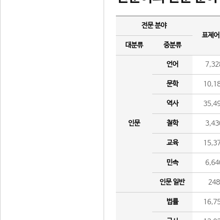
전문 분야
표제어
대분류
중분류
언어
7,32
문학
10,1
역사
35,4
인문
철학
3,43
교육
15,3
민속
6,64
인문 일반
24
법률
16,7