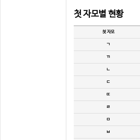
첫 자모별 현황
첫 자모
ㄱ
ㄲ
ㄴ
ㄷ
ㄸ
ㄹ
ㅁ
ㅂ