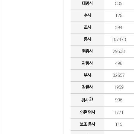
대명사
835
수사
128
조사
594
동사
107473
형용사
29538
관형사
496
부사
32657
감탄사
1959
2)
906
접사
의존 명사
1771
보조 동사
115