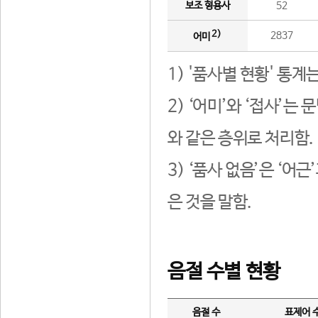
보조 형용사
52
2)
2837
어미
1) '품사별 현황' 통계
2) ‘어미’와 ‘접사’
와 같은 층위로 처리함.
3) ‘품사 없음’은 ‘어
은 것을 말함.
음절 수별 현황
음절 수
표제어 