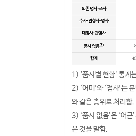
의존 명사·조사
수사·관형사·명사
대명사·관형사
3)
품사 없음
합계
4
1) '품사별 현황' 통계
2) ‘어미’와 ‘접사’
와 같은 층위로 처리함.
3) ‘품사 없음’은 ‘어
은 것을 말함.