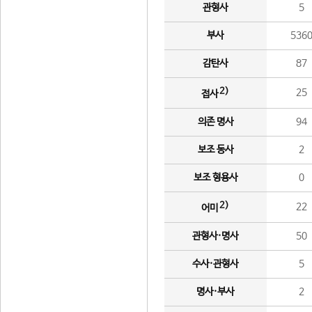
관형사
5
부사
536
감탄사
87
2)
25
접사
의존 명사
94
보조 동사
2
보조 형용사
0
2)
22
어미
관형사·명사
50
수사·관형사
5
명사·부사
2