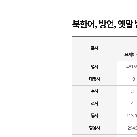
북한어, 방언, 옛말
품사
표제어
명사
4815
대명사
18
수사
3
조사
4
동사
1137
형용사
294