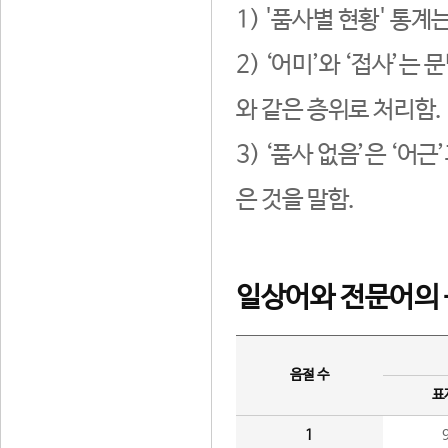
1) '품사별 현황' 통계
2) ‘어미’와 ‘접사’
와 같은 층위로 처리함.
3) ‘품사 없음’은 ‘어
은 것을 말함.
일상어와 전문어의 
음절 수
표
1