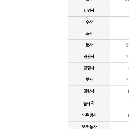
대명사
수사
조사
동사
9
형용사
2
관형사
부사
3
감탄사
2)
접사
의존 명사
보조 동사