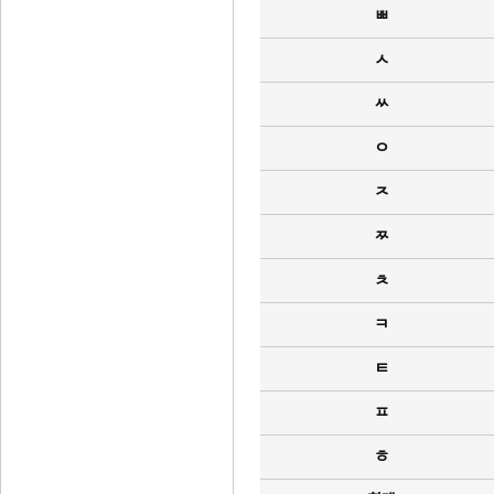
ㅃ
ㅅ
ㅆ
ㅇ
ㅈ
ㅉ
ㅊ
ㅋ
ㅌ
ㅍ
ㅎ