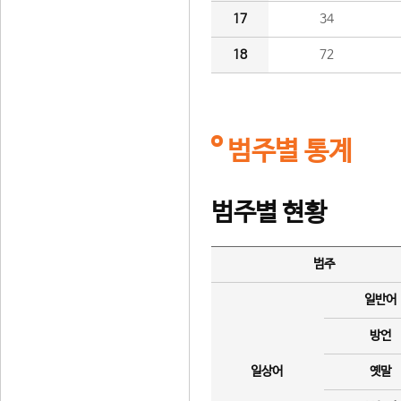
17
34
18
72
범주별 통계
범주별 현황
범주
일반어
방언
일상어
옛말