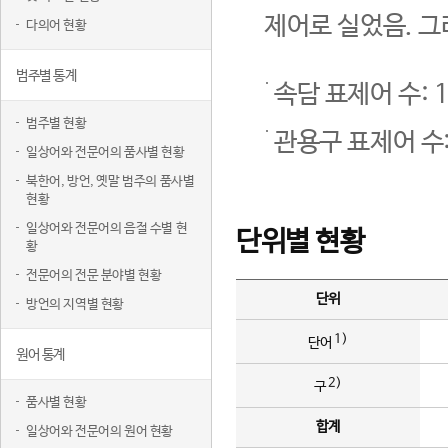
제어로 실었음. 그
다의어 현황
범주별 통계
속담 표제어 수: 1
범주별 현황
관용구 표제어 수:
일상어와 전문어의 품사별 현황
북한어, 방언, 옛말 범주의 품사별
현황
일상어와 전문어의 음절 수별 현
단위별 현황
황
전문어의 전문 분야별 현황
단위
방언의 지역별 현황
1)
단어
원어 통계
2)
구
품사별 현황
합계
일상어와 전문어의 원어 현황