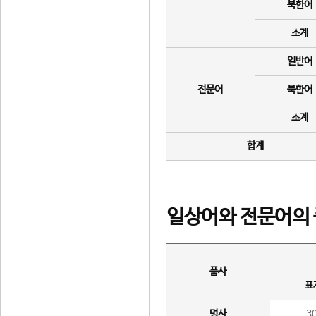
북한어
소계
일반어
전문어
북한어
소계
합계
일상어와 전문어의 
품사
표
명사
3