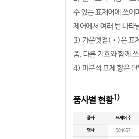
수 있는 표제어에 쓰이며
제어에서 여러 번 나타날
3) 가운뎃점(•)은 표
줌. 다른 기호와 함께 쓰
4) 미분석 표제 항은 
1)
품사별 현황
품사
표제어 수
명사
584657