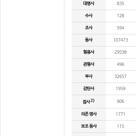
대명사
835
수사
128
조사
594
동사
107473
형용사
29538
관형사
496
부사
32657
감탄사
1959
2)
906
접사
의존 명사
1771
보조 동사
115