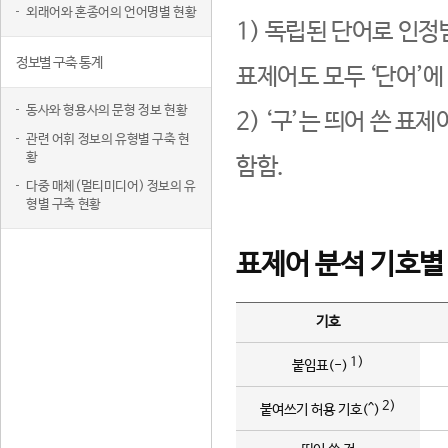
외래어와 혼종어의 언어명별 현황
1) 독립된 단어로 인정
정보별 구축 통계
표제어도 모두 ‘단어’에
동사와 형용사의 문형 정보 현황
2) ‘구’는 띄어 쓴 표
관련 어휘 정보의 유형별 구축 현
황
함함.
다중 매체(멀티미디어) 정보의 유
형별 구축 현황
표제어 분석 기호별
기호
1)
붙임표(-)
2)
붙여쓰기 허용 기호(^)