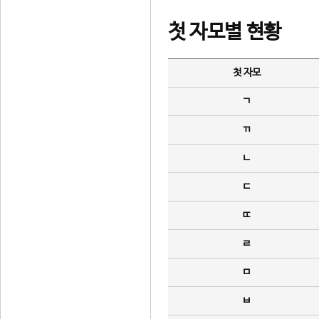
첫 자모별 현황
첫 자모
ㄱ
ㄲ
ㄴ
ㄷ
ㄸ
ㄹ
ㅁ
ㅂ