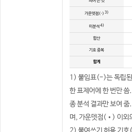
띄어 쓴 것
3)
가운뎃점(·)
4)
미분석
합산
기호 중복
합계
1) 붙임표(-)는 독립
한 표제어에 한 번만 씀
종 분석 결과만 보여 줌
며, 가운뎃점(•) 이외
2) 붙여쓰기 허용 기호