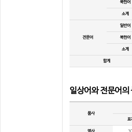
북한어
소계
일반어
전문어
북한어
소계
합계
일상어와 전문어의 
품사
표
명사
3