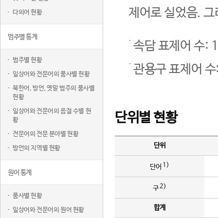
제어로 실었음. 그
다의어 현황
범주별 통계
속담 표제어 수: 1
범주별 현황
관용구 표제어 수:
일상어와 전문어의 품사별 현황
북한어, 방언, 옛말 범주의 품사별
현황
일상어와 전문어의 음절 수별 현
단위별 현황
황
전문어의 전문 분야별 현황
단위
방언의 지역별 현황
1)
단어
원어 통계
2)
구
품사별 현황
합계
일상어와 전문어의 원어 현황