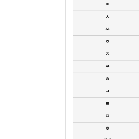
ㅃ
ㅅ
ㅆ
ㅇ
ㅈ
ㅉ
ㅊ
ㅋ
ㅌ
ㅍ
ㅎ