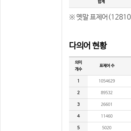
합계
※ 옛말 표제어(1281
다의어 현황
의미
표제어 수
개수
1
1054629
2
89532
3
26601
4
11460
5
5020