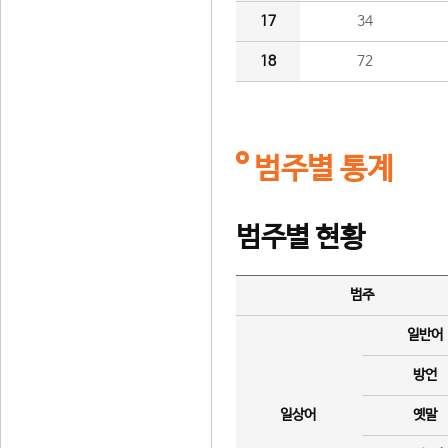
17
34
18
72
범주별 통계
범주별 현황
범주
일반어
방언
일상어
옛말