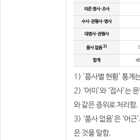
의존 명사·조사
수사·관형사·명사
대명사·관형사
3)
품사 없음
합계
4
1) '품사별 현황' 통계
2) ‘어미’와 ‘접사’
와 같은 층위로 처리함.
3) ‘품사 없음’은 ‘어
은 것을 말함.