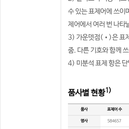
수 있는 표제어에 쓰이며
제어에서 여러 번 나타날
3) 가운뎃점(•)은 표
줌. 다른 기호와 함께 쓰
4) 미분석 표제 항은 
1)
품사별 현황
품사
표제어 수
명사
584657