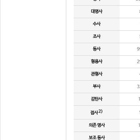
대명사
수사
조사
동사
9
형용사
2
관형사
부사
3
감탄사
2)
접사
의존 명사
보조 동사