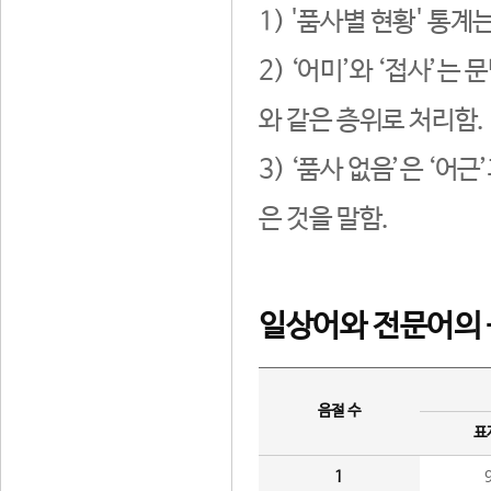
1) '품사별 현황' 통계
2) ‘어미’와 ‘접사’
와 같은 층위로 처리함.
3) ‘품사 없음’은 ‘어
은 것을 말함.
일상어와 전문어의 
음절 수
표
1