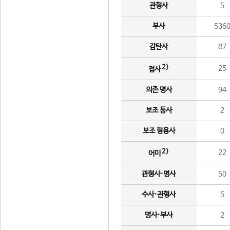
관형사
5
부사
536
감탄사
87
2)
25
접사
의존 명사
94
보조 동사
2
보조 형용사
0
2)
22
어미
관형사·명사
50
수사·관형사
5
명사·부사
2