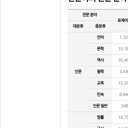
전문 분야
표제어
대분류
중분류
언어
7,32
문학
10,1
역사
35,4
인문
철학
3,43
교육
15,3
민속
6,64
인문 일반
24
법률
16,7