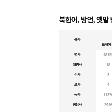
북한어, 방언, 옛말
품사
표제어
명사
4815
대명사
18
수사
3
조사
4
동사
1137
형용사
294