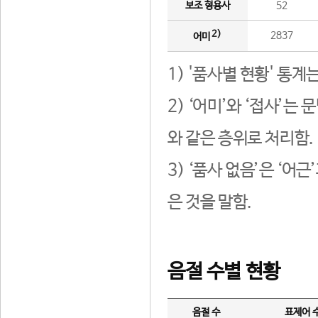
보조 형용사
52
2)
2837
어미
1) '품사별 현황' 통계
2) ‘어미’와 ‘접사’
와 같은 층위로 처리함.
3) ‘품사 없음’은 ‘어
은 것을 말함.
음절 수별 현황
음절 수
표제어 