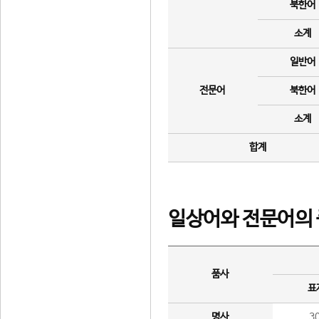
북한어
소계
일반어
전문어
북한어
소계
합계
일상어와 전문어의 
품사
표
명사
3