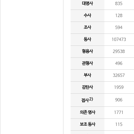
대명사
835
수사
128
조사
594
동사
107473
형용사
29538
관형사
496
부사
32657
감탄사
1959
2)
906
접사
의존 명사
1771
보조 동사
115