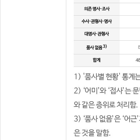
의존 명사·조사
수사·관형사·명사
대명사·관형사
3)
품사 없음
합계
4
1) '품사별 현황' 통계
2) ‘어미’와 ‘접사’
와 같은 층위로 처리함.
3) ‘품사 없음’은 ‘어
은 것을 말함.