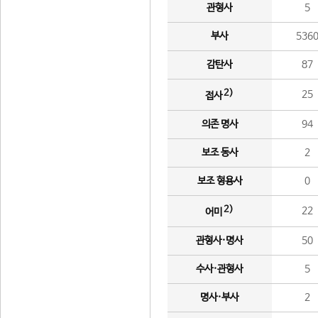
관형사
5
부사
536
감탄사
87
2)
25
접사
의존 명사
94
보조 동사
2
보조 형용사
0
2)
22
어미
관형사·명사
50
수사·관형사
5
명사·부사
2