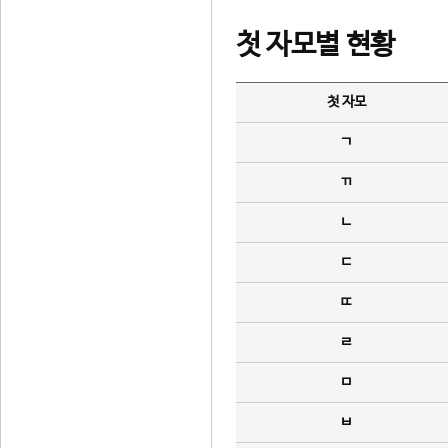
첫 자모별 현황
첫 자모
ㄱ
ㄲ
ㄴ
ㄷ
ㄸ
ㄹ
ㅁ
ㅂ