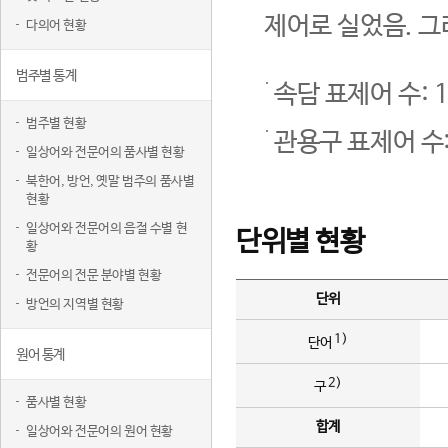
제어로 실었음. 그
다의어 현황
범주별 통계
속담 표제어 수: 1
범주별 현황
관용구 표제어 수:
일상어와 전문어의 품사별 현황
북한어, 방언, 옛말 범주의 품사별
현황
일상어와 전문어의 음절 수별 현
단위별 현황
황
전문어의 전문 분야별 현황
단위
방언의 지역별 현황
1)
단어
원어 통계
2)
구
품사별 현황
합계
일상어와 전문어의 원어 현황