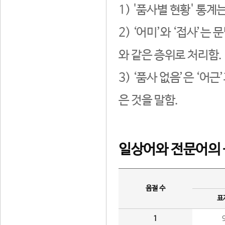
1) '품사별 현황' 통계
2) ‘어미’와 ‘접사’
와 같은 층위로 처리함.
3) ‘품사 없음’은 ‘어
은 것을 말함.
일상어와 전문어의 
음절 수
표
1