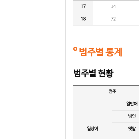
17
34
18
72
범주별 통계
범주별 현황
범주
일반어
방언
일상어
옛말