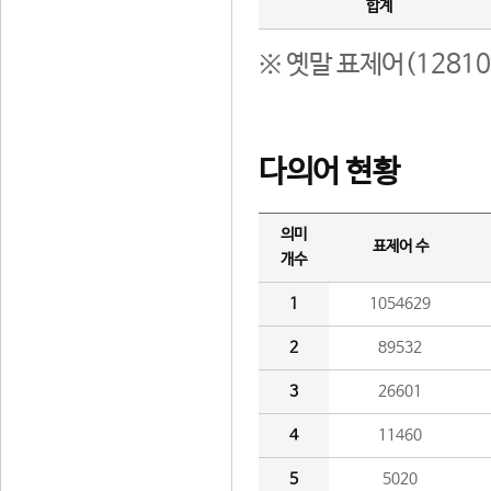
합계
※ 옛말 표제어(1281
다의어 현황
의미
표제어 수
개수
1
1054629
2
89532
3
26601
4
11460
5
5020