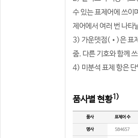
수 있는 표제어에 쓰이며
제어에서 여러 번 나타날
3) 가운뎃점(•)은 표
줌. 다른 기호와 함께 쓰
4) 미분석 표제 항은 
1)
품사별 현황
품사
표제어 수
명사
584657