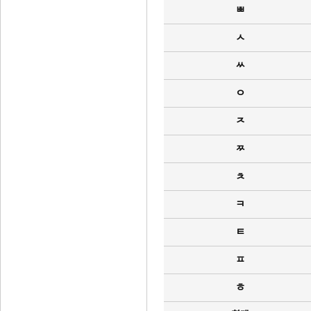
ㅃ
ㅅ
ㅆ
ㅇ
ㅈ
ㅉ
ㅊ
ㅋ
ㅌ
ㅍ
ㅎ