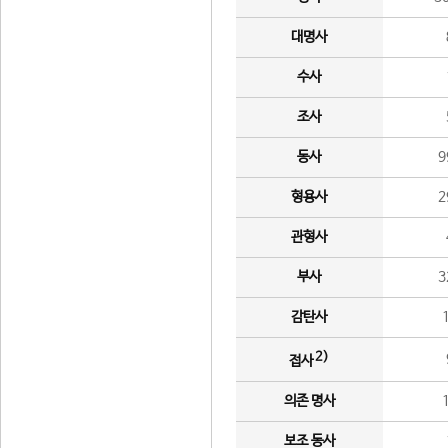
대명사
수사
조사
동사
9
형용사
2
관형사
부사
3
감탄사
2)
접사
의존 명사
보조 동사