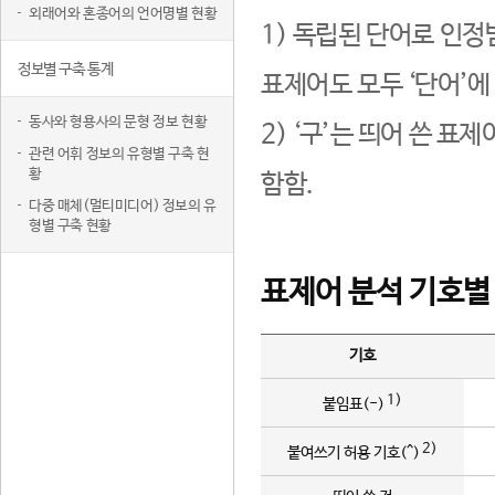
외래어와 혼종어의 언어명별 현황
1) 독립된 단어로 인정
정보별 구축 통계
표제어도 모두 ‘단어’에
동사와 형용사의 문형 정보 현황
2) ‘구’는 띄어 쓴 표
관련 어휘 정보의 유형별 구축 현
황
함함.
다중 매체(멀티미디어) 정보의 유
형별 구축 현황
표제어 분석 기호별
기호
1)
붙임표(-)
2)
붙여쓰기 허용 기호(^)