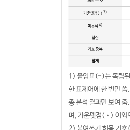
띄어 쓴 것
3)
가운뎃점(·)
4)
미분석
합산
기호 중복
합계
1) 붙임표(-)는 독립
한 표제어에 한 번만 씀
종 분석 결과만 보여 줌
며, 가운뎃점(•) 이외
2) 붙여쓰기 허용 기호