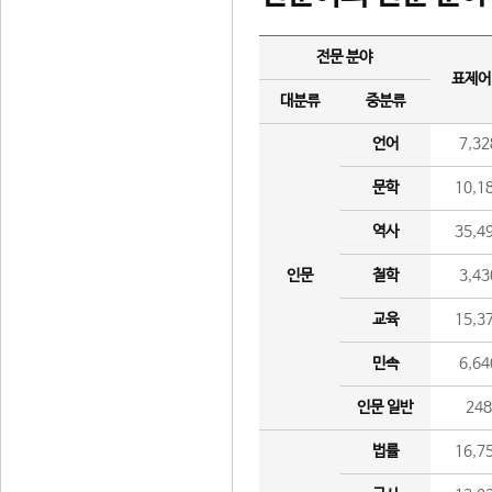
전문 분야
표제어
대분류
중분류
언어
7,32
문학
10,1
역사
35,4
인문
철학
3,43
교육
15,3
민속
6,64
인문 일반
24
법률
16,7