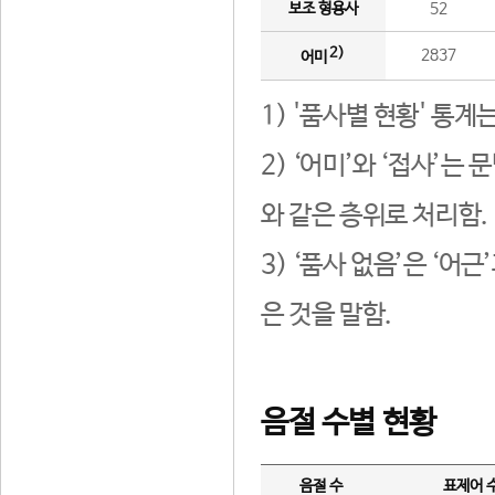
보조 형용사
52
2)
2837
어미
1) '품사별 현황' 통계
2) ‘어미’와 ‘접사’
와 같은 층위로 처리함.
3) ‘품사 없음’은 ‘어
은 것을 말함.
음절 수별 현황
음절 수
표제어 