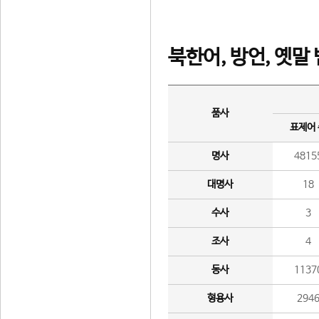
북한어, 방언, 옛말
품사
표제어
명사
4815
대명사
18
수사
3
조사
4
동사
1137
형용사
294