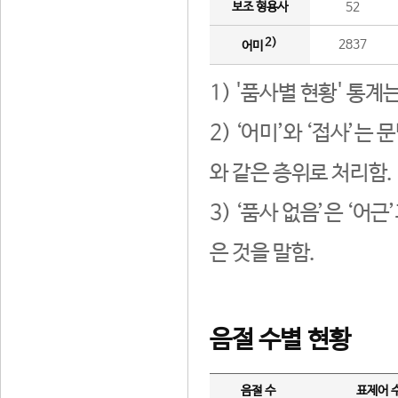
보조 형용사
52
2)
2837
어미
1) '품사별 현황' 통계
2) ‘어미’와 ‘접사’
와 같은 층위로 처리함.
3) ‘품사 없음’은 ‘어
은 것을 말함.
음절 수별 현황
음절 수
표제어 