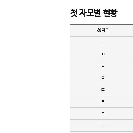
첫 자모별 현황
첫 자모
ㄱ
ㄲ
ㄴ
ㄷ
ㄸ
ㄹ
ㅁ
ㅂ