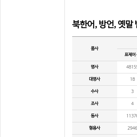
북한어, 방언, 옛말
품사
표제어
명사
4815
대명사
18
수사
3
조사
4
동사
1137
형용사
294