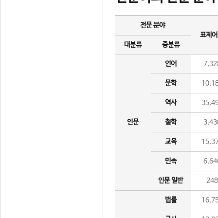
전문 분야
표제어
대분류
중분류
언어
7,32
문학
10,1
역사
35,4
인문
철학
3,43
교육
15,3
민속
6,64
인문 일반
24
법률
16,7