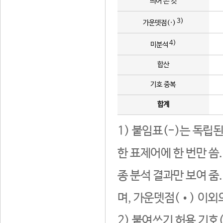
띄어 쓴 것
3)
가운뎃점(·)
4)
미분석
합산
기호 중복
합계
1) 붙임표(-)는 독립
한 표제어에 한 번만 씀
종 분석 결과만 보여 줌
며, 가운뎃점(•) 이외
2) 붙여쓰기 허용 기호