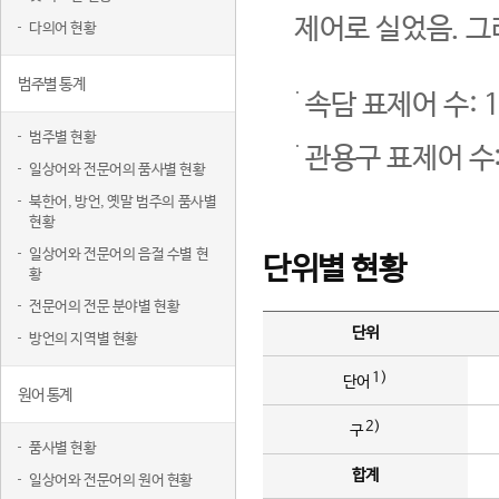
제어로 실었음. 그
다의어 현황
범주별 통계
속담 표제어 수: 1
범주별 현황
관용구 표제어 수:
일상어와 전문어의 품사별 현황
북한어, 방언, 옛말 범주의 품사별
현황
일상어와 전문어의 음절 수별 현
단위별 현황
황
전문어의 전문 분야별 현황
단위
방언의 지역별 현황
1)
단어
원어 통계
2)
구
품사별 현황
합계
일상어와 전문어의 원어 현황