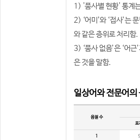
1) '품사별 현황' 통계
2) ‘어미’와 ‘접사’
와 같은 층위로 처리함.
3) ‘품사 없음’은 ‘어
은 것을 말함.
일상어와 전문어의 
음절 수
표
1