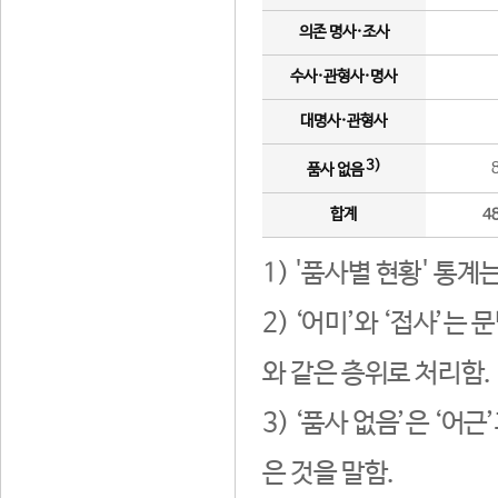
의존 명사·조사
수사·관형사·명사
대명사·관형사
3)
품사 없음
합계
4
1) '품사별 현황' 통계
2) ‘어미’와 ‘접사’
와 같은 층위로 처리함.
3) ‘품사 없음’은 ‘어
은 것을 말함.