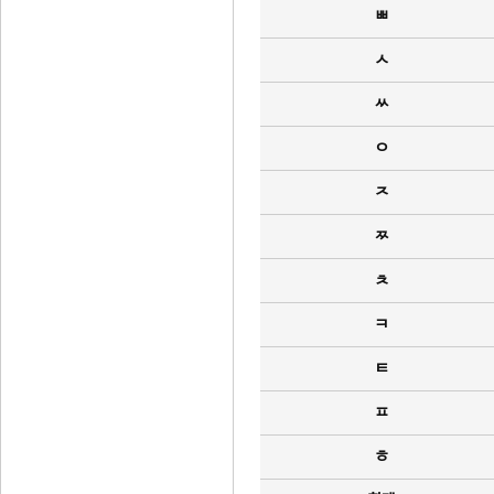
ㅃ
ㅅ
ㅆ
ㅇ
ㅈ
ㅉ
ㅊ
ㅋ
ㅌ
ㅍ
ㅎ