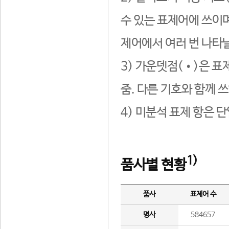
수 있는 표제어에 쓰이며
제어에서 여러 번 나타날
3) 가운뎃점(•)은 표
줌. 다른 기호와 함께 쓰
4) 미분석 표제 항은 
1)
품사별 현황
품사
표제어 수
명사
584657