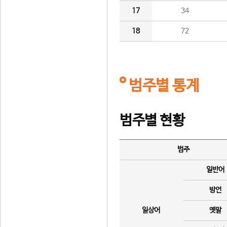
17
34
18
72
범주별 통계
범주별 현황
범주
일반어
방언
일상어
옛말