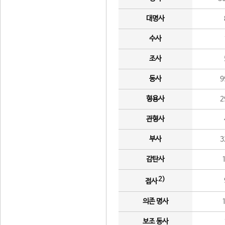
대명사
수사
조사
동사
9
형용사
2
관형사
부사
3
감탄사
2)
접사
의존 명사
보조 동사