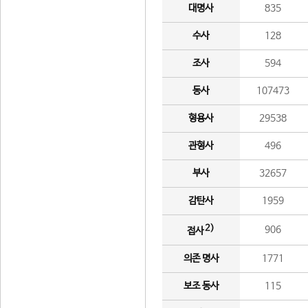
대명사
835
수사
128
조사
594
동사
107473
형용사
29538
관형사
496
부사
32657
감탄사
1959
2)
906
접사
의존 명사
1771
보조 동사
115