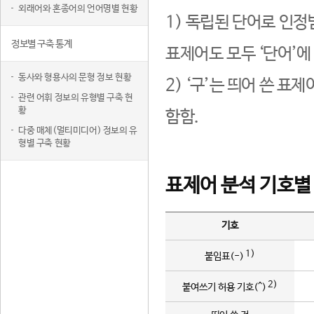
외래어와 혼종어의 언어명별 현황
1) 독립된 단어로 인정
정보별 구축 통계
표제어도 모두 ‘단어’에
동사와 형용사의 문형 정보 현황
2) ‘구’는 띄어 쓴 표
관련 어휘 정보의 유형별 구축 현
황
함함.
다중 매체(멀티미디어) 정보의 유
형별 구축 현황
표제어 분석 기호별
기호
1)
붙임표(-)
2)
붙여쓰기 허용 기호(^)