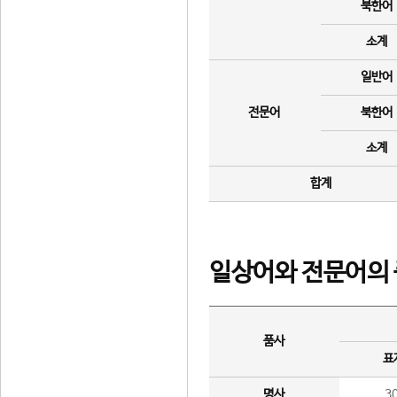
북한어
소계
일반어
전문어
북한어
소계
합계
일상어와 전문어의 
품사
표
명사
3