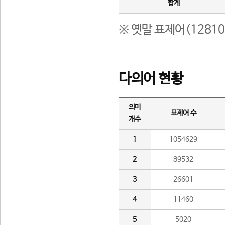
합계
※ 옛말 표제어(1281
다의어 현황
의미
표제어 수
개수
1
1054629
2
89532
3
26601
4
11460
5
5020