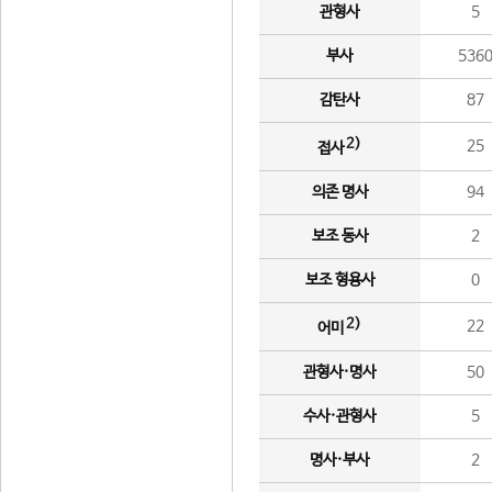
관형사
5
부사
536
감탄사
87
2)
25
접사
의존 명사
94
보조 동사
2
보조 형용사
0
2)
22
어미
관형사·명사
50
수사·관형사
5
명사·부사
2