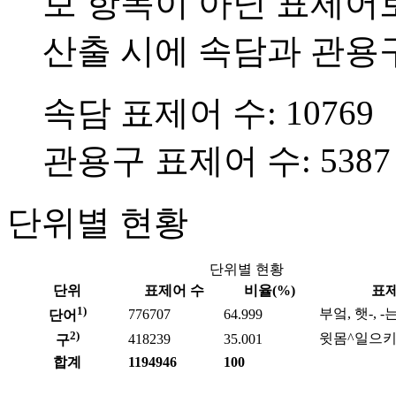
보 항목이 아닌 표제어
산출 시에 속담과 관용
속담 표제어 수: 10769
관용구 표제어 수: 5387
단위별 현황
단위별 현황
단위
표제어 수
비율(%)
표제
1)
부엌, 햇-, 
776707
64.999
단어
2)
윗몸^일으키
418239
35.001
구
합계
1194946
100