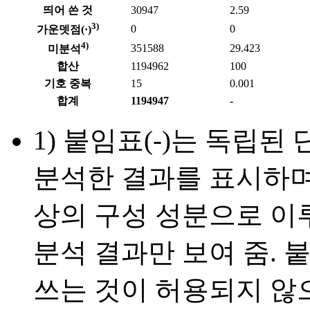
띄어 쓴 것
30947
2.59
3)
0
0
가운뎃점(·)
4)
351588
29.423
미분석
합산
1194962
100
기호 중복
15
0.001
합계
1194947
-
1) 붙임표(-)는 독립
분석한 결과를 표시하며 
상의 구성 성분으로 이
분석 결과만 보여 줌. 
쓰는 것이 허용되지 않으