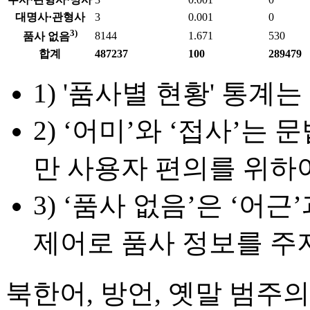
대명사·관형사
3
0.001
0
3)
8144
1.671
530
품사 없음
합계
487237
100
289479
1) '품사별 현황' 통계는
2) ‘어미’와 ‘접사’
만 사용자 편의를 위하
3) ‘품사 없음’은 ‘어
제어로 품사 정보를 주지
북한어, 방언, 옛말 범주