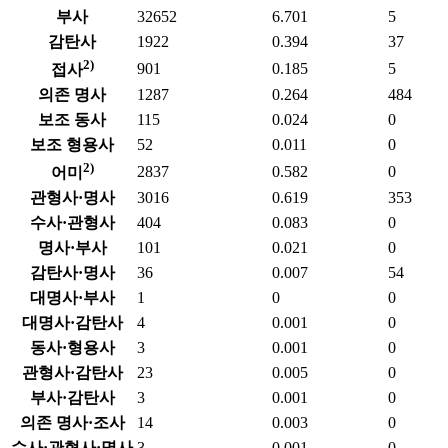
부사
32652
6.701
5
감탄사
1922
0.394
37
2)
901
0.185
5
접사
의존 명사
1287
0.264
484
보조 동사
115
0.024
0
보조 형용사
52
0.011
0
2)
2837
0.582
0
어미
관형사·명사
3016
0.619
353
수사·관형사
404
0.083
0
명사·부사
101
0.021
0
감탄사·명사
36
0.007
54
대명사·부사
1
0
0
대명사·감탄사
4
0.001
0
동사·형용사
3
0.001
0
관형사·감탄사
23
0.005
0
부사·감탄사
3
0.001
0
의존 명사·조사
14
0.003
0
수사·관형사·명사
3
0.001
0