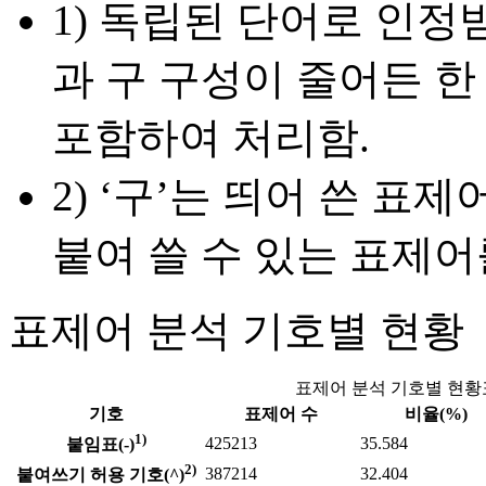
1) 독립된 단어로 인정받
과 구 구성이 줄어든 한
포함하여 처리함.
2) ‘구’는 띄어 쓴 표
붙여 쓸 수 있는 표제어
표제어 분석 기호별 현황
표제어 분석 기호별 현황
기호
표제어 수
비율(%)
1)
425213
35.584
붙임표(-)
2)
387214
32.404
붙여쓰기 허용 기호(^)