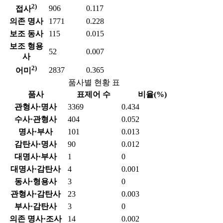
2)
906
0.117
접사
의존 명사
1771
0.228
보조 동사
115
0.015
보조 형용
52
0.007
사
2)
2837
0.365
어미
품사별 현황 표
품사
표제어 수
비율(%)
관형사·명사
3369
0.434
수사·관형사
404
0.052
명사·부사
101
0.013
감탄사·명사
90
0.012
대명사·부사
1
0
대명사·감탄사
4
0.001
동사·형용사
3
0
관형사·감탄사
23
0.003
부사·감탄사
3
0
의존 명사·조사
14
0.002