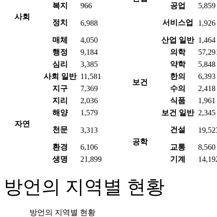
복지
966
공업
5,859
사회
정치
서비스업
6,988
1,926
매체
4,050
산업 일반
1,464
행정
9,184
의학
57,29
심리
3,385
약학
5,848
사회 일반
11,581
한의
6,393
보건
지구
7,369
수의
2,418
지리
2,036
식품
1,961
해양
1,579
보건 일반
2,345
자연
천문
건설
3,313
19,52
공학
환경
6,106
교통
8,560
생명
21,899
기계
14,19
방언의 지역별 현황
방언의 지역별 현황