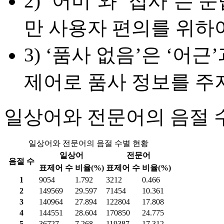
2) ‘어미’와 ‘접사’
만 사용자 편의를 위하
3) ‘품사 없음’은 ‘어
제어로 품사 정보를 주지
일상어와 전문어의 음절 
일상어와 전문어의 음절 수별 현황
일상어
전문어
음절 수
표제어 수
비율(%)
표제어 수
비율(%)
1
9054
1.792
3212
0.466
2
149569
29.597
71454
10.361
3
140964
27.894
122804
17.808
4
144551
28.604
170850
24.775
5
36727
7.268
119387
17.312