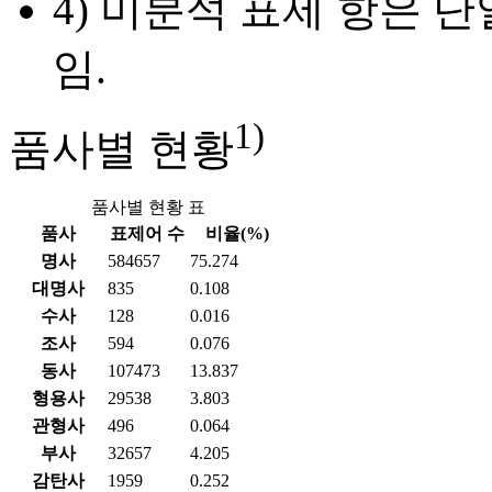
4) 미분석 표제 항은 
임.
1)
품사별 현황
품사별 현황 표
품사
표제어 수
비율(%)
명사
584657
75.274
대명사
835
0.108
수사
128
0.016
조사
594
0.076
동사
107473
13.837
형용사
29538
3.803
관형사
496
0.064
부사
32657
4.205
감탄사
1959
0.252