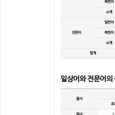
북한어
소계
일반어
전문어
북한어
소계
합계
일상어와 전문어의 
품사
표
명사
3