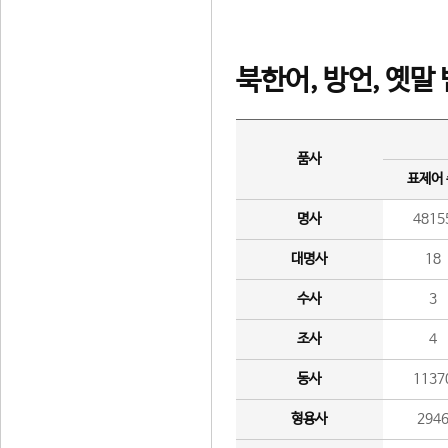
북한어, 방언, 옛말
품사
표제어
명사
4815
대명사
18
수사
3
조사
4
동사
1137
형용사
294