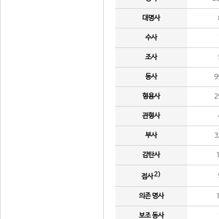
대명사
수사
조사
동사
9
형용사
2
관형사
부사
3
감탄사
2)
접사
의존 명사
보조 동사