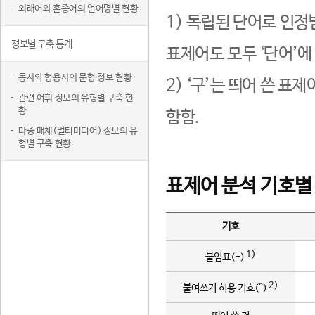
외래어와 혼종어의 언어명별 현황
1) 독립된 단어로 인정
정보별 구축 통계
표제어도 모두 ‘단어’에
동사와 형용사의 문형 정보 현황
2) ‘구’는 띄어 쓴 표
관련 어휘 정보의 유형별 구축 현
황
함함.
다중 매체(멀티미디어) 정보의 유
형별 구축 현황
표제어 분석 기호별
기호
1)
붙임표(-)
2)
붙여쓰기 허용 기호(^)