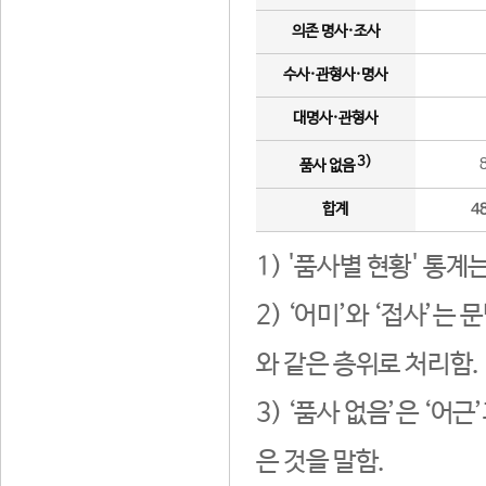
의존 명사·조사
수사·관형사·명사
대명사·관형사
3)
품사 없음
합계
4
1) '품사별 현황' 통계
2) ‘어미’와 ‘접사’
와 같은 층위로 처리함.
3) ‘품사 없음’은 ‘어
은 것을 말함.