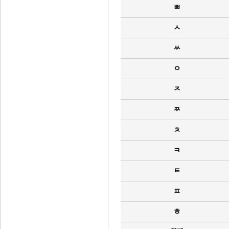
ㅃ
ㅅ
ㅆ
ㅇ
ㅈ
ㅉ
ㅊ
ㅋ
ㅌ
ㅍ
ㅎ