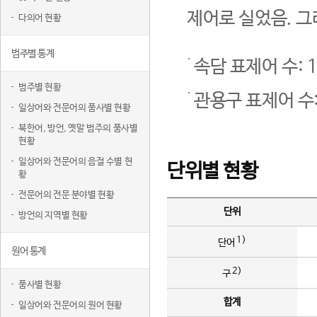
제어로 실었음. 그
다의어 현황
범주별 통계
속담 표제어 수: 1
범주별 현황
관용구 표제어 수:
일상어와 전문어의 품사별 현황
북한어, 방언, 옛말 범주의 품사별
현황
일상어와 전문어의 음절 수별 현
단위별 현황
황
전문어의 전문 분야별 현황
단위
방언의 지역별 현황
1)
단어
원어 통계
2)
구
품사별 현황
합계
일상어와 전문어의 원어 현황