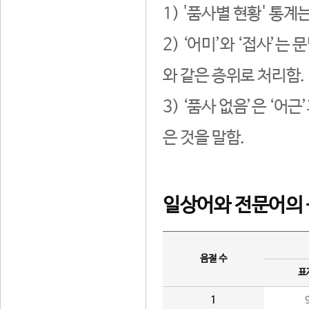
1) '품사별 현황' 통계
2) ‘어미’와 ‘접사’
와 같은 층위로 처리함.
3) ‘품사 없음’은 ‘어
은 것을 말함.
일상어와 전문어의 
음절 수
표
1