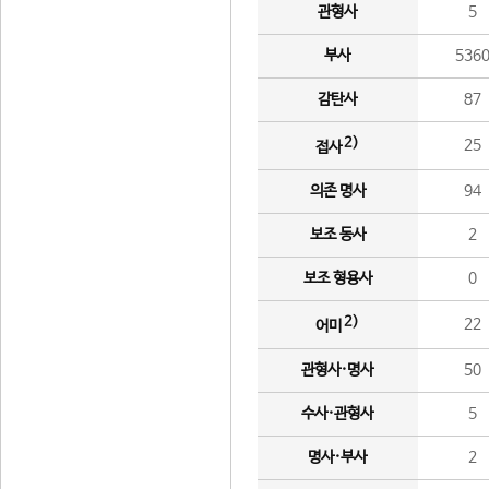
관형사
5
부사
536
감탄사
87
2)
25
접사
의존 명사
94
보조 동사
2
보조 형용사
0
2)
22
어미
관형사·명사
50
수사·관형사
5
명사·부사
2