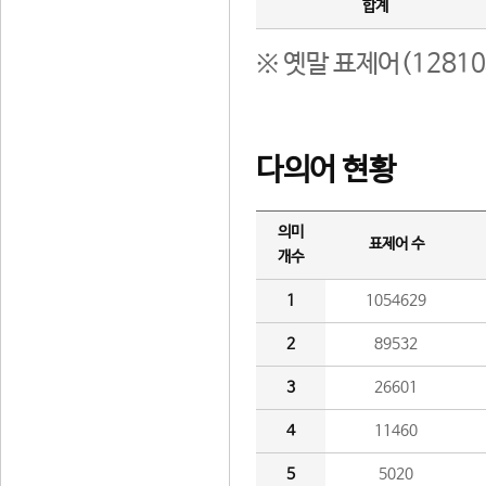
합계
※ 옛말 표제어(1281
다의어 현황
의미
표제어 수
개수
1
1054629
2
89532
3
26601
4
11460
5
5020