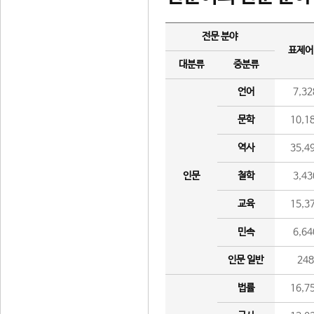
전문 분야
표제어
대분류
중분류
언어
7,32
문학
10,1
역사
35,4
인문
철학
3,43
교육
15,3
민속
6,64
인문 일반
24
법률
16,7