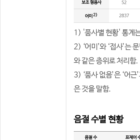
보조 형용사
52
2)
2837
어미
1) '품사별 현황' 통계
2) ‘어미’와 ‘접사’
와 같은 층위로 처리함.
3) ‘품사 없음’은 ‘어
은 것을 말함.
음절 수별 현황
음절 수
표제어 