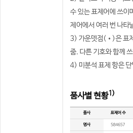
수 있는 표제어에 쓰이며
제어에서 여러 번 나타날
3) 가운뎃점(•)은 표
줌. 다른 기호와 함께 쓰
4) 미분석 표제 항은 
1)
품사별 현황
품사
표제어 수
명사
584657