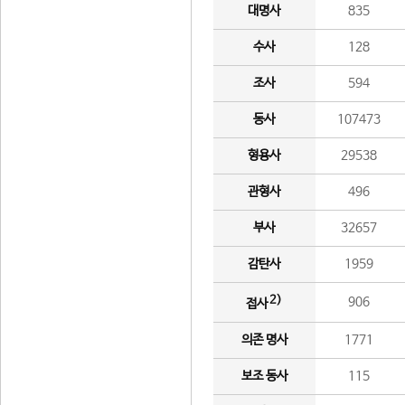
대명사
835
수사
128
조사
594
동사
107473
형용사
29538
관형사
496
부사
32657
감탄사
1959
2)
906
접사
의존 명사
1771
보조 동사
115