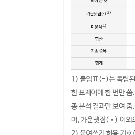
띄어 쓴 것
3)
가운뎃점(·)
4)
미분석
합산
기호 중복
합계
1) 붙임표(-)는 독립
한 표제어에 한 번만 씀
종 분석 결과만 보여 줌
며, 가운뎃점(•) 이외
2) 붙여쓰기 허용 기호