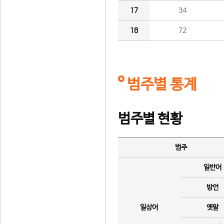
17
34
18
72
범주별 통계
범주별 현황
범주
일반어
방언
일상어
옛말