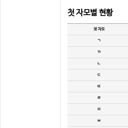
첫 자모별 현황
첫 자모
ㄱ
ㄲ
ㄴ
ㄷ
ㄸ
ㄹ
ㅁ
ㅂ