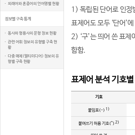
외래어와 혼종어의 언어명별 현황
1) 독립된 단어로 인정
정보별 구축 통계
표제어도 모두 ‘단어’에
동사와 형용사의 문형 정보 현황
2) ‘구’는 띄어 쓴 표
관련 어휘 정보의 유형별 구축 현
황
함함.
다중 매체(멀티미디어) 정보의 유
형별 구축 현황
표제어 분석 기호별
기호
1)
붙임표(-)
2)
붙여쓰기 허용 기호(^)