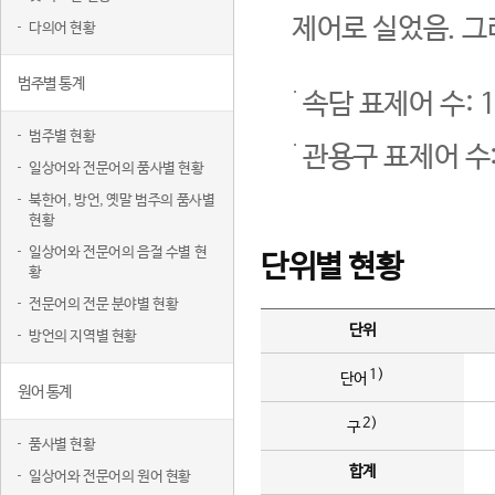
제어로 실었음. 그
다의어 현황
범주별 통계
속담 표제어 수: 1
범주별 현황
관용구 표제어 수:
일상어와 전문어의 품사별 현황
북한어, 방언, 옛말 범주의 품사별
현황
일상어와 전문어의 음절 수별 현
단위별 현황
황
전문어의 전문 분야별 현황
단위
방언의 지역별 현황
1)
단어
원어 통계
2)
구
품사별 현황
합계
일상어와 전문어의 원어 현황