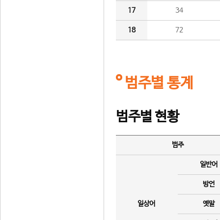
17
34
18
72
범주별 통계
범주별 현황
범주
일반어
방언
일상어
옛말