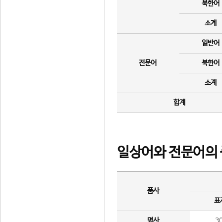
북한어
소계
일반어
전문어
북한어
소계
합계
일상어와 전문어의 
품사
표
명사
3