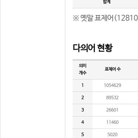
합계
※ 옛말 표제어(1281
다의어 현황
의미
표제어 수
개수
1
1054629
2
89532
3
26601
4
11460
5
5020