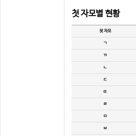
첫 자모별 현황
첫 자모
ㄱ
ㄲ
ㄴ
ㄷ
ㄸ
ㄹ
ㅁ
ㅂ