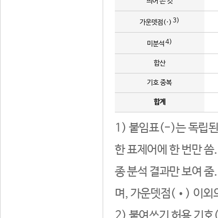
띄어 쓴 것
3)
가운뎃점(·)
4)
미분석
합산
기호 중복
합계
1) 붙임표(-)는 독립
한 표제어에 한 번만 씀
종 분석 결과만 보여 줌
며, 가운뎃점(•) 이외
2) 붙여쓰기 허용 기호