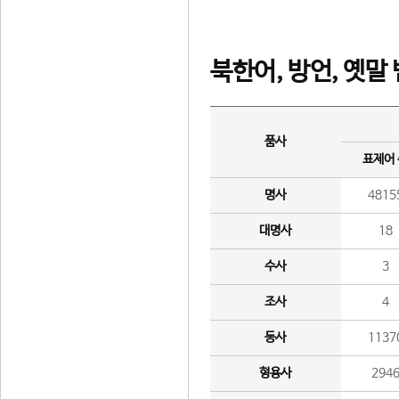
북한어, 방언, 옛말
품사
표제어
명사
4815
대명사
18
수사
3
조사
4
동사
1137
형용사
294