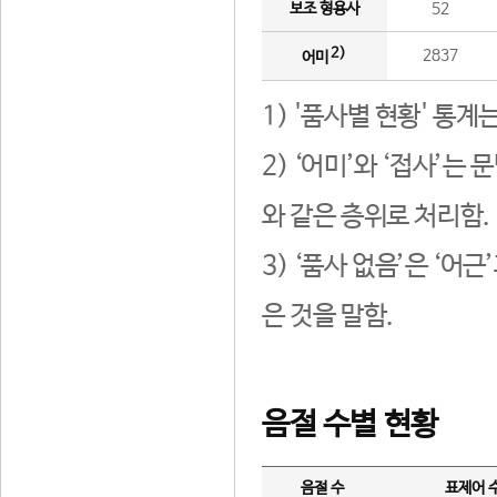
보조 형용사
52
2)
2837
어미
1) '품사별 현황' 통계
2) ‘어미’와 ‘접사’
와 같은 층위로 처리함.
3) ‘품사 없음’은 ‘어
은 것을 말함.
음절 수별 현황
음절 수
표제어 