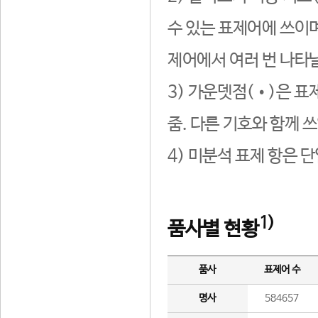
수 있는 표제어에 쓰이며
제어에서 여러 번 나타날
3) 가운뎃점(•)은 표
줌. 다른 기호와 함께 쓰
4) 미분석 표제 항은 
1)
품사별 현황
품사
표제어 수
명사
584657