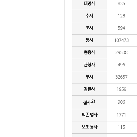
대명사
835
수사
128
조사
594
동사
107473
형용사
29538
관형사
496
부사
32657
감탄사
1959
2)
906
접사
의존 명사
1771
보조 동사
115