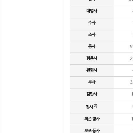
대명사
수사
조사
동사
9
형용사
2
관형사
부사
3
감탄사
2)
접사
의존 명사
보조 동사