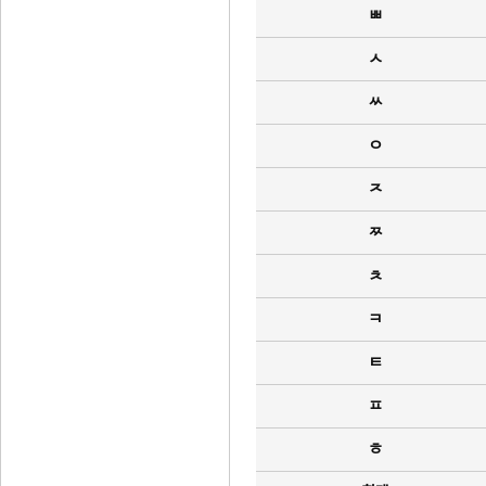
ㅃ
ㅅ
ㅆ
ㅇ
ㅈ
ㅉ
ㅊ
ㅋ
ㅌ
ㅍ
ㅎ