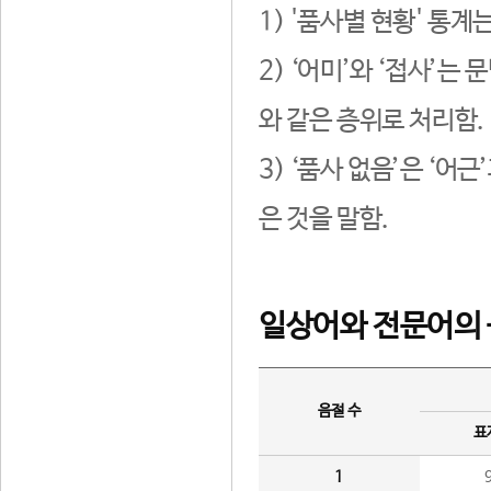
1) '품사별 현황' 통계
2) ‘어미’와 ‘접사’
와 같은 층위로 처리함.
3) ‘품사 없음’은 ‘어
은 것을 말함.
일상어와 전문어의 
음절 수
표
1