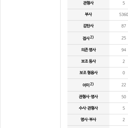
관형사
5
부사
536
감탄사
87
2)
25
접사
의존 명사
94
보조 동사
2
보조 형용사
0
2)
22
어미
관형사·명사
50
수사·관형사
5
명사·부사
2