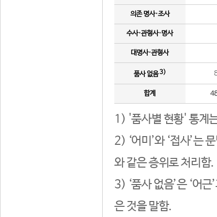
의존 명사·조사
수사·관형사·명사
대명사·관형사
3)
품사 없음
합계
4
1) '품사별 현황' 통계
2) ‘어미’와 ‘접사’
와 같은 층위로 처리함.
3) ‘품사 없음’은 ‘어
은 것을 말함.