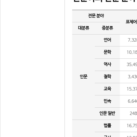
전문 분야
표제어
대분류
중분류
언어
7,32
문학
10,1
역사
35,4
인문
철학
3,43
교육
15,3
민속
6,64
인문 일반
24
법률
16,7