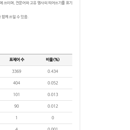
제어에 쓰이며, 전문어와 고유 명사의 띄어쓰기를 표기
 함께 쓰일 수 있음.
표제어 수
비율(%)
3369
0.434
404
0.052
101
0.013
90
0.012
1
0
4
0.001