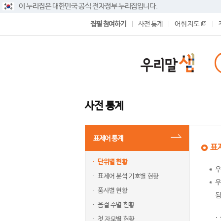
이 누리집은 대한민국 공식 전자정부 누리집입니다.
집필 참여하기
사전 통계
어휘 지도
사전 통계
표제어 통계
표
단위별 현황
우
표제어 분석 기호별 현황
우
품사별 현황
됨
음절 수별 현황
첫 자모별 현황