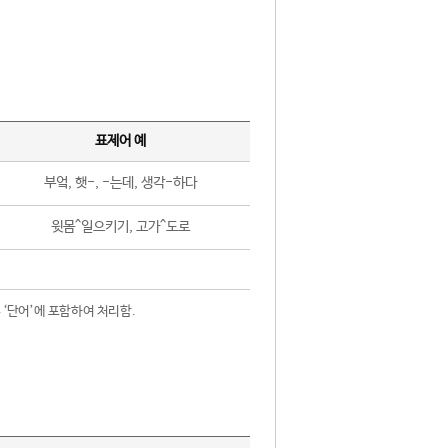
표제어 예
부엌, 햇-, -는데, 생각-하다
윗몸^일으키기, 고가^도로
 ‘단어’에 포함하여 처리함.