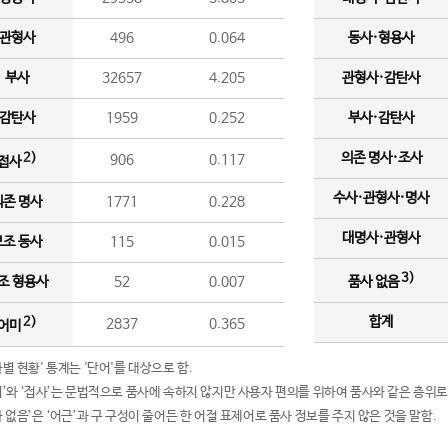
관형사
496
0.064
동사·형용사
부사
32657
4.205
관형사·감탄사
감탄사
1959
0.252
부사·감탄사
의존 명사·조사
2)
906
0.117
접사
수사·관형사·명사
의존 명사
1771
0.228
대명사·관형사
보조 동사
115
0.015
3)
조 형용사
52
0.007
품사 없음
합계
2)
2837
0.365
어미
품사별 현황' 통계는 '단어'를 대상으로 함.
어미’와 ‘접사’는 문법적으로 품사에 속하지 않지만 사용자 편의를 위하여 품사와 같은 층위로
품사 없음’은 ‘어근’과 구 구성이 줄어든 한 어절 표제어로 품사 정보를 주지 않은 것을 말함.