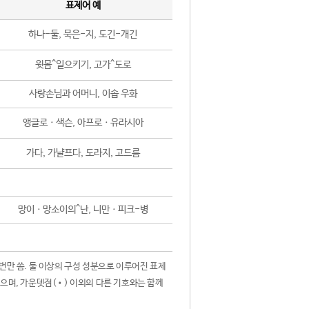
표제어 예
하나-둘, 묵은-지, 도긴-개긴
윗몸^일으키기, 고가^도로
사랑손님과 어머니, 이솝 우화
앵글로ㆍ색슨, 아프로ㆍ유라시아
가다, 가냘프다, 도라지, 고드름
망이ㆍ망소이의^난, 니만ㆍ피크-병
 번만 씀. 둘 이상의 구성 성분으로 이루어진 표제
않으며, 가운뎃점(•) 이외의 다른 기호와는 함께