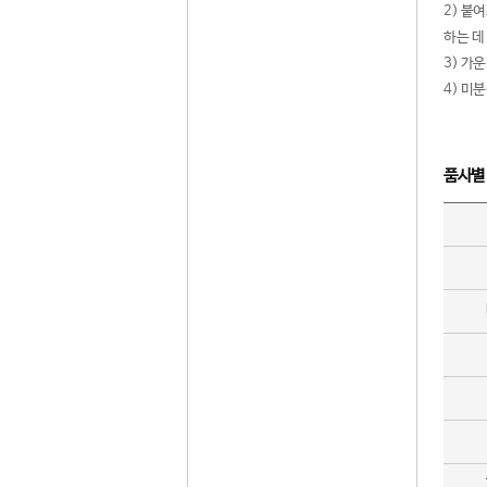
2) 붙
하는 데
3) 가
4) 미
품사별