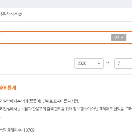
작은 창 사전
옛한글
2026
7
년
제어 통계
리말샘에서는 의미(뜻풀이) 단위로 표제어를 제시함.
리말샘에서는 속담과 관용구의 검색 편의를 위해 정보 항목이 아닌 표제어로 실었음. 그러
.
속담 표제어 수: 10769