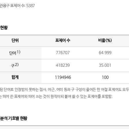
관용구 표제어 수: 5387
 현황
단위
표제어 수
비율(%)
1)
776707
64.999
단어
2)
418239
35.001
구
합계
1194946
100
립된 단어로 인정받지 못하는 접사, 어근, 어미 등과 구 구성이 줄어든 한 어절 표제어도 모두
구’는 띄어 쓴 표제어와 띄어 쓰는 것이 원칙이되 붙여 쓸 수 있는 표제어를 포함함.
 분석 기호별 현황