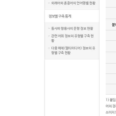
외래어와 혼종어의 언어명별 현황
정보별 구축 통계
붙
동사와 형용사의 문형 정보 현황
관련 어휘 정보의 유형별 구축 현
황
다중 매체(멀티미디어) 정보의 유
형별 구축 현황
1) 붙
어의 경
쓰이지 