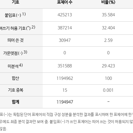
기호
표제어 수
비율(%)
1)
425213
35.584
붙임표(-)
2)
387214
32.404
여쓰기 허용 기호(^)
띄어 쓴 것
30947
2.59
3)
0
0
가운뎃점(·)
4)
351588
29.423
미분석
합산
1194962
100
기호 중복
15
0.001
합계
1194947
-
임표(-)는 독립된 단어 표제어의 직접 구성 성분을 분석한 결과를 표시하며 한 표제어에 한
우에도 최종 분석 결과만 보여 줌. 붙임표(-)가 쓰인 표제어는 띄어 쓰는 것이 허용되지 
않음.