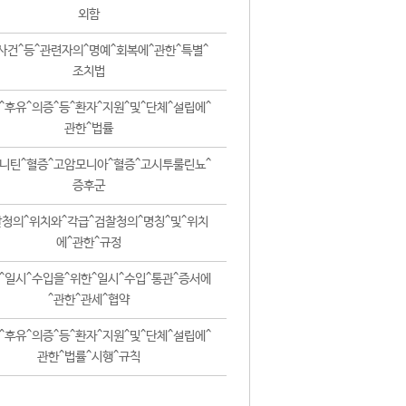
외함
사건^등^관련자의^명예^회복에^관한^특별^
조치법
^후유^의증^등^환자^지원^및^단체^설립에^
관한^법률
니틴^혈증^고암모니아^혈증^고시투룰린뇨^
증후군
청의^위치와^각급^검찰청의^명칭^및^위치
에^관한^규정
^일시^수입을^위한^일시^수입^통관^증서에
^관한^관세^협약
^후유^의증^등^환자^지원^및^단체^설립에^
관한^법률^시행^규칙