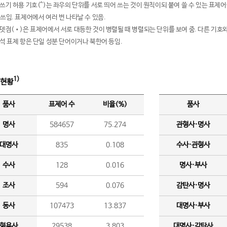
여쓰기 허용 기호(^)는 좌우의 단위를 서로 띄어 쓰는 것이 원칙이되 붙여 쓸 수 있는 표
 쓰임. 표제어에서 여러 번 나타날 수 있음.
운뎃점(•)은 표제어에서 서로 대등한 것이 병렬될 때 병렬되는 단위를 보여 줌. 다른 기호와
분석 표제 항은 단일 성분 단어이거나 북한어 등임.
1)
 현황
품사
표제어 수
비율(%)
품사
명사
584657
75.274
관형사·명사
대명사
835
0.108
수사·관형사
수사
128
0.016
명사·부사
조사
594
0.076
감탄사·명사
동사
107473
13.837
대명사·부사
형용사
29538
3.803
대명사·감탄사