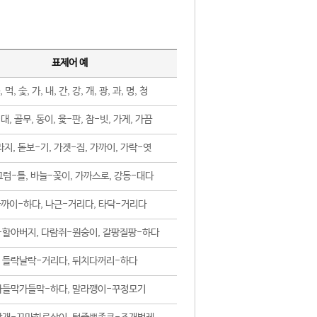
표제어 예
, 먹, 숯, 가, 내, 간, 강, 개, 광, 과, 명, 청
대, 골무, 동이, 윷-판, 참-빗, 가게, 가끔
지, 돋보-기, 가겟-집, 가까이, 가락-엿
럼-틀, 바늘-꽂이, 가까스로, 강동-대다
까이-하다, 나근-거리다, 타닥-거리다
-할아버지, 다람쥐-원숭이, 갈팡질팡-하다
들락날락-거리다, 뒤치다꺼리-하다
가들막가들막-하다, 말라깽이-꾸정모기