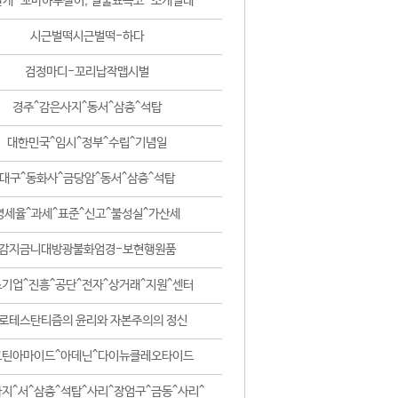
날개-꼬마하루살이, 털줄뾰족코-조개벌레
시근벌떡시근벌떡-하다
검정마디-꼬리납작맵시벌
경주^감은사지^동서^삼층^석탑
대한민국^임시^정부^수립^기념일
대구^동화사^금당암^동서^삼층^석탑
영세율^과세^표준^신고^불성실^가산세
감지금니대방광불화엄경-보현행원품
기업^진흥^공단^전자^상거래^지원^센터
로테스탄티즘의 윤리와 자본주의의 정신
코틴아마이드^아데닌^다이뉴클레오타이드
지^서^삼층^석탑^사리^장엄구^금동^사리^