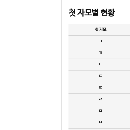
첫 자모별 현황
첫 자모
ㄱ
ㄲ
ㄴ
ㄷ
ㄸ
ㄹ
ㅁ
ㅂ