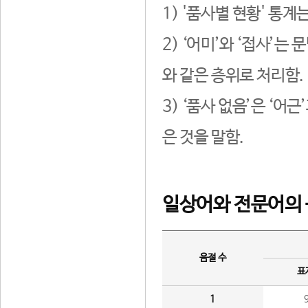
1) '품사별 현황' 통계
2) ‘어미’와 ‘접사’
와 같은 층위로 처리함.
3) ‘품사 없음’은 ‘어
은 것을 말함.
일상어와 전문어의 
음절 수
표
1