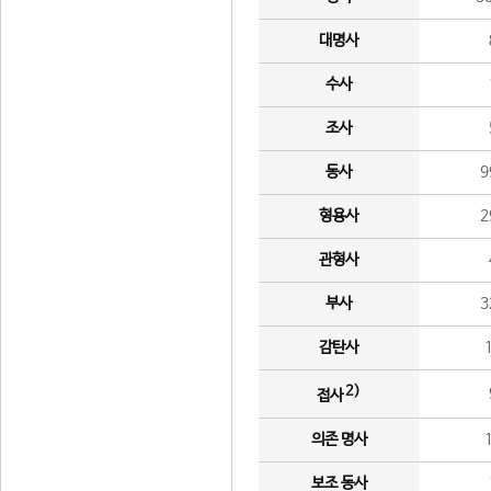
대명사
수사
조사
동사
9
형용사
2
관형사
부사
3
감탄사
2)
접사
의존 명사
보조 동사