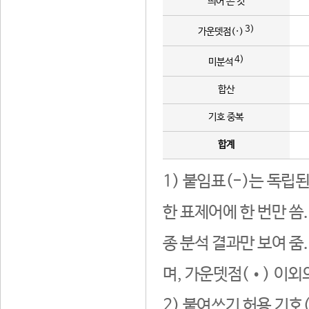
띄어 쓴 것
3)
가운뎃점(·)
4)
미분석
합산
기호 중복
합계
1) 붙임표(-)는 독립
한 표제어에 한 번만 씀
종 분석 결과만 보여 줌
며, 가운뎃점(•) 이외
2) 붙여쓰기 허용 기호