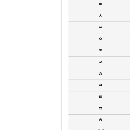
ㅃ
ㅅ
ㅆ
ㅇ
ㅈ
ㅉ
ㅊ
ㅋ
ㅌ
ㅍ
ㅎ