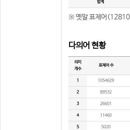
합계
※ 옛말 표제어(1281
다의어 현황
의미
표제어 수
개수
1
1054629
2
89532
3
26601
4
11460
5
5020