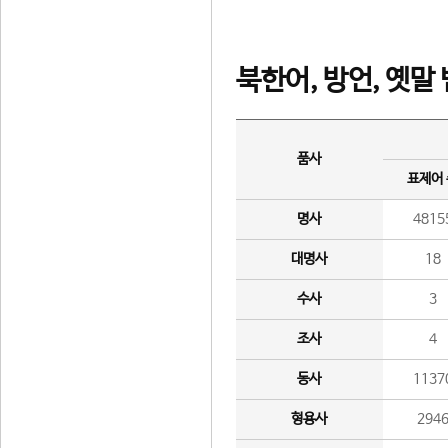
북한어, 방언, 옛말
품사
표제어
명사
4815
대명사
18
수사
3
조사
4
동사
1137
형용사
294