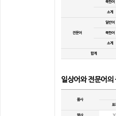
북한어
소계
일반어
전문어
북한어
소계
합계
일상어와 전문어의 
품사
표
명사
3