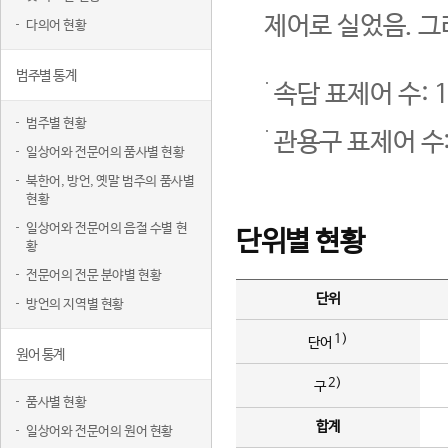
제어로 실었음. 그
다의어 현황
범주별 통계
속담 표제어 수: 1
범주별 현황
관용구 표제어 수:
일상어와 전문어의 품사별 현황
북한어, 방언, 옛말 범주의 품사별
현황
일상어와 전문어의 음절 수별 현
단위별 현황
황
전문어의 전문 분야별 현황
단위
방언의 지역별 현황
1)
단어
원어 통계
2)
구
품사별 현황
합계
일상어와 전문어의 원어 현황