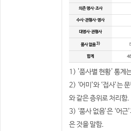
의존 명사·조사
수사·관형사·명사
대명사·관형사
3)
품사 없음
합계
4
1) '품사별 현황' 통계
2) ‘어미’와 ‘접사’
와 같은 층위로 처리함.
3) ‘품사 없음’은 ‘어
은 것을 말함.