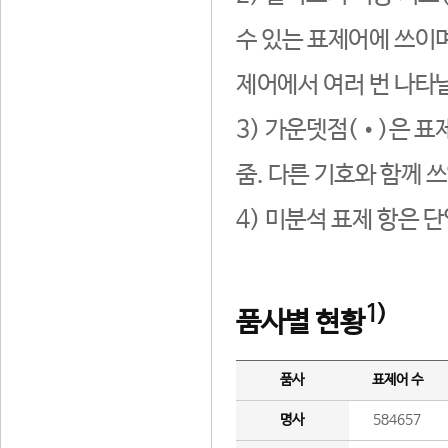
수 있는 표제어에 쓰이며
제어에서 여러 번 나타날
3) 가운뎃점(•)은 표
줌. 다른 기호와 함께 쓰
4) 미분석 표제 항은 
1)
품사별 현황
품사
표제어 수
명사
584657