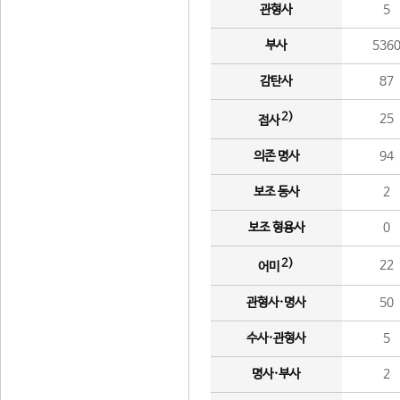
관형사
5
부사
536
감탄사
87
2)
25
접사
의존 명사
94
보조 동사
2
보조 형용사
0
2)
22
어미
관형사·명사
50
수사·관형사
5
명사·부사
2