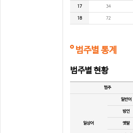
17
34
18
72
범주별 통계
범주별 현황
범주
일반어
방언
일상어
옛말