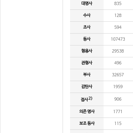
대명사
835
수사
128
조사
594
동사
107473
형용사
29538
관형사
496
부사
32657
감탄사
1959
2)
906
접사
의존 명사
1771
보조 동사
115