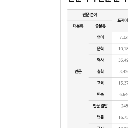
전문 분야
표제어
대분류
중분류
언어
7,32
문학
10,1
역사
35,4
인문
철학
3,43
교육
15,3
민속
6,64
인문 일반
24
법률
16,7