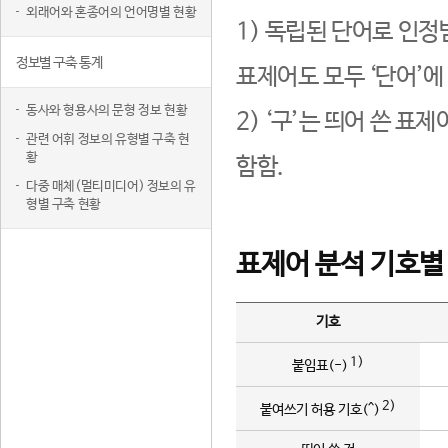
외래어와 혼종어의 언어명별 현황
1) 독립된 단어로 인정
정보별 구축 통계
표제어도 모두 ‘단어’에
동사와 형용사의 문형 정보 현황
2) ‘구’는 띄어 쓴 표
관련 어휘 정보의 유형별 구축 현
황
함함.
다중 매체(멀티미디어) 정보의 유
형별 구축 현황
표제어 분석 기호별
기호
1)
붙임표(-)
2)
붙여쓰기 허용 기호(^)