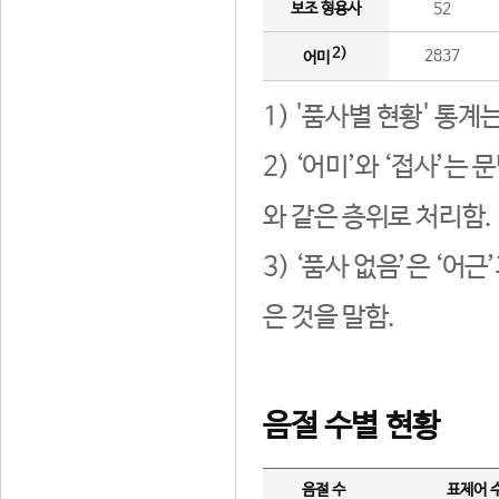
보조 형용사
52
2)
2837
어미
1) '품사별 현황' 통계
2) ‘어미’와 ‘접사’
와 같은 층위로 처리함.
3) ‘품사 없음’은 ‘어
은 것을 말함.
음절 수별 현황
음절 수
표제어 