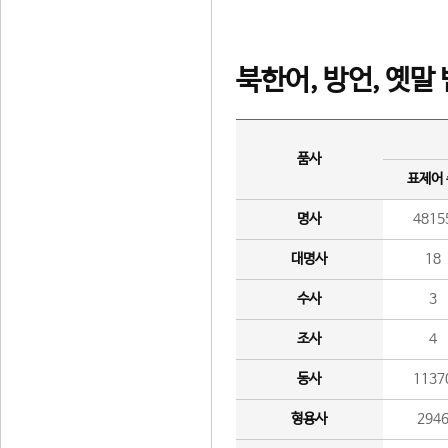
북한어, 방언, 옛말
품사
표제어
명사
4815
대명사
18
수사
3
조사
4
동사
1137
형용사
294