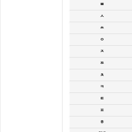
ㅃ
ㅅ
ㅆ
ㅇ
ㅈ
ㅉ
ㅊ
ㅋ
ㅌ
ㅍ
ㅎ