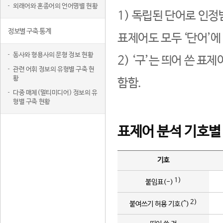
외래어와 혼종어의 언어명별 현황
1) 독립된 단어로 인정
정보별 구축 통계
표제어도 모두 ‘단어’에
동사와 형용사의 문형 정보 현황
2) ‘구’는 띄어 쓴 표
관련 어휘 정보의 유형별 구축 현
황
함함.
다중 매체(멀티미디어) 정보의 유
형별 구축 현황
표제어 분석 기호별
기호
1)
붙임표(-)
2)
붙여쓰기 허용 기호(^)