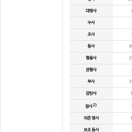
대명사
수사
조사
동사
9
형용사
2
관형사
부사
3
감탄사
2)
접사
의존 명사
보조 동사