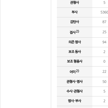
관형사
5
부사
536
감탄사
87
2)
25
접사
의존 명사
94
보조 동사
2
보조 형용사
0
2)
22
어미
관형사·명사
50
수사·관형사
5
명사·부사
2