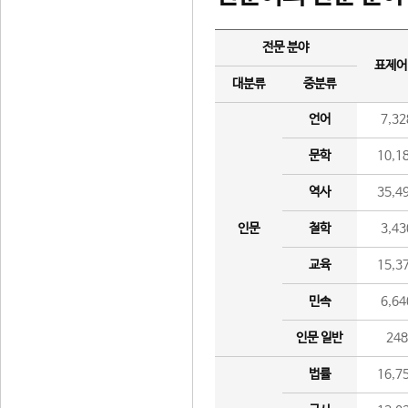
전문 분야
표제어
대분류
중분류
언어
7,32
문학
10,1
역사
35,4
인문
철학
3,43
교육
15,3
민속
6,64
인문 일반
24
법률
16,7