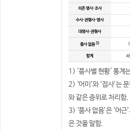
의존 명사·조사
수사·관형사·명사
대명사·관형사
3)
품사 없음
합계
4
1) '품사별 현황' 통계
2) ‘어미’와 ‘접사’
와 같은 층위로 처리함.
3) ‘품사 없음’은 ‘어
은 것을 말함.