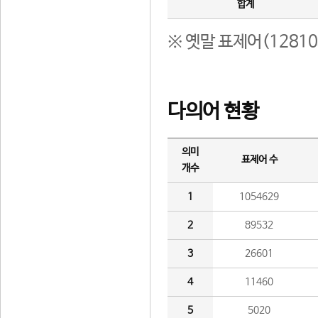
합계
※ 옛말 표제어(1281
다의어 현황
의미
표제어 수
개수
1
1054629
2
89532
3
26601
4
11460
5
5020