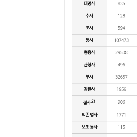
대명사
835
수사
128
조사
594
동사
107473
형용사
29538
관형사
496
부사
32657
감탄사
1959
2)
906
접사
의존 명사
1771
보조 동사
115