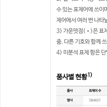
수 있는 표제어에 쓰이며
제어에서 여러 번 나타날
3) 가운뎃점(•)은 표
줌. 다른 기호와 함께 쓰
4) 미분석 표제 항은 
1)
품사별 현황
품사
표제어 수
명사
584657