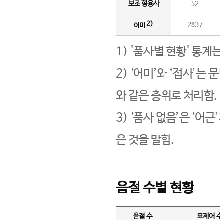
보조 형용사
52
2)
2837
어미
1) '품사별 현황' 통계
2) ‘어미’와 ‘접사’
와 같은 층위로 처리함.
3) ‘품사 없음’은 ‘어
은 것을 말함.
음절 수별 현황
음절 수
표제어 