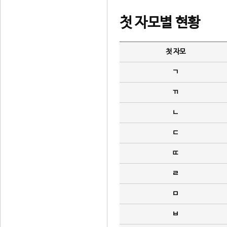
첫 자모별 현황
첫 자모
ㄱ
ㄲ
ㄴ
ㄷ
ㄸ
ㄹ
ㅁ
ㅂ