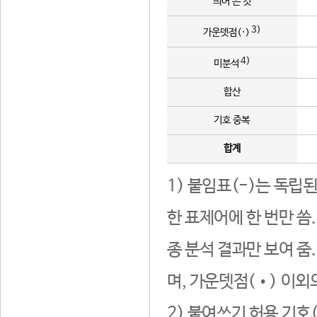
띄어 쓴 것
3)
가운뎃점(·)
4)
미분석
합산
기호 중복
합계
1) 붙임표(-)는 독립
한 표제어에 한 번만 씀
종 분석 결과만 보여 줌
며, 가운뎃점(•) 이외
2) 붙여쓰기 허용 기호