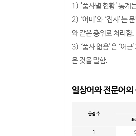
1) '품사별 현황' 통계
2) ‘어미’와 ‘접사’
와 같은 층위로 처리함.
3) ‘품사 없음’은 ‘어
은 것을 말함.
일상어와 전문어의 
음절 수
표
1