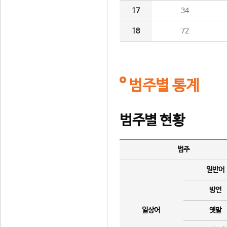
17
34
18
72
범주별 통계
범주별 현황
범주
일반어
방언
일상어
옛말