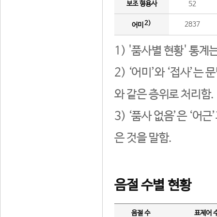
보조 형용사
52
2)
2837
어미
1) '품사별 현황' 통계
2) ‘어미’와 ‘접사’
와 같은 층위로 처리함.
3) ‘품사 없음’은 ‘어
은 것을 말함.
음절 수별 현황
음절 수
표제어 