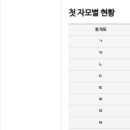
첫 자모별 현황
첫 자모
ㄱ
ㄲ
ㄴ
ㄷ
ㄸ
ㄹ
ㅁ
ㅂ