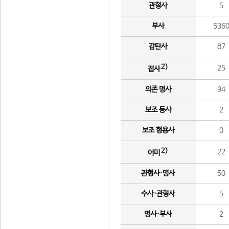
관형사
5
부사
536
감탄사
87
2)
25
접사
의존 명사
94
보조 동사
2
보조 형용사
0
2)
22
어미
관형사·명사
50
수사·관형사
5
명사·부사
2