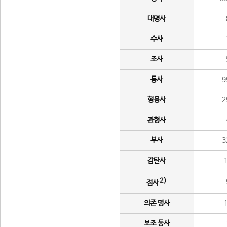
대명사
수사
조사
동사
9
형용사
2
관형사
부사
3
감탄사
2)
접사
의존 명사
보조 동사