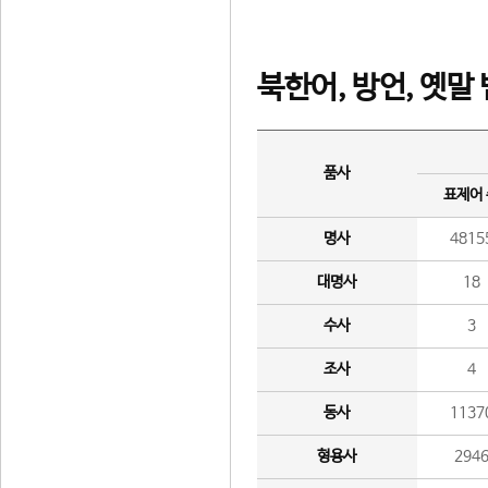
북한어, 방언, 옛말
품사
표제어
명사
4815
대명사
18
수사
3
조사
4
동사
1137
형용사
294