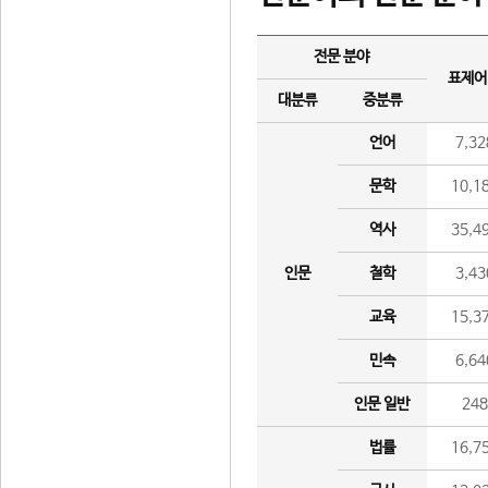
전문 분야
표제어
대분류
중분류
언어
7,32
문학
10,1
역사
35,4
인문
철학
3,43
교육
15,3
민속
6,64
인문 일반
24
법률
16,7