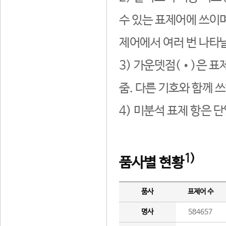
수 있는 표제어에 쓰이며
제어에서 여러 번 나타날
3) 가운뎃점(•)은 표
줌. 다른 기호와 함께 쓰
4) 미분석 표제 항은 
1)
품사별 현황
품사
표제어 수
명사
584657