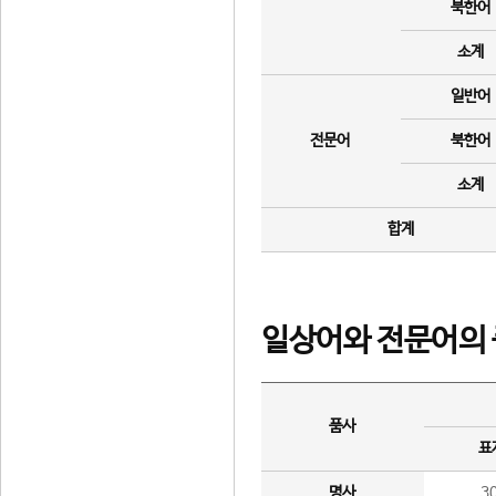
북한어
소계
일반어
전문어
북한어
소계
합계
일상어와 전문어의 
품사
표
명사
3