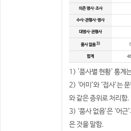
의존 명사·조사
수사·관형사·명사
대명사·관형사
3)
품사 없음
합계
4
1) '품사별 현황' 통계
2) ‘어미’와 ‘접사’
와 같은 층위로 처리함.
3) ‘품사 없음’은 ‘어
은 것을 말함.