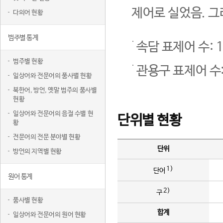
제어로 실었음. 그
다의어 현황
범주별 통계
속담 표제어 수: 1
범주별 현황
관용구 표제어 수:
일상어와 전문어의 품사별 현황
북한어, 방언, 옛말 범주의 품사별
현황
일상어와 전문어의 음절 수별 현
단위별 현황
황
전문어의 전문 분야별 현황
단위
방언의 지역별 현황
1)
단어
원어 통계
2)
구
품사별 현황
합계
일상어와 전문어의 원어 현황