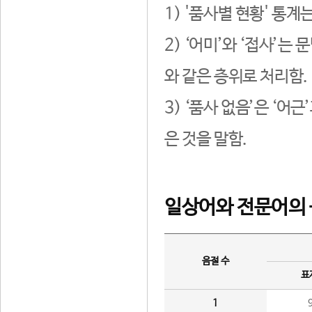
1) '품사별 현황' 통계
2) ‘어미’와 ‘접사’
와 같은 층위로 처리함.
3) ‘품사 없음’은 ‘어
은 것을 말함.
일상어와 전문어의 
음절 수
표
1