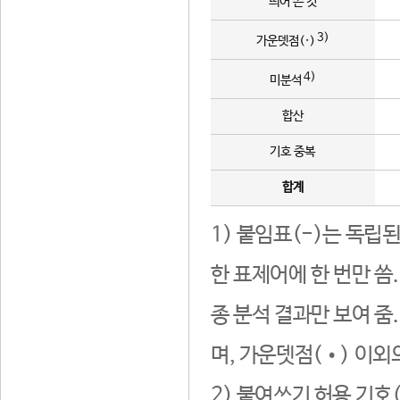
띄어 쓴 것
3)
가운뎃점(·)
4)
미분석
합산
기호 중복
합계
1) 붙임표(-)는 독립
한 표제어에 한 번만 씀
종 분석 결과만 보여 줌
며, 가운뎃점(•) 이외
2) 붙여쓰기 허용 기호