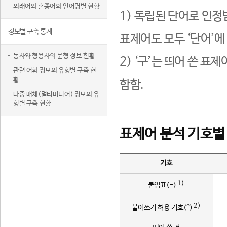
외래어와 혼종어의 언어명별 현황
1) 독립된 단어로 인정
정보별 구축 통계
표제어도 모두 ‘단어’에
동사와 형용사의 문형 정보 현황
2) ‘구’는 띄어 쓴 표
관련 어휘 정보의 유형별 구축 현
황
함함.
다중 매체(멀티미디어) 정보의 유
형별 구축 현황
표제어 분석 기호별
기호
1)
붙임표(-)
2)
붙여쓰기 허용 기호(^)