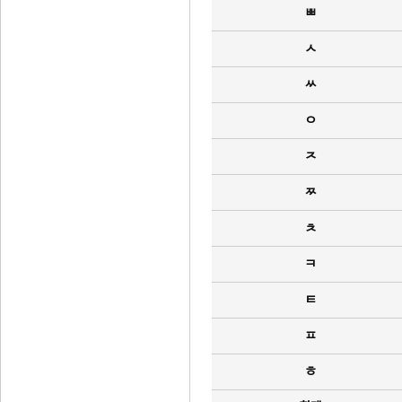
ㅃ
ㅅ
ㅆ
ㅇ
ㅈ
ㅉ
ㅊ
ㅋ
ㅌ
ㅍ
ㅎ