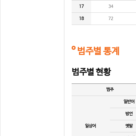
17
34
18
72
범주별 통계
범주별 현황
범주
일반어
방언
일상어
옛말