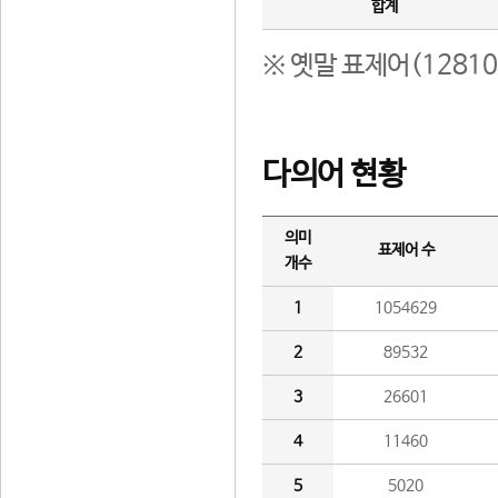
합계
※ 옛말 표제어(1281
다의어 현황
의미
표제어 수
개수
1
1054629
2
89532
3
26601
4
11460
5
5020