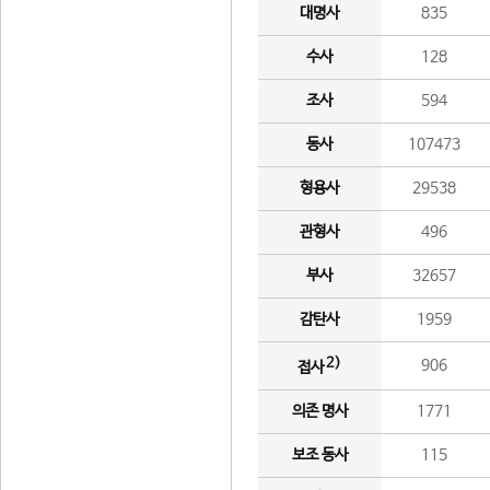
대명사
835
수사
128
조사
594
동사
107473
형용사
29538
관형사
496
부사
32657
감탄사
1959
2)
906
접사
의존 명사
1771
보조 동사
115