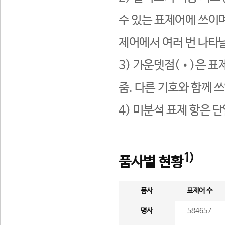
수 있는 표제어에 쓰이며
제어에서 여러 번 나타날
3) 가운뎃점(•)은 표
줌. 다른 기호와 함께 쓰
4) 미분석 표제 항은 
1)
품사별 현황
품사
표제어 수
명사
584657