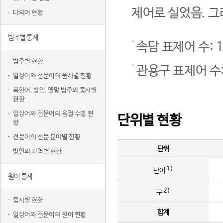
제어로 실었음. 그
다의어 현황
범주별 통계
속담 표제어 수: 1
범주별 현황
관용구 표제어 수:
일상어와 전문어의 품사별 현황
북한어, 방언, 옛말 범주의 품사별
현황
일상어와 전문어의 음절 수별 현
단위별 현황
황
전문어의 전문 분야별 현황
단위
방언의 지역별 현황
1)
단어
원어 통계
2)
구
품사별 현황
합계
일상어와 전문어의 원어 현황