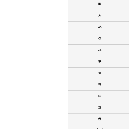
ㅃ
ㅅ
ㅆ
ㅇ
ㅈ
ㅉ
ㅊ
ㅋ
ㅌ
ㅍ
ㅎ