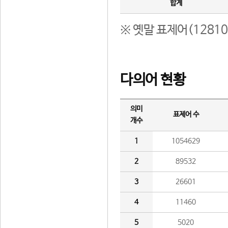
합계
※ 옛말 표제어(1281
다의어 현황
의미
표제어 수
개수
1
1054629
2
89532
3
26601
4
11460
5
5020