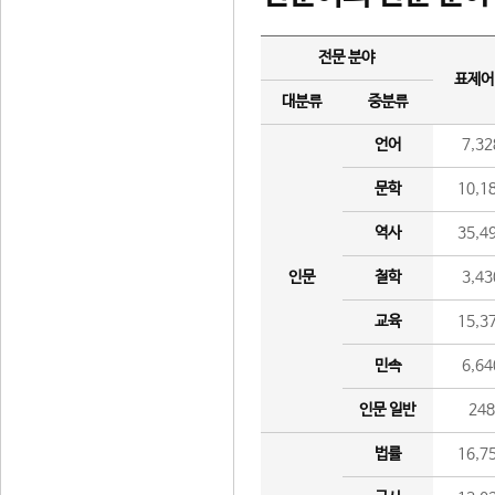
전문 분야
표제어
대분류
중분류
언어
7,32
문학
10,1
역사
35,4
인문
철학
3,43
교육
15,3
민속
6,64
인문 일반
24
법률
16,7