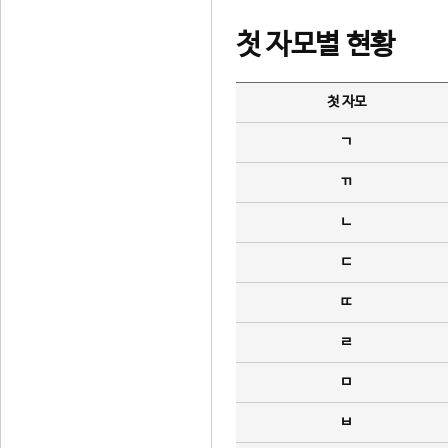
첫 자모별 현황
첫 자모
ㄱ
ㄲ
ㄴ
ㄷ
ㄸ
ㄹ
ㅁ
ㅂ