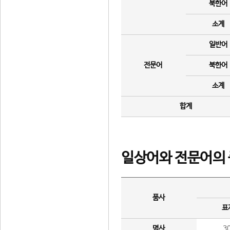
북한어
소계
일반어
전문어
북한어
소계
합계
일상어와 전문어의 
품사
표
명사
3