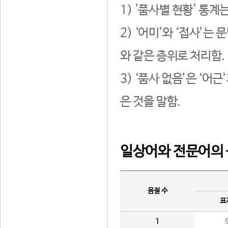
1) '품사별 현황' 통계
2) ‘어미’와 ‘접사’
와 같은 층위로 처리함.
3) ‘품사 없음’은 ‘어
은 것을 말함.
일상어와 전문어의 
음절 수
표
1