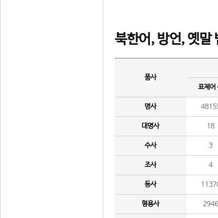
북한어, 방언, 옛말
품사
표제어
명사
4815
대명사
18
수사
3
조사
4
동사
1137
형용사
294