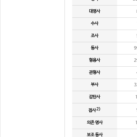
대명사
수사
조사
동사
9
형용사
2
관형사
부사
3
감탄사
2)
접사
의존 명사
보조 동사