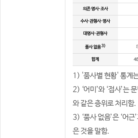
의존 명사·조사
수사·관형사·명사
대명사·관형사
3)
품사 없음
합계
4
1) '품사별 현황' 통계
2) ‘어미’와 ‘접사’
와 같은 층위로 처리함.
3) ‘품사 없음’은 ‘어
은 것을 말함.