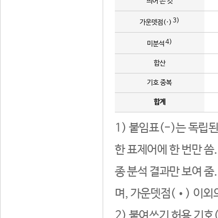
띄어 쓴 것
3)
가운뎃점(·)
4)
미분석
합산
기호 중복
합계
1) 붙임표(-)는 독립
한 표제어에 한 번만 씀
종 분석 결과만 보여 줌
며, 가운뎃점(•) 이외
2) 붙여쓰기 허용 기호