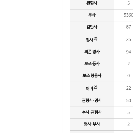
관형사
5
부사
536
감탄사
87
2)
25
접사
의존 명사
94
보조 동사
2
보조 형용사
0
2)
22
어미
관형사·명사
50
수사·관형사
5
명사·부사
2