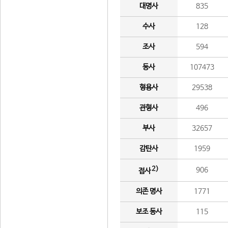
대명사
835
수사
128
조사
594
동사
107473
형용사
29538
관형사
496
부사
32657
감탄사
1959
2)
906
접사
의존 명사
1771
보조 동사
115