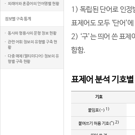
외래어와 혼종어의 언어명별 현황
1) 독립된 단어로 인정
정보별 구축 통계
표제어도 모두 ‘단어’에
동사와 형용사의 문형 정보 현황
2) ‘구’는 띄어 쓴 표
관련 어휘 정보의 유형별 구축 현
황
함함.
다중 매체(멀티미디어) 정보의 유
형별 구축 현황
표제어 분석 기호별
기호
1)
붙임표(-)
2)
붙여쓰기 허용 기호(^)