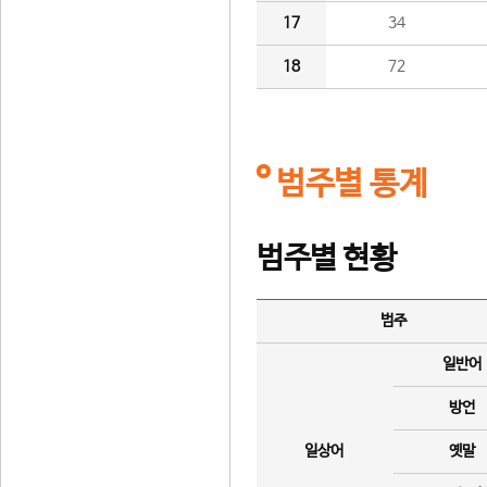
17
34
18
72
범주별 통계
범주별 현황
범주
일반어
방언
일상어
옛말