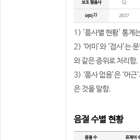
보조 형용사
52
2)
2837
어미
1) '품사별 현황' 통계
2) ‘어미’와 ‘접사’
와 같은 층위로 처리함.
3) ‘품사 없음’은 ‘어
은 것을 말함.
음절 수별 현황
음절 수
표제어 