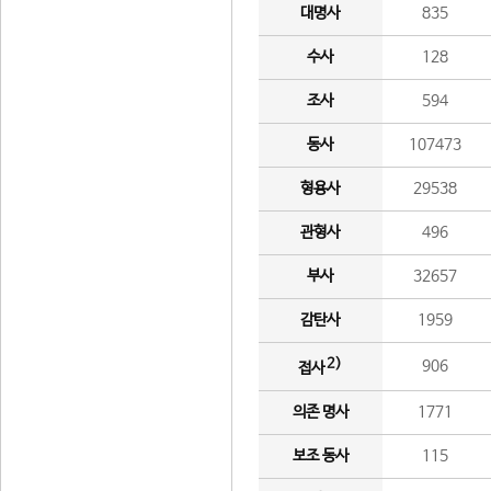
대명사
835
수사
128
조사
594
동사
107473
형용사
29538
관형사
496
부사
32657
감탄사
1959
2)
906
접사
의존 명사
1771
보조 동사
115