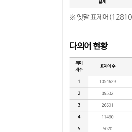
합계
※ 옛말 표제어(1281
다의어 현황
의미
표제어 수
개수
1
1054629
2
89532
3
26601
4
11460
5
5020