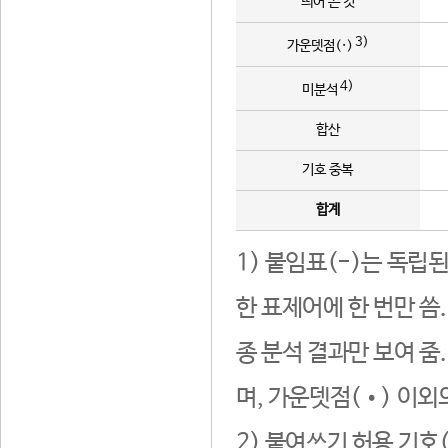
띄어 쓴 것
3)
가운뎃점(·)
4)
미분석
합산
기호 중복
합계
1) 붙임표(-)는 독립
한 표제어에 한 번만 씀
종 분석 결과만 보여 줌
며, 가운뎃점(•) 이외
2) 붙여쓰기 허용 기호