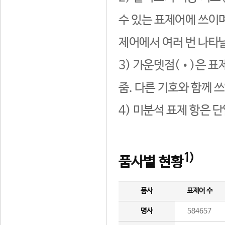
수 있는 표제어에 쓰이며
제어에서 여러 번 나타날
3) 가운뎃점(•)은 표
줌. 다른 기호와 함께 쓰
4) 미분석 표제 항은 
1)
품사별 현황
품사
표제어 수
명사
584657