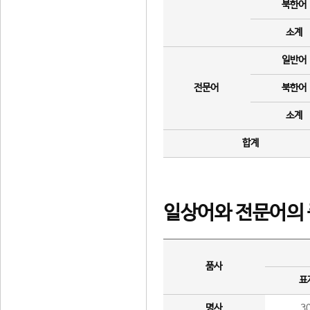
북한어
소계
일반어
전문어
북한어
소계
합계
일상어와 전문어의 
품사
표
명사
3