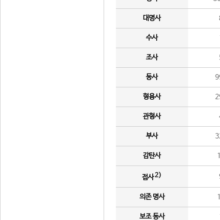
대명사
수사
조사
동사
9
형용사
2
관형사
부사
3
감탄사
2)
접사
의존 명사
보조 동사