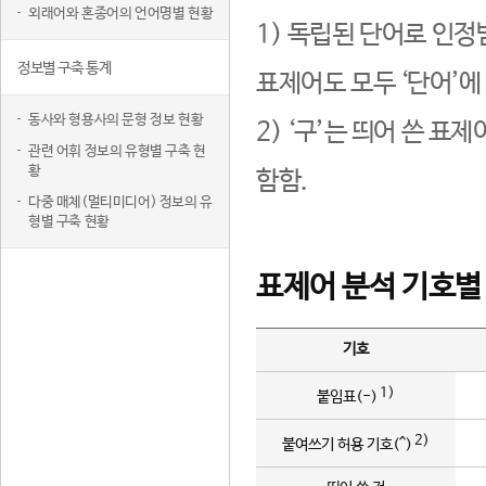
외래어와 혼종어의 언어명별 현황
1) 독립된 단어로 인정
정보별 구축 통계
표제어도 모두 ‘단어’에
동사와 형용사의 문형 정보 현황
2) ‘구’는 띄어 쓴 표
관련 어휘 정보의 유형별 구축 현
황
함함.
다중 매체(멀티미디어) 정보의 유
형별 구축 현황
표제어 분석 기호별
기호
1)
붙임표(-)
2)
붙여쓰기 허용 기호(^)