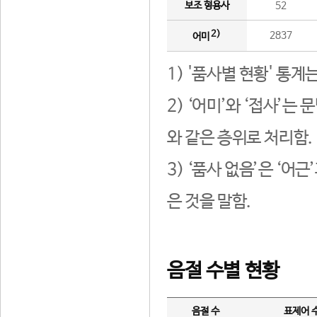
보조 형용사
52
2)
2837
어미
1) '품사별 현황' 통계
2) ‘어미’와 ‘접사’
와 같은 층위로 처리함.
3) ‘품사 없음’은 ‘어
은 것을 말함.
음절 수별 현황
음절 수
표제어 