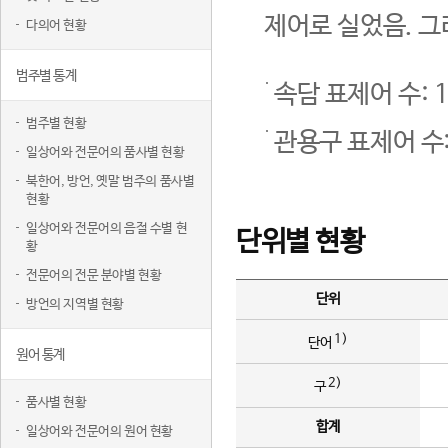
제어로 실었음. 그
다의어 현황
범주별 통계
속담 표제어 수: 1
범주별 현황
관용구 표제어 수:
일상어와 전문어의 품사별 현황
북한어, 방언, 옛말 범주의 품사별
현황
일상어와 전문어의 음절 수별 현
단위별 현황
황
전문어의 전문 분야별 현황
단위
방언의 지역별 현황
1)
단어
원어 통계
2)
구
품사별 현황
합계
일상어와 전문어의 원어 현황