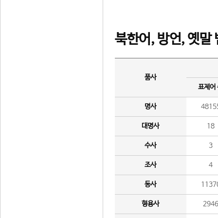
북한어, 방언, 옛말
품사
표제어
명사
4815
대명사
18
수사
3
조사
4
동사
1137
형용사
294