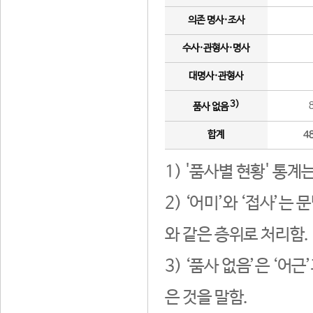
의존 명사·조사
수사·관형사·명사
대명사·관형사
3)
품사 없음
합계
4
1) '품사별 현황' 통계
2) ‘어미’와 ‘접사’
와 같은 층위로 처리함.
3) ‘품사 없음’은 ‘어
은 것을 말함.