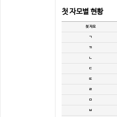
첫 자모별 현황
첫 자모
ㄱ
ㄲ
ㄴ
ㄷ
ㄸ
ㄹ
ㅁ
ㅂ