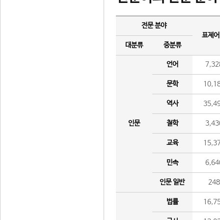
전문 분야
표제어
대분류
중분류
언어
7,32
문학
10,1
역사
35,4
인문
철학
3,43
교육
15,3
민속
6,64
인문 일반
24
법률
16,7