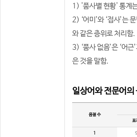
1) '품사별 현황' 통계
2) ‘어미’와 ‘접사’
와 같은 층위로 처리함.
3) ‘품사 없음’은 ‘어
은 것을 말함.
일상어와 전문어의 
음절 수
표
1