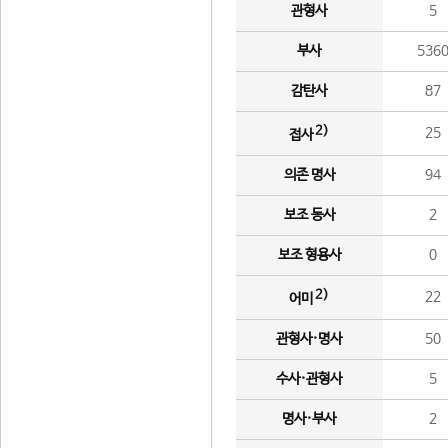
관형사
5
부사
536
감탄사
87
2)
25
접사
의존 명사
94
보조 동사
2
보조 형용사
0
2)
22
어미
관형사·명사
50
수사·관형사
5
명사·부사
2