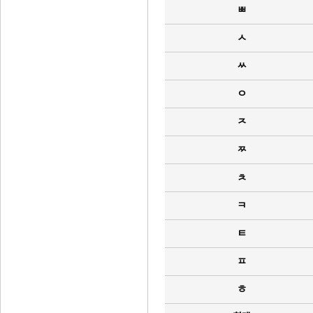
ㅃ
ㅅ
ㅆ
ㅇ
ㅈ
ㅉ
ㅊ
ㅋ
ㅌ
ㅍ
ㅎ