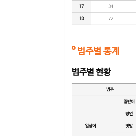
17
34
18
72
범주별 통계
범주별 현황
범주
일반어
방언
일상어
옛말