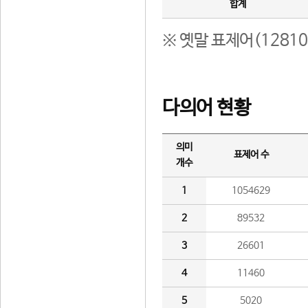
합계
※ 옛말 표제어(1281
다의어 현황
의미
표제어 수
개수
1
1054629
2
89532
3
26601
4
11460
5
5020