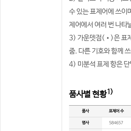
수 있는 표제어에 쓰이며
제어에서 여러 번 나타날
3) 가운뎃점(•)은 표
줌. 다른 기호와 함께 쓰
4) 미분석 표제 항은 
1)
품사별 현황
품사
표제어 수
명사
584657