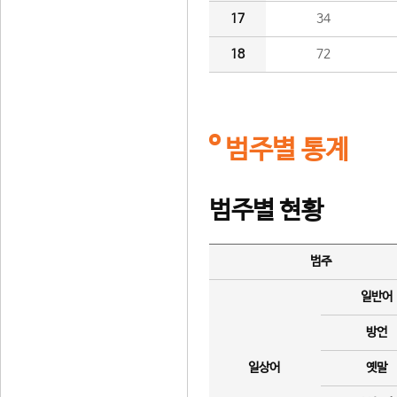
17
34
18
72
범주별 통계
범주별 현황
범주
일반어
방언
일상어
옛말