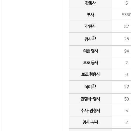
관형사
5
부사
536
감탄사
87
2)
25
접사
의존 명사
94
보조 동사
2
보조 형용사
0
2)
22
어미
관형사·명사
50
수사·관형사
5
명사·부사
2