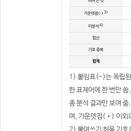
띄어 쓴 것
3)
가운뎃점(·)
4)
미분석
합산
기호 중복
합계
1) 붙임표(-)는 독립
한 표제어에 한 번만 씀
종 분석 결과만 보여 줌
며, 가운뎃점(•) 이외
2) 붙여쓰기 허용 기호