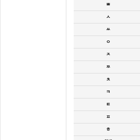
ㅃ
ㅅ
ㅆ
ㅇ
ㅈ
ㅉ
ㅊ
ㅋ
ㅌ
ㅍ
ㅎ