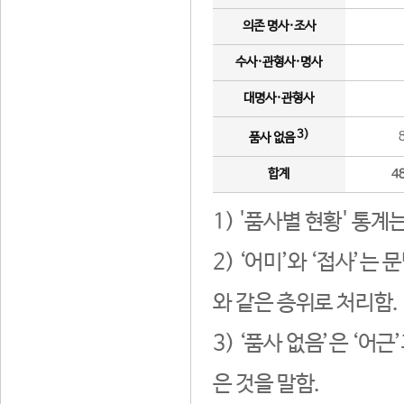
의존 명사·조사
수사·관형사·명사
대명사·관형사
3)
품사 없음
합계
4
1) '품사별 현황' 통계
2) ‘어미’와 ‘접사’
와 같은 층위로 처리함.
3) ‘품사 없음’은 ‘어
은 것을 말함.