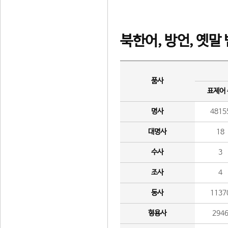
북한어, 방언, 옛말
품사
표제어
명사
4815
대명사
18
수사
3
조사
4
동사
1137
형용사
294