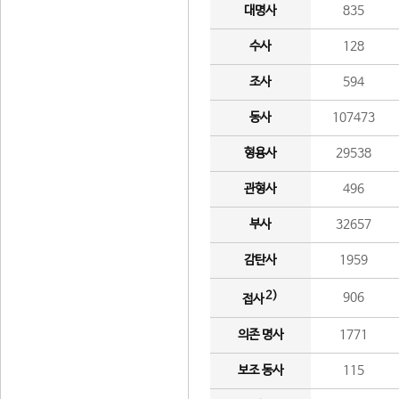
대명사
835
수사
128
조사
594
동사
107473
형용사
29538
관형사
496
부사
32657
감탄사
1959
2)
906
접사
의존 명사
1771
보조 동사
115