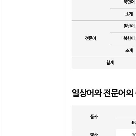
북한어
소계
일반어
전문어
북한어
소계
합계
일상어와 전문어의 
품사
표
명사
3