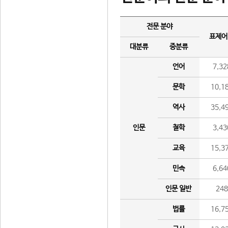
전문 분야
표제어
대분류
중분류
언어
7,32
문학
10,1
역사
35,4
인문
철학
3,43
교육
15,3
민속
6,64
인문 일반
24
법률
16,7