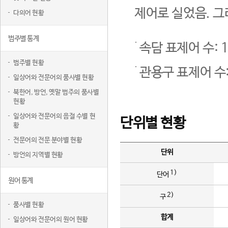
제어로 실었음. 그
다의어 현황
범주별 통계
속담 표제어 수: 1
범주별 현황
관용구 표제어 수:
일상어와 전문어의 품사별 현황
북한어, 방언, 옛말 범주의 품사별
현황
일상어와 전문어의 음절 수별 현
단위별 현황
황
전문어의 전문 분야별 현황
단위
방언의 지역별 현황
1)
단어
원어 통계
2)
구
품사별 현황
합계
일상어와 전문어의 원어 현황