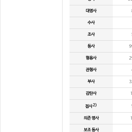
대명사
수사
조사
동사
9
형용사
2
관형사
부사
3
감탄사
2)
접사
의존 명사
보조 동사