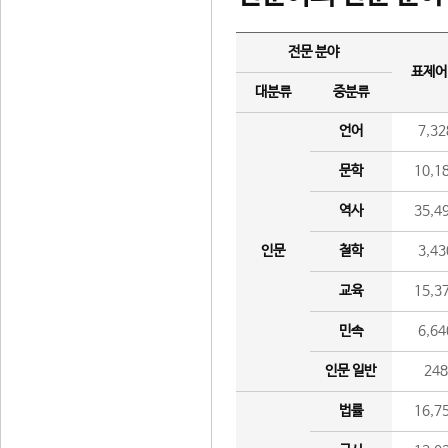
전문 분야
표제어
대분류
중분류
언어
7,32
문학
10,1
역사
35,4
인문
철학
3,43
교육
15,3
민속
6,64
인문 일반
24
법률
16,7