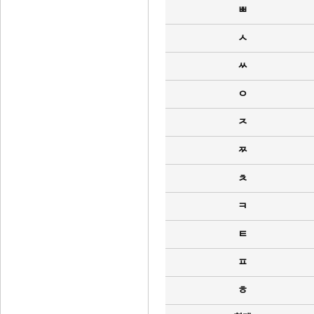
ㅃ
ㅅ
ㅆ
ㅇ
ㅈ
ㅉ
ㅊ
ㅋ
ㅌ
ㅍ
ㅎ