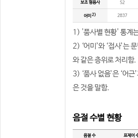
보조 형용사
52
2)
2837
어미
1) '품사별 현황' 통계
2) ‘어미’와 ‘접사’
와 같은 층위로 처리함.
3) ‘품사 없음’은 ‘어
은 것을 말함.
음절 수별 현황
음절 수
표제어 