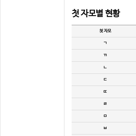
첫 자모별 현황
첫 자모
ㄱ
ㄲ
ㄴ
ㄷ
ㄸ
ㄹ
ㅁ
ㅂ