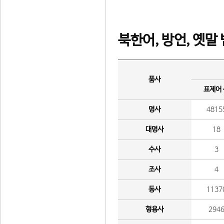
북한어, 방언, 옛말
품사
표제어
명사
4815
대명사
18
수사
3
조사
4
동사
1137
형용사
294