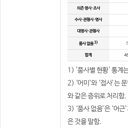
의존 명사·조사
수사·관형사·명사
대명사·관형사
3)
품사 없음
합계
4
1) '품사별 현황' 통계
2) ‘어미’와 ‘접사’
와 같은 층위로 처리함.
3) ‘품사 없음’은 ‘어
은 것을 말함.