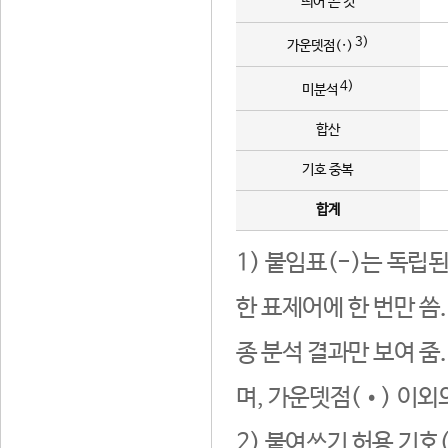
띄어 쓴 것
3)
가운뎃점(·)
4)
미분석
합산
기호 중복
합계
1) 붙임표(-)는 독립
한 표제어에 한 번만 씀
종 분석 결과만 보여 줌
며, 가운뎃점(•) 이외
2) 붙여쓰기 허용 기호