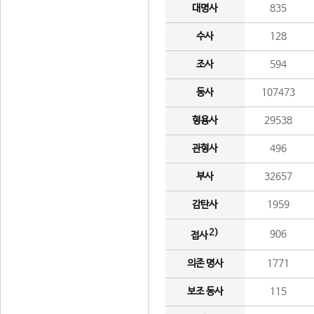
대명사
835
수사
128
조사
594
동사
107473
형용사
29538
관형사
496
부사
32657
감탄사
1959
2)
906
접사
의존 명사
1771
보조 동사
115