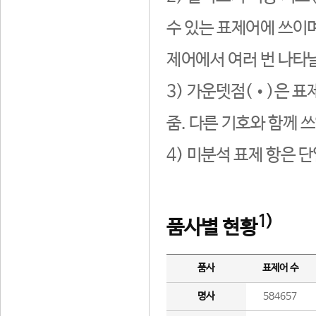
수 있는 표제어에 쓰이며
제어에서 여러 번 나타날
3) 가운뎃점(•)은 표
줌. 다른 기호와 함께 쓰
4) 미분석 표제 항은 
1)
품사별 현황
품사
표제어 수
명사
584657