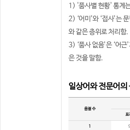
1) '품사별 현황' 통계
2) ‘어미’와 ‘접사’
와 같은 층위로 처리함.
3) ‘품사 없음’은 ‘어
은 것을 말함.
일상어와 전문어의 
음절 수
표
1