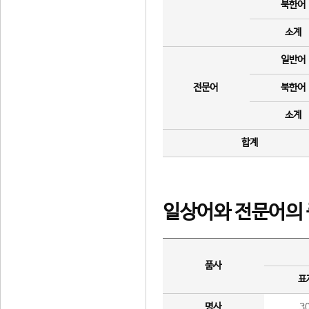
북한어
소계
일반어
전문어
북한어
소계
합계
일상어와 전문어의 
품사
표
명사
3