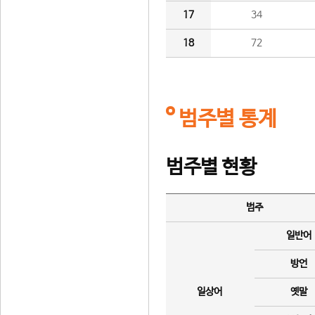
17
34
18
72
범주별 통계
범주별 현황
범주
일반어
방언
일상어
옛말