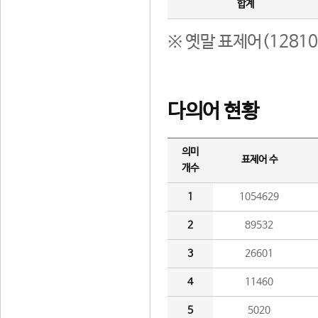
합계
※ 옛말 표제어(1281
다의어 현황
의미
표제어 수
개수
1
1054629
2
89532
3
26601
4
11460
5
5020