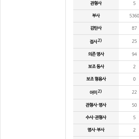
관형사
5
부사
536
감탄사
87
2)
25
접사
의존 명사
94
보조 동사
2
보조 형용사
0
2)
22
어미
관형사·명사
50
수사·관형사
5
명사·부사
2