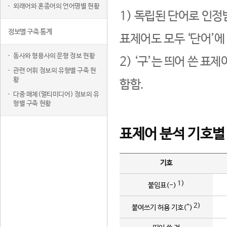
외래어와 혼종어의 언어명별 현황
1) 독립된 단어로 인정
정보별 구축 통계
표제어도 모두 ‘단어’에
동사와 형용사의 문형 정보 현황
2) ‘구’는 띄어 쓴 표
관련 어휘 정보의 유형별 구축 현
황
함함.
다중 매체(멀티미디어) 정보의 유
형별 구축 현황
표제어 분석 기호별
기호
1)
붙임표(-)
2)
붙여쓰기 허용 기호(^)