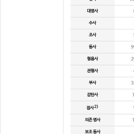
대명사
수사
조사
동사
9
형용사
2
관형사
부사
3
감탄사
2)
접사
의존 명사
보조 동사