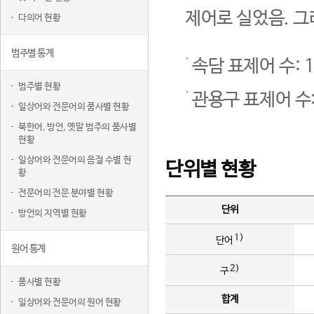
제어로 실었음. 그
다의어 현황
범주별 통계
속담 표제어 수: 1
범주별 현황
관용구 표제어 수:
일상어와 전문어의 품사별 현황
북한어, 방언, 옛말 범주의 품사별
현황
일상어와 전문어의 음절 수별 현
단위별 현황
황
전문어의 전문 분야별 현황
단위
방언의 지역별 현황
1)
단어
원어 통계
2)
구
품사별 현황
합계
일상어와 전문어의 원어 현황