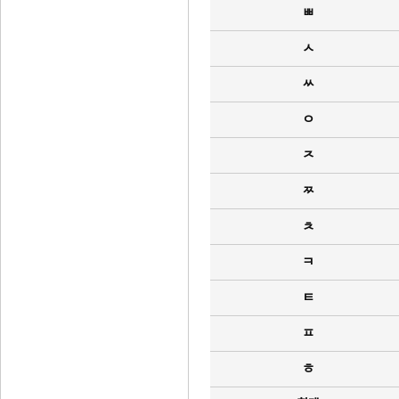
ㅃ
ㅅ
ㅆ
ㅇ
ㅈ
ㅉ
ㅊ
ㅋ
ㅌ
ㅍ
ㅎ