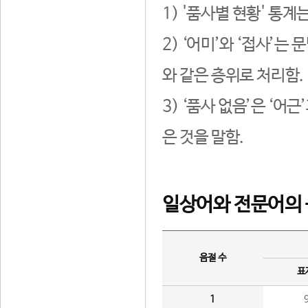
1) '품사별 현황' 통계
2) ‘어미’와 ‘접사’
와 같은 층위로 처리함.
3) ‘품사 없음’은 ‘어
은 것을 말함.
일상어와 전문어의 
음절 수
표
1