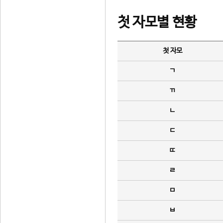
첫 자모별 현황
첫 자모
ㄱ
ㄲ
ㄴ
ㄷ
ㄸ
ㄹ
ㅁ
ㅂ