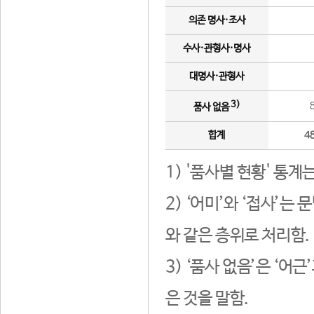
의존 명사·조사
수사·관형사·명사
대명사·관형사
3)
품사 없음
합계
4
1) '품사별 현황' 통계
2) ‘어미’와 ‘접사’
와 같은 층위로 처리함.
3) ‘품사 없음’은 ‘어
은 것을 말함.