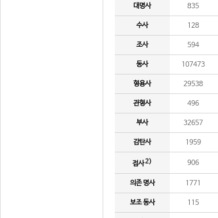
대명사
835
수사
128
조사
594
동사
107473
형용사
29538
관형사
496
부사
32657
감탄사
1959
2)
906
접사
의존 명사
1771
보조 동사
115