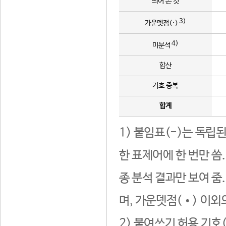
띄어 쓴 것
3)
가운뎃점(·)
4)
미분석
합산
기호 중복
합계
1) 붙임표(-)는 독립
한 표제어에 한 번만 씀
종 분석 결과만 보여 줌
며, 가운뎃점(•) 이외
2) 붙여쓰기 허용 기호