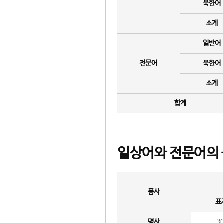
북한어
소계
일반어
전문어
북한어
소계
합계
일상어와 전문어의 
품사
표
명사
3