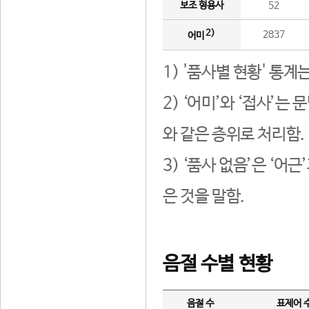
보조 형용사
52
2)
2837
어미
1) '품사별 현황' 통계
2) ‘어미’와 ‘접사’
와 같은 층위로 처리함.
3) ‘품사 없음’은 ‘어
은 것을 말함.
음절 수별 현황
음절 수
표제어 