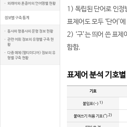
외래어와 혼종어의 언어명별 현황
1) 독립된 단어로 인정
정보별 구축 통계
표제어도 모두 ‘단어’에
동사와 형용사의 문형 정보 현황
2) ‘구’는 띄어 쓴 표
관련 어휘 정보의 유형별 구축 현
황
함함.
다중 매체(멀티미디어) 정보의 유
형별 구축 현황
표제어 분석 기호별
기호
1)
붙임표(-)
2)
붙여쓰기 허용 기호(^)