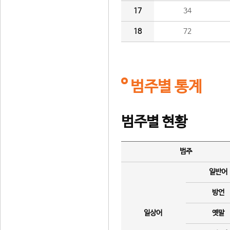
17
34
18
72
범주별 통계
범주별 현황
범주
일반어
방언
일상어
옛말