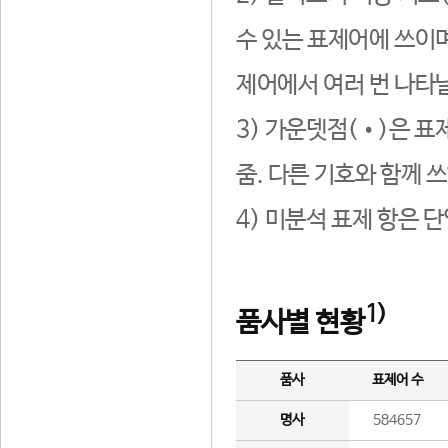
수 있는 표제어에 쓰이며
제어에서 여러 번 나타날
3) 가운뎃점(•)은 표
줌. 다른 기호와 함께 쓰
4) 미분석 표제 항은 
1)
품사별 현황
품사
표제어 수
명사
584657