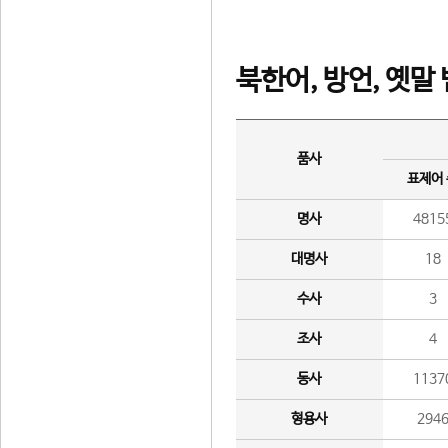
북한어, 방언, 옛말
품사
표제어
명사
4815
대명사
18
수사
3
조사
4
동사
1137
형용사
294