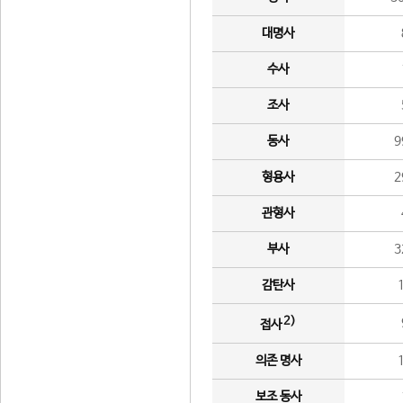
대명사
수사
조사
동사
9
형용사
2
관형사
부사
3
감탄사
2)
접사
의존 명사
보조 동사