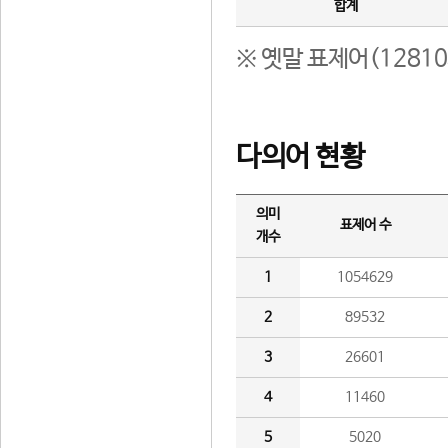
합계
※ 옛말 표제어(1281
다의어 현황
의미
표제어 수
개수
1
1054629
2
89532
3
26601
4
11460
5
5020