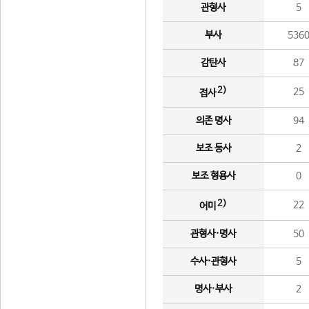
관형사
5
부사
536
감탄사
87
2)
25
접사
의존 명사
94
보조 동사
2
보조 형용사
0
2)
22
어미
관형사·명사
50
수사·관형사
5
명사·부사
2