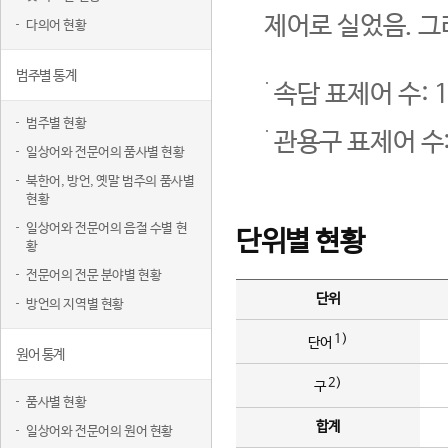
제어로 실었음. 그
다의어 현황
범주별 통계
속담 표제어 수: 1
범주별 현황
관용구 표제어 수:
일상어와 전문어의 품사별 현황
북한어, 방언, 옛말 범주의 품사별
현황
일상어와 전문어의 음절 수별 현
단위별 현황
황
전문어의 전문 분야별 현황
단위
방언의 지역별 현황
1)
단어
원어 통계
2)
구
품사별 현황
합계
일상어와 전문어의 원어 현황