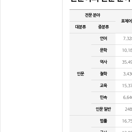
전문 분야
표제어
대분류
중분류
언어
7,32
문학
10,1
역사
35,4
인문
철학
3,43
교육
15,3
민속
6,64
인문 일반
24
법률
16,7