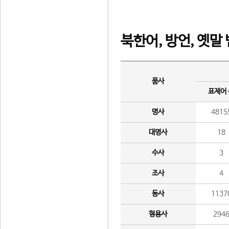
북한어, 방언, 옛말
품사
표제어
명사
4815
대명사
18
수사
3
조사
4
동사
1137
형용사
294