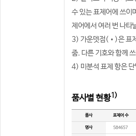
수 있는 표제어에 쓰이며
제어에서 여러 번 나타날
3) 가운뎃점(•)은 표
줌. 다른 기호와 함께 쓰
4) 미분석 표제 항은 
1)
품사별 현황
품사
표제어 수
명사
584657