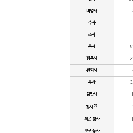
대명사
수사
조사
동사
9
형용사
2
관형사
부사
3
감탄사
2)
접사
의존 명사
보조 동사