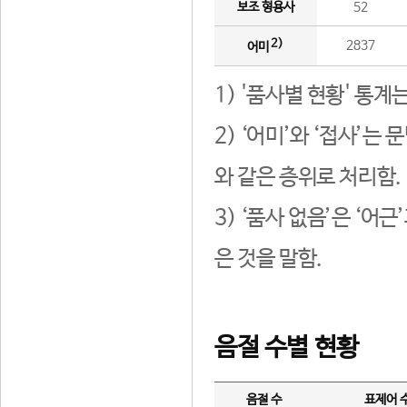
보조 형용사
52
2)
2837
어미
1) '품사별 현황' 통계
2) ‘어미’와 ‘접사’
와 같은 층위로 처리함.
3) ‘품사 없음’은 ‘어
은 것을 말함.
음절 수별 현황
음절 수
표제어 