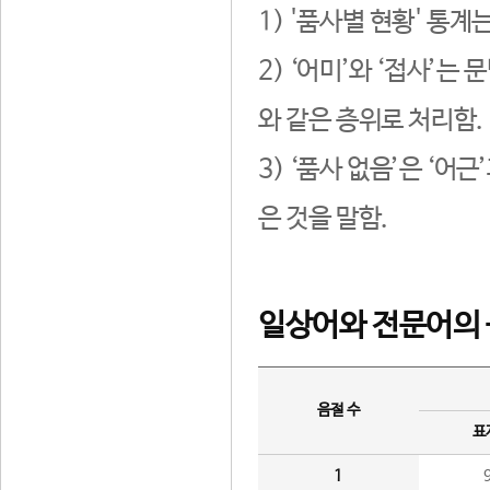
1) '품사별 현황' 통계
2) ‘어미’와 ‘접사’
와 같은 층위로 처리함.
3) ‘품사 없음’은 ‘어
은 것을 말함.
일상어와 전문어의 
음절 수
표
1