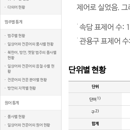
제어로 실었음. 그
다의어 현황
범주별 통계
속담 표제어 수: 1
범주별 현황
관용구 표제어 수:
일상어와 전문어의 품사별 현황
북한어, 방언, 옛말 범주의 품사별
현황
일상어와 전문어의 음절 수별 현
단위별 현황
황
전문어의 전문 분야별 현황
단위
방언의 지역별 현황
1)
단어
원어 통계
2)
구
품사별 현황
합계
일상어와 전문어의 원어 현황