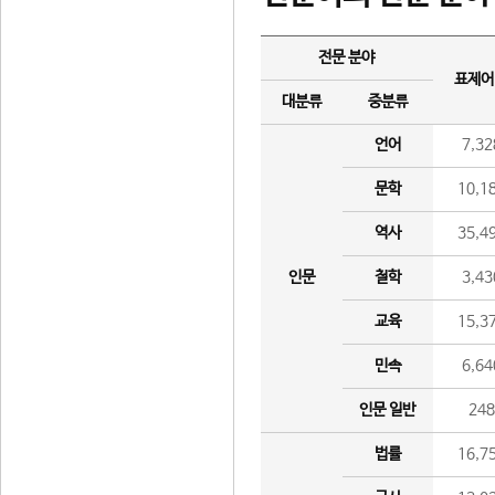
전문 분야
표제어
대분류
중분류
언어
7,32
문학
10,1
역사
35,4
인문
철학
3,43
교육
15,3
민속
6,64
인문 일반
24
법률
16,7