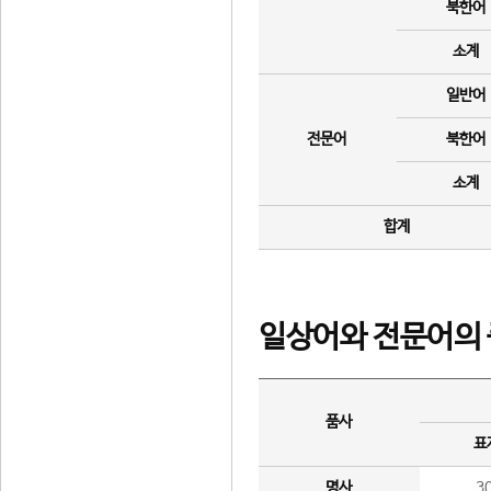
북한어
소계
일반어
전문어
북한어
소계
합계
일상어와 전문어의 
품사
표
명사
3