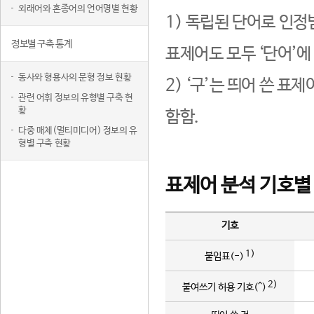
외래어와 혼종어의 언어명별 현황
1) 독립된 단어로 인정
정보별 구축 통계
표제어도 모두 ‘단어’에
동사와 형용사의 문형 정보 현황
2) ‘구’는 띄어 쓴 표
관련 어휘 정보의 유형별 구축 현
황
함함.
다중 매체(멀티미디어) 정보의 유
형별 구축 현황
표제어 분석 기호별
기호
1)
붙임표(-)
2)
붙여쓰기 허용 기호(^)