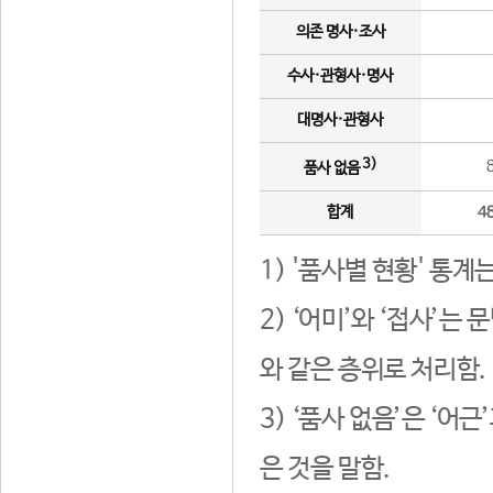
의존 명사·조사
수사·관형사·명사
대명사·관형사
3)
품사 없음
합계
4
1) '품사별 현황' 통계
2) ‘어미’와 ‘접사’
와 같은 층위로 처리함.
3) ‘품사 없음’은 ‘어
은 것을 말함.