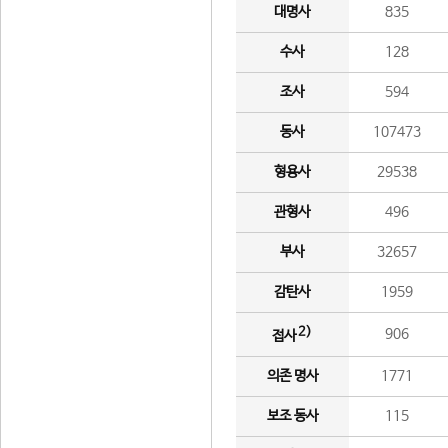
대명사
835
수사
128
조사
594
동사
107473
형용사
29538
관형사
496
부사
32657
감탄사
1959
2)
906
접사
의존 명사
1771
보조 동사
115