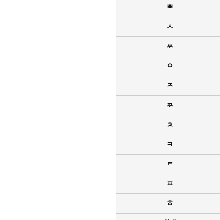
ㅃ
ㅅ
ㅆ
ㅇ
ㅈ
ㅉ
ㅊ
ㅋ
ㅌ
ㅍ
ㅎ