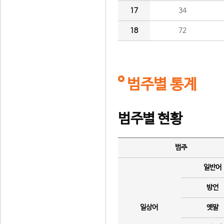
17
34
18
72
범주별 통계
범주별 현황
범주
일반어
방언
일상어
옛말