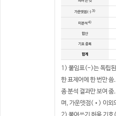
띄어 쓴 것
3)
가운뎃점(·)
4)
미분석
합산
기호 중복
합계
1) 붙임표(-)는 독립
한 표제어에 한 번만 씀
종 분석 결과만 보여 줌
며, 가운뎃점(•) 이외
2) 붙여쓰기 허용 기호