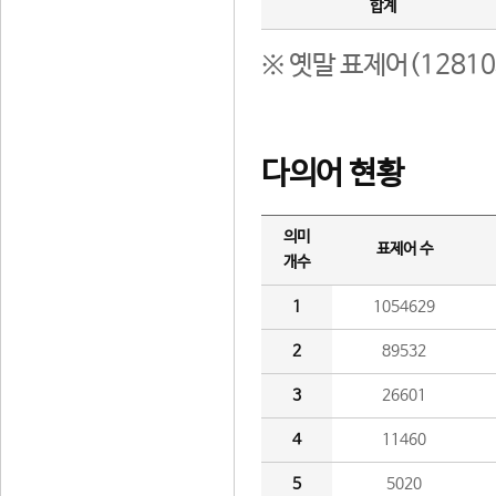
합계
※ 옛말 표제어(1281
다의어 현황
의미
표제어 수
개수
1
1054629
2
89532
3
26601
4
11460
5
5020