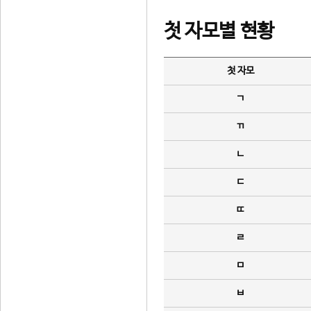
첫 자모별 현황
첫 자모
ㄱ
ㄲ
ㄴ
ㄷ
ㄸ
ㄹ
ㅁ
ㅂ