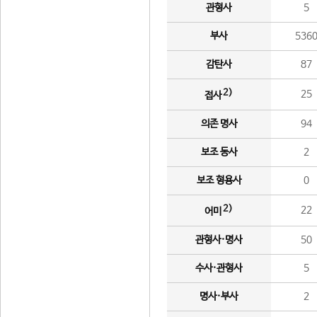
관형사
5
부사
536
감탄사
87
2)
25
접사
의존 명사
94
보조 동사
2
보조 형용사
0
2)
22
어미
관형사·명사
50
수사·관형사
5
명사·부사
2