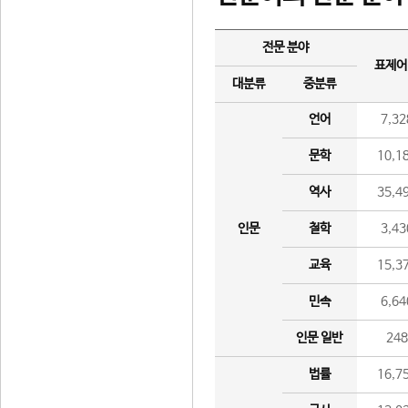
전문 분야
표제어
대분류
중분류
언어
7,32
문학
10,1
역사
35,4
인문
철학
3,43
교육
15,3
민속
6,64
인문 일반
24
법률
16,7