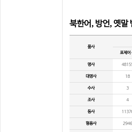
북한어, 방언, 옛말
품사
표제어
명사
4815
대명사
18
수사
3
조사
4
동사
1137
형용사
294