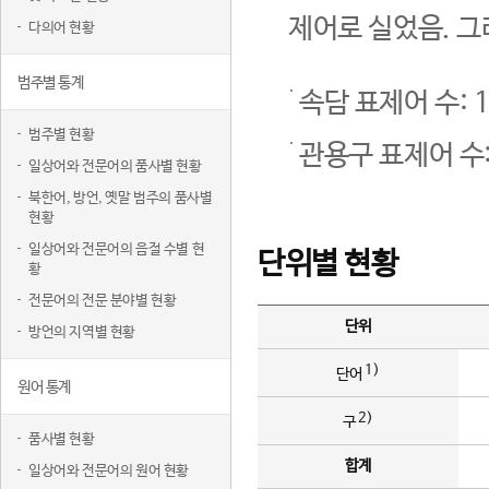
제어로 실었음. 그
다의어 현황
범주별 통계
속담 표제어 수: 1
범주별 현황
관용구 표제어 수:
일상어와 전문어의 품사별 현황
북한어, 방언, 옛말 범주의 품사별
현황
일상어와 전문어의 음절 수별 현
단위별 현황
황
전문어의 전문 분야별 현황
단위
방언의 지역별 현황
1)
단어
원어 통계
2)
구
품사별 현황
합계
일상어와 전문어의 원어 현황