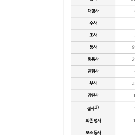
대명사
수사
조사
동사
9
형용사
2
관형사
부사
3
감탄사
2)
접사
의존 명사
보조 동사