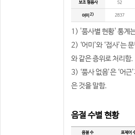
보조 형용사
52
2)
2837
어미
1) '품사별 현황' 통계
2) ‘어미’와 ‘접사’
와 같은 층위로 처리함.
3) ‘품사 없음’은 ‘어
은 것을 말함.
음절 수별 현황
음절 수
표제어 