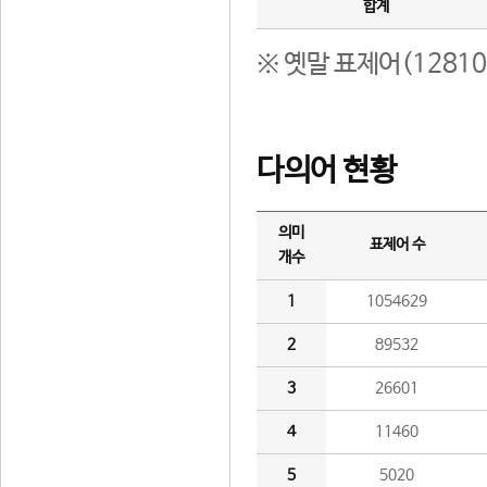
합계
※ 옛말 표제어(1281
다의어 현황
의미
표제어 수
개수
1
1054629
2
89532
3
26601
4
11460
5
5020