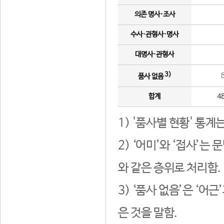
의존 명사·조사
수사·관형사·명사
대명사·관형사
3)
품사 없음
합계
4
1) '품사별 현황' 통계
2) ‘어미’와 ‘접사’
와 같은 층위로 처리함.
3) ‘품사 없음’은 ‘어
은 것을 말함.