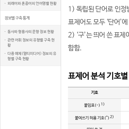
외래어와 혼종어의 언어명별 현황
1) 독립된 단어로 인정
정보별 구축 통계
표제어도 모두 ‘단어’에
동사와 형용사의 문형 정보 현황
2) ‘구’는 띄어 쓴 표
관련 어휘 정보의 유형별 구축 현
황
함함.
다중 매체(멀티미디어) 정보의 유
형별 구축 현황
표제어 분석 기호별
기호
1)
붙임표(-)
2)
붙여쓰기 허용 기호(^)