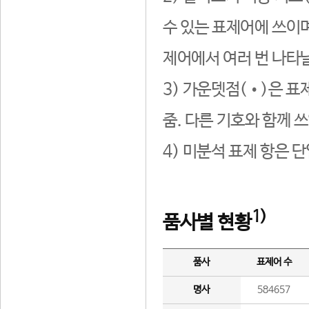
수 있는 표제어에 쓰이며
제어에서 여러 번 나타날
3) 가운뎃점(•)은 표
줌. 다른 기호와 함께 쓰
4) 미분석 표제 항은 
1)
품사별 현황
품사
표제어 수
명사
584657