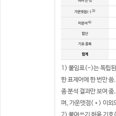
띄어 쓴 것
3)
가운뎃점(·)
4)
미분석
합산
기호 중복
합계
1) 붙임표(-)는 독립
한 표제어에 한 번만 씀
종 분석 결과만 보여 줌
며, 가운뎃점(•) 이외
2) 붙여쓰기 허용 기호