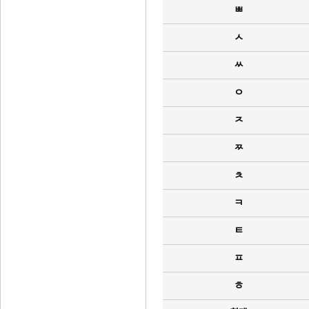
ㅃ
ㅅ
ㅆ
ㅇ
ㅈ
ㅉ
ㅊ
ㅋ
ㅌ
ㅍ
ㅎ