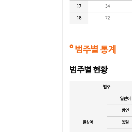
17
34
18
72
범주별 통계
범주별 현황
범주
일반어
방언
일상어
옛말