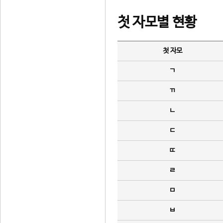
첫 자모별 현황
첫 자모
ㄱ
ㄲ
ㄴ
ㄷ
ㄸ
ㄹ
ㅁ
ㅂ