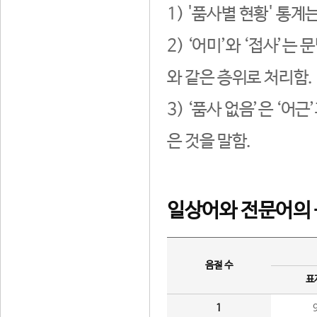
1) '품사별 현황' 통계
2) ‘어미’와 ‘접사’
와 같은 층위로 처리함.
3) ‘품사 없음’은 ‘어
은 것을 말함.
일상어와 전문어의 
음절 수
표
1