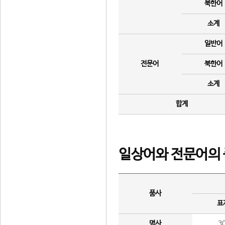
북한어
소계
일반어
전문어
북한어
소계
합계
일상어와 전문어의 
품사
표
명사
3