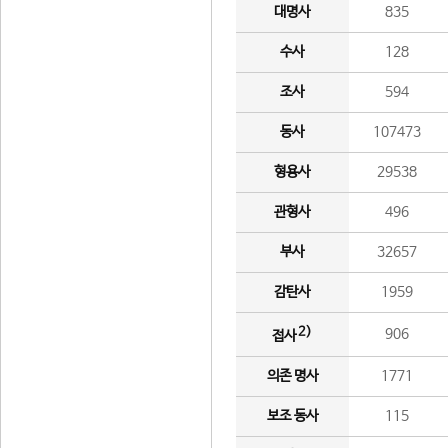
대명사
835
수사
128
조사
594
동사
107473
형용사
29538
관형사
496
부사
32657
감탄사
1959
2)
906
접사
의존 명사
1771
보조 동사
115