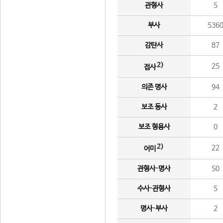
관형사
5
부사
536
감탄사
87
2)
25
접사
의존 명사
94
보조 동사
2
보조 형용사
0
2)
22
어미
관형사·명사
50
수사·관형사
5
명사·부사
2