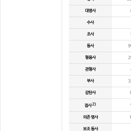
대명사
수사
조사
동사
9
형용사
2
관형사
부사
3
감탄사
2)
접사
의존 명사
보조 동사