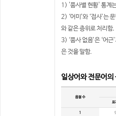
1) '품사별 현황' 통계
2) ‘어미’와 ‘접사’
와 같은 층위로 처리함.
3) ‘품사 없음’은 ‘어
은 것을 말함.
일상어와 전문어의 
음절 수
표
1