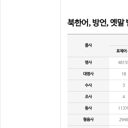
북한어, 방언, 옛말
품사
표제어
명사
4815
대명사
18
수사
3
조사
4
동사
1137
형용사
294