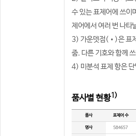
수 있는 표제어에 쓰이며
제어에서 여러 번 나타날
3) 가운뎃점(•)은 표
줌. 다른 기호와 함께 쓰
4) 미분석 표제 항은 
1)
품사별 현황
품사
표제어 수
명사
584657