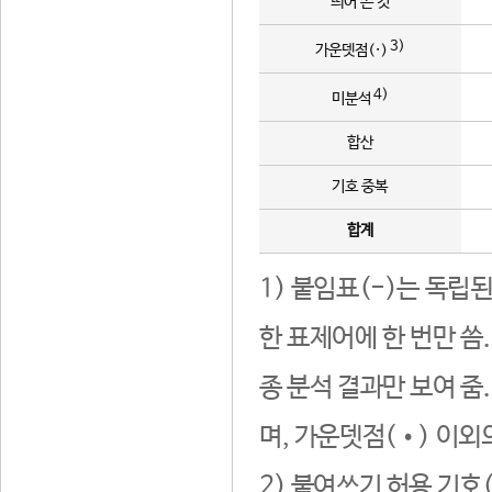
띄어 쓴 것
3)
가운뎃점(·)
4)
미분석
합산
기호 중복
합계
1) 붙임표(-)는 독립
한 표제어에 한 번만 씀
종 분석 결과만 보여 줌
며, 가운뎃점(•) 이외
2) 붙여쓰기 허용 기호