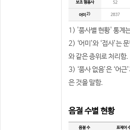
보조 형용사
52
2)
2837
어미
1) '품사별 현황' 통계
2) ‘어미’와 ‘접사’
와 같은 층위로 처리함.
3) ‘품사 없음’은 ‘어
은 것을 말함.
음절 수별 현황
음절 수
표제어 