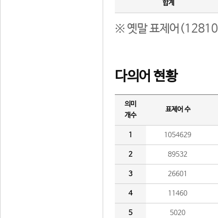
합계
※ 옛말 표제어(1281
다의어 현황
의미
표제어 수
개수
1
1054629
2
89532
3
26601
4
11460
5
5020