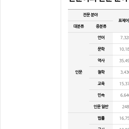
전문 분야
표제어
대분류
중분류
언어
7,32
문학
10,1
역사
35,4
인문
철학
3,43
교육
15,3
민속
6,64
인문 일반
24
법률
16,7