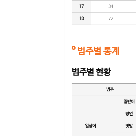
17
34
18
72
범주별 통계
범주별 현황
범주
일반어
방언
일상어
옛말