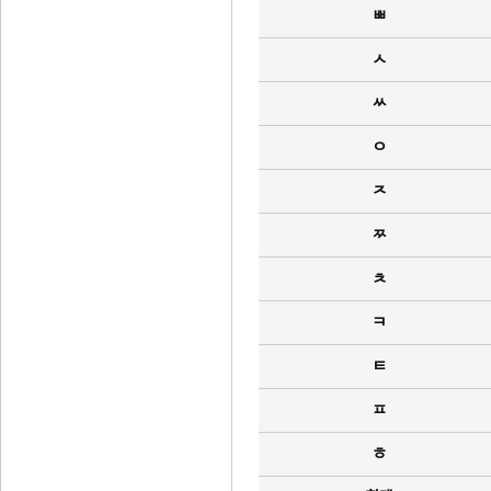
ㅃ
ㅅ
ㅆ
ㅇ
ㅈ
ㅉ
ㅊ
ㅋ
ㅌ
ㅍ
ㅎ