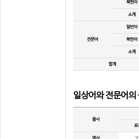
북한어
소계
일반어
전문어
북한어
소계
합계
일상어와 전문어의 
품사
표
명사
3