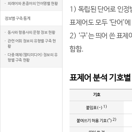
외래어와 혼종어의 언어명별 현황
1) 독립된 단어로 인정
정보별 구축 통계
표제어도 모두 ‘단어’에
동사와 형용사의 문형 정보 현황
2) ‘구’는 띄어 쓴 표
관련 어휘 정보의 유형별 구축 현
황
함함.
다중 매체(멀티미디어) 정보의 유
형별 구축 현황
표제어 분석 기호별
기호
1)
붙임표(-)
2)
붙여쓰기 허용 기호(^)