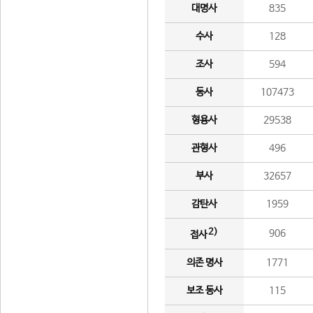
대명사
835
수사
128
조사
594
동사
107473
형용사
29538
관형사
496
부사
32657
감탄사
1959
2)
906
접사
의존 명사
1771
보조 동사
115