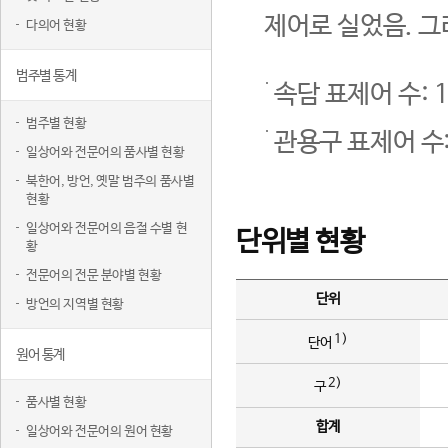
제어로 실었음. 그
다의어 현황
범주별 통계
속담 표제어 수: 1
범주별 현황
관용구 표제어 수:
일상어와 전문어의 품사별 현황
북한어, 방언, 옛말 범주의 품사별
현황
일상어와 전문어의 음절 수별 현
단위별 현황
황
전문어의 전문 분야별 현황
단위
방언의 지역별 현황
1)
단어
원어 통계
2)
구
품사별 현황
합계
일상어와 전문어의 원어 현황