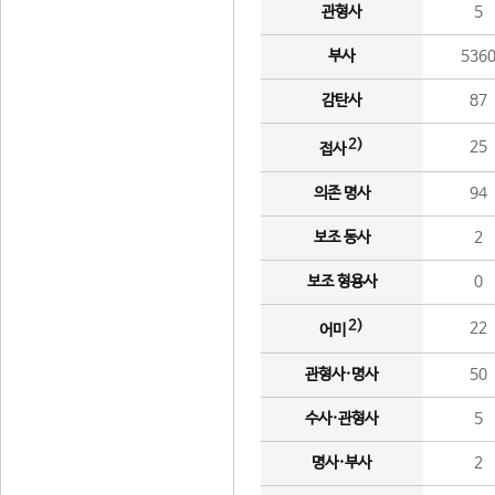
관형사
5
부사
536
감탄사
87
2)
25
접사
의존 명사
94
보조 동사
2
보조 형용사
0
2)
22
어미
관형사·명사
50
수사·관형사
5
명사·부사
2