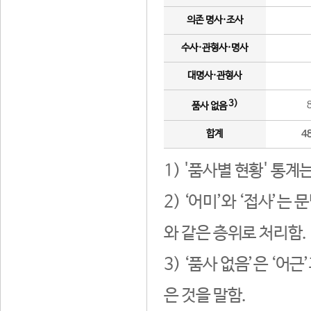
의존 명사·조사
수사·관형사·명사
대명사·관형사
3)
품사 없음
합계
4
1) '품사별 현황' 통계
2) ‘어미’와 ‘접사’
와 같은 층위로 처리함.
3) ‘품사 없음’은 ‘어
은 것을 말함.