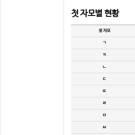
첫 자모별 현황
첫 자모
ㄱ
ㄲ
ㄴ
ㄷ
ㄸ
ㄹ
ㅁ
ㅂ